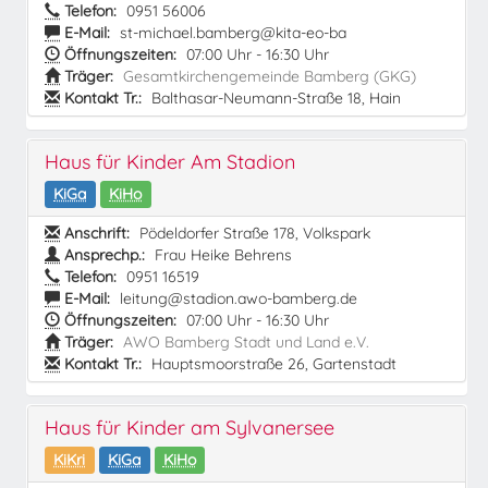
Telefon:
0951 56006
E-Mail:
st-michael.bamberg@kita-eo-ba
Öffnungszeiten:
07:00 Uhr - 16:30 Uhr
Träger:
Gesamtkirchengemeinde Bamberg (GKG)
Kontakt Tr.:
Balthasar-Neumann-Straße 18, Hain
Haus für Kinder Am Stadion
KiGa
KiHo
Anschrift:
Pödeldorfer Straße 178, Volkspark
Ansprechp.:
Frau Heike Behrens
Telefon:
0951 16519
E-Mail:
leitung@stadion.awo-bamberg.de
Öffnungszeiten:
07:00 Uhr - 16:30 Uhr
Träger:
AWO Bamberg Stadt und Land e.V.
Kontakt Tr.:
Hauptsmoorstraße 26, Gartenstadt
Haus für Kinder am Sylvanersee
KiKri
KiGa
KiHo