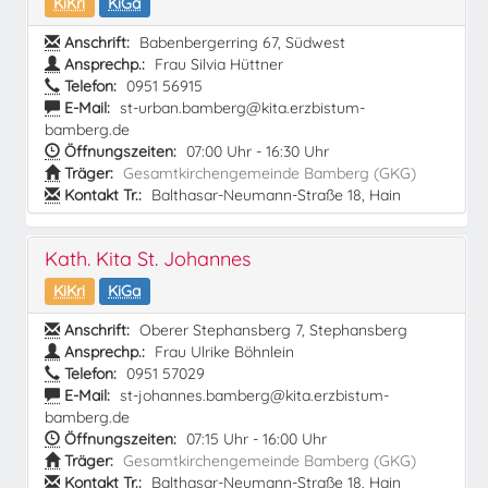
KiKri
KiGa
Anschrift:
Babenbergerring 67, Südwest
Ansprechp.:
Frau Silvia Hüttner
Telefon:
0951 56915
E-Mail:
st-urban.bamberg@kita.erzbistum-
bamberg.de
Öffnungszeiten:
07:00 Uhr - 16:30 Uhr
Träger:
Gesamtkirchengemeinde Bamberg (GKG)
Kontakt Tr.:
Balthasar-Neumann-Straße 18, Hain
Kath. Kita St. Johannes
KiKri
KiGa
Anschrift:
Oberer Stephansberg 7, Stephansberg
Ansprechp.:
Frau Ulrike Böhnlein
Telefon:
0951 57029
E-Mail:
st-johannes.bamberg@kita.erzbistum-
bamberg.de
Öffnungszeiten:
07:15 Uhr - 16:00 Uhr
Träger:
Gesamtkirchengemeinde Bamberg (GKG)
Kontakt Tr.:
Balthasar-Neumann-Straße 18, Hain