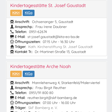
Kindertagesstätte St. Josef Gaustadt
KiKri
KiGa
Anschrift:
Ochsenanger 5, Gaustadt
Ansprechp.:
Frau Irene Daubner
Telefon:
0951-62674
E-Mail:
st-josef.gaustadt@kita-eo-ba.de
Öffnungszeiten:
07:15 Uhr - 16:30 Uhr
Träger:
Kath. Kirchenstiftung St. Josef Gaustadt
Kontakt Tr.:
Dr.-Martinet-Straße 13, Gaustadt
Kindertagestätte Arche Noah
KiKri
KiGa
Anschrift:
Mannlehenweg 4, Starkenfeld/Malerviertel
Ansprechp.:
Frau Birgit Reuther
Telefon:
0951/91 800 80
E-Mail:
reuther.birgit@skf-bamberg.de
Öffnungszeiten:
07:00 Uhr - 16:00 Uhr
Träger:
SkF Bamberg e. V.