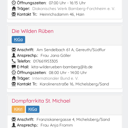
Öffnungszeiten:
07:00 Uhr - 16:15 Uhr
Träger:
Diakonisches Werk Bamberg-Forchheim e. V.
Kontakt Tr.:
Heinrichsdamm 46, Hain
Die Wilden Rüben
KiGa
Anschrift:
Am Sendelbach 61 A, Gereuth/Südflur
Ansprechp.:
Frau Jana Göller
Telefon:
017661953305
E-Mail:
kita-wilderueben-bamberg@ib.de
Öffnungszeiten:
08:00 Uhr - 14:00 Uhr
Träger:
Internationaler Bund e. V.
Kontakt Tr.:
Karolinenstraße 16, Michelsberg/Sand
Dompfarrkita St. Michael
KiKri
KiGa
Anschrift:
Franziskanergasse 4, Michelsberg/Sand
Ansprechp.:
Frau Anja Fromm