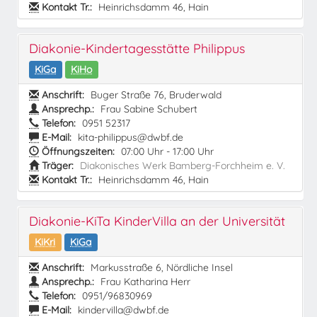
Kontakt Tr.:
Heinrichsdamm 46, Hain
Diakonie-Kindertagesstätte Philippus
KiGa
KiHo
Anschrift:
Buger Straße 76, Bruderwald
Ansprechp.:
Frau Sabine Schubert
Telefon:
0951 52317
E-Mail:
kita-philippus@dwbf.de
Öffnungszeiten:
07:00 Uhr - 17:00 Uhr
Träger:
Diakonisches Werk Bamberg-Forchheim e. V.
Kontakt Tr.:
Heinrichsdamm 46, Hain
Diakonie-KiTa KinderVilla an der Universität
KiKri
KiGa
Anschrift:
Markusstraße 6, Nördliche Insel
Ansprechp.:
Frau Katharina Herr
Telefon:
0951/96830969
E-Mail:
kindervilla@dwbf.de