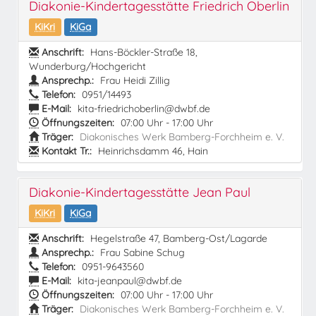
Diakonie-Kindertagesstätte Friedrich Oberlin
KiKri
KiGa
Anschrift:
Hans-Böckler-Straße 18,
Wunderburg/Hochgericht
Ansprechp.:
Frau Heidi Zillig
Telefon:
0951/14493
E-Mail:
kita-friedrichoberlin@dwbf.de
Öffnungszeiten:
07:00 Uhr - 17:00 Uhr
Träger:
Diakonisches Werk Bamberg-Forchheim e. V.
Kontakt Tr.:
Heinrichsdamm 46, Hain
Diakonie-Kindertagesstätte Jean Paul
KiKri
KiGa
Anschrift:
Hegelstraße 47, Bamberg-Ost/Lagarde
Ansprechp.:
Frau Sabine Schug
Telefon:
0951-9643560
E-Mail:
kita-jeanpaul@dwbf.de
Öffnungszeiten:
07:00 Uhr - 17:00 Uhr
Träger:
Diakonisches Werk Bamberg-Forchheim e. V.