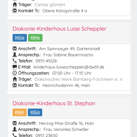
Träger:
Caritas gGmbH
Kontakt Tr.:
Obere Königstraße 4 a
Diakonie-Kinderhaus Luise Scheppler
KiGa
KiHo
Anschrift:
Am Spinnseyer 49, Gartenstadt
Ansprechp.:
Frau Sabine Bauernsachs
Telefon:
0951-41028
E-Mail:
kinderhaus-luisescheppler@dwbf.de
Öffnungszeiten:
07:00 Uhr - 17:15 Uhr
Träger:
Diakonisches Werk Bamberg-Forchheim e. V.
Kontakt Tr.:
Heinrichsdamm 46, Hain
Diakonie-Kinderhaus St. Stephan
KiKri
KiGa
Anschrift:
Herzog-Max-Straße 16, Hain
Ansprechp.:
Frau Veronika Schießer
Telefon:
0951 23650