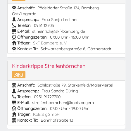
Anschrift:
Pödeldorfer Straße 124, Bamberg-
Ost/Lagarde
Ansprechp.:
Frau Sonja Lechner
Telefon:
0951 12705
E-Mail:
st.heinrich@skf-bamberg.de
Öffnungszeiten:
07:00 Uhr - 16:00 Uhr
Träger:
SkF Bamberg e. V.
Kontakt Tr.:
Schwarzenbergstraße 8, Gärtnerstadt
Kinderkrippe Streifenhörnchen
KiKri
Anschrift:
Schildstraße 79, Starkenfeld/Malerviertel
Ansprechp.:
Frau Sandra Düring
Telefon:
0951 91727700
E-Mail:
streifenhoernchen@kobis.bayern
Öffnungszeiten:
07:00 Uhr - 19:00 Uhr
Träger:
KoBiS gGmbH
Kontakt Tr.:
Bahnhofstraße 13