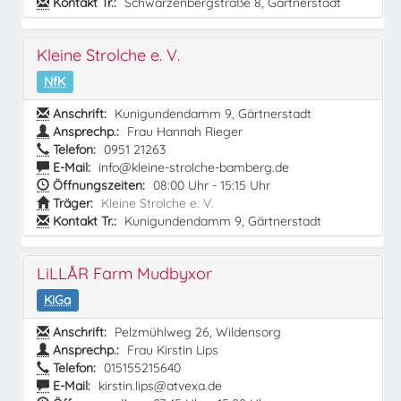
Kontakt Tr.:
Schwarzenbergstraße 8, Gärtnerstadt
Kleine Strolche e. V.
NfK
Anschrift:
Kunigundendamm 9, Gärtnerstadt
Ansprechp.:
Frau Hannah Rieger
Telefon:
0951 21263
E-Mail:
info@kleine-strolche-bamberg.de
Öffnungszeiten:
08:00 Uhr - 15:15 Uhr
Träger:
Kleine Strolche e. V.
Kontakt Tr.:
Kunigundendamm 9, Gärtnerstadt
LiLLÅR Farm Mudbyxor
KiGa
Anschrift:
Pelzmühlweg 26, Wildensorg
Ansprechp.:
Frau Kirstin Lips
Telefon:
015155215640
E-Mail:
kirstin.lips@atvexa.de