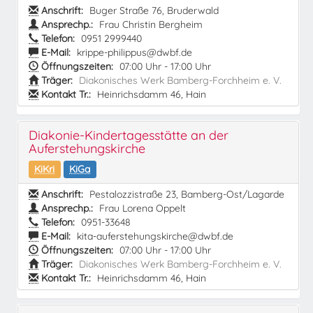
Anschrift:
Buger Straße 76, Bruderwald
Ansprechp.:
Frau Christin Bergheim
Telefon:
0951 2999440
E-Mail:
krippe-philippus@dwbf.de
Öffnungszeiten:
07:00 Uhr - 17:00 Uhr
Träger:
Diakonisches Werk Bamberg-Forchheim e. V.
Kontakt Tr.:
Heinrichsdamm 46, Hain
Diakonie-Kindertagesstätte an der
Auferstehungskirche
KiKri
KiGa
Anschrift:
Pestalozzistraße 23, Bamberg-Ost/Lagarde
Ansprechp.:
Frau Lorena Oppelt
Telefon:
0951-33648
E-Mail:
kita-auferstehungskirche@dwbf.de
Öffnungszeiten:
07:00 Uhr - 17:00 Uhr
Träger:
Diakonisches Werk Bamberg-Forchheim e. V.
Kontakt Tr.:
Heinrichsdamm 46, Hain