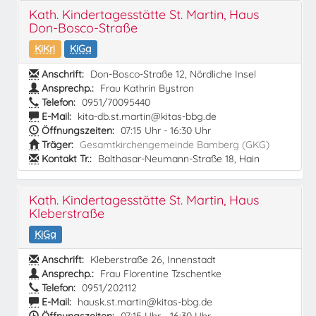
Kath. Kindertagesstätte St. Martin, Haus
Don-Bosco-Straße
KiKri
KiGa
Anschrift:
Don-Bosco-Straße 12, Nördliche Insel
Ansprechp.:
Frau Kathrin Bystron
Telefon:
0951/70095440
E-Mail:
kita-db.st.martin@kitas-bbg.de
Öffnungszeiten:
07:15 Uhr - 16:30 Uhr
Träger:
Gesamtkirchengemeinde Bamberg (GKG)
Kontakt Tr.:
Balthasar-Neumann-Straße 18, Hain
Kath. Kindertagesstätte St. Martin, Haus
Kleberstraße
KiGa
Anschrift:
Kleberstraße 26, Innenstadt
Ansprechp.:
Frau Florentine Tzschentke
Telefon:
0951/202112
E-Mail:
hausk.st.martin@kitas-bbg.de