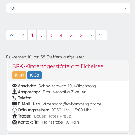
10
<<
<
1
2
3
4
5
6
>
>>
Es werden
10
von
55
Treffern aufgelistet.
BRK-Kindertagesstätte am Eichelsee
KiKri
KiGa
Anschrift:
Schneisenweg 10, Wildensorg
Ansprechp.:
Frau Veronika Zweyer
Telefon:
E-Mail:
kita-wildensorg@kvbamberg.brk.de
Öffnungszeiten:
07:30 Uhr - 15:00 Uhr
Träger:
Bayer. Rotes Kreuz
Kontakt Tr.:
Hainstraße 19, Hain