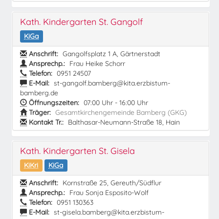
Kath. Kindergarten St. Gangolf
KiGa
Anschrift:
Gangolfsplatz 1 A, Gärtnerstadt
Ansprechp.:
Frau Heike Schorr
Telefon:
0951 24507
E-Mail:
st-gangolf.bamberg@kita.erzbistum-
bamberg.de
Öffnungszeiten:
07:00 Uhr - 16:00 Uhr
Träger:
Gesamtkirchengemeinde Bamberg (GKG)
Kontakt Tr.:
Balthasar-Neumann-Straße 18, Hain
Kath. Kindergarten St. Gisela
KiKri
KiGa
Anschrift:
Kornstraße 25, Gereuth/Südflur
Ansprechp.:
Frau Sonja Esposito-Wolf
Telefon:
0951 130363
E-Mail:
st-gisela.bamberg@kita.erzbistum-