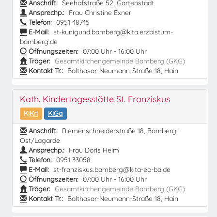
Anschrift:
Seehofstraße 52, Gartenstadt
Ansprechp.:
Frau Christine Exner
Telefon:
0951 48745
E-Mail:
st-kunigund.bamberg@kita.erzbistum-
bamberg.de
Öffnungszeiten:
07:00 Uhr - 16:00 Uhr
Träger:
Gesamtkirchengemeinde Bamberg (GKG)
Kontakt Tr.:
Balthasar-Neumann-Straße 18, Hain
Kath. Kindertagesstätte St. Franziskus
KiKri
KiGa
Anschrift:
Riemenschneiderstraße 18, Bamberg-
Ost/Lagarde
Ansprechp.:
Frau Doris Heim
Telefon:
0951 33058
E-Mail:
st-franziskus.bamberg@kita-eo-ba.de
Öffnungszeiten:
07:00 Uhr - 16:00 Uhr
Träger:
Gesamtkirchengemeinde Bamberg (GKG)
Kontakt Tr.:
Balthasar-Neumann-Straße 18, Hain