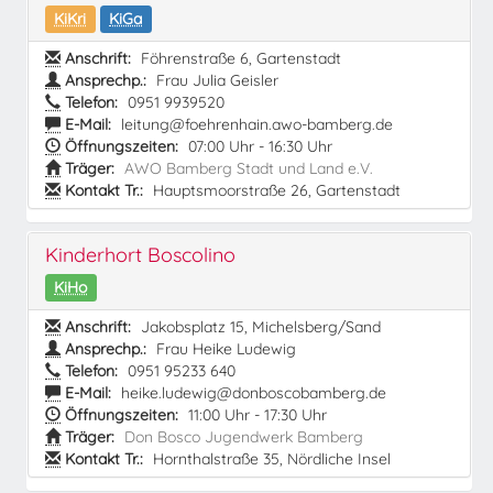
KiKri
KiGa
Anschrift:
Föhrenstraße 6, Gartenstadt
Ansprechp.:
Frau Julia Geisler
Telefon:
0951 9939520
E-Mail:
leitung@foehrenhain.awo-bamberg.de
Öffnungszeiten:
07:00 Uhr - 16:30 Uhr
Träger:
AWO Bamberg Stadt und Land e.V.
Kontakt Tr.:
Hauptsmoorstraße 26, Gartenstadt
Kinderhort Boscolino
KiHo
Anschrift:
Jakobsplatz 15, Michelsberg/Sand
Ansprechp.:
Frau Heike Ludewig
Telefon:
0951 95233 640
E-Mail:
heike.ludewig@donboscobamberg.de
Öffnungszeiten:
11:00 Uhr - 17:30 Uhr
Träger:
Don Bosco Jugendwerk Bamberg
Kontakt Tr.:
Hornthalstraße 35, Nördliche Insel