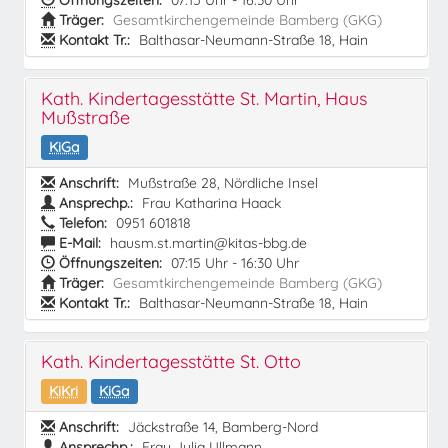
Öffnungszeiten:
07:15 Uhr - 16:30 Uhr
Träger:
Gesamtkirchengemeinde Bamberg (GKG)
Kontakt Tr.:
Balthasar-Neumann-Straße 18, Hain
Kath. Kindertagesstätte St. Martin, Haus
Mußstraße
KiGa
Anschrift:
Mußstraße 28, Nördliche Insel
Ansprechp.:
Frau Katharina Haack
Telefon:
0951 601818
E-Mail:
hausm.st.martin@kitas-bbg.de
Öffnungszeiten:
07:15 Uhr - 16:30 Uhr
Träger:
Gesamtkirchengemeinde Bamberg (GKG)
Kontakt Tr.:
Balthasar-Neumann-Straße 18, Hain
Kath. Kindertagesstätte St. Otto
KiKri
KiGa
Anschrift:
Jäckstraße 14, Bamberg-Nord
Ansprechp.:
Frau Julia Ullmann