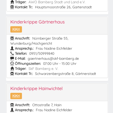
Träger:
AWO Bamberg Stadt und Land e.V.
Kontakt Tr.:
Hauptsmoorstraße 26, Gartenstadt
Kinderkrippe Gärtnerhaus
KiKri
Anschrift:
Nürnberger Straße 55,
Wunderburg/Hochgericht
Ansprechp.:
Frau Nadine Eichfelder
Telefon:
0951/50999840
E-Mail:
gaertnerhaus@skf-bamberg.de
Öffnungszeiten:
07:00 Uhr - 15:00 Uhr
Träger:
SkF Bamberg e. V.
Kontakt Tr.:
Schwarzenbergstraße 8, Gärtnerstadt
Kinderkrippe Hainwichtel
KiKri
Anschrift:
Ottostraße 7, Hain
Ansprechp.:
Frau Nadine Eichfelder