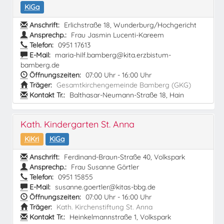
KiGa
Anschrift:
Erlichstraße 18, Wunderburg/Hochgericht
Ansprechp.:
Frau Jasmin Lucenti-Kareem
Telefon:
0951 17613
E-Mail:
maria-hilf.bamberg@kita.erzbistum-
bamberg.de
Öffnungszeiten:
07:00 Uhr - 16:00 Uhr
Träger:
Gesamtkirchengemeinde Bamberg (GKG)
Kontakt Tr.:
Balthasar-Neumann-Straße 18, Hain
Kath. Kindergarten St. Anna
KiKri
KiGa
Anschrift:
Ferdinand-Braun-Straße 40, Volkspark
Ansprechp.:
Frau Susanne Görtler
Telefon:
0951 15855
E-Mail:
susanne.goertler@kitas-bbg.de
Öffnungszeiten:
07:00 Uhr - 16:00 Uhr
Träger:
Kath. Kirchenstiftung St. Anna
Kontakt Tr.:
Heinkelmannstraße 1, Volkspark