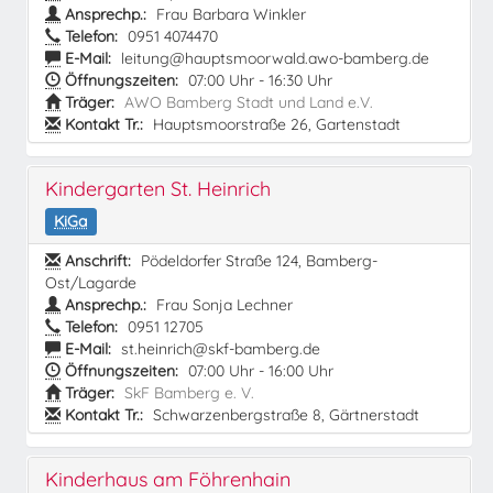
Ansprechp.:
Frau Barbara Winkler
Telefon:
0951 4074470
E-Mail:
leitung@hauptsmoorwald.awo-bamberg.de
Öffnungszeiten:
07:00 Uhr - 16:30 Uhr
Träger:
AWO Bamberg Stadt und Land e.V.
Kontakt Tr.:
Hauptsmoorstraße 26, Gartenstadt
Kindergarten St. Heinrich
KiGa
Anschrift:
Pödeldorfer Straße 124, Bamberg-
Ost/Lagarde
Ansprechp.:
Frau Sonja Lechner
Telefon:
0951 12705
E-Mail:
st.heinrich@skf-bamberg.de
Öffnungszeiten:
07:00 Uhr - 16:00 Uhr
Träger:
SkF Bamberg e. V.
Kontakt Tr.:
Schwarzenbergstraße 8, Gärtnerstadt
Kinderhaus am Föhrenhain