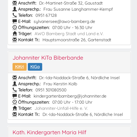
Anschrift:
Dr.-Martinet-Straße 32, Gaustadt
Ansprechp.:
Frau Susanne Langhammer-Kempf
Telefon:
0951 67128
E-Mail:
sylvanersee@awo-bamberg.de
Öffnungszeiten:
07:00 Uhr - 16:30 Uhr
Träger:
AWO Bamberg Stadt und Land e.V.
Kontakt Tr.:
Hauptsmoorstraße 26, Gartenstadt
Johanniter KiTa Biberbande
KiKri
KiGa
Anschrift:
Dr.-Ida-Noddack-Straße 6, Nördliche Insel
Ansprechp.:
Frau Kerstin Kolb
Telefon:
0951 301080500
E-Mail:
kindergartenbamberg@johanniter.de
Öffnungszeiten:
07:00 Uhr - 17:00 Uhr
Träger:
Johanniter-Unfall-Hilfe e. V.
Kontakt Tr.:
Dr.-Ida-Noddack-Straße 6, Nördliche Insel
Kath. Kindergarten Maria Hilf