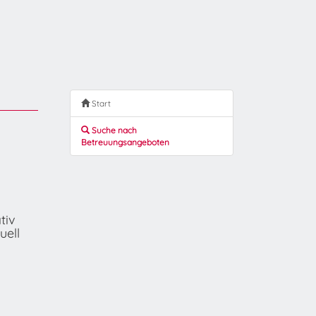
Start
Suche nach
Betreuungsangeboten
tiv
uell