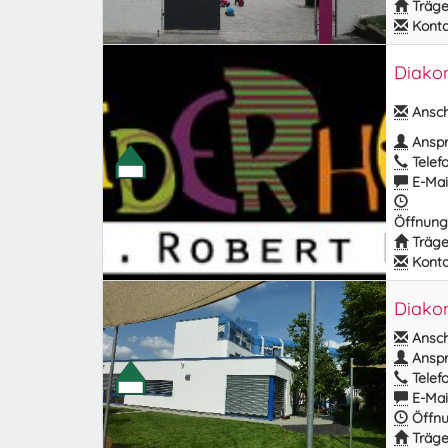
Träge
Kontak
Diakon
Anschr
Anspr
Telefo
E-Mail
Öffnung
Träge
Kontak
Diakon
Anschr
Anspr
Telefo
E-Mail
Öffnu
Träge