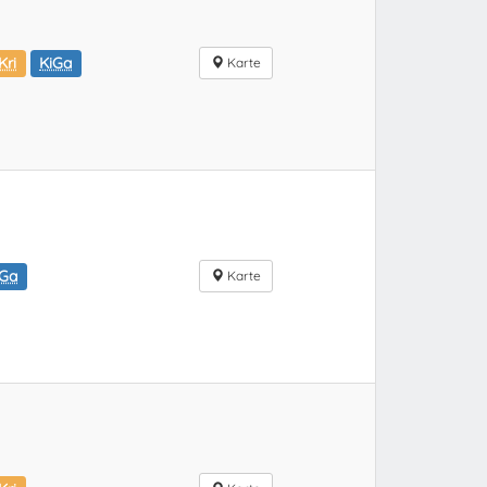
Kri
KiGa
Karte
iGa
Karte