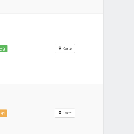
iHo
Karte
Kri
Karte