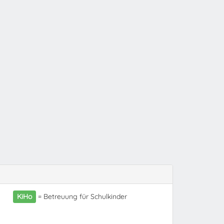
KiHo
= Betreuung für Schulkinder