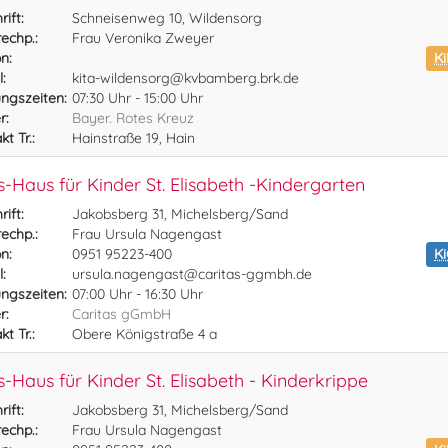
ift:
Schneisenweg 10, Wildensorg
echp.:
Frau Veronika Zweyer
n:
Ki
:
kita-wildensorg@kvbamberg.brk.de
ngszeiten:
07:30 Uhr - 15:00 Uhr
r:
Bayer. Rotes Kreuz
t Tr.:
Hainstraße 19, Hain
s-Haus für Kinder St. Elisabeth -Kindergarten
ift:
Jakobsberg 31, Michelsberg/Sand
echp.:
Frau Ursula Nagengast
n:
0951 95223-400
K
:
ursula.nagengast@caritas-ggmbh.de
ngszeiten:
07:00 Uhr - 16:30 Uhr
r:
Caritas gGmbH
t Tr.:
Obere Königstraße 4 a
s-Haus für Kinder St. Elisabeth - Kinderkrippe
ift:
Jakobsberg 31, Michelsberg/Sand
echp.:
Frau Ursula Nagengast