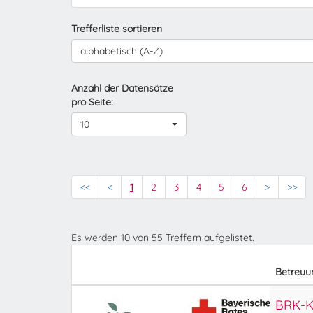
Trefferliste sortieren
alphabetisch (A-Z)
Anzahl der Datensätze
pro Seite:
10
<<
<
1
2
3
4
5
6
>
>>
Es werden
10
von
55
Treffern aufgelistet.
Betreuu
BRK-Ki