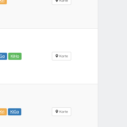
Kri
Karte
iGa
KiHo
Karte
Kri
KiGa
Karte