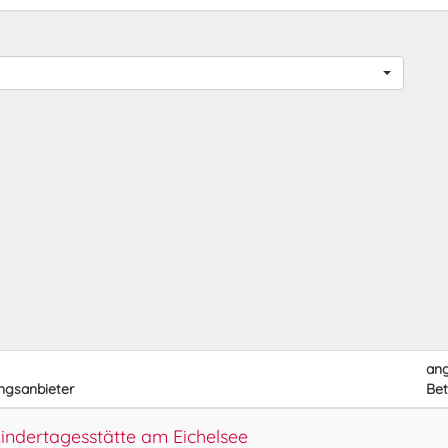
an
ngsanbieter
Bet
ndertagesstätte am Eichelsee