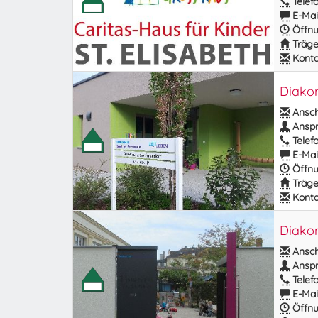
Telefo
E-Mail
Öffnu
Träge
Kontak
Diakon
Anschr
Anspr
Telefo
E-Mail
Öffnu
Träge
Kontak
Diakon
Anschr
Anspr
Telefo
E-Mail
Öffnu