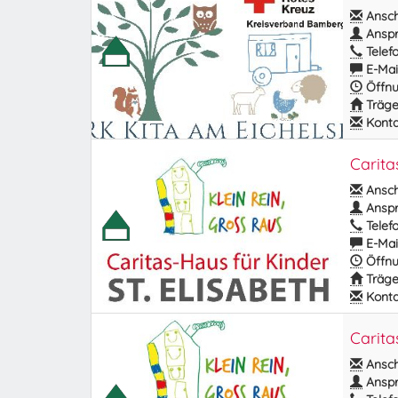
Anschr
Anspr
Telefo
E-Mail
Öffnu
Träge
Kontak
Carita
Anschr
Anspr
Telefo
E-Mail
Öffnu
Träge
Kontak
Carita
Anschr
Anspr