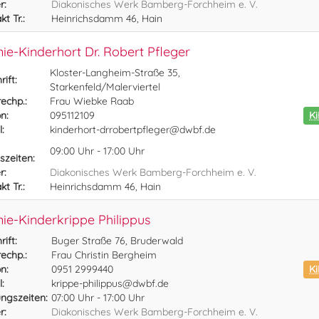
r:
Diakonisches Werk Bamberg-Forchheim e. V.
t Tr.:
Heinrichsdamm 46, Hain
ie-Kinderhort Dr. Robert Pfleger
Kloster-Langheim-Straße 35,
ift:
Starkenfeld/Malerviertel
echp.:
Frau Wiebke Raab
n:
095112109
K
:
kinderhort-drrobertpfleger@dwbf.de
09:00 Uhr - 17:00 Uhr
szeiten:
r:
Diakonisches Werk Bamberg-Forchheim e. V.
t Tr.:
Heinrichsdamm 46, Hain
ie-Kinderkrippe Philippus
ift:
Buger Straße 76, Bruderwald
echp.:
Frau Christin Bergheim
n:
0951 2999440
Ki
:
krippe-philippus@dwbf.de
ngszeiten:
07:00 Uhr - 17:00 Uhr
r:
Diakonisches Werk Bamberg-Forchheim e. V.