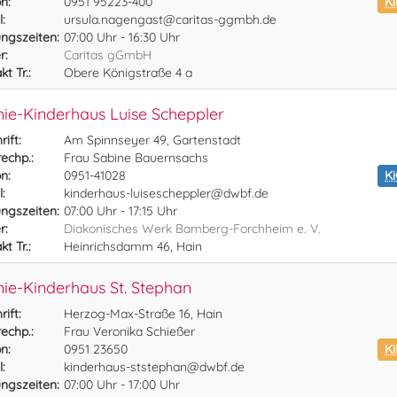
n:
0951 95223-400
Ki
:
ursula.nagengast@caritas-ggmbh.de
ngszeiten:
07:00 Uhr - 16:30 Uhr
r:
Caritas gGmbH
t Tr.:
Obere Königstraße 4 a
ie-Kinderhaus Luise Scheppler
ift:
Am Spinnseyer 49, Gartenstadt
echp.:
Frau Sabine Bauernsachs
n:
0951-41028
K
:
kinderhaus-luisescheppler@dwbf.de
ngszeiten:
07:00 Uhr - 17:15 Uhr
r:
Diakonisches Werk Bamberg-Forchheim e. V.
t Tr.:
Heinrichsdamm 46, Hain
ie-Kinderhaus St. Stephan
ift:
Herzog-Max-Straße 16, Hain
echp.:
Frau Veronika Schießer
n:
0951 23650
Ki
:
kinderhaus-ststephan@dwbf.de
ngszeiten:
07:00 Uhr - 17:00 Uhr