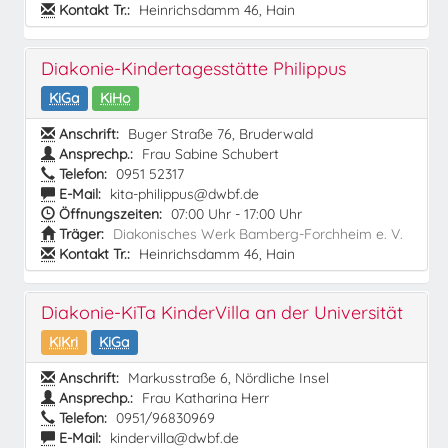
Kontakt Tr.:
Heinrichsdamm 46, Hain
Diakonie-Kindertagesstätte Philippus
KiGa
KiHo
Anschrift:
Buger Straße 76, Bruderwald
Ansprechp.:
Frau Sabine Schubert
Telefon:
0951 52317
E-Mail:
kita-philippus@dwbf.de
Öffnungszeiten:
07:00 Uhr - 17:00 Uhr
Träger:
Diakonisches Werk Bamberg-Forchheim e. V.
Kontakt Tr.:
Heinrichsdamm 46, Hain
Diakonie-KiTa KinderVilla an der Universität
KiKri
KiGa
Anschrift:
Markusstraße 6, Nördliche Insel
Ansprechp.:
Frau Katharina Herr
Telefon:
0951/96830969
E-Mail:
kindervilla@dwbf.de