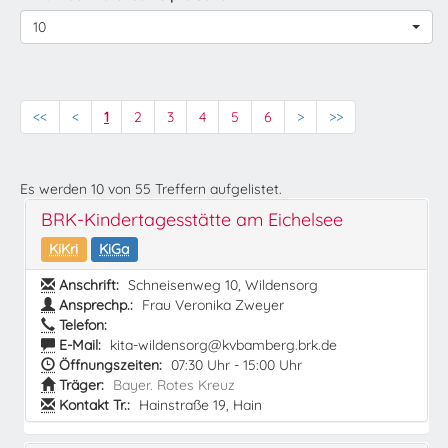
10
<<
<
1
2
3
4
5
6
>
>>
Es werden
10
von
55
Treffern aufgelistet.
BRK-Kindertagesstätte am Eichelsee
KiKri
KiGa
Anschrift:
Schneisenweg 10, Wildensorg
Ansprechp.:
Frau Veronika Zweyer
Telefon:
E-Mail:
kita-wildensorg@kvbamberg.brk.de
Öffnungszeiten:
07:30 Uhr - 15:00 Uhr
Träger:
Bayer. Rotes Kreuz
Kontakt Tr.:
Hainstraße 19, Hain