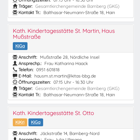
Öffnungszeiten:
07:15 Uhr - 16:30 Uhr
Träger:
Gesamtkirchengemeinde Bamberg (GKG)
Kontakt Tr.:
Balthasar-Neumann-Straße 18, Hain
Kath. Kindertagesstätte St. Martin, Haus
Mußstraße
KiGa
Anschrift:
Mußstraße 28, Nördliche Insel
Ansprechp.:
Frau Katharina Haack
Telefon:
0951 601818
E-Mail:
hausm.st.martin@kitas-bbg.de
Öffnungszeiten:
07:15 Uhr - 16:30 Uhr
Träger:
Gesamtkirchengemeinde Bamberg (GKG)
Kontakt Tr.:
Balthasar-Neumann-Straße 18, Hain
Kath. Kindertagesstätte St. Otto
KiKri
KiGa
Anschrift:
Jäckstraße 14, Bamberg-Nord
Ansprechp.:
Frau Julia Ullmann