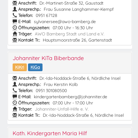
Anschrift:
Dr.-Martinet-Straße 32, Gaustadt
Ansprechp.:
Frau Susanne Langhammer-Kempf
Telefon:
0951 67128
E-Mail:
sylvanersee@awo-bamberg.de
Öffnungszeiten:
07:00 Uhr - 16:30 Uhr
Träger:
AWO Bamberg Stadt und Land e.V.
Kontakt Tr.:
Hauptsmoorstraße 26, Gartenstadt
Johanniter KiTa Biberbande
KiKri
KiGa
Anschrift:
Dr.-Ida-Noddack-Straße 6, Nördliche Insel
Ansprechp.:
Frau Kerstin Kolb
Telefon:
0951 301080500
E-Mail:
kindergartenbamberg@johanniter.de
Öffnungszeiten:
07:00 Uhr - 17:00 Uhr
Träger:
Johanniter-Unfall-Hilfe e. V.
Kontakt Tr.:
Dr.-Ida-Noddack-Straße 6, Nördliche Insel
Kath. Kindergarten Maria Hilf