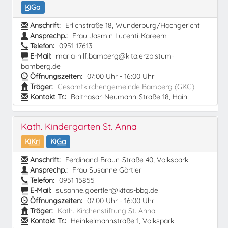
KiGa
Anschrift:
Erlichstraße 18, Wunderburg/Hochgericht
Ansprechp.:
Frau Jasmin Lucenti-Kareem
Telefon:
0951 17613
E-Mail:
maria-hilf.bamberg@kita.erzbistum-
bamberg.de
Öffnungszeiten:
07:00 Uhr - 16:00 Uhr
Träger:
Gesamtkirchengemeinde Bamberg (GKG)
Kontakt Tr.:
Balthasar-Neumann-Straße 18, Hain
Kath. Kindergarten St. Anna
KiKri
KiGa
Anschrift:
Ferdinand-Braun-Straße 40, Volkspark
Ansprechp.:
Frau Susanne Görtler
Telefon:
0951 15855
E-Mail:
susanne.goertler@kitas-bbg.de
Öffnungszeiten:
07:00 Uhr - 16:00 Uhr
Träger:
Kath. Kirchenstiftung St. Anna
Kontakt Tr.:
Heinkelmannstraße 1, Volkspark