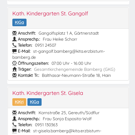
Kath. Kindergarten St. Gangolf
KiGa
Anschrift:
Gangolfsplatz 1 A, Gärtnerstadt
Ansprechp.:
Frau Heike Schorr
Telefon:
0951 24507
E-Mail:
st-gangolf.bamberg@kita.erzbistum-
bamberg.de
Öffnungszeiten:
07:00 Uhr - 16:00 Uhr
Träger:
Gesamtkirchengemeinde Bamberg (GKG)
Kontakt Tr.:
Balthasar-Neumann-Straße 18, Hain
Kath. Kindergarten St. Gisela
KiKri
KiGa
Anschrift:
Kornstraße 25, Gereuth/Südflur
Ansprechp.:
Frau Sonja Esposito-Wolf
Telefon:
0951 130363
E-Mail:
st-gisela.bamberg@kita.erzbistum-