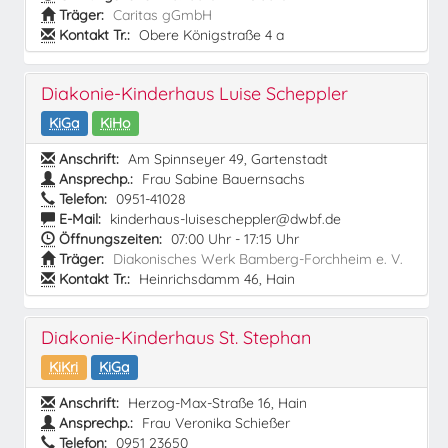
Träger:
Caritas gGmbH
Kontakt Tr.:
Obere Königstraße 4 a
Diakonie-Kinderhaus Luise Scheppler
KiGa
KiHo
Anschrift:
Am Spinnseyer 49, Gartenstadt
Ansprechp.:
Frau Sabine Bauernsachs
Telefon:
0951-41028
E-Mail:
kinderhaus-luisescheppler@dwbf.de
Öffnungszeiten:
07:00 Uhr - 17:15 Uhr
Träger:
Diakonisches Werk Bamberg-Forchheim e. V.
Kontakt Tr.:
Heinrichsdamm 46, Hain
Diakonie-Kinderhaus St. Stephan
KiKri
KiGa
Anschrift:
Herzog-Max-Straße 16, Hain
Ansprechp.:
Frau Veronika Schießer
Telefon:
0951 23650