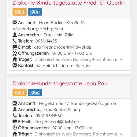
Diakonie-Kindertagesstätte Friedrich Oberlin
KiKri
KiGa
Anschrift:
Hans-Böckler-Straße 18,
Wunderburg/Hochgericht
Ansprechp.:
Frau Heidi Zillig
Telefon:
0951/14493
E-Mail:
kita-friedrichoberlin@dwbf.de
Öffnungszeiten:
07:00 Uhr - 17:00 Uhr
Träger:
Diakonisches Werk Bamberg-Forchheim e. V.
Kontakt Tr.:
Heinrichsdamm 46, Hain
Diakonie-Kindertagesstätte Jean Paul
KiKri
KiGa
Anschrift:
Hegelstraße 47, Bamberg-Ost/Lagarde
Ansprechp.:
Frau Sabine Schug
Telefon:
0951-9643560
E-Mail:
kita-jeanpaul@dwbf.de
Öffnungszeiten:
07:00 Uhr - 17:00 Uhr
Träger:
Diakonisches Werk Bamberg-Forchheim e. V.