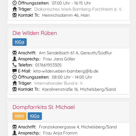
Öffnungszeiten:
07:00 Uhr - 16:15 Uhr
Träger:
Diakonisches Werk Bamberg-Forchheim e. V.
Kontakt Tr.:
Heinrichsdamm 46, Hain
Die Wilden Rüben
KiGa
Anschrift:
Am Sendelbach 61 A, Gereuth/Südflur
Ansprechp.:
Frau Jana Göller
Telefon:
017661953305
E-Mail:
kita-wilderueben-bamberg@ib.de
Öffnungszeiten:
08:00 Uhr - 14:00 Uhr
Träger:
Internationaler Bund e. V.
Kontakt Tr.:
Karolinenstraße 16, Michelsberg/Sand
Dompfarrkita St. Michael
KiKri
KiGa
Anschrift:
Franziskanergasse 4, Michelsberg/Sand
Ansprechp.:
Frau Anja Fromm