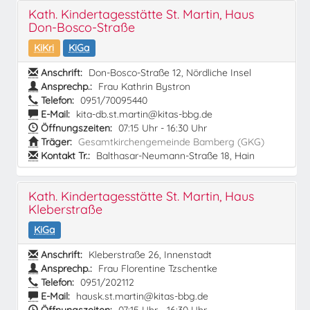
Kath. Kindertagesstätte St. Martin, Haus
Don-Bosco-Straße
KiKri
KiGa
Anschrift:
Don-Bosco-Straße 12, Nördliche Insel
Ansprechp.:
Frau Kathrin Bystron
Telefon:
0951/70095440
E-Mail:
kita-db.st.martin@kitas-bbg.de
Öffnungszeiten:
07:15 Uhr - 16:30 Uhr
Träger:
Gesamtkirchengemeinde Bamberg (GKG)
Kontakt Tr.:
Balthasar-Neumann-Straße 18, Hain
Kath. Kindertagesstätte St. Martin, Haus
Kleberstraße
KiGa
Anschrift:
Kleberstraße 26, Innenstadt
Ansprechp.:
Frau Florentine Tzschentke
Telefon:
0951/202112
E-Mail:
hausk.st.martin@kitas-bbg.de