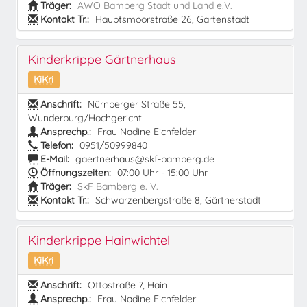
Träger:
AWO Bamberg Stadt und Land e.V.
Kontakt Tr.:
Hauptsmoorstraße 26, Gartenstadt
Kinderkrippe Gärtnerhaus
KiKri
Anschrift:
Nürnberger Straße 55,
Wunderburg/Hochgericht
Ansprechp.:
Frau Nadine Eichfelder
Telefon:
0951/50999840
E-Mail:
gaertnerhaus@skf-bamberg.de
Öffnungszeiten:
07:00 Uhr - 15:00 Uhr
Träger:
SkF Bamberg e. V.
Kontakt Tr.:
Schwarzenbergstraße 8, Gärtnerstadt
Kinderkrippe Hainwichtel
KiKri
Anschrift:
Ottostraße 7, Hain
Ansprechp.:
Frau Nadine Eichfelder