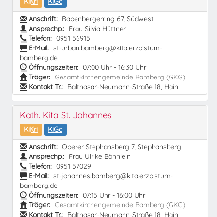
KiKri
KiGa
Anschrift:
Babenbergerring 67, Südwest
Ansprechp.:
Frau Silvia Hüttner
Telefon:
0951 56915
E-Mail:
st-urban.bamberg@kita.erzbistum-
bamberg.de
Öffnungszeiten:
07:00 Uhr - 16:30 Uhr
Träger:
Gesamtkirchengemeinde Bamberg (GKG)
Kontakt Tr.:
Balthasar-Neumann-Straße 18, Hain
Kath. Kita St. Johannes
KiKri
KiGa
Anschrift:
Oberer Stephansberg 7, Stephansberg
Ansprechp.:
Frau Ulrike Böhnlein
Telefon:
0951 57029
E-Mail:
st-johannes.bamberg@kita.erzbistum-
bamberg.de
Öffnungszeiten:
07:15 Uhr - 16:00 Uhr
Träger:
Gesamtkirchengemeinde Bamberg (GKG)
Kontakt Tr.:
Balthasar-Neumann-Straße 18, Hain