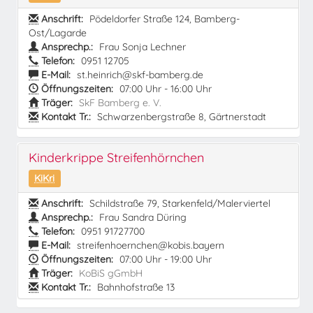
Anschrift:
Pödeldorfer Straße 124, Bamberg-
Ost/Lagarde
Ansprechp.:
Frau Sonja Lechner
Telefon:
0951 12705
E-Mail:
st.heinrich@skf-bamberg.de
Öffnungszeiten:
07:00 Uhr - 16:00 Uhr
Träger:
SkF Bamberg e. V.
Kontakt Tr.:
Schwarzenbergstraße 8, Gärtnerstadt
Kinderkrippe Streifenhörnchen
KiKri
Anschrift:
Schildstraße 79, Starkenfeld/Malerviertel
Ansprechp.:
Frau Sandra Düring
Telefon:
0951 91727700
E-Mail:
streifenhoernchen@kobis.bayern
Öffnungszeiten:
07:00 Uhr - 19:00 Uhr
Träger:
KoBiS gGmbH
Kontakt Tr.:
Bahnhofstraße 13