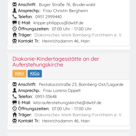
Anschrift:
Buger Straße 76, Bruderwald
Ansprechp.:
Frau Christin Bergheim
Telefon:
0951 2999440
E-Mail:
krippe-philippus@dwbf.de
Öffnungszeiten:
07:00 Uhr - 17:00 Uhr
Träger:
Diakonisches Werk Bamberg-Forchheim e. V.
Kontakt Tr.:
Heinrichsdamm 46, Hain
Diakonie-Kindertagesstätte an der
Auferstehungskirche
KiKri
KiGa
Anschrift:
Pestalozzistraße 23, Bamberg-Ost/Lagarde
Ansprechp.:
Frau Lorena Oppelt
Telefon:
0951-33648
E-Mail:
kita-auferstehungskirche@dwbf.de
Öffnungszeiten:
07:00 Uhr - 17:00 Uhr
Träger:
Diakonisches Werk Bamberg-Forchheim e. V.
Kontakt Tr.:
Heinrichsdamm 46, Hain