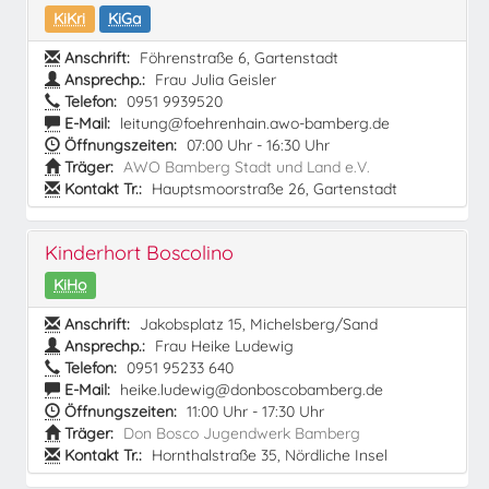
KiKri
KiGa
Anschrift:
Föhrenstraße 6, Gartenstadt
Ansprechp.:
Frau Julia Geisler
Telefon:
0951 9939520
E-Mail:
leitung@foehrenhain.awo-bamberg.de
Öffnungszeiten:
07:00 Uhr - 16:30 Uhr
Träger:
AWO Bamberg Stadt und Land e.V.
Kontakt Tr.:
Hauptsmoorstraße 26, Gartenstadt
Kinderhort Boscolino
KiHo
Anschrift:
Jakobsplatz 15, Michelsberg/Sand
Ansprechp.:
Frau Heike Ludewig
Telefon:
0951 95233 640
E-Mail:
heike.ludewig@donboscobamberg.de
Öffnungszeiten:
11:00 Uhr - 17:30 Uhr
Träger:
Don Bosco Jugendwerk Bamberg
Kontakt Tr.:
Hornthalstraße 35, Nördliche Insel