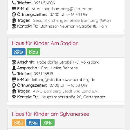
Telefon:
0951 56006
E-Mail:
st-michael.bamberg@kita-eo-ba
Öffnungszeiten:
07:00 Uhr - 16:30 Uhr
Träger:
Gesamtkirchengemeinde Bamberg (GKG)
Kontakt Tr.:
Balthasar-Neumann-Straße 18, Hain
Haus für Kinder Am Stadion
KiGa
KiHo
Anschrift:
Pödeldorfer Straße 178, Volkspark
Ansprechp.:
Frau Heike Behrens
Telefon:
0951 16519
E-Mail:
leitung@stadion.awo-bamberg.de
Öffnungszeiten:
07:00 Uhr - 16:30 Uhr
Träger:
AWO Bamberg Stadt und Land e.V.
Kontakt Tr.:
Hauptsmoorstraße 26, Gartenstadt
Haus für Kinder am Sylvanersee
KiKri
KiGa
KiHo