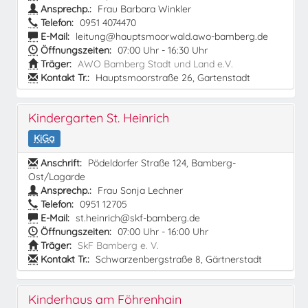
Ansprechp.:
Frau Barbara Winkler
Telefon:
0951 4074470
E-Mail:
leitung@hauptsmoorwald.awo-bamberg.de
Öffnungszeiten:
07:00 Uhr - 16:30 Uhr
Träger:
AWO Bamberg Stadt und Land e.V.
Kontakt Tr.:
Hauptsmoorstraße 26, Gartenstadt
Kindergarten St. Heinrich
KiGa
Anschrift:
Pödeldorfer Straße 124, Bamberg-
Ost/Lagarde
Ansprechp.:
Frau Sonja Lechner
Telefon:
0951 12705
E-Mail:
st.heinrich@skf-bamberg.de
Öffnungszeiten:
07:00 Uhr - 16:00 Uhr
Träger:
SkF Bamberg e. V.
Kontakt Tr.:
Schwarzenbergstraße 8, Gärtnerstadt
Kinderhaus am Föhrenhain