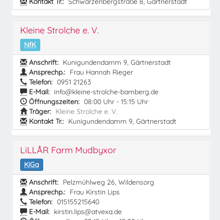
Kontakt Tr.:
Schwarzenbergstraße 8, Gärtnerstadt
Kleine Strolche e. V.
NfK
Anschrift:
Kunigundendamm 9, Gärtnerstadt
Ansprechp.:
Frau Hannah Rieger
Telefon:
0951 21263
E-Mail:
info@kleine-strolche-bamberg.de
Öffnungszeiten:
08:00 Uhr - 15:15 Uhr
Träger:
Kleine Strolche e. V.
Kontakt Tr.:
Kunigundendamm 9, Gärtnerstadt
LiLLÅR Farm Mudbyxor
KiGa
Anschrift:
Pelzmühlweg 26, Wildensorg
Ansprechp.:
Frau Kirstin Lips
Telefon:
015155215640
E-Mail:
kirstin.lips@atvexa.de