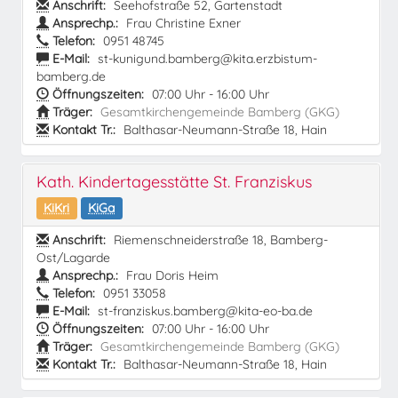
Anschrift:
Seehofstraße 52, Gartenstadt
Ansprechp.:
Frau Christine Exner
Telefon:
0951 48745
E-Mail:
st-kunigund.bamberg@kita.erzbistum-
bamberg.de
Öffnungszeiten:
07:00 Uhr - 16:00 Uhr
Träger:
Gesamtkirchengemeinde Bamberg (GKG)
Kontakt Tr.:
Balthasar-Neumann-Straße 18, Hain
Kath. Kindertagesstätte St. Franziskus
KiKri
KiGa
Anschrift:
Riemenschneiderstraße 18, Bamberg-
Ost/Lagarde
Ansprechp.:
Frau Doris Heim
Telefon:
0951 33058
E-Mail:
st-franziskus.bamberg@kita-eo-ba.de
Öffnungszeiten:
07:00 Uhr - 16:00 Uhr
Träger:
Gesamtkirchengemeinde Bamberg (GKG)
Kontakt Tr.:
Balthasar-Neumann-Straße 18, Hain