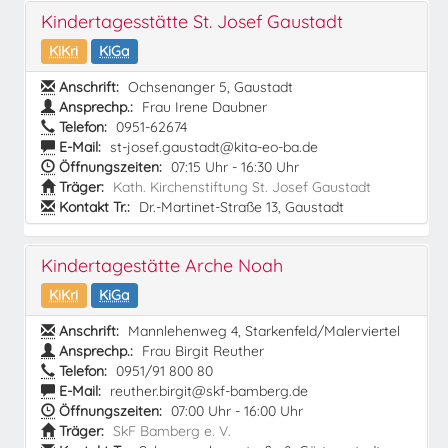
Kindertagesstätte St. Josef Gaustadt
KiKri
KiGa
Anschrift:
Ochsenanger 5, Gaustadt
Ansprechp.:
Frau Irene Daubner
Telefon:
0951-62674
E-Mail:
st-josef.gaustadt@kita-eo-ba.de
Öffnungszeiten:
07:15 Uhr - 16:30 Uhr
Träger:
Kath. Kirchenstiftung St. Josef Gaustadt
Kontakt Tr.:
Dr.-Martinet-Straße 13, Gaustadt
Kindertagestätte Arche Noah
KiKri
KiGa
Anschrift:
Mannlehenweg 4, Starkenfeld/Malerviertel
Ansprechp.:
Frau Birgit Reuther
Telefon:
0951/91 800 80
E-Mail:
reuther.birgit@skf-bamberg.de
Öffnungszeiten:
07:00 Uhr - 16:00 Uhr
Träger:
SkF Bamberg e. V.