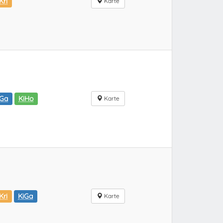
Kri
Karte
iGa
KiHo
Karte
Kri
KiGa
Karte