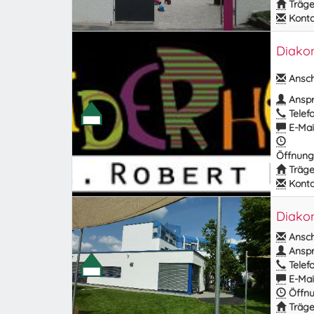
Träge
Kontak
Diakon
Anschr
Anspr
Telefo
E-Mail
Öffnung
Träge
Kontak
Diakon
Anschr
Anspr
Telefo
E-Mail
Öffnu
Träge