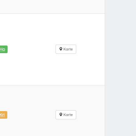
iHo
Karte
Kri
Karte