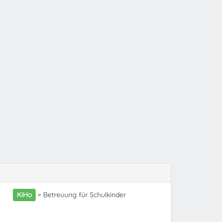
KiHo
= Betreuung für Schulkinder