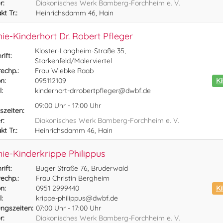
r:
Diakonisches Werk Bamberg-Forchheim e. V.
t Tr.:
Heinrichsdamm 46, Hain
ie-Kinderhort Dr. Robert Pfleger
Kloster-Langheim-Straße 35,
ift:
Starkenfeld/Malerviertel
echp.:
Frau Wiebke Raab
n:
095112109
K
:
kinderhort-drrobertpfleger@dwbf.de
09:00 Uhr - 17:00 Uhr
szeiten:
r:
Diakonisches Werk Bamberg-Forchheim e. V.
t Tr.:
Heinrichsdamm 46, Hain
ie-Kinderkrippe Philippus
ift:
Buger Straße 76, Bruderwald
echp.:
Frau Christin Bergheim
n:
0951 2999440
Ki
:
krippe-philippus@dwbf.de
ngszeiten:
07:00 Uhr - 17:00 Uhr
r:
Diakonisches Werk Bamberg-Forchheim e. V.