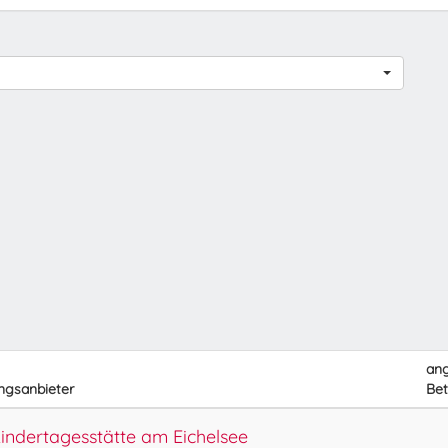
an
ngsanbieter
Bet
ndertagesstätte am Eichelsee