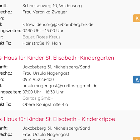
ift:
Schneisenweg 10, Wildensorg
echp.:
Frau Veronika Zweyer
n:
Ki
:
kita-wildensorg@kvbamberg.brk.de
ngszeiten:
07:30 Uhr - 15:00 Uhr
r:
Bayer. Rotes Kreuz
t Tr.:
Hainstraße 19, Hain
s-Haus für Kinder St. Elisabeth -Kindergarten
ift:
Jakobsberg 31, Michelsberg/Sand
echp.:
Frau Ursula Nagengast
n:
0951 95223-400
K
:
ursula.nagengast@caritas-ggmbh.de
ngszeiten:
07:00 Uhr - 16:30 Uhr
r:
Caritas gGmbH
t Tr.:
Obere Königstraße 4 a
s-Haus für Kinder St. Elisabeth - Kinderkrippe
ift:
Jakobsberg 31, Michelsberg/Sand
echp.:
Frau Ursula Nagengast