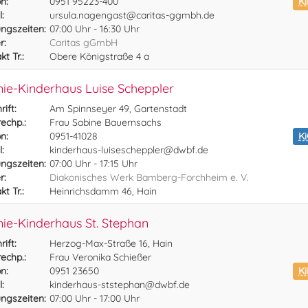
n:
0951 95223-400
Ki
:
ursula.nagengast@caritas-ggmbh.de
ngszeiten:
07:00 Uhr - 16:30 Uhr
r:
Caritas gGmbH
t Tr.:
Obere Königstraße 4 a
ie-Kinderhaus Luise Scheppler
ift:
Am Spinnseyer 49, Gartenstadt
echp.:
Frau Sabine Bauernsachs
n:
0951-41028
K
:
kinderhaus-luisescheppler@dwbf.de
ngszeiten:
07:00 Uhr - 17:15 Uhr
r:
Diakonisches Werk Bamberg-Forchheim e. V.
t Tr.:
Heinrichsdamm 46, Hain
ie-Kinderhaus St. Stephan
ift:
Herzog-Max-Straße 16, Hain
echp.:
Frau Veronika Schießer
n:
0951 23650
Ki
:
kinderhaus-ststephan@dwbf.de
ngszeiten:
07:00 Uhr - 17:00 Uhr