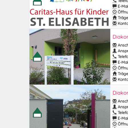
Telefo
E-Mail
Öffnu
Träge
Kontak
Diakon
Anschr
Anspr
Telefo
E-Mail
Öffnu
Träge
Kontak
Diakon
Anschr
Anspr
Telefo
E-Mail
Öffnu