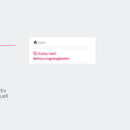
Start
Suche nach
Betreuungsangeboten
tiv
uell