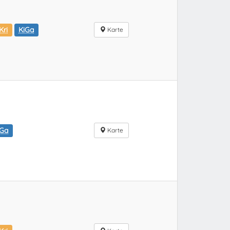
Kri
KiGa
Karte
iGa
Karte