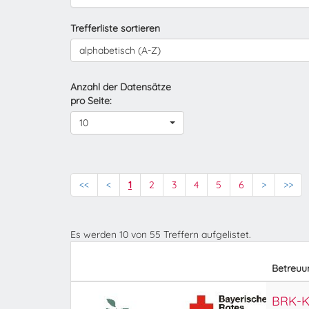
Trefferliste sortieren
alphabetisch (A-Z)
Anzahl der Datensätze
pro Seite:
10
<<
<
1
2
3
4
5
6
>
>>
Es werden
10
von
55
Treffern aufgelistet.
Betreuu
BRK-Ki