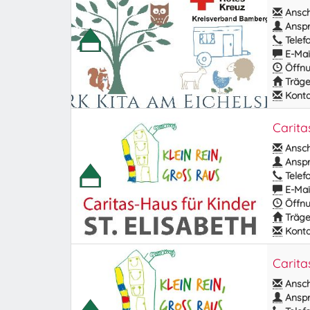
Anschr
Anspr
Telefo
E-Mail
Öffnu
Träge
Kontak
Carita
Anschr
Anspr
Telefo
E-Mail
Öffnu
Träge
Kontak
Carita
Anschr
Anspr