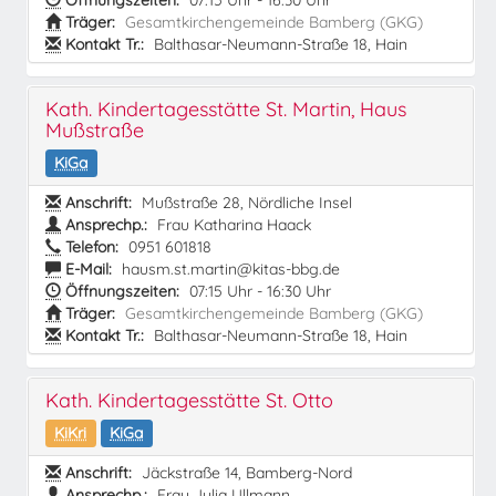
Öffnungszeiten:
07:15 Uhr - 16:30 Uhr
Träger:
Gesamtkirchengemeinde Bamberg (GKG)
Kontakt Tr.:
Balthasar-Neumann-Straße 18, Hain
Kath. Kindertagesstätte St. Martin, Haus
Mußstraße
KiGa
Anschrift:
Mußstraße 28, Nördliche Insel
Ansprechp.:
Frau Katharina Haack
Telefon:
0951 601818
E-Mail:
hausm.st.martin@kitas-bbg.de
Öffnungszeiten:
07:15 Uhr - 16:30 Uhr
Träger:
Gesamtkirchengemeinde Bamberg (GKG)
Kontakt Tr.:
Balthasar-Neumann-Straße 18, Hain
Kath. Kindertagesstätte St. Otto
KiKri
KiGa
Anschrift:
Jäckstraße 14, Bamberg-Nord
Ansprechp.:
Frau Julia Ullmann