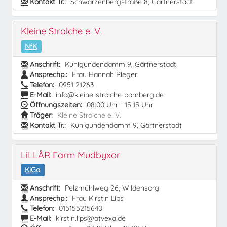
Kontakt Tr.:
Schwarzenbergstraße 8, Gärtnerstadt
Kleine Strolche e. V.
NfK
Anschrift:
Kunigundendamm 9, Gärtnerstadt
Ansprechp.:
Frau Hannah Rieger
Telefon:
0951 21263
E-Mail:
info@kleine-strolche-bamberg.de
Öffnungszeiten:
08:00 Uhr - 15:15 Uhr
Träger:
Kleine Strolche e. V.
Kontakt Tr.:
Kunigundendamm 9, Gärtnerstadt
LiLLÅR Farm Mudbyxor
KiGa
Anschrift:
Pelzmühlweg 26, Wildensorg
Ansprechp.:
Frau Kirstin Lips
Telefon:
015155215640
E-Mail:
kirstin.lips@atvexa.de