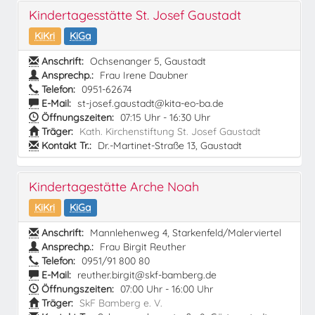
Kindertagesstätte St. Josef Gaustadt
KiKri
KiGa
Anschrift:
Ochsenanger 5, Gaustadt
Ansprechp.:
Frau Irene Daubner
Telefon:
0951-62674
E-Mail:
st-josef.gaustadt@kita-eo-ba.de
Öffnungszeiten:
07:15 Uhr - 16:30 Uhr
Träger:
Kath. Kirchenstiftung St. Josef Gaustadt
Kontakt Tr.:
Dr.-Martinet-Straße 13, Gaustadt
Kindertagestätte Arche Noah
KiKri
KiGa
Anschrift:
Mannlehenweg 4, Starkenfeld/Malerviertel
Ansprechp.:
Frau Birgit Reuther
Telefon:
0951/91 800 80
E-Mail:
reuther.birgit@skf-bamberg.de
Öffnungszeiten:
07:00 Uhr - 16:00 Uhr
Träger:
SkF Bamberg e. V.