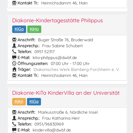
Kontakt Tr.:
Heinrichsdamm 46, Hain
Diakonie-Kindertagesstätte Philippus
KiGa
KiHo
Anschrift:
Buger Straße 76, Bruderwald
Ansprechp.:
Frau Sabine Schubert
Telefon:
0951 52317
E-Mail:
kita-philippus@dwbf.de
Öffnungszeiten:
07:00 Uhr - 17:00 Uhr
Träger:
Diakonisches Werk Bamberg-Forchheim e. V.
Kontakt Tr.:
Heinrichsdamm 46, Hain
Diakonie-KiTa KinderVilla an der Universität
KiKri
KiGa
Anschrift:
Markusstraße 6, Nördliche Insel
Ansprechp.:
Frau Katharina Herr
Telefon:
0951/96830969
E-Mail:
kindervilla@dwbf.de