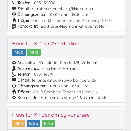
Telefon:
0951 56006
E-Mail:
st-michael.bamberg@kita-eo-ba
Öffnungszeiten:
07:00 Uhr - 16:30 Uhr
Träger:
Gesamtkirchengemeinde Bamberg (GKG)
Kontakt Tr.:
Balthasar-Neumann-Straße 18, Hain
Haus für Kinder Am Stadion
KiGa
KiHo
Anschrift:
Pödeldorfer Straße 178, Volkspark
Ansprechp.:
Frau Heike Behrens
Telefon:
0951 16519
E-Mail:
leitung@stadion.awo-bamberg.de
Öffnungszeiten:
07:00 Uhr - 16:30 Uhr
Träger:
AWO Bamberg Stadt und Land e.V.
Kontakt Tr.:
Hauptsmoorstraße 26, Gartenstadt
Haus für Kinder am Sylvanersee
KiKri
KiGa
KiHo