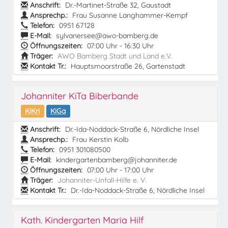
Anschrift:
Dr.-Martinet-Straße 32, Gaustadt
Ansprechp.:
Frau Susanne Langhammer-Kempf
Telefon:
0951 67128
E-Mail:
sylvanersee@awo-bamberg.de
Öffnungszeiten:
07:00 Uhr - 16:30 Uhr
Träger:
AWO Bamberg Stadt und Land e.V.
Kontakt Tr.:
Hauptsmoorstraße 26, Gartenstadt
Johanniter KiTa Biberbande
KiKri
KiGa
Anschrift:
Dr.-Ida-Noddack-Straße 6, Nördliche Insel
Ansprechp.:
Frau Kerstin Kolb
Telefon:
0951 301080500
E-Mail:
kindergartenbamberg@johanniter.de
Öffnungszeiten:
07:00 Uhr - 17:00 Uhr
Träger:
Johanniter-Unfall-Hilfe e. V.
Kontakt Tr.:
Dr.-Ida-Noddack-Straße 6, Nördliche Insel
Kath. Kindergarten Maria Hilf