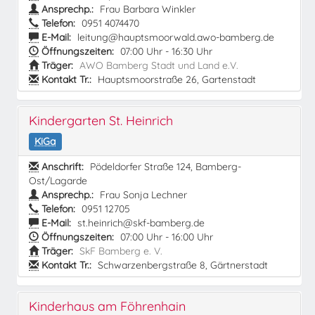
Ansprechp.:
Frau Barbara Winkler
Telefon:
0951 4074470
E-Mail:
leitung@hauptsmoorwald.awo-bamberg.de
Öffnungszeiten:
07:00 Uhr - 16:30 Uhr
Träger:
AWO Bamberg Stadt und Land e.V.
Kontakt Tr.:
Hauptsmoorstraße 26, Gartenstadt
Kindergarten St. Heinrich
KiGa
Anschrift:
Pödeldorfer Straße 124, Bamberg-
Ost/Lagarde
Ansprechp.:
Frau Sonja Lechner
Telefon:
0951 12705
E-Mail:
st.heinrich@skf-bamberg.de
Öffnungszeiten:
07:00 Uhr - 16:00 Uhr
Träger:
SkF Bamberg e. V.
Kontakt Tr.:
Schwarzenbergstraße 8, Gärtnerstadt
Kinderhaus am Föhrenhain