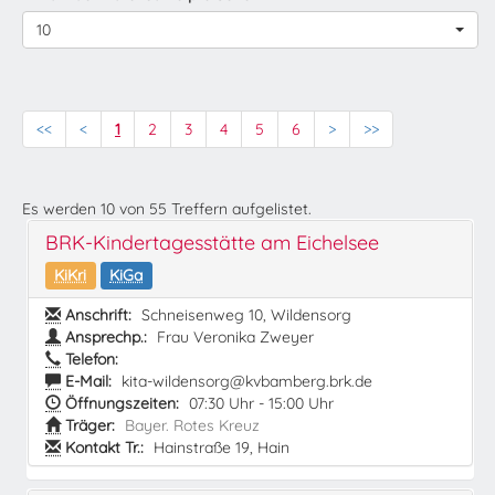
10
<<
<
1
2
3
4
5
6
>
>>
Es werden
10
von
55
Treffern aufgelistet.
BRK-Kindertagesstätte am Eichelsee
KiKri
KiGa
Anschrift:
Schneisenweg 10, Wildensorg
Ansprechp.:
Frau Veronika Zweyer
Telefon:
E-Mail:
kita-wildensorg@kvbamberg.brk.de
Öffnungszeiten:
07:30 Uhr - 15:00 Uhr
Träger:
Bayer. Rotes Kreuz
Kontakt Tr.:
Hainstraße 19, Hain