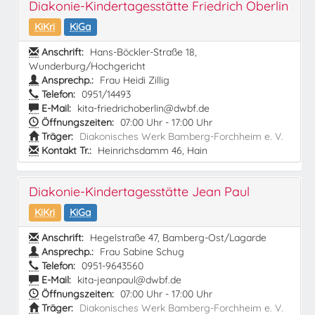
Diakonie-Kindertagesstätte Friedrich Oberlin
KiKri
KiGa
Anschrift:
Hans-Böckler-Straße 18,
Wunderburg/Hochgericht
Ansprechp.:
Frau Heidi Zillig
Telefon:
0951/14493
E-Mail:
kita-friedrichoberlin@dwbf.de
Öffnungszeiten:
07:00 Uhr - 17:00 Uhr
Träger:
Diakonisches Werk Bamberg-Forchheim e. V.
Kontakt Tr.:
Heinrichsdamm 46, Hain
Diakonie-Kindertagesstätte Jean Paul
KiKri
KiGa
Anschrift:
Hegelstraße 47, Bamberg-Ost/Lagarde
Ansprechp.:
Frau Sabine Schug
Telefon:
0951-9643560
E-Mail:
kita-jeanpaul@dwbf.de
Öffnungszeiten:
07:00 Uhr - 17:00 Uhr
Träger:
Diakonisches Werk Bamberg-Forchheim e. V.