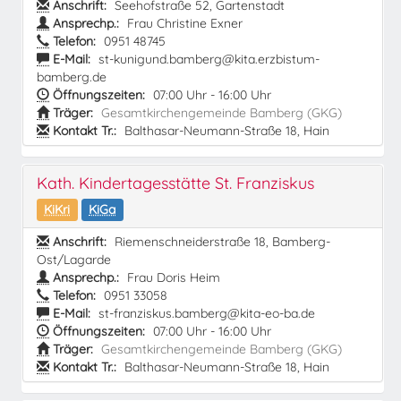
Anschrift:
Seehofstraße 52, Gartenstadt
Ansprechp.:
Frau Christine Exner
Telefon:
0951 48745
E-Mail:
st-kunigund.bamberg@kita.erzbistum-
bamberg.de
Öffnungszeiten:
07:00 Uhr - 16:00 Uhr
Träger:
Gesamtkirchengemeinde Bamberg (GKG)
Kontakt Tr.:
Balthasar-Neumann-Straße 18, Hain
Kath. Kindertagesstätte St. Franziskus
KiKri
KiGa
Anschrift:
Riemenschneiderstraße 18, Bamberg-
Ost/Lagarde
Ansprechp.:
Frau Doris Heim
Telefon:
0951 33058
E-Mail:
st-franziskus.bamberg@kita-eo-ba.de
Öffnungszeiten:
07:00 Uhr - 16:00 Uhr
Träger:
Gesamtkirchengemeinde Bamberg (GKG)
Kontakt Tr.:
Balthasar-Neumann-Straße 18, Hain