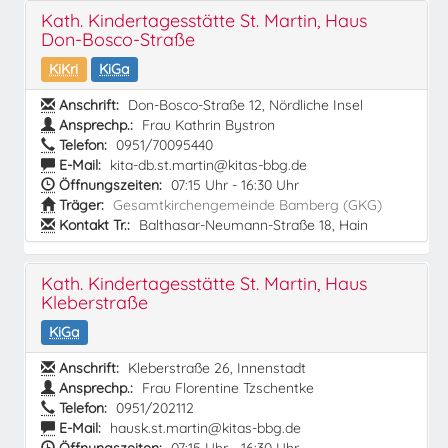
Kath. Kindertagesstätte St. Martin, Haus
Don-Bosco-Straße
KiKri
KiGa
Anschrift:
Don-Bosco-Straße 12, Nördliche Insel
Ansprechp.:
Frau Kathrin Bystron
Telefon:
0951/70095440
E-Mail:
kita-db.st.martin@kitas-bbg.de
Öffnungszeiten:
07:15 Uhr - 16:30 Uhr
Träger:
Gesamtkirchengemeinde Bamberg (GKG)
Kontakt Tr.:
Balthasar-Neumann-Straße 18, Hain
Kath. Kindertagesstätte St. Martin, Haus
Kleberstraße
KiGa
Anschrift:
Kleberstraße 26, Innenstadt
Ansprechp.:
Frau Florentine Tzschentke
Telefon:
0951/202112
E-Mail:
hausk.st.martin@kitas-bbg.de