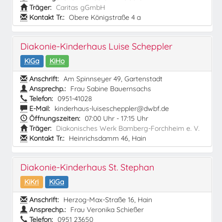
Träger:
Caritas gGmbH
Kontakt Tr.:
Obere Königstraße 4 a
Diakonie-Kinderhaus Luise Scheppler
KiGa
KiHo
Anschrift:
Am Spinnseyer 49, Gartenstadt
Ansprechp.:
Frau Sabine Bauernsachs
Telefon:
0951-41028
E-Mail:
kinderhaus-luisescheppler@dwbf.de
Öffnungszeiten:
07:00 Uhr - 17:15 Uhr
Träger:
Diakonisches Werk Bamberg-Forchheim e. V.
Kontakt Tr.:
Heinrichsdamm 46, Hain
Diakonie-Kinderhaus St. Stephan
KiKri
KiGa
Anschrift:
Herzog-Max-Straße 16, Hain
Ansprechp.:
Frau Veronika Schießer
Telefon:
0951 23650