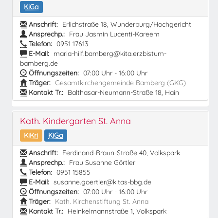
KiGa
Anschrift:
Erlichstraße 18, Wunderburg/Hochgericht
Ansprechp.:
Frau Jasmin Lucenti-Kareem
Telefon:
0951 17613
E-Mail:
maria-hilf.bamberg@kita.erzbistum-
bamberg.de
Öffnungszeiten:
07:00 Uhr - 16:00 Uhr
Träger:
Gesamtkirchengemeinde Bamberg (GKG)
Kontakt Tr.:
Balthasar-Neumann-Straße 18, Hain
Kath. Kindergarten St. Anna
KiKri
KiGa
Anschrift:
Ferdinand-Braun-Straße 40, Volkspark
Ansprechp.:
Frau Susanne Görtler
Telefon:
0951 15855
E-Mail:
susanne.goertler@kitas-bbg.de
Öffnungszeiten:
07:00 Uhr - 16:00 Uhr
Träger:
Kath. Kirchenstiftung St. Anna
Kontakt Tr.:
Heinkelmannstraße 1, Volkspark