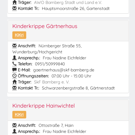
Träger:
AWO Bamberg Stadt und Land e.V.
Kontakt Tr.:
Hauptsmoorstraße 26, Gartenstadt
Kinderkrippe Gärtnerhaus
KiKri
Anschrift:
Nürnberger Straße 55,
Wunderburg/Hochgericht
Ansprechp.:
Frau Nadine Eichfelder
Telefon:
0951/50999840
E-Mail:
gaertnerhaus@skf-bamberg.de
Öffnungszeiten:
07:00 Uhr - 15:00 Uhr
Träger:
SkF Bamberg e. V.
Kontakt Tr.:
Schwarzenbergstraße 8, Gärtnerstadt
Kinderkrippe Hainwichtel
KiKri
Anschrift:
Ottostraße 7, Hain
Ansprechp.:
Frau Nadine Eichfelder