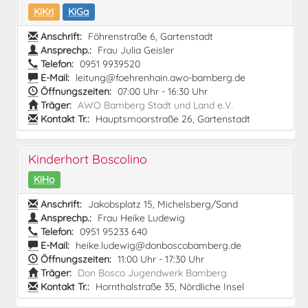
KiKri
KiGa
Anschrift:
Föhrenstraße 6, Gartenstadt
Ansprechp.:
Frau Julia Geisler
Telefon:
0951 9939520
E-Mail:
leitung@foehrenhain.awo-bamberg.de
Öffnungszeiten:
07:00 Uhr - 16:30 Uhr
Träger:
AWO Bamberg Stadt und Land e.V.
Kontakt Tr.:
Hauptsmoorstraße 26, Gartenstadt
Kinderhort Boscolino
KiHo
Anschrift:
Jakobsplatz 15, Michelsberg/Sand
Ansprechp.:
Frau Heike Ludewig
Telefon:
0951 95233 640
E-Mail:
heike.ludewig@donboscobamberg.de
Öffnungszeiten:
11:00 Uhr - 17:30 Uhr
Träger:
Don Bosco Jugendwerk Bamberg
Kontakt Tr.:
Hornthalstraße 35, Nördliche Insel