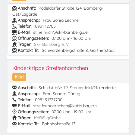
Anschrift:
Pödeldorfer Straße 124, Bamberg-
Ost/Lagarde
Ansprechp.:
Frau Sonja Lechner
Telefon:
0951 12705
E-Mail:
st.heinrich@skf-bamberg.de
Öffnungszeiten:
07:00 Uhr - 16:00 Uhr
Träger:
SkF Bamberg e. V.
Kontakt Tr.:
Schwarzenbergstraße 8, Gärtnerstadt
Kinderkrippe Streifenhörnchen
KiKri
Anschrift:
Schildstraße 79, Starkenfeld/Malerviertel
Ansprechp.:
Frau Sandra Düring
Telefon:
0951 91727700
E-Mail:
streifenhoernchen@kobis.bayern
Öffnungszeiten:
07:00 Uhr - 19:00 Uhr
Träger:
KoBiS gGmbH
Kontakt Tr.:
Bahnhofstraße 13