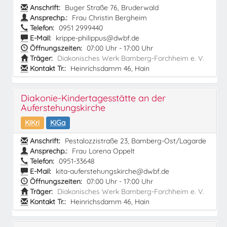
Anschrift:
Buger Straße 76, Bruderwald
Ansprechp.:
Frau Christin Bergheim
Telefon:
0951 2999440
E-Mail:
krippe-philippus@dwbf.de
Öffnungszeiten:
07:00 Uhr - 17:00 Uhr
Träger:
Diakonisches Werk Bamberg-Forchheim e. V.
Kontakt Tr.:
Heinrichsdamm 46, Hain
Diakonie-Kindertagesstätte an der
Auferstehungskirche
KiKri
KiGa
Anschrift:
Pestalozzistraße 23, Bamberg-Ost/Lagarde
Ansprechp.:
Frau Lorena Oppelt
Telefon:
0951-33648
E-Mail:
kita-auferstehungskirche@dwbf.de
Öffnungszeiten:
07:00 Uhr - 17:00 Uhr
Träger:
Diakonisches Werk Bamberg-Forchheim e. V.
Kontakt Tr.:
Heinrichsdamm 46, Hain