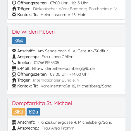
Öffnungszeiten:
07:00 Uhr - 16:15 Uhr
Träger:
Diakonisches Werk Bamberg-Forchheim e. V.
Kontakt Tr.:
Heinrichsdamm 46, Hain
Die Wilden Rüben
KiGa
Anschrift:
Am Sendelbach 61 A, Gereuth/Südflur
Ansprechp.:
Frau Jana Göller
Telefon:
017661953305
E-Mail:
kita-wilderueben-bamberg@ib.de
Öffnungszeiten:
08:00 Uhr - 14:00 Uhr
Träger:
Internationaler Bund e. V.
Kontakt Tr.:
Karolinenstraße 16, Michelsberg/Sand
Dompfarrkita St. Michael
KiKri
KiGa
Anschrift:
Franziskanergasse 4, Michelsberg/Sand
Ansprechp.:
Frau Anja Fromm