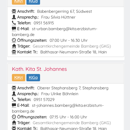
KiKri
KiGa
Anschrift:
Babenbergerring 67, Südwest
Ansprechp.:
Frau Silvia Hüttner
Telefon:
0951 56915
E-Mail:
st-urban.bamberg@kita.erzbistum-
bamberg.de
Öffnungszeiten:
07:00 Uhr - 16:30 Uhr
Träger:
Gesamtkirchengemeinde Bamberg (GKG)
Kontakt Tr.:
Balthasar-Neumann-Straße 18, Hain
Kath. Kita St. Johannes
KiKri
KiGa
Anschrift:
Oberer Stephansberg 7, Stephansberg
Ansprechp.:
Frau Ulrike Böhnlein
Telefon:
0951 57029
E-Mail:
st-johannes.bamberg@kita.erzbistum-
bamberg.de
Öffnungszeiten:
07:15 Uhr - 16:00 Uhr
Träger:
Gesamtkirchengemeinde Bamberg (GKG)
Kontakt Tr.:
Balthasar-Neumann-Straße 18, Hain