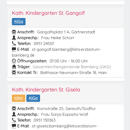
Kath. Kindergarten St. Gangolf
KiGa
Anschrift:
Gangolfsplatz 1 A, Gärtnerstadt
Ansprechp.:
Frau Heike Schorr
Telefon:
0951 24507
E-Mail:
st-gangolf.bamberg@kita.erzbistum-
bamberg.de
Öffnungszeiten:
07:00 Uhr - 16:00 Uhr
Träger:
Gesamtkirchengemeinde Bamberg (GKG)
Kontakt Tr.:
Balthasar-Neumann-Straße 18, Hain
Kath. Kindergarten St. Gisela
KiKri
KiGa
Anschrift:
Kornstraße 25, Gereuth/Südflur
Ansprechp.:
Frau Sonja Esposito-Wolf
Telefon:
0951 130363
E-Mail:
st-gisela.bamberg@kita.erzbistum-