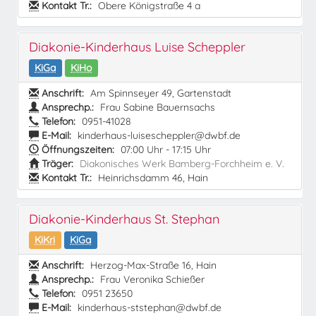
Kontakt Tr.:
Obere Königstraße 4 a
Diakonie-Kinderhaus Luise Scheppler
KiGa
KiHo
Anschrift:
Am Spinnseyer 49, Gartenstadt
Ansprechp.:
Frau Sabine Bauernsachs
Telefon:
0951-41028
E-Mail:
kinderhaus-luisescheppler@dwbf.de
Öffnungszeiten:
07:00 Uhr - 17:15 Uhr
Träger:
Diakonisches Werk Bamberg-Forchheim e. V.
Kontakt Tr.:
Heinrichsdamm 46, Hain
Diakonie-Kinderhaus St. Stephan
KiKri
KiGa
Anschrift:
Herzog-Max-Straße 16, Hain
Ansprechp.:
Frau Veronika Schießer
Telefon:
0951 23650
E-Mail:
kinderhaus-ststephan@dwbf.de