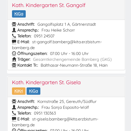
Kath. Kindergarten St. Gangolf
KiGa
Anschrift:
Gangolfsplatz 1 A, Gärtnerstadt
Ansprechp.:
Frau Heike Schorr
Telefon:
0951 24507
E-Mail:
st-gangolf.bamberg@kita.erzbistum-
bamberg.de
Öffnungszeiten:
07:00 Uhr - 16:00 Uhr
Träger:
Gesamtkirchengemeinde Bamberg (GKG)
Kontakt Tr.:
Balthasar-Neumann-Straße 18, Hain
Kath. Kindergarten St. Gisela
KiKri
KiGa
Anschrift:
Kornstraße 25, Gereuth/Südflur
Ansprechp.:
Frau Sonja Esposito-Wolf
Telefon:
0951 130363
E-Mail:
st-gisela.bamberg@kita.erzbistum-
bamberg.de
Öffnungszeiten:
07:00 Uhr - 16:00 Uhr