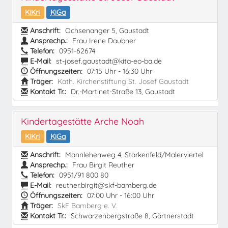
KiKri
KiGa
Anschrift:
Ochsenanger 5, Gaustadt
Ansprechp.:
Frau Irene Daubner
Telefon:
0951-62674
E-Mail:
st-josef.gaustadt@kita-eo-ba.de
Öffnungszeiten:
07:15 Uhr - 16:30 Uhr
Träger:
Kath. Kirchenstiftung St. Josef Gaustadt
Kontakt Tr.:
Dr.-Martinet-Straße 13, Gaustadt
Kindertagestätte Arche Noah
KiKri
KiGa
Anschrift:
Mannlehenweg 4, Starkenfeld/Malerviertel
Ansprechp.:
Frau Birgit Reuther
Telefon:
0951/91 800 80
E-Mail:
reuther.birgit@skf-bamberg.de
Öffnungszeiten:
07:00 Uhr - 16:00 Uhr
Träger:
SkF Bamberg e. V.
Kontakt Tr.:
Schwarzenbergstraße 8, Gärtnerstadt