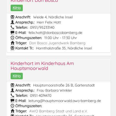
Kinderhort Don Bosco
KiHo
Anschrift:
Weide 4, Nördliche Insel
Ansprechp.:
Herr Felix Hott
Telefon:
0951/95233140
E-Mail:
felix.hott@donboscobamberg.de
Öffnungszeiten:
11:00 Uhr - 17:30 Uhr
Träger:
Don Bosco Jugendwerk Bamberg
Kontakt Tr.:
Hornthalstraße 35, Nördliche Insel
Kinderhort im Kinderhaus Am
Hauptsmoorwald
KiHo
Anschrift:
Hauptsmoorstraße 26 B, Gartenstadt
Ansprechp.:
Frau Barbara Winkler
Telefon:
0951 4074470
E-Mail:
leitung@hauptsmoorwald.awo-bamberg.de
Öffnungszeiten:
Träger:
AWO Bamberg Stadt und Land e.V.