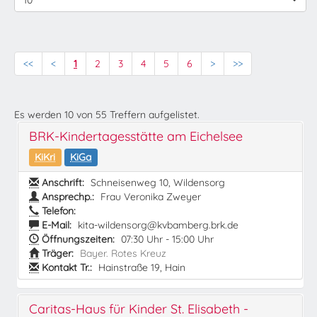
10
<<
<
1
2
3
4
5
6
>
>>
Es werden
10
von
55
Treffern aufgelistet.
BRK-Kindertagesstätte am Eichelsee
KiKri
KiGa
Anschrift:
Schneisenweg 10, Wildensorg
Ansprechp.:
Frau Veronika Zweyer
Telefon:
E-Mail:
kita-wildensorg@kvbamberg.brk.de
Öffnungszeiten:
07:30 Uhr - 15:00 Uhr
Träger:
Bayer. Rotes Kreuz
Kontakt Tr.:
Hainstraße 19, Hain
Caritas-Haus für Kinder St. Elisabeth -