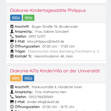
Diakonie-Kindertagesstätte Philippus
KiGa
KiHo
Anschrift:
Buger Straße 76, Bruderwald
Ansprechp.:
Frau Sabine Schubert
Telefon:
0951 52317
E-Mail:
kita-philippus@dwbf.de
Öffnungszeiten:
07:00 Uhr - 17:00 Uhr
Träger:
Diakonisches Werk Bamberg-Forchheim e. V.
Kontakt Tr.:
Heinrichsdamm 46, Hain
Diakonie-KiTa KinderVilla an der Universität
KiKri
KiGa
Anschrift:
Markusstraße 6, Nördliche Insel
Ansprechp.:
Frau Katharina Herr
Telefon:
0951/96830969
E-Mail:
kindervilla@dwbf.de
Öffnungszeiten:
07:00 Uhr - 16:15 Uhr