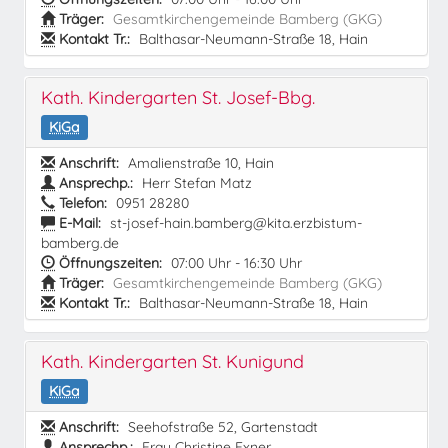
Träger:
Gesamtkirchengemeinde Bamberg (GKG)
Kontakt Tr.:
Balthasar-Neumann-Straße 18, Hain
Kath. Kindergarten St. Josef-Bbg.
KiGa
Anschrift:
Amalienstraße 10, Hain
Ansprechp.:
Herr Stefan Matz
Telefon:
0951 28280
E-Mail:
st-josef-hain.bamberg@kita.erzbistum-
bamberg.de
Öffnungszeiten:
07:00 Uhr - 16:30 Uhr
Träger:
Gesamtkirchengemeinde Bamberg (GKG)
Kontakt Tr.:
Balthasar-Neumann-Straße 18, Hain
Kath. Kindergarten St. Kunigund
KiGa
Anschrift:
Seehofstraße 52, Gartenstadt
Ansprechp.:
Frau Christine Exner