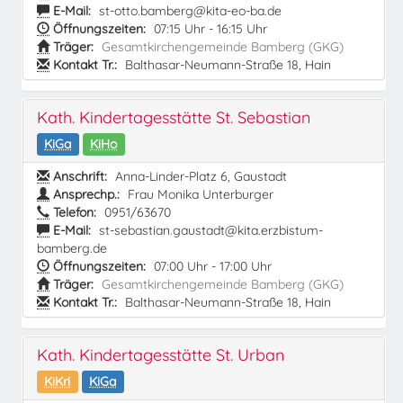
E-Mail:
st-otto.bamberg@kita-eo-ba.de
Öffnungszeiten:
07:15 Uhr - 16:15 Uhr
Träger:
Gesamtkirchengemeinde Bamberg (GKG)
Kontakt Tr.:
Balthasar-Neumann-Straße 18, Hain
Kath. Kindertagesstätte St. Sebastian
KiGa
KiHo
Anschrift:
Anna-Linder-Platz 6, Gaustadt
Ansprechp.:
Frau Monika Unterburger
Telefon:
0951/63670
E-Mail:
st-sebastian.gaustadt@kita.erzbistum-
bamberg.de
Öffnungszeiten:
07:00 Uhr - 17:00 Uhr
Träger:
Gesamtkirchengemeinde Bamberg (GKG)
Kontakt Tr.:
Balthasar-Neumann-Straße 18, Hain
Kath. Kindertagesstätte St. Urban
KiKri
KiGa