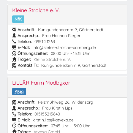
Kleine Strolche e. V.
NfK
Anschrift:
Kunigundendamm 9, Gärtnerstadt
Ansprechp.:
Frau Hannah Rieger
Telefon:
0951 21263
E-Mail:
info@kleine-strolche-bamberg.de
Öffnungszeiten:
08:00 Uhr - 15:15 Uhr
Träger:
Kleine Strolche e. V.
Kontakt Tr.:
Kunigundendamm 9, Gärtnerstadt
LiLLÅR Farm Mudbyxor
KiGa
Anschrift:
Pelzmühlweg 26, Wildensorg
Ansprechp.:
Frau Kirstin Lips
Telefon:
015155215640
E-Mail:
kirstin.lips@atvexa.de
Öffnungszeiten:
07:45 Uhr - 15:00 Uhr
Träger:
Atvexa GmbH