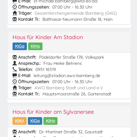
E-Mail:
st-michael.bamberg@kita-eo-ba
Öffnungszeiten:
07:00 Uhr - 16:30 Uhr
Träger:
Gesamtkirchengemeinde Bamberg (GKG)
Kontakt Tr.:
Balthasar-Neumann-Straße 18, Hain
Haus für Kinder Am Stadion
KiGa
KiHo
Anschrift:
Pödeldorfer Straße 178, Volkspark
Ansprechp.:
Frau Heike Behrens
Telefon:
0951 16519
E-Mail:
leitung@stadion.awo-bamberg.de
Öffnungszeiten:
07:00 Uhr - 16:30 Uhr
Träger:
AWO Bamberg Stadt und Land e.V.
Kontakt Tr.:
Hauptsmoorstraße 26, Gartenstadt
Haus für Kinder am Sylvanersee
KiKri
KiGa
KiHo
Anschrift:
Dr.-Martinet-Straße 32, Gaustadt