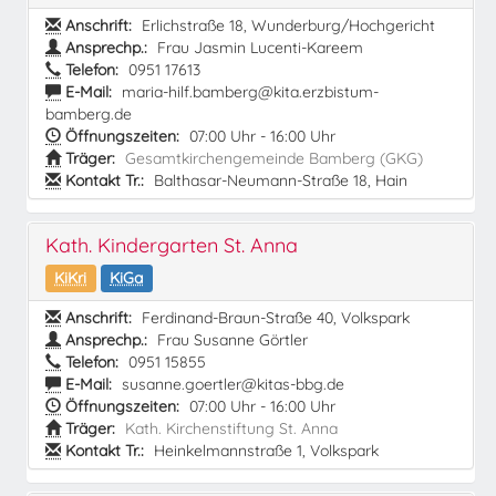
Anschrift:
Erlichstraße 18, Wunderburg/Hochgericht
Ansprechp.:
Frau Jasmin Lucenti-Kareem
Telefon:
0951 17613
E-Mail:
maria-hilf.bamberg@kita.erzbistum-
bamberg.de
Öffnungszeiten:
07:00 Uhr - 16:00 Uhr
Träger:
Gesamtkirchengemeinde Bamberg (GKG)
Kontakt Tr.:
Balthasar-Neumann-Straße 18, Hain
Kath. Kindergarten St. Anna
KiKri
KiGa
Anschrift:
Ferdinand-Braun-Straße 40, Volkspark
Ansprechp.:
Frau Susanne Görtler
Telefon:
0951 15855
E-Mail:
susanne.goertler@kitas-bbg.de
Öffnungszeiten:
07:00 Uhr - 16:00 Uhr
Träger:
Kath. Kirchenstiftung St. Anna
Kontakt Tr.:
Heinkelmannstraße 1, Volkspark