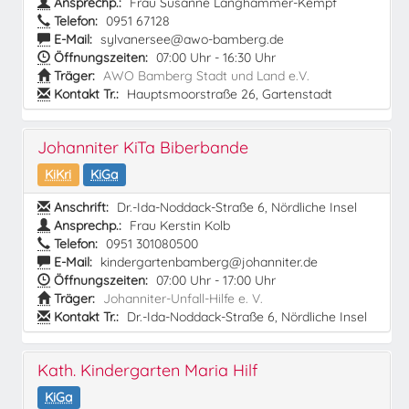
Ansprechp.:
Frau Susanne Langhammer-Kempf
Telefon:
0951 67128
E-Mail:
sylvanersee@awo-bamberg.de
Öffnungszeiten:
07:00 Uhr - 16:30 Uhr
Träger:
AWO Bamberg Stadt und Land e.V.
Kontakt Tr.:
Hauptsmoorstraße 26, Gartenstadt
Johanniter KiTa Biberbande
KiKri
KiGa
Anschrift:
Dr.-Ida-Noddack-Straße 6, Nördliche Insel
Ansprechp.:
Frau Kerstin Kolb
Telefon:
0951 301080500
E-Mail:
kindergartenbamberg@johanniter.de
Öffnungszeiten:
07:00 Uhr - 17:00 Uhr
Träger:
Johanniter-Unfall-Hilfe e. V.
Kontakt Tr.:
Dr.-Ida-Noddack-Straße 6, Nördliche Insel
Kath. Kindergarten Maria Hilf
KiGa