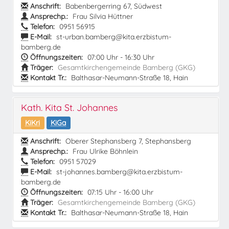
Anschrift:
Babenbergerring 67, Südwest
Ansprechp.:
Frau Silvia Hüttner
Telefon:
0951 56915
E-Mail:
st-urban.bamberg@kita.erzbistum-
bamberg.de
Öffnungszeiten:
07:00 Uhr - 16:30 Uhr
Träger:
Gesamtkirchengemeinde Bamberg (GKG)
Kontakt Tr.:
Balthasar-Neumann-Straße 18, Hain
Kath. Kita St. Johannes
KiKri
KiGa
Anschrift:
Oberer Stephansberg 7, Stephansberg
Ansprechp.:
Frau Ulrike Böhnlein
Telefon:
0951 57029
E-Mail:
st-johannes.bamberg@kita.erzbistum-
bamberg.de
Öffnungszeiten:
07:15 Uhr - 16:00 Uhr
Träger:
Gesamtkirchengemeinde Bamberg (GKG)
Kontakt Tr.:
Balthasar-Neumann-Straße 18, Hain