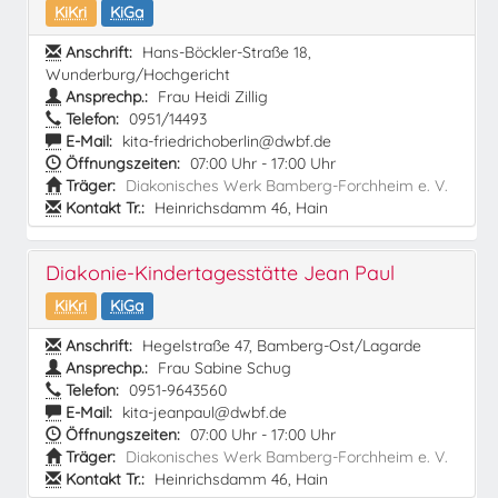
KiKri
KiGa
Anschrift:
Hans-Böckler-Straße 18,
Wunderburg/Hochgericht
Ansprechp.:
Frau Heidi Zillig
Telefon:
0951/14493
E-Mail:
kita-friedrichoberlin@dwbf.de
Öffnungszeiten:
07:00 Uhr - 17:00 Uhr
Träger:
Diakonisches Werk Bamberg-Forchheim e. V.
Kontakt Tr.:
Heinrichsdamm 46, Hain
Diakonie-Kindertagesstätte Jean Paul
KiKri
KiGa
Anschrift:
Hegelstraße 47, Bamberg-Ost/Lagarde
Ansprechp.:
Frau Sabine Schug
Telefon:
0951-9643560
E-Mail:
kita-jeanpaul@dwbf.de
Öffnungszeiten:
07:00 Uhr - 17:00 Uhr
Träger:
Diakonisches Werk Bamberg-Forchheim e. V.
Kontakt Tr.:
Heinrichsdamm 46, Hain