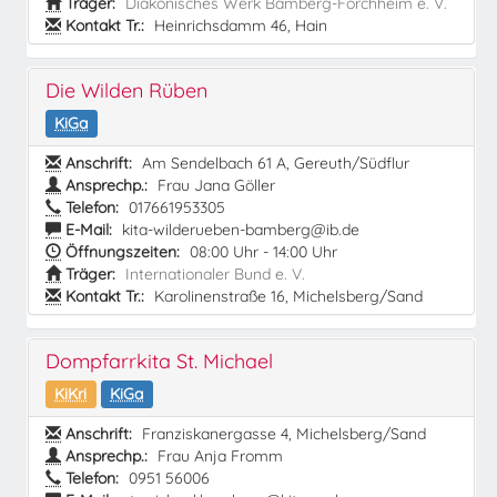
Träger:
Diakonisches Werk Bamberg-Forchheim e. V.
Kontakt Tr.:
Heinrichsdamm 46, Hain
Die Wilden Rüben
KiGa
Anschrift:
Am Sendelbach 61 A, Gereuth/Südflur
Ansprechp.:
Frau Jana Göller
Telefon:
017661953305
E-Mail:
kita-wilderueben-bamberg@ib.de
Öffnungszeiten:
08:00 Uhr - 14:00 Uhr
Träger:
Internationaler Bund e. V.
Kontakt Tr.:
Karolinenstraße 16, Michelsberg/Sand
Dompfarrkita St. Michael
KiKri
KiGa
Anschrift:
Franziskanergasse 4, Michelsberg/Sand
Ansprechp.:
Frau Anja Fromm
Telefon:
0951 56006