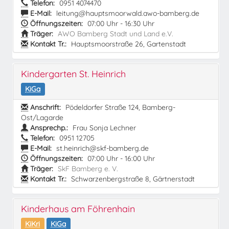
Telefon:
0951 4074470
E-Mail:
leitung@hauptsmoorwald.awo-bamberg.de
Öffnungszeiten:
07:00 Uhr - 16:30 Uhr
Träger:
AWO Bamberg Stadt und Land e.V.
Kontakt Tr.:
Hauptsmoorstraße 26, Gartenstadt
Kindergarten St. Heinrich
KiGa
Anschrift:
Pödeldorfer Straße 124, Bamberg-
Ost/Lagarde
Ansprechp.:
Frau Sonja Lechner
Telefon:
0951 12705
E-Mail:
st.heinrich@skf-bamberg.de
Öffnungszeiten:
07:00 Uhr - 16:00 Uhr
Träger:
SkF Bamberg e. V.
Kontakt Tr.:
Schwarzenbergstraße 8, Gärtnerstadt
Kinderhaus am Föhrenhain
KiKri
KiGa