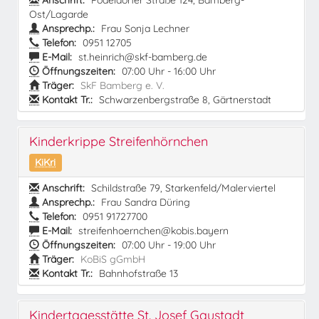
Anschrift:
Pödeldorfer Straße 124, Bamberg-
Ost/Lagarde
Ansprechp.:
Frau Sonja Lechner
Telefon:
0951 12705
E-Mail:
st.heinrich@skf-bamberg.de
Öffnungszeiten:
07:00 Uhr - 16:00 Uhr
Träger:
SkF Bamberg e. V.
Kontakt Tr.:
Schwarzenbergstraße 8, Gärtnerstadt
Kinderkrippe Streifenhörnchen
KiKri
Anschrift:
Schildstraße 79, Starkenfeld/Malerviertel
Ansprechp.:
Frau Sandra Düring
Telefon:
0951 91727700
E-Mail:
streifenhoernchen@kobis.bayern
Öffnungszeiten:
07:00 Uhr - 19:00 Uhr
Träger:
KoBiS gGmbH
Kontakt Tr.:
Bahnhofstraße 13
Kindertagesstätte St. Josef Gaustadt