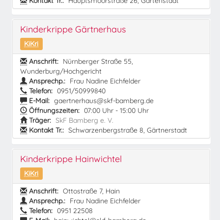
Kontakt Tr.:
Hauptsmoorstraße 26, Gartenstadt
Kinderkrippe Gärtnerhaus
KiKri
Anschrift:
Nürnberger Straße 55,
Wunderburg/Hochgericht
Ansprechp.:
Frau Nadine Eichfelder
Telefon:
0951/50999840
E-Mail:
gaertnerhaus@skf-bamberg.de
Öffnungszeiten:
07:00 Uhr - 15:00 Uhr
Träger:
SkF Bamberg e. V.
Kontakt Tr.:
Schwarzenbergstraße 8, Gärtnerstadt
Kinderkrippe Hainwichtel
KiKri
Anschrift:
Ottostraße 7, Hain
Ansprechp.:
Frau Nadine Eichfelder
Telefon:
0951 22508