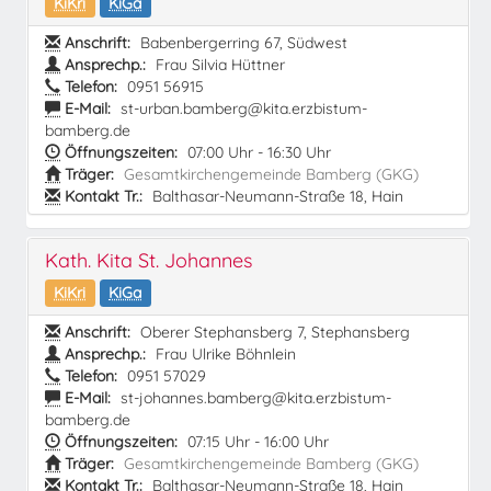
KiKri
KiGa
Anschrift:
Babenbergerring 67, Südwest
Ansprechp.:
Frau Silvia Hüttner
Telefon:
0951 56915
E-Mail:
st-urban.bamberg@kita.erzbistum-
bamberg.de
Öffnungszeiten:
07:00 Uhr - 16:30 Uhr
Träger:
Gesamtkirchengemeinde Bamberg (GKG)
Kontakt Tr.:
Balthasar-Neumann-Straße 18, Hain
Kath. Kita St. Johannes
KiKri
KiGa
Anschrift:
Oberer Stephansberg 7, Stephansberg
Ansprechp.:
Frau Ulrike Böhnlein
Telefon:
0951 57029
E-Mail:
st-johannes.bamberg@kita.erzbistum-
bamberg.de
Öffnungszeiten:
07:15 Uhr - 16:00 Uhr
Träger:
Gesamtkirchengemeinde Bamberg (GKG)
Kontakt Tr.:
Balthasar-Neumann-Straße 18, Hain