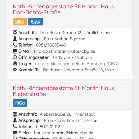
Kath. Kindertagesstätte St. Martin, Haus
Don-Bosco-Straße
KiKri
KiGa
Anschrift:
Don-Bosco-Straße 12, Nördliche Insel
Ansprechp.:
Frau Kathrin Bystron
Telefon:
0951/70095440
E-Mail:
kita-db.st.martin@kitas-bbg.de
Öffnungszeiten:
07:15 Uhr - 16:30 Uhr
Träger:
Gesamtkirchengemeinde Bamberg (GKG)
Kontakt Tr.:
Balthasar-Neumann-Straße 18, Hain
Kath. Kindertagesstätte St. Martin, Haus
Kleberstraße
KiGa
Anschrift:
Kleberstraße 26, Innenstadt
Ansprechp.:
Frau Florentine Tzschentke
Telefon:
0951/202112
E-Mail:
hausk.st.martin@kitas-bbg.de