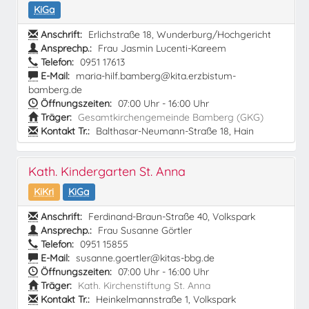
KiGa
Anschrift:
Erlichstraße 18, Wunderburg/Hochgericht
Ansprechp.:
Frau Jasmin Lucenti-Kareem
Telefon:
0951 17613
E-Mail:
maria-hilf.bamberg@kita.erzbistum-
bamberg.de
Öffnungszeiten:
07:00 Uhr - 16:00 Uhr
Träger:
Gesamtkirchengemeinde Bamberg (GKG)
Kontakt Tr.:
Balthasar-Neumann-Straße 18, Hain
Kath. Kindergarten St. Anna
KiKri
KiGa
Anschrift:
Ferdinand-Braun-Straße 40, Volkspark
Ansprechp.:
Frau Susanne Görtler
Telefon:
0951 15855
E-Mail:
susanne.goertler@kitas-bbg.de
Öffnungszeiten:
07:00 Uhr - 16:00 Uhr
Träger:
Kath. Kirchenstiftung St. Anna
Kontakt Tr.:
Heinkelmannstraße 1, Volkspark