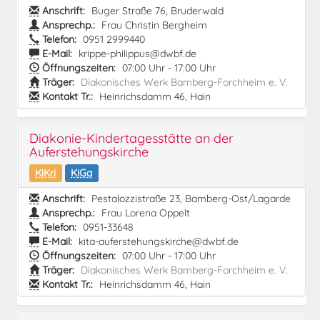
Anschrift:
Buger Straße 76, Bruderwald
Ansprechp.:
Frau Christin Bergheim
Telefon:
0951 2999440
E-Mail:
krippe-philippus@dwbf.de
Öffnungszeiten:
07:00 Uhr - 17:00 Uhr
Träger:
Diakonisches Werk Bamberg-Forchheim e. V.
Kontakt Tr.:
Heinrichsdamm 46, Hain
Diakonie-Kindertagesstätte an der
Auferstehungskirche
KiKri
KiGa
Anschrift:
Pestalozzistraße 23, Bamberg-Ost/Lagarde
Ansprechp.:
Frau Lorena Oppelt
Telefon:
0951-33648
E-Mail:
kita-auferstehungskirche@dwbf.de
Öffnungszeiten:
07:00 Uhr - 17:00 Uhr
Träger:
Diakonisches Werk Bamberg-Forchheim e. V.
Kontakt Tr.:
Heinrichsdamm 46, Hain