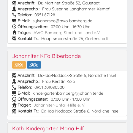
Anschrift:
Dr.-Martinet-Straße 32, Gaustadt
Ansprechp.:
Frau Susanne Langhammer-Kempf
Telefon:
0951 67128
E-Mail:
sylvanersee@awo-bamberg.de
Öffnungszeiten:
07:00 Uhr - 16:30 Uhr
Träger:
AWO Bamberg Stadt und Land e.V.
Kontakt Tr.:
Hauptsmoorstraße 26, Gartenstadt
Johanniter KiTa Biberbande
KiKri
KiGa
Anschrift:
Dr.-Ida-Noddack-Straße 6, Nördliche Insel
Ansprechp.:
Frau Kerstin Kolb
Telefon:
0951 301080500
E-Mail:
kindergartenbamberg@johanniter.de
Öffnungszeiten:
07:00 Uhr - 17:00 Uhr
Träger:
Johanniter-Unfall-Hilfe e. V.
Kontakt Tr.:
Dr.-Ida-Noddack-Straße 6, Nördliche Insel
Kath. Kindergarten Maria Hilf