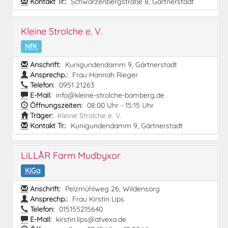
Kontakt Tr.:
Schwarzenbergstraße 8, Gärtnerstadt
Kleine Strolche e. V.
NfK
Anschrift:
Kunigundendamm 9, Gärtnerstadt
Ansprechp.:
Frau Hannah Rieger
Telefon:
0951 21263
E-Mail:
info@kleine-strolche-bamberg.de
Öffnungszeiten:
08:00 Uhr - 15:15 Uhr
Träger:
Kleine Strolche e. V.
Kontakt Tr.:
Kunigundendamm 9, Gärtnerstadt
LiLLÅR Farm Mudbyxor
KiGa
Anschrift:
Pelzmühlweg 26, Wildensorg
Ansprechp.:
Frau Kirstin Lips
Telefon:
015155215640
E-Mail:
kirstin.lips@atvexa.de