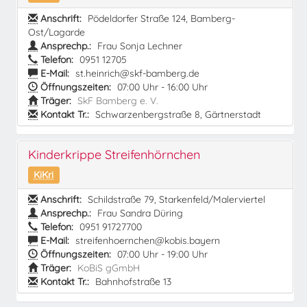
Anschrift:
Pödeldorfer Straße 124, Bamberg-
Ost/Lagarde
Ansprechp.:
Frau Sonja Lechner
Telefon:
0951 12705
E-Mail:
st.heinrich@skf-bamberg.de
Öffnungszeiten:
07:00 Uhr - 16:00 Uhr
Träger:
SkF Bamberg e. V.
Kontakt Tr.:
Schwarzenbergstraße 8, Gärtnerstadt
Kinderkrippe Streifenhörnchen
KiKri
Anschrift:
Schildstraße 79, Starkenfeld/Malerviertel
Ansprechp.:
Frau Sandra Düring
Telefon:
0951 91727700
E-Mail:
streifenhoernchen@kobis.bayern
Öffnungszeiten:
07:00 Uhr - 19:00 Uhr
Träger:
KoBiS gGmbH
Kontakt Tr.:
Bahnhofstraße 13