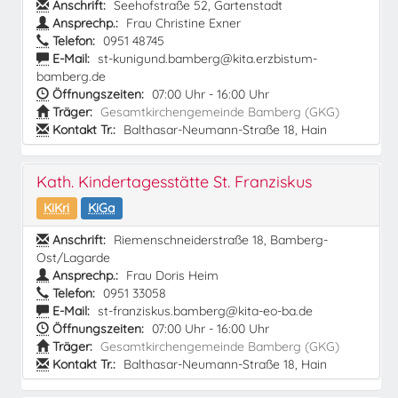
Anschrift:
Seehofstraße 52, Gartenstadt
Ansprechp.:
Frau Christine Exner
Telefon:
0951 48745
E-Mail:
st-kunigund.bamberg@kita.erzbistum-
bamberg.de
Öffnungszeiten:
07:00 Uhr - 16:00 Uhr
Träger:
Gesamtkirchengemeinde Bamberg (GKG)
Kontakt Tr.:
Balthasar-Neumann-Straße 18, Hain
Kath. Kindertagesstätte St. Franziskus
KiKri
KiGa
Anschrift:
Riemenschneiderstraße 18, Bamberg-
Ost/Lagarde
Ansprechp.:
Frau Doris Heim
Telefon:
0951 33058
E-Mail:
st-franziskus.bamberg@kita-eo-ba.de
Öffnungszeiten:
07:00 Uhr - 16:00 Uhr
Träger:
Gesamtkirchengemeinde Bamberg (GKG)
Kontakt Tr.:
Balthasar-Neumann-Straße 18, Hain