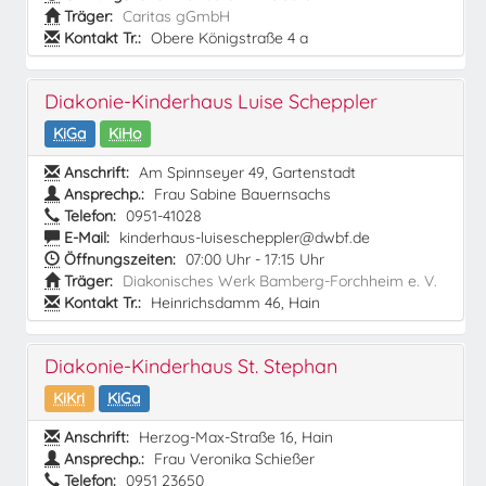
Träger:
Caritas gGmbH
Kontakt Tr.:
Obere Königstraße 4 a
Diakonie-Kinderhaus Luise Scheppler
KiGa
KiHo
Anschrift:
Am Spinnseyer 49, Gartenstadt
Ansprechp.:
Frau Sabine Bauernsachs
Telefon:
0951-41028
E-Mail:
kinderhaus-luisescheppler@dwbf.de
Öffnungszeiten:
07:00 Uhr - 17:15 Uhr
Träger:
Diakonisches Werk Bamberg-Forchheim e. V.
Kontakt Tr.:
Heinrichsdamm 46, Hain
Diakonie-Kinderhaus St. Stephan
KiKri
KiGa
Anschrift:
Herzog-Max-Straße 16, Hain
Ansprechp.:
Frau Veronika Schießer
Telefon:
0951 23650