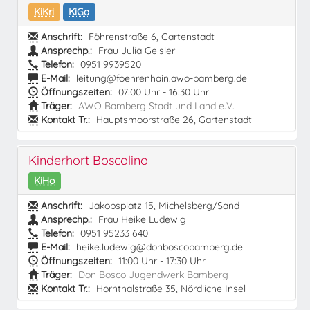
KiKri
KiGa
Anschrift:
Föhrenstraße 6, Gartenstadt
Ansprechp.:
Frau Julia Geisler
Telefon:
0951 9939520
E-Mail:
leitung@foehrenhain.awo-bamberg.de
Öffnungszeiten:
07:00 Uhr - 16:30 Uhr
Träger:
AWO Bamberg Stadt und Land e.V.
Kontakt Tr.:
Hauptsmoorstraße 26, Gartenstadt
Kinderhort Boscolino
KiHo
Anschrift:
Jakobsplatz 15, Michelsberg/Sand
Ansprechp.:
Frau Heike Ludewig
Telefon:
0951 95233 640
E-Mail:
heike.ludewig@donboscobamberg.de
Öffnungszeiten:
11:00 Uhr - 17:30 Uhr
Träger:
Don Bosco Jugendwerk Bamberg
Kontakt Tr.:
Hornthalstraße 35, Nördliche Insel