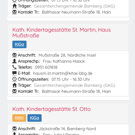
Öffnungszeiten:
07:15 Uhr - 16:30 Uhr
Träger:
Gesamtkirchengemeinde Bamberg (GKG)
Kontakt Tr.:
Balthasar-Neumann-Straße 18, Hain
Kath. Kindertagesstätte St. Martin, Haus
Mußstraße
KiGa
Anschrift:
Mußstraße 28, Nördliche Insel
Ansprechp.:
Frau Katharina Haack
Telefon:
0951 601818
E-Mail:
hausm.st.martin@kitas-bbg.de
Öffnungszeiten:
07:15 Uhr - 16:30 Uhr
Träger:
Gesamtkirchengemeinde Bamberg (GKG)
Kontakt Tr.:
Balthasar-Neumann-Straße 18, Hain
Kath. Kindertagesstätte St. Otto
KiKri
KiGa
Anschrift:
Jäckstraße 14, Bamberg-Nord
Ansprechp.:
Frau Julia Ullmann