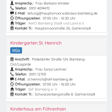
Ansprechp.:
Frau Barbara Winkler
Telefon:
0951 4074470
E-Mail:
leitung@hauptsmoorwald.awo-bamberg.de
Öffnungszeiten:
07:00 Uhr - 16:30 Uhr
Träger:
AWO Bamberg Stadt und Land e.V.
Kontakt Tr.:
Hauptsmoorstraße 26, Gartenstadt
Kindergarten St. Heinrich
KiGa
Anschrift:
Pödeldorfer Straße 124, Bamberg-
Ost/Lagarde
Ansprechp.:
Frau Sonja Lechner
Telefon:
0951 12705
E-Mail:
st.heinrich@skf-bamberg.de
Öffnungszeiten:
07:00 Uhr - 16:00 Uhr
Träger:
SkF Bamberg e. V.
Kontakt Tr.:
Schwarzenbergstraße 8, Gärtnerstadt
Kinderhaus am Föhrenhain