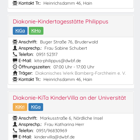
Kontakt Tr.:
Heinrichsdamm 46, Hain
Diakonie-Kindertagesstätte Philippus
KiGa
KiHo
Anschrift:
Buger Straße 76, Bruderwald
Ansprechp.:
Frau Sabine Schubert
Telefon:
0951 52317
E-Mail:
kita-philippus@dwbf.de
Öffnungszeiten:
07:00 Uhr - 17:00 Uhr
Träger:
Diakonisches Werk Bamberg-Forchheim e. V.
Kontakt Tr.:
Heinrichsdamm 46, Hain
Diakonie-KiTa KinderVilla an der Universität
KiKri
KiGa
Anschrift:
Markusstraße 6, Nördliche Insel
Ansprechp.:
Frau Katharina Herr
Telefon:
0951/96830969
E-Mail:
kindervilla@dwbf.de