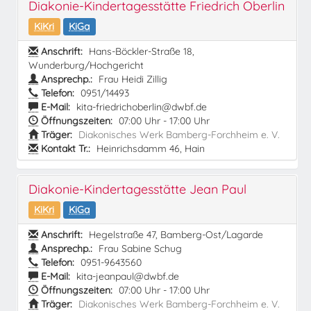
Diakonie-Kindertagesstätte Friedrich Oberlin
KiKri
KiGa
Anschrift:
Hans-Böckler-Straße 18,
Wunderburg/Hochgericht
Ansprechp.:
Frau Heidi Zillig
Telefon:
0951/14493
E-Mail:
kita-friedrichoberlin@dwbf.de
Öffnungszeiten:
07:00 Uhr - 17:00 Uhr
Träger:
Diakonisches Werk Bamberg-Forchheim e. V.
Kontakt Tr.:
Heinrichsdamm 46, Hain
Diakonie-Kindertagesstätte Jean Paul
KiKri
KiGa
Anschrift:
Hegelstraße 47, Bamberg-Ost/Lagarde
Ansprechp.:
Frau Sabine Schug
Telefon:
0951-9643560
E-Mail:
kita-jeanpaul@dwbf.de
Öffnungszeiten:
07:00 Uhr - 17:00 Uhr
Träger:
Diakonisches Werk Bamberg-Forchheim e. V.