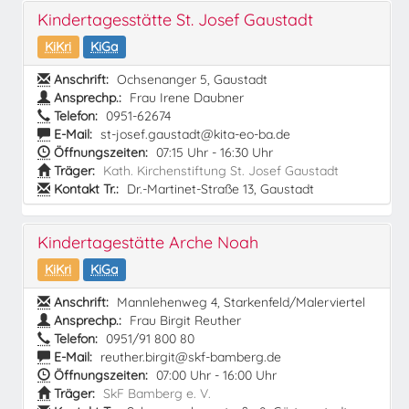
Kindertagesstätte St. Josef Gaustadt
KiKri
KiGa
Anschrift:
Ochsenanger 5, Gaustadt
Ansprechp.:
Frau Irene Daubner
Telefon:
0951-62674
E-Mail:
st-josef.gaustadt@kita-eo-ba.de
Öffnungszeiten:
07:15 Uhr - 16:30 Uhr
Träger:
Kath. Kirchenstiftung St. Josef Gaustadt
Kontakt Tr.:
Dr.-Martinet-Straße 13, Gaustadt
Kindertagestätte Arche Noah
KiKri
KiGa
Anschrift:
Mannlehenweg 4, Starkenfeld/Malerviertel
Ansprechp.:
Frau Birgit Reuther
Telefon:
0951/91 800 80
E-Mail:
reuther.birgit@skf-bamberg.de
Öffnungszeiten:
07:00 Uhr - 16:00 Uhr
Träger:
SkF Bamberg e. V.