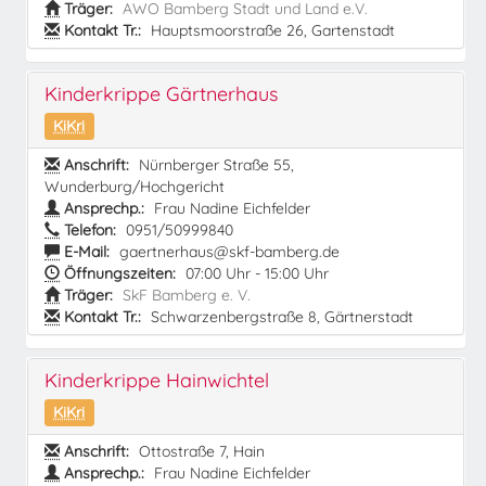
Träger:
AWO Bamberg Stadt und Land e.V.
Kontakt Tr.:
Hauptsmoorstraße 26, Gartenstadt
Kinderkrippe Gärtnerhaus
KiKri
Anschrift:
Nürnberger Straße 55,
Wunderburg/Hochgericht
Ansprechp.:
Frau Nadine Eichfelder
Telefon:
0951/50999840
E-Mail:
gaertnerhaus@skf-bamberg.de
Öffnungszeiten:
07:00 Uhr - 15:00 Uhr
Träger:
SkF Bamberg e. V.
Kontakt Tr.:
Schwarzenbergstraße 8, Gärtnerstadt
Kinderkrippe Hainwichtel
KiKri
Anschrift:
Ottostraße 7, Hain
Ansprechp.:
Frau Nadine Eichfelder