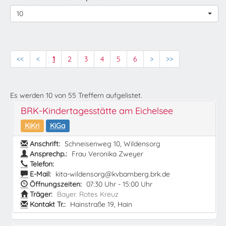
10
<<
<
1
2
3
4
5
6
>
>>
Es werden
10
von
55
Treffern aufgelistet.
BRK-Kindertagesstätte am Eichelsee
KiKri
KiGa
Anschrift:
Schneisenweg 10, Wildensorg
Ansprechp.:
Frau Veronika Zweyer
Telefon:
E-Mail:
kita-wildensorg@kvbamberg.brk.de
Öffnungszeiten:
07:30 Uhr - 15:00 Uhr
Träger:
Bayer. Rotes Kreuz
Kontakt Tr.:
Hainstraße 19, Hain