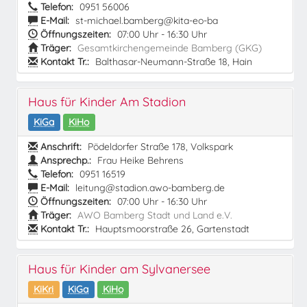
Telefon:
0951 56006
E-Mail:
st-michael.bamberg@kita-eo-ba
Öffnungszeiten:
07:00 Uhr - 16:30 Uhr
Träger:
Gesamtkirchengemeinde Bamberg (GKG)
Kontakt Tr.:
Balthasar-Neumann-Straße 18, Hain
Haus für Kinder Am Stadion
KiGa
KiHo
Anschrift:
Pödeldorfer Straße 178, Volkspark
Ansprechp.:
Frau Heike Behrens
Telefon:
0951 16519
E-Mail:
leitung@stadion.awo-bamberg.de
Öffnungszeiten:
07:00 Uhr - 16:30 Uhr
Träger:
AWO Bamberg Stadt und Land e.V.
Kontakt Tr.:
Hauptsmoorstraße 26, Gartenstadt
Haus für Kinder am Sylvanersee
KiKri
KiGa
KiHo