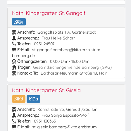
Kath. Kindergarten St. Gangolf
KiGa
Anschrift:
Gangolfsplatz 1 A, Gärtnerstadt
Ansprechp.:
Frau Heike Schorr
Telefon:
0951 24507
E-Mail:
st-gangolf.bamberg@kita.erzbistum-
bamberg.de
Öffnungszeiten:
07:00 Uhr - 16:00 Uhr
Träger:
Gesamtkirchengemeinde Bamberg (GKG)
Kontakt Tr.:
Balthasar-Neumann-Straße 18, Hain
Kath. Kindergarten St. Gisela
KiKri
KiGa
Anschrift:
Kornstraße 25, Gereuth/Südflur
Ansprechp.:
Frau Sonja Esposito-Wolf
Telefon:
0951 130363
E-Mail:
st-gisela.bamberg@kita.erzbistum-