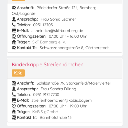
Anschrift:
Pödeldorfer Straße 124, Bamberg-
Ost/Lagarde
Ansprechp.:
Frau Sonja Lechner
Telefon:
0951 12705
E-Mail:
st.heinrich@skf-bamberg.de
Öffnungszeiten:
07:00 Uhr - 16:00 Uhr
Träger:
SkF Bamberg e. V.
Kontakt Tr.:
Schwarzenbergstraße 8, Gärtnerstadt
Kinderkrippe Streifenhörnchen
KiKri
Anschrift:
Schildstraße 79, Starkenfeld/Malerviertel
Ansprechp.:
Frau Sandra Düring
Telefon:
0951 91727700
E-Mail:
streifenhoernchen@kobis.bayern
Öffnungszeiten:
07:00 Uhr - 19:00 Uhr
Träger:
KoBiS gGmbH
Kontakt Tr.:
Bahnhofstraße 13