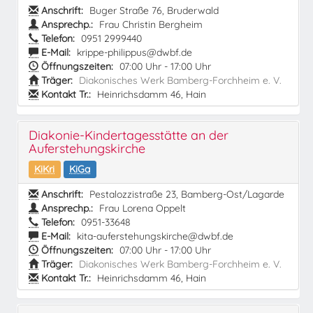
Anschrift:
Buger Straße 76, Bruderwald
Ansprechp.:
Frau Christin Bergheim
Telefon:
0951 2999440
E-Mail:
krippe-philippus@dwbf.de
Öffnungszeiten:
07:00 Uhr - 17:00 Uhr
Träger:
Diakonisches Werk Bamberg-Forchheim e. V.
Kontakt Tr.:
Heinrichsdamm 46, Hain
Diakonie-Kindertagesstätte an der
Auferstehungskirche
KiKri
KiGa
Anschrift:
Pestalozzistraße 23, Bamberg-Ost/Lagarde
Ansprechp.:
Frau Lorena Oppelt
Telefon:
0951-33648
E-Mail:
kita-auferstehungskirche@dwbf.de
Öffnungszeiten:
07:00 Uhr - 17:00 Uhr
Träger:
Diakonisches Werk Bamberg-Forchheim e. V.
Kontakt Tr.:
Heinrichsdamm 46, Hain