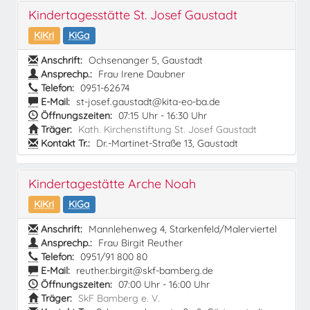
Kindertagesstätte St. Josef Gaustadt
KiKri
KiGa
Anschrift:
Ochsenanger 5, Gaustadt
Ansprechp.:
Frau Irene Daubner
Telefon:
0951-62674
E-Mail:
st-josef.gaustadt@kita-eo-ba.de
Öffnungszeiten:
07:15 Uhr - 16:30 Uhr
Träger:
Kath. Kirchenstiftung St. Josef Gaustadt
Kontakt Tr.:
Dr.-Martinet-Straße 13, Gaustadt
Kindertagestätte Arche Noah
KiKri
KiGa
Anschrift:
Mannlehenweg 4, Starkenfeld/Malerviertel
Ansprechp.:
Frau Birgit Reuther
Telefon:
0951/91 800 80
E-Mail:
reuther.birgit@skf-bamberg.de
Öffnungszeiten:
07:00 Uhr - 16:00 Uhr
Träger:
SkF Bamberg e. V.