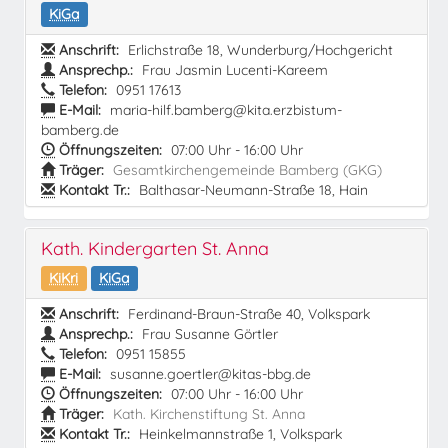
KiGa
Anschrift:
Erlichstraße 18, Wunderburg/Hochgericht
Ansprechp.:
Frau Jasmin Lucenti-Kareem
Telefon:
0951 17613
E-Mail:
maria-hilf.bamberg@kita.erzbistum-
bamberg.de
Öffnungszeiten:
07:00 Uhr - 16:00 Uhr
Träger:
Gesamtkirchengemeinde Bamberg (GKG)
Kontakt Tr.:
Balthasar-Neumann-Straße 18, Hain
Kath. Kindergarten St. Anna
KiKri
KiGa
Anschrift:
Ferdinand-Braun-Straße 40, Volkspark
Ansprechp.:
Frau Susanne Görtler
Telefon:
0951 15855
E-Mail:
susanne.goertler@kitas-bbg.de
Öffnungszeiten:
07:00 Uhr - 16:00 Uhr
Träger:
Kath. Kirchenstiftung St. Anna
Kontakt Tr.:
Heinkelmannstraße 1, Volkspark