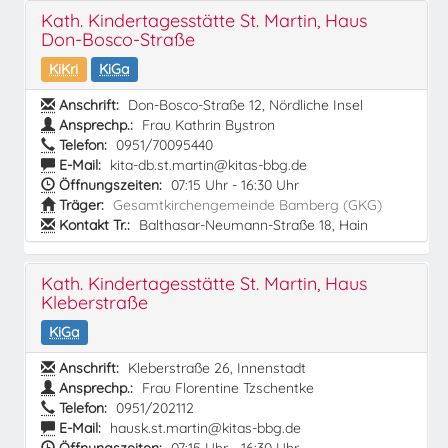
Kath. Kindertagesstätte St. Martin, Haus
Don-Bosco-Straße
KiKri
KiGa
Anschrift:
Don-Bosco-Straße 12, Nördliche Insel
Ansprechp.:
Frau Kathrin Bystron
Telefon:
0951/70095440
E-Mail:
kita-db.st.martin@kitas-bbg.de
Öffnungszeiten:
07:15 Uhr - 16:30 Uhr
Träger:
Gesamtkirchengemeinde Bamberg (GKG)
Kontakt Tr.:
Balthasar-Neumann-Straße 18, Hain
Kath. Kindertagesstätte St. Martin, Haus
Kleberstraße
KiGa
Anschrift:
Kleberstraße 26, Innenstadt
Ansprechp.:
Frau Florentine Tzschentke
Telefon:
0951/202112
E-Mail:
hausk.st.martin@kitas-bbg.de