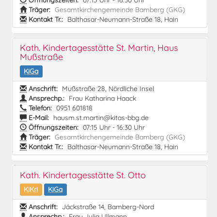
Öffnungszeiten:
07:15 Uhr - 16:30 Uhr
Träger:
Gesamtkirchengemeinde Bamberg (GKG)
Kontakt Tr.:
Balthasar-Neumann-Straße 18, Hain
Kath. Kindertagesstätte St. Martin, Haus
Mußstraße
KiGa
Anschrift:
Mußstraße 28, Nördliche Insel
Ansprechp.:
Frau Katharina Haack
Telefon:
0951 601818
E-Mail:
hausm.st.martin@kitas-bbg.de
Öffnungszeiten:
07:15 Uhr - 16:30 Uhr
Träger:
Gesamtkirchengemeinde Bamberg (GKG)
Kontakt Tr.:
Balthasar-Neumann-Straße 18, Hain
Kath. Kindertagesstätte St. Otto
KiKri
KiGa
Anschrift:
Jäckstraße 14, Bamberg-Nord
Ansprechp.:
Frau Julia Ullmann