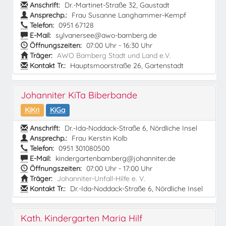
Anschrift:
Dr.-Martinet-Straße 32, Gaustadt
Ansprechp.:
Frau Susanne Langhammer-Kempf
Telefon:
0951 67128
E-Mail:
sylvanersee@awo-bamberg.de
Öffnungszeiten:
07:00 Uhr - 16:30 Uhr
Träger:
AWO Bamberg Stadt und Land e.V.
Kontakt Tr.:
Hauptsmoorstraße 26, Gartenstadt
Johanniter KiTa Biberbande
KiKri
KiGa
Anschrift:
Dr.-Ida-Noddack-Straße 6, Nördliche Insel
Ansprechp.:
Frau Kerstin Kolb
Telefon:
0951 301080500
E-Mail:
kindergartenbamberg@johanniter.de
Öffnungszeiten:
07:00 Uhr - 17:00 Uhr
Träger:
Johanniter-Unfall-Hilfe e. V.
Kontakt Tr.:
Dr.-Ida-Noddack-Straße 6, Nördliche Insel
Kath. Kindergarten Maria Hilf