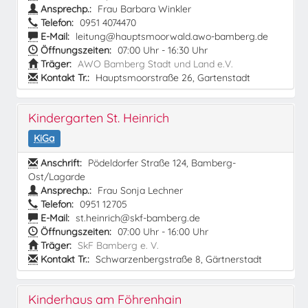
Ansprechp.:
Frau Barbara Winkler
Telefon:
0951 4074470
E-Mail:
leitung@hauptsmoorwald.awo-bamberg.de
Öffnungszeiten:
07:00 Uhr - 16:30 Uhr
Träger:
AWO Bamberg Stadt und Land e.V.
Kontakt Tr.:
Hauptsmoorstraße 26, Gartenstadt
Kindergarten St. Heinrich
KiGa
Anschrift:
Pödeldorfer Straße 124, Bamberg-
Ost/Lagarde
Ansprechp.:
Frau Sonja Lechner
Telefon:
0951 12705
E-Mail:
st.heinrich@skf-bamberg.de
Öffnungszeiten:
07:00 Uhr - 16:00 Uhr
Träger:
SkF Bamberg e. V.
Kontakt Tr.:
Schwarzenbergstraße 8, Gärtnerstadt
Kinderhaus am Föhrenhain