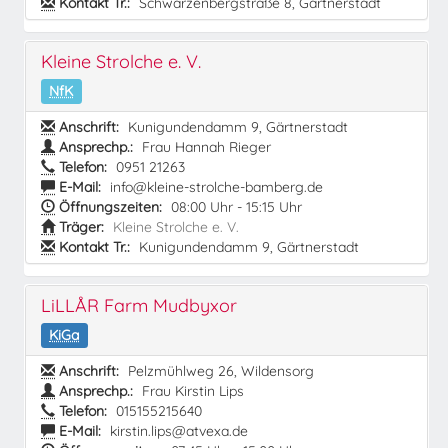
Kontakt Tr.:
Schwarzenbergstraße 8, Gärtnerstadt
Kleine Strolche e. V.
NfK
Anschrift:
Kunigundendamm 9, Gärtnerstadt
Ansprechp.:
Frau Hannah Rieger
Telefon:
0951 21263
E-Mail:
info@kleine-strolche-bamberg.de
Öffnungszeiten:
08:00 Uhr - 15:15 Uhr
Träger:
Kleine Strolche e. V.
Kontakt Tr.:
Kunigundendamm 9, Gärtnerstadt
LiLLÅR Farm Mudbyxor
KiGa
Anschrift:
Pelzmühlweg 26, Wildensorg
Ansprechp.:
Frau Kirstin Lips
Telefon:
015155215640
E-Mail:
kirstin.lips@atvexa.de