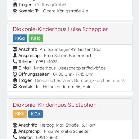
Träger:
Caritas gGmbH
Kontakt Tr.:
Obere Königstraße 4 a
Diakonie-Kinderhaus Luise Scheppler
KiGa
KiHo
Anschrift:
Am Spinnseyer 49, Gartenstadt
Ansprechp.:
Frau Sabine Bauernsachs
Telefon:
0951-41028
E-Mail:
kinderhaus-luisescheppler@dwbf.de
Öffnungszeiten:
07:00 Uhr - 17:15 Uhr
Träger:
Diakonisches Werk Bamberg-Forchheim e. V.
Kontakt Tr.:
Heinrichsdamm 46, Hain
Diakonie-Kinderhaus St. Stephan
KiKri
KiGa
Anschrift:
Herzog-Max-Straße 16, Hain
Ansprechp.:
Frau Veronika Schießer
Telefon:
0951 23650