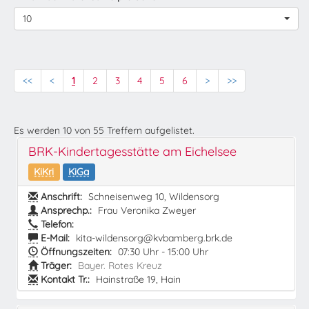
10
<<
<
1
2
3
4
5
6
>
>>
Es werden
10
von
55
Treffern aufgelistet.
BRK-Kindertagesstätte am Eichelsee
KiKri
KiGa
Anschrift:
Schneisenweg 10, Wildensorg
Ansprechp.:
Frau Veronika Zweyer
Telefon:
E-Mail:
kita-wildensorg@kvbamberg.brk.de
Öffnungszeiten:
07:30 Uhr - 15:00 Uhr
Träger:
Bayer. Rotes Kreuz
Kontakt Tr.:
Hainstraße 19, Hain