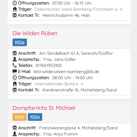
Öffnungszeiten:
07:00 Uhr - 16:15 Uhr
Träger:
Diakonisches Werk Bamberg-Forchheim e. V.
Kontakt Tr.:
Heinrichsdamm 46, Hain
Die Wilden Rüben
KiGa
Anschrift:
Am Sendelbach 61 A, Gereuth/Südflur
Ansprechp.:
Frau Jana Göller
Telefon:
017661953305
E-Mail:
kita-wilderueben-bamberg@ib.de
Öffnungszeiten:
08:00 Uhr - 14:00 Uhr
Träger:
Internationaler Bund e. V.
Kontakt Tr.:
Karolinenstraße 16, Michelsberg/Sand
Dompfarrkita St. Michael
KiKri
KiGa
Anschrift:
Franziskanergasse 4, Michelsberg/Sand
Ansprechp.:
Frau Anja Fromm