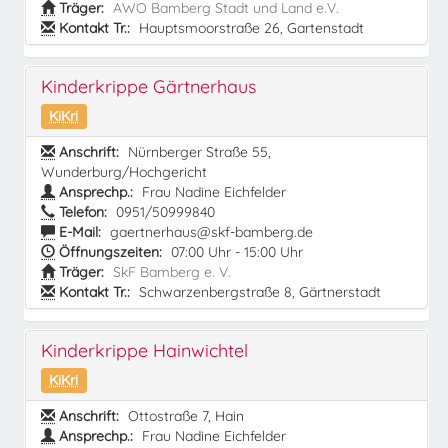
Träger:
AWO Bamberg Stadt und Land e.V.
Kontakt Tr.:
Hauptsmoorstraße 26, Gartenstadt
Kinderkrippe Gärtnerhaus
KiKri
Anschrift:
Nürnberger Straße 55,
Wunderburg/Hochgericht
Ansprechp.:
Frau Nadine Eichfelder
Telefon:
0951/50999840
E-Mail:
gaertnerhaus@skf-bamberg.de
Öffnungszeiten:
07:00 Uhr - 15:00 Uhr
Träger:
SkF Bamberg e. V.
Kontakt Tr.:
Schwarzenbergstraße 8, Gärtnerstadt
Kinderkrippe Hainwichtel
KiKri
Anschrift:
Ottostraße 7, Hain
Ansprechp.:
Frau Nadine Eichfelder