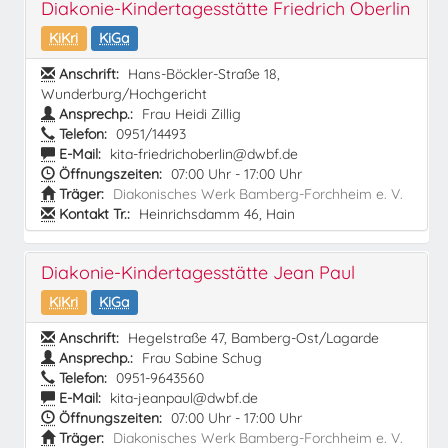
Diakonie-Kindertagesstätte Friedrich Oberlin
KiKri
KiGa
Anschrift:
Hans-Böckler-Straße 18,
Wunderburg/Hochgericht
Ansprechp.:
Frau Heidi Zillig
Telefon:
0951/14493
E-Mail:
kita-friedrichoberlin@dwbf.de
Öffnungszeiten:
07:00 Uhr - 17:00 Uhr
Träger:
Diakonisches Werk Bamberg-Forchheim e. V.
Kontakt Tr.:
Heinrichsdamm 46, Hain
Diakonie-Kindertagesstätte Jean Paul
KiKri
KiGa
Anschrift:
Hegelstraße 47, Bamberg-Ost/Lagarde
Ansprechp.:
Frau Sabine Schug
Telefon:
0951-9643560
E-Mail:
kita-jeanpaul@dwbf.de
Öffnungszeiten:
07:00 Uhr - 17:00 Uhr
Träger:
Diakonisches Werk Bamberg-Forchheim e. V.