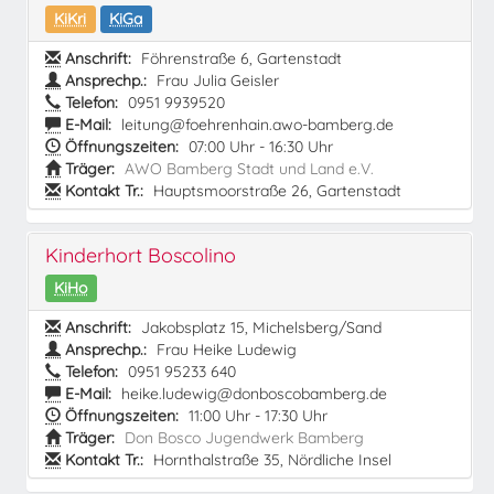
KiKri
KiGa
Anschrift:
Föhrenstraße 6, Gartenstadt
Ansprechp.:
Frau Julia Geisler
Telefon:
0951 9939520
E-Mail:
leitung@foehrenhain.awo-bamberg.de
Öffnungszeiten:
07:00 Uhr - 16:30 Uhr
Träger:
AWO Bamberg Stadt und Land e.V.
Kontakt Tr.:
Hauptsmoorstraße 26, Gartenstadt
Kinderhort Boscolino
KiHo
Anschrift:
Jakobsplatz 15, Michelsberg/Sand
Ansprechp.:
Frau Heike Ludewig
Telefon:
0951 95233 640
E-Mail:
heike.ludewig@donboscobamberg.de
Öffnungszeiten:
11:00 Uhr - 17:30 Uhr
Träger:
Don Bosco Jugendwerk Bamberg
Kontakt Tr.:
Hornthalstraße 35, Nördliche Insel