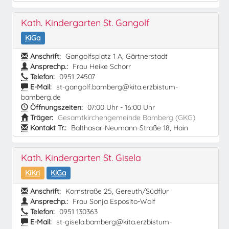
Kath. Kindergarten St. Gangolf
KiGa
Anschrift:
Gangolfsplatz 1 A, Gärtnerstadt
Ansprechp.:
Frau Heike Schorr
Telefon:
0951 24507
E-Mail:
st-gangolf.bamberg@kita.erzbistum-
bamberg.de
Öffnungszeiten:
07:00 Uhr - 16:00 Uhr
Träger:
Gesamtkirchengemeinde Bamberg (GKG)
Kontakt Tr.:
Balthasar-Neumann-Straße 18, Hain
Kath. Kindergarten St. Gisela
KiKri
KiGa
Anschrift:
Kornstraße 25, Gereuth/Südflur
Ansprechp.:
Frau Sonja Esposito-Wolf
Telefon:
0951 130363
E-Mail:
st-gisela.bamberg@kita.erzbistum-