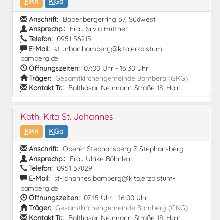
KiKri
KiGa
Anschrift:
Babenbergerring 67, Südwest
Ansprechp.:
Frau Silvia Hüttner
Telefon:
0951 56915
E-Mail:
st-urban.bamberg@kita.erzbistum-
bamberg.de
Öffnungszeiten:
07:00 Uhr - 16:30 Uhr
Träger:
Gesamtkirchengemeinde Bamberg (GKG)
Kontakt Tr.:
Balthasar-Neumann-Straße 18, Hain
Kath. Kita St. Johannes
KiKri
KiGa
Anschrift:
Oberer Stephansberg 7, Stephansberg
Ansprechp.:
Frau Ulrike Böhnlein
Telefon:
0951 57029
E-Mail:
st-johannes.bamberg@kita.erzbistum-
bamberg.de
Öffnungszeiten:
07:15 Uhr - 16:00 Uhr
Träger:
Gesamtkirchengemeinde Bamberg (GKG)
Kontakt Tr.:
Balthasar-Neumann-Straße 18, Hain