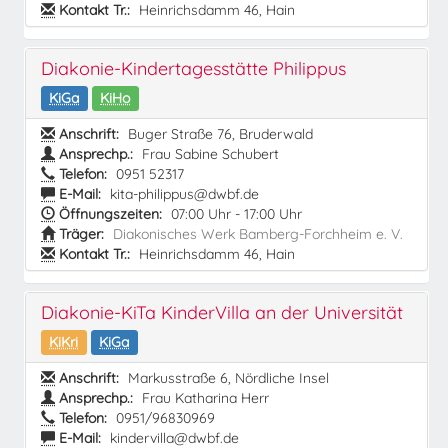
Kontakt Tr.:
Heinrichsdamm 46, Hain
Diakonie-Kindertagesstätte Philippus
KiGa
KiHo
Anschrift:
Buger Straße 76, Bruderwald
Ansprechp.:
Frau Sabine Schubert
Telefon:
0951 52317
E-Mail:
kita-philippus@dwbf.de
Öffnungszeiten:
07:00 Uhr - 17:00 Uhr
Träger:
Diakonisches Werk Bamberg-Forchheim e. V.
Kontakt Tr.:
Heinrichsdamm 46, Hain
Diakonie-KiTa KinderVilla an der Universität
KiKri
KiGa
Anschrift:
Markusstraße 6, Nördliche Insel
Ansprechp.:
Frau Katharina Herr
Telefon:
0951/96830969
E-Mail:
kindervilla@dwbf.de