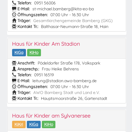
Telefon:
0951 56006
E-Mail:
st-michael.bamberg@kita-eo-ba
Öffnungszeiten:
07:00 Uhr - 16:30 Uhr
Träger:
Gesamtkirchengemeinde Bamberg (GKG)
Kontakt Tr.:
Balthasar-Neumann-Straße 18, Hain
Haus für Kinder Am Stadion
KiGa
KiHo
Anschrift:
Pödeldorfer Straße 178, Volkspark
Ansprechp.:
Frau Heike Behrens
Telefon:
0951 16519
E-Mail:
leitung@stadion.awo-bamberg.de
Öffnungszeiten:
07:00 Uhr - 16:30 Uhr
Träger:
AWO Bamberg Stadt und Land e.V.
Kontakt Tr.:
Hauptsmoorstraße 26, Gartenstadt
Haus für Kinder am Sylvanersee
KiKri
KiGa
KiHo