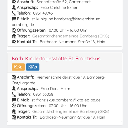
Anschrift:
Seehofstraße 52, Gartenstadt
Ansprechp.:
Frau Christine Exner
Telefon:
0951 48745
E-Mail:
st-kunigund.bamberg@kita.erzbistum-
bamberg.de
Öffnungszeiten:
07:00 Uhr - 16:00 Uhr
Träger:
Gesamtkirchengemeinde Bamberg (GKG)
Kontakt Tr.:
Balthasar-Neumann-Straße 18, Hain
Kath. Kindertagesstätte St. Franziskus
KiKri
KiGa
Anschrift:
Riemenschneiderstraße 18, Bamberg-
Ost/Lagarde
Ansprechp.:
Frau Doris Heim
Telefon:
0951 33058
E-Mail:
st-franziskus.bamberg@kita-eo-ba.de
Öffnungszeiten:
07:00 Uhr - 16:00 Uhr
Träger:
Gesamtkirchengemeinde Bamberg (GKG)
Kontakt Tr.:
Balthasar-Neumann-Straße 18, Hain