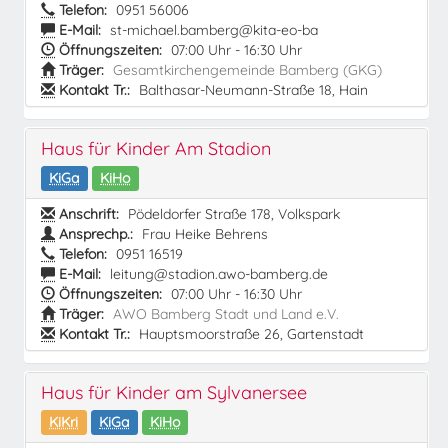
Telefon:
0951 56006
E-Mail:
st-michael.bamberg@kita-eo-ba
Öffnungszeiten:
07:00 Uhr - 16:30 Uhr
Träger:
Gesamtkirchengemeinde Bamberg (GKG)
Kontakt Tr.:
Balthasar-Neumann-Straße 18, Hain
Haus für Kinder Am Stadion
KiGa
KiHo
Anschrift:
Pödeldorfer Straße 178, Volkspark
Ansprechp.:
Frau Heike Behrens
Telefon:
0951 16519
E-Mail:
leitung@stadion.awo-bamberg.de
Öffnungszeiten:
07:00 Uhr - 16:30 Uhr
Träger:
AWO Bamberg Stadt und Land e.V.
Kontakt Tr.:
Hauptsmoorstraße 26, Gartenstadt
Haus für Kinder am Sylvanersee
KiKri
KiGa
KiHo