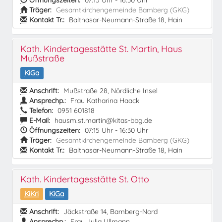
Öffnungszeiten:
07:15 Uhr - 16:30 Uhr
Träger:
Gesamtkirchengemeinde Bamberg (GKG)
Kontakt Tr.:
Balthasar-Neumann-Straße 18, Hain
Kath. Kindertagesstätte St. Martin, Haus
Mußstraße
KiGa
Anschrift:
Mußstraße 28, Nördliche Insel
Ansprechp.:
Frau Katharina Haack
Telefon:
0951 601818
E-Mail:
hausm.st.martin@kitas-bbg.de
Öffnungszeiten:
07:15 Uhr - 16:30 Uhr
Träger:
Gesamtkirchengemeinde Bamberg (GKG)
Kontakt Tr.:
Balthasar-Neumann-Straße 18, Hain
Kath. Kindertagesstätte St. Otto
KiKri
KiGa
Anschrift:
Jäckstraße 14, Bamberg-Nord
Ansprechp.:
Frau Julia Ullmann