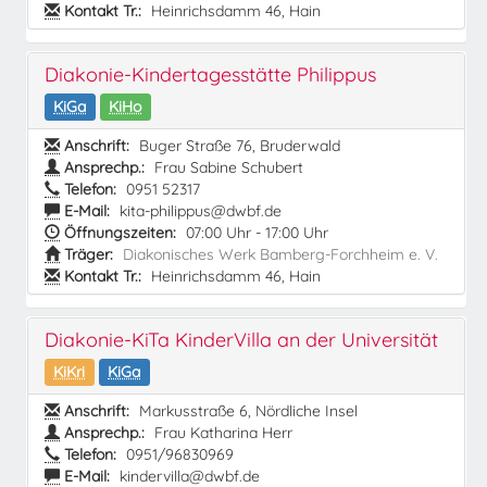
Kontakt Tr.:
Heinrichsdamm 46, Hain
Diakonie-Kindertagesstätte Philippus
KiGa
KiHo
Anschrift:
Buger Straße 76, Bruderwald
Ansprechp.:
Frau Sabine Schubert
Telefon:
0951 52317
E-Mail:
kita-philippus@dwbf.de
Öffnungszeiten:
07:00 Uhr - 17:00 Uhr
Träger:
Diakonisches Werk Bamberg-Forchheim e. V.
Kontakt Tr.:
Heinrichsdamm 46, Hain
Diakonie-KiTa KinderVilla an der Universität
KiKri
KiGa
Anschrift:
Markusstraße 6, Nördliche Insel
Ansprechp.:
Frau Katharina Herr
Telefon:
0951/96830969
E-Mail:
kindervilla@dwbf.de