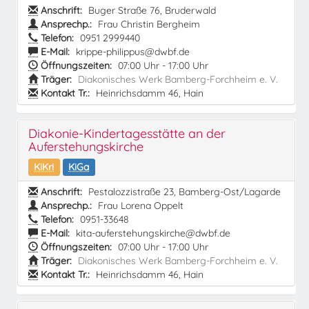
Anschrift:
Buger Straße 76, Bruderwald
Ansprechp.:
Frau Christin Bergheim
Telefon:
0951 2999440
E-Mail:
krippe-philippus@dwbf.de
Öffnungszeiten:
07:00 Uhr - 17:00 Uhr
Träger:
Diakonisches Werk Bamberg-Forchheim e. V.
Kontakt Tr.:
Heinrichsdamm 46, Hain
Diakonie-Kindertagesstätte an der
Auferstehungskirche
KiKri
KiGa
Anschrift:
Pestalozzistraße 23, Bamberg-Ost/Lagarde
Ansprechp.:
Frau Lorena Oppelt
Telefon:
0951-33648
E-Mail:
kita-auferstehungskirche@dwbf.de
Öffnungszeiten:
07:00 Uhr - 17:00 Uhr
Träger:
Diakonisches Werk Bamberg-Forchheim e. V.
Kontakt Tr.:
Heinrichsdamm 46, Hain