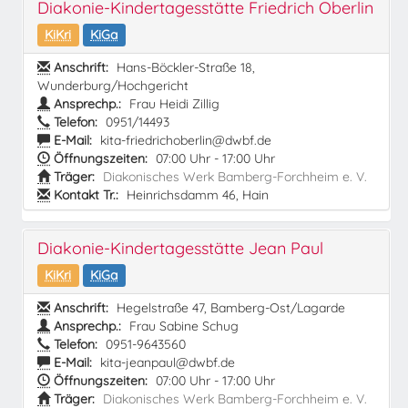
Diakonie-Kindertagesstätte Friedrich Oberlin
KiKri
KiGa
Anschrift:
Hans-Böckler-Straße 18,
Wunderburg/Hochgericht
Ansprechp.:
Frau Heidi Zillig
Telefon:
0951/14493
E-Mail:
kita-friedrichoberlin@dwbf.de
Öffnungszeiten:
07:00 Uhr - 17:00 Uhr
Träger:
Diakonisches Werk Bamberg-Forchheim e. V.
Kontakt Tr.:
Heinrichsdamm 46, Hain
Diakonie-Kindertagesstätte Jean Paul
KiKri
KiGa
Anschrift:
Hegelstraße 47, Bamberg-Ost/Lagarde
Ansprechp.:
Frau Sabine Schug
Telefon:
0951-9643560
E-Mail:
kita-jeanpaul@dwbf.de
Öffnungszeiten:
07:00 Uhr - 17:00 Uhr
Träger:
Diakonisches Werk Bamberg-Forchheim e. V.