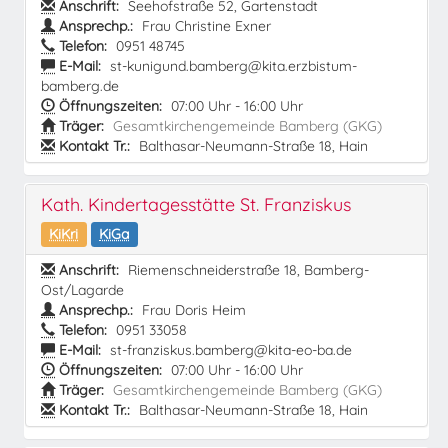
Anschrift:
Seehofstraße 52, Gartenstadt
Ansprechp.:
Frau Christine Exner
Telefon:
0951 48745
E-Mail:
st-kunigund.bamberg@kita.erzbistum-
bamberg.de
Öffnungszeiten:
07:00 Uhr - 16:00 Uhr
Träger:
Gesamtkirchengemeinde Bamberg (GKG)
Kontakt Tr.:
Balthasar-Neumann-Straße 18, Hain
Kath. Kindertagesstätte St. Franziskus
KiKri
KiGa
Anschrift:
Riemenschneiderstraße 18, Bamberg-
Ost/Lagarde
Ansprechp.:
Frau Doris Heim
Telefon:
0951 33058
E-Mail:
st-franziskus.bamberg@kita-eo-ba.de
Öffnungszeiten:
07:00 Uhr - 16:00 Uhr
Träger:
Gesamtkirchengemeinde Bamberg (GKG)
Kontakt Tr.:
Balthasar-Neumann-Straße 18, Hain