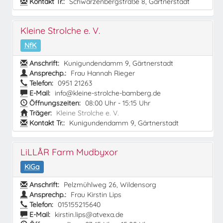
Kontakt Tr.:
Schwarzenbergstraße 8, Gärtnerstadt
Kleine Strolche e. V.
NfK
Anschrift:
Kunigundendamm 9, Gärtnerstadt
Ansprechp.:
Frau Hannah Rieger
Telefon:
0951 21263
E-Mail:
info@kleine-strolche-bamberg.de
Öffnungszeiten:
08:00 Uhr - 15:15 Uhr
Träger:
Kleine Strolche e. V.
Kontakt Tr.:
Kunigundendamm 9, Gärtnerstadt
LiLLÅR Farm Mudbyxor
KiGa
Anschrift:
Pelzmühlweg 26, Wildensorg
Ansprechp.:
Frau Kirstin Lips
Telefon:
015155215640
E-Mail:
kirstin.lips@atvexa.de