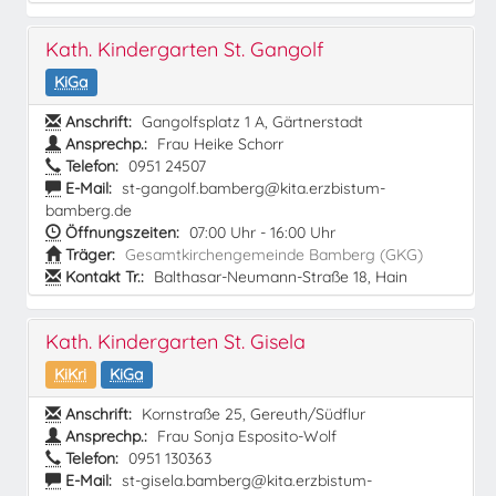
Kath. Kindergarten St. Gangolf
KiGa
Anschrift:
Gangolfsplatz 1 A, Gärtnerstadt
Ansprechp.:
Frau Heike Schorr
Telefon:
0951 24507
E-Mail:
st-gangolf.bamberg@kita.erzbistum-
bamberg.de
Öffnungszeiten:
07:00 Uhr - 16:00 Uhr
Träger:
Gesamtkirchengemeinde Bamberg (GKG)
Kontakt Tr.:
Balthasar-Neumann-Straße 18, Hain
Kath. Kindergarten St. Gisela
KiKri
KiGa
Anschrift:
Kornstraße 25, Gereuth/Südflur
Ansprechp.:
Frau Sonja Esposito-Wolf
Telefon:
0951 130363
E-Mail:
st-gisela.bamberg@kita.erzbistum-