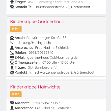
Träger:
AWO Bamberg Stadt und Land e.V.
Kontakt Tr.:
Hauptsmoorstraße 26, Gartenstadt
Kinderkrippe Gärtnerhaus
KiKri
Anschrift:
Nürnberger Straße 55,
Wunderburg/Hochgericht
Ansprechp.:
Frau Nadine Eichfelder
Telefon:
0951/50999840
E-Mail:
gaertnerhaus@skf-bamberg.de
Öffnungszeiten:
07:00 Uhr - 15:00 Uhr
Träger:
SkF Bamberg e. V.
Kontakt Tr.:
Schwarzenbergstraße 8, Gärtnerstadt
Kinderkrippe Hainwichtel
KiKri
Anschrift:
Ottostraße 7, Hain
Ansprechp.:
Frau Nadine Eichfelder