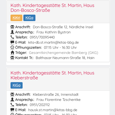
Kath. Kindertagesstätte St. Martin, Haus
Don-Bosco-Straße
KiKri
KiGa
Anschrift:
Don-Bosco-Straße 12, Nördliche Insel
Ansprechp.:
Frau Kathrin Bystron
Telefon:
0951/70095440
E-Mail:
kita-db.st.martin@kitas-bbg.de
Öffnungszeiten:
07:15 Uhr - 16:30 Uhr
Träger:
Gesamtkirchengemeinde Bamberg (GKG)
Kontakt Tr.:
Balthasar-Neumann-Straße 18, Hain
Kath. Kindertagesstätte St. Martin, Haus
Kleberstraße
KiGa
Anschrift:
Kleberstraße 26, Innenstadt
Ansprechp.:
Frau Florentine Tzschentke
Telefon:
0951/202112
E-Mail:
hausk.st.martin@kitas-bbg.de