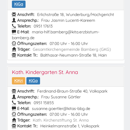
KiGa
Anschrift:
Erlichstraße 18, Wunderburg/Hochgericht
Ansprechp.:
Frau Jasmin Lucenti-Kareem
Telefon:
0951 17613
E-Mail:
maria-hilf.bamberg@kita.erzbistum-
bamberg.de
Öffnungszeiten:
07:00 Uhr - 16:00 Uhr
Träger:
Gesamtkirchengemeinde Bamberg (GKG)
Kontakt Tr.:
Balthasar-Neumann-Straße 18, Hain
Kath. Kindergarten St. Anna
KiKri
KiGa
Anschrift:
Ferdinand-Braun-Straße 40, Volkspark
Ansprechp.:
Frau Susanne Görtler
Telefon:
0951 15855
E-Mail:
susanne.goertler@kitas-bbg.de
Öffnungszeiten:
07:00 Uhr - 16:00 Uhr
Träger:
Kath. Kirchenstiftung St. Anna
Kontakt Tr.:
Heinkelmannstraße 1, Volkspark