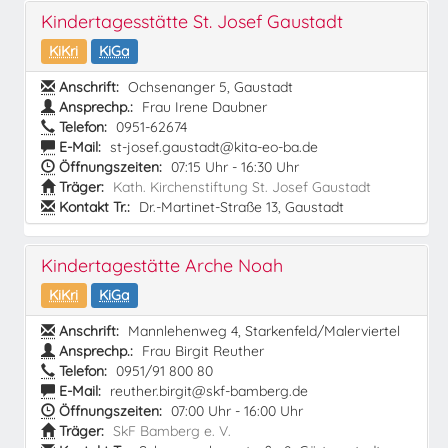
Kindertagesstätte St. Josef Gaustadt
KiKri
KiGa
Anschrift:
Ochsenanger 5, Gaustadt
Ansprechp.:
Frau Irene Daubner
Telefon:
0951-62674
E-Mail:
st-josef.gaustadt@kita-eo-ba.de
Öffnungszeiten:
07:15 Uhr - 16:30 Uhr
Träger:
Kath. Kirchenstiftung St. Josef Gaustadt
Kontakt Tr.:
Dr.-Martinet-Straße 13, Gaustadt
Kindertagestätte Arche Noah
KiKri
KiGa
Anschrift:
Mannlehenweg 4, Starkenfeld/Malerviertel
Ansprechp.:
Frau Birgit Reuther
Telefon:
0951/91 800 80
E-Mail:
reuther.birgit@skf-bamberg.de
Öffnungszeiten:
07:00 Uhr - 16:00 Uhr
Träger:
SkF Bamberg e. V.