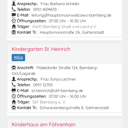
Ansprechp.:
Frau Barbara Winkler
Telefon:
0951 4074470
E-Mail:
leitung@hauptsmoorwald.awo-bamberg.de
Öffnungszeiten:
07:00 Uhr - 16:30 Uhr
Träger:
AWO Bamberg Stadt und Land e.V.
Kontakt Tr.:
Hauptsmoorstraße 26, Gartenstadt
Kindergarten St. Heinrich
KiGa
Anschrift:
Pödeldorfer Straße 124, Bamberg-
Ost/Lagarde
Ansprechp.:
Frau Sonja Lechner
Telefon:
0951 12705
E-Mail:
st.heinrich@skf-bamberg.de
Öffnungszeiten:
07:00 Uhr - 16:00 Uhr
Träger:
SkF Bamberg e. V.
Kontakt Tr.:
Schwarzenbergstraße 8, Gärtnerstadt
Kinderhaus am Föhrenhain