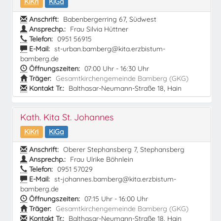
KiKri
KiGa
Anschrift:
Babenbergerring 67, Südwest
Ansprechp.:
Frau Silvia Hüttner
Telefon:
0951 56915
E-Mail:
st-urban.bamberg@kita.erzbistum-
bamberg.de
Öffnungszeiten:
07:00 Uhr - 16:30 Uhr
Träger:
Gesamtkirchengemeinde Bamberg (GKG)
Kontakt Tr.:
Balthasar-Neumann-Straße 18, Hain
Kath. Kita St. Johannes
KiKri
KiGa
Anschrift:
Oberer Stephansberg 7, Stephansberg
Ansprechp.:
Frau Ulrike Böhnlein
Telefon:
0951 57029
E-Mail:
st-johannes.bamberg@kita.erzbistum-
bamberg.de
Öffnungszeiten:
07:15 Uhr - 16:00 Uhr
Träger:
Gesamtkirchengemeinde Bamberg (GKG)
Kontakt Tr.:
Balthasar-Neumann-Straße 18, Hain