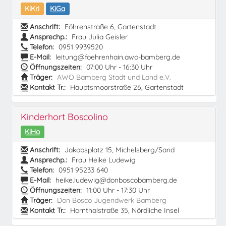
KiKri
KiGa
Anschrift:
Föhrenstraße 6, Gartenstadt
Ansprechp.:
Frau Julia Geisler
Telefon:
0951 9939520
E-Mail:
leitung@foehrenhain.awo-bamberg.de
Öffnungszeiten:
07:00 Uhr - 16:30 Uhr
Träger:
AWO Bamberg Stadt und Land e.V.
Kontakt Tr.:
Hauptsmoorstraße 26, Gartenstadt
Kinderhort Boscolino
KiHo
Anschrift:
Jakobsplatz 15, Michelsberg/Sand
Ansprechp.:
Frau Heike Ludewig
Telefon:
0951 95233 640
E-Mail:
heike.ludewig@donboscobamberg.de
Öffnungszeiten:
11:00 Uhr - 17:30 Uhr
Träger:
Don Bosco Jugendwerk Bamberg
Kontakt Tr.:
Hornthalstraße 35, Nördliche Insel