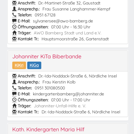
Anschrift:
Dr.-Martinet-Straße 32, Gaustadt
Ansprechp.:
Frau Susanne Langhammer-Kempf
Telefon:
0951 67128
E-Mail:
sylvanersee@awo-bamberg.de
Öffnungszeiten:
07:00 Uhr - 16:30 Uhr
Träger:
AWO Bamberg Stadt und Land e.V.
Kontakt Tr.:
Hauptsmoorstraße 26, Gartenstadt
Johanniter KiTa Biberbande
KiKri
KiGa
Anschrift:
Dr.-Ida-Noddack-Straße 6, Nördliche Insel
Ansprechp.:
Frau Kerstin Kolb
Telefon:
0951 301080500
E-Mail:
kindergartenbamberg@johanniter.de
Öffnungszeiten:
07:00 Uhr - 17:00 Uhr
Träger:
Johanniter-Unfall-Hilfe e. V.
Kontakt Tr.:
Dr.-Ida-Noddack-Straße 6, Nördliche Insel
Kath. Kindergarten Maria Hilf