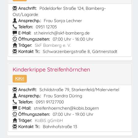
Anschrift:
Pödeldorfer Straße 124, Bamberg-
Ost/Lagarde
Ansprechp.:
Frau Sonja Lechner
Telefon:
0951 12705
E-Mail:
st.heinrich@skf-bamberg.de
Öffnungszeiten:
07:00 Uhr - 16:00 Uhr
Träger:
SkF Bamberg e. V.
Kontakt Tr.:
Schwarzenbergstraße 8, Gärtnerstadt
Kinderkrippe Streifenhörnchen
KiKri
Anschrift:
Schildstraße 79, Starkenfeld/Malerviertel
Ansprechp.:
Frau Sandra Düring
Telefon:
0951 91727700
E-Mail:
streifenhoernchen@kobis.bayern
Öffnungszeiten:
07:00 Uhr - 19:00 Uhr
Träger:
KoBiS gGmbH
Kontakt Tr.:
Bahnhofstraße 13