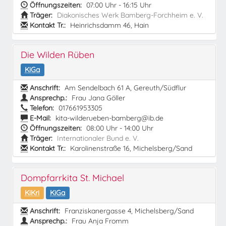
Öffnungszeiten:
07:00 Uhr - 16:15 Uhr
Träger:
Diakonisches Werk Bamberg-Forchheim e. V.
Kontakt Tr.:
Heinrichsdamm 46, Hain
Die Wilden Rüben
KiGa
Anschrift:
Am Sendelbach 61 A, Gereuth/Südflur
Ansprechp.:
Frau Jana Göller
Telefon:
017661953305
E-Mail:
kita-wilderueben-bamberg@ib.de
Öffnungszeiten:
08:00 Uhr - 14:00 Uhr
Träger:
Internationaler Bund e. V.
Kontakt Tr.:
Karolinenstraße 16, Michelsberg/Sand
Dompfarrkita St. Michael
KiKri
KiGa
Anschrift:
Franziskanergasse 4, Michelsberg/Sand
Ansprechp.:
Frau Anja Fromm