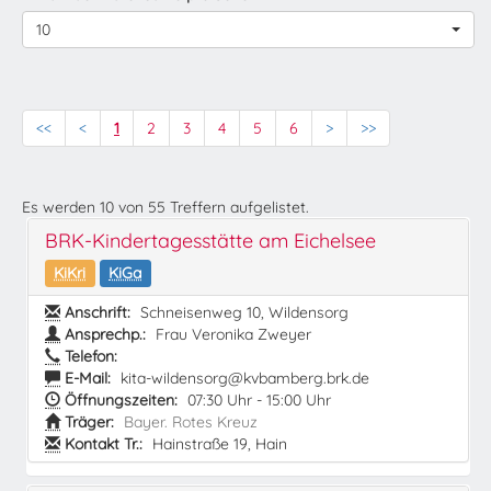
10
<<
<
1
2
3
4
5
6
>
>>
Es werden
10
von
55
Treffern aufgelistet.
BRK-Kindertagesstätte am Eichelsee
KiKri
KiGa
Anschrift:
Schneisenweg 10, Wildensorg
Ansprechp.:
Frau Veronika Zweyer
Telefon:
E-Mail:
kita-wildensorg@kvbamberg.brk.de
Öffnungszeiten:
07:30 Uhr - 15:00 Uhr
Träger:
Bayer. Rotes Kreuz
Kontakt Tr.:
Hainstraße 19, Hain