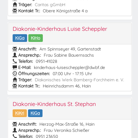
Träger:
Caritas gGmbH
Kontakt Tr.:
Obere Königstraße 4 a
Diakonie-Kinderhaus Luise Scheppler
KiGa
KiHo
Anschrift:
Am Spinnseyer 49, Gartenstadt
Ansprechp.:
Frau Sabine Bauernsachs
Telefon:
0951-41028
E-Mail:
kinderhaus-luisescheppler@dwbf.de
Öffnungszeiten:
07:00 Uhr - 17:15 Uhr
Träger:
Diakonisches Werk Bamberg-Forchheim e. V.
Kontakt Tr.:
Heinrichsdamm 46, Hain
Diakonie-Kinderhaus St. Stephan
KiKri
KiGa
Anschrift:
Herzog-Max-Straße 16, Hain
Ansprechp.:
Frau Veronika Schießer
Telefon:
0951 23650