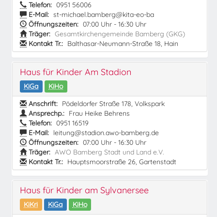
Telefon:
0951 56006
E-Mail:
st-michael.bamberg@kita-eo-ba
Öffnungszeiten:
07:00 Uhr - 16:30 Uhr
Träger:
Gesamtkirchengemeinde Bamberg (GKG)
Kontakt Tr.:
Balthasar-Neumann-Straße 18, Hain
Haus für Kinder Am Stadion
KiGa
KiHo
Anschrift:
Pödeldorfer Straße 178, Volkspark
Ansprechp.:
Frau Heike Behrens
Telefon:
0951 16519
E-Mail:
leitung@stadion.awo-bamberg.de
Öffnungszeiten:
07:00 Uhr - 16:30 Uhr
Träger:
AWO Bamberg Stadt und Land e.V.
Kontakt Tr.:
Hauptsmoorstraße 26, Gartenstadt
Haus für Kinder am Sylvanersee
KiKri
KiGa
KiHo