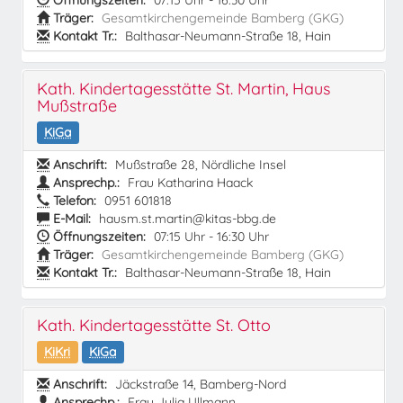
Öffnungszeiten:
07:15 Uhr - 16:30 Uhr
Träger:
Gesamtkirchengemeinde Bamberg (GKG)
Kontakt Tr.:
Balthasar-Neumann-Straße 18, Hain
Kath. Kindertagesstätte St. Martin, Haus
Mußstraße
KiGa
Anschrift:
Mußstraße 28, Nördliche Insel
Ansprechp.:
Frau Katharina Haack
Telefon:
0951 601818
E-Mail:
hausm.st.martin@kitas-bbg.de
Öffnungszeiten:
07:15 Uhr - 16:30 Uhr
Träger:
Gesamtkirchengemeinde Bamberg (GKG)
Kontakt Tr.:
Balthasar-Neumann-Straße 18, Hain
Kath. Kindertagesstätte St. Otto
KiKri
KiGa
Anschrift:
Jäckstraße 14, Bamberg-Nord
Ansprechp.:
Frau Julia Ullmann