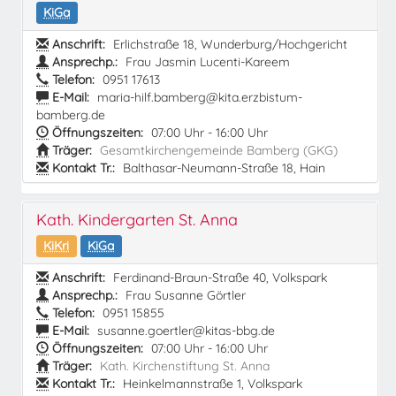
KiGa
Anschrift:
Erlichstraße 18, Wunderburg/Hochgericht
Ansprechp.:
Frau Jasmin Lucenti-Kareem
Telefon:
0951 17613
E-Mail:
maria-hilf.bamberg@kita.erzbistum-
bamberg.de
Öffnungszeiten:
07:00 Uhr - 16:00 Uhr
Träger:
Gesamtkirchengemeinde Bamberg (GKG)
Kontakt Tr.:
Balthasar-Neumann-Straße 18, Hain
Kath. Kindergarten St. Anna
KiKri
KiGa
Anschrift:
Ferdinand-Braun-Straße 40, Volkspark
Ansprechp.:
Frau Susanne Görtler
Telefon:
0951 15855
E-Mail:
susanne.goertler@kitas-bbg.de
Öffnungszeiten:
07:00 Uhr - 16:00 Uhr
Träger:
Kath. Kirchenstiftung St. Anna
Kontakt Tr.:
Heinkelmannstraße 1, Volkspark