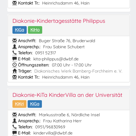
Kontakt Tr.:
Heinrichsdamm 46, Hain
Diakonie-Kindertagesstätte Philippus
KiGa
KiHo
Anschrift:
Buger Straße 76, Bruderwald
Ansprechp.:
Frau Sabine Schubert
Telefon:
0951 52317
E-Mail:
kita-philippus@dwbf.de
Öffnungszeiten:
07:00 Uhr - 17:00 Uhr
Träger:
Diakonisches Werk Bamberg-Forchheim e. V.
Kontakt Tr.:
Heinrichsdamm 46, Hain
Diakonie-KiTa KinderVilla an der Universität
KiKri
KiGa
Anschrift:
Markusstraße 6, Nördliche Insel
Ansprechp.:
Frau Katharina Herr
Telefon:
0951/96830969
E-Mail:
kindervilla@dwbf.de