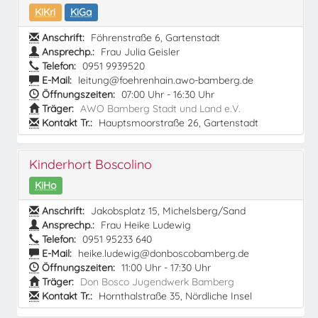
KiKri
KiGa
Anschrift:
Föhrenstraße 6, Gartenstadt
Ansprechp.:
Frau Julia Geisler
Telefon:
0951 9939520
E-Mail:
leitung@foehrenhain.awo-bamberg.de
Öffnungszeiten:
07:00 Uhr - 16:30 Uhr
Träger:
AWO Bamberg Stadt und Land e.V.
Kontakt Tr.:
Hauptsmoorstraße 26, Gartenstadt
Kinderhort Boscolino
KiHo
Anschrift:
Jakobsplatz 15, Michelsberg/Sand
Ansprechp.:
Frau Heike Ludewig
Telefon:
0951 95233 640
E-Mail:
heike.ludewig@donboscobamberg.de
Öffnungszeiten:
11:00 Uhr - 17:30 Uhr
Träger:
Don Bosco Jugendwerk Bamberg
Kontakt Tr.:
Hornthalstraße 35, Nördliche Insel