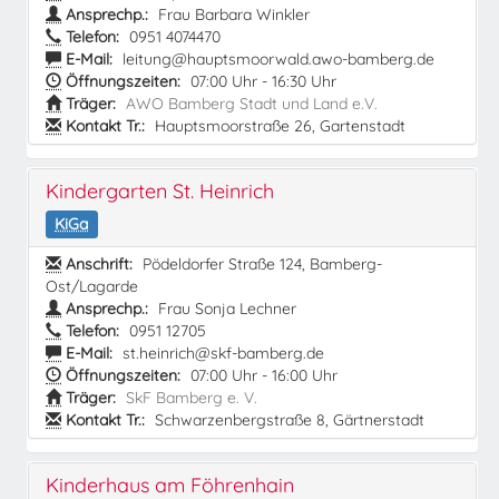
Ansprechp.:
Frau Barbara Winkler
Telefon:
0951 4074470
E-Mail:
leitung@hauptsmoorwald.awo-bamberg.de
Öffnungszeiten:
07:00 Uhr - 16:30 Uhr
Träger:
AWO Bamberg Stadt und Land e.V.
Kontakt Tr.:
Hauptsmoorstraße 26, Gartenstadt
Kindergarten St. Heinrich
KiGa
Anschrift:
Pödeldorfer Straße 124, Bamberg-
Ost/Lagarde
Ansprechp.:
Frau Sonja Lechner
Telefon:
0951 12705
E-Mail:
st.heinrich@skf-bamberg.de
Öffnungszeiten:
07:00 Uhr - 16:00 Uhr
Träger:
SkF Bamberg e. V.
Kontakt Tr.:
Schwarzenbergstraße 8, Gärtnerstadt
Kinderhaus am Föhrenhain