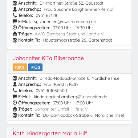
Anschrift:
Dr.-Martinet-Straße 32, Gaustadt
Ansprechp.:
Frau Susanne Langhammer-Kempf
Telefon:
0951 67128
E-Mail:
sylvanersee@awo-bamberg.de
Öffnungszeiten:
07:00 Uhr - 16:30 Uhr
Träger:
AWO Bamberg Stadt und Land e.V.
Kontakt Tr.:
Hauptsmoorstraße 26, Gartenstadt
Johanniter KiTa Biberbande
KiKri
KiGa
Anschrift:
Dr.-Ida-Noddack-Straße 6, Nördliche Insel
Ansprechp.:
Frau Kerstin Kolb
Telefon:
0951 301080500
E-Mail:
kindergartenbamberg@johanniter.de
Öffnungszeiten:
07:00 Uhr - 17:00 Uhr
Träger:
Johanniter-Unfall-Hilfe e. V.
Kontakt Tr.:
Dr.-Ida-Noddack-Straße 6, Nördliche Insel
Kath. Kindergarten Maria Hilf