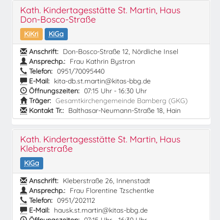
Kath. Kindertagesstätte St. Martin, Haus
Don-Bosco-Straße
KiKri
KiGa
Anschrift:
Don-Bosco-Straße 12, Nördliche Insel
Ansprechp.:
Frau Kathrin Bystron
Telefon:
0951/70095440
E-Mail:
kita-db.st.martin@kitas-bbg.de
Öffnungszeiten:
07:15 Uhr - 16:30 Uhr
Träger:
Gesamtkirchengemeinde Bamberg (GKG)
Kontakt Tr.:
Balthasar-Neumann-Straße 18, Hain
Kath. Kindertagesstätte St. Martin, Haus
Kleberstraße
KiGa
Anschrift:
Kleberstraße 26, Innenstadt
Ansprechp.:
Frau Florentine Tzschentke
Telefon:
0951/202112
E-Mail:
hausk.st.martin@kitas-bbg.de