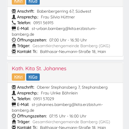
KiKri
KiGa
Anschrift:
Babenbergerring 67, Südwest
Ansprechp.:
Frau Silvia Hüttner
Telefon:
0951 56915
E-Mail:
st-urban.bamberg@kita.erzbistum-
bamberg.de
Öffnungszeiten:
07:00 Uhr - 16:30 Uhr
Träger:
Gesamtkirchengemeinde Bamberg (GKG)
Kontakt Tr.:
Balthasar-Neumann-Straße 18, Hain
Kath. Kita St. Johannes
KiKri
KiGa
Anschrift:
Oberer Stephansberg 7, Stephansberg
Ansprechp.:
Frau Ulrike Böhnlein
Telefon:
0951 57029
E-Mail:
st-johannes.bamberg@kita.erzbistum-
bamberg.de
Öffnungszeiten:
07:15 Uhr - 16:00 Uhr
Träger:
Gesamtkirchengemeinde Bamberg (GKG)
Kontakt Tr.:
Balthasar-Neumann-Straße 18, Hain