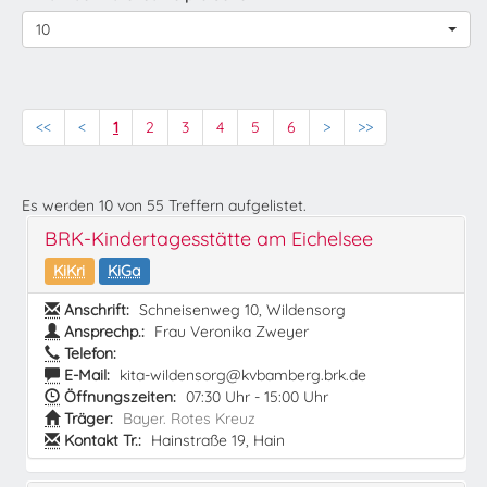
10
<<
<
1
2
3
4
5
6
>
>>
Es werden
10
von
55
Treffern aufgelistet.
BRK-Kindertagesstätte am Eichelsee
KiKri
KiGa
Anschrift:
Schneisenweg 10, Wildensorg
Ansprechp.:
Frau Veronika Zweyer
Telefon:
E-Mail:
kita-wildensorg@kvbamberg.brk.de
Öffnungszeiten:
07:30 Uhr - 15:00 Uhr
Träger:
Bayer. Rotes Kreuz
Kontakt Tr.:
Hainstraße 19, Hain