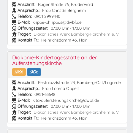
Anschrift:
Buger Straße 76, Bruderwald
Ansprechp.:
Frau Christin Bergheim
Telefon:
0951 2999440
E-Mail:
krippe-philippus@dwbf.de
Öffnungszeiten:
07:00 Uhr - 17:00 Uhr
Träger:
Diakonisches Werk Bamberg-Forchheim e. V.
Kontakt Tr.:
Heinrichsdamm 46, Hain
Diakonie-Kindertagesstätte an der
Auferstehungskirche
KiKri
KiGa
Anschrift:
Pestalozzistraße 23, Bamberg-Ost/Lagarde
Ansprechp.:
Frau Lorena Oppelt
Telefon:
0951-33648
E-Mail:
kita-auferstehungskirche@dwbf.de
Öffnungszeiten:
07:00 Uhr - 17:00 Uhr
Träger:
Diakonisches Werk Bamberg-Forchheim e. V.
Kontakt Tr.:
Heinrichsdamm 46, Hain