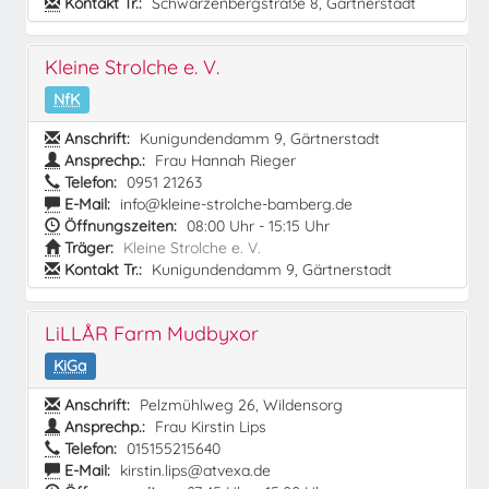
Kontakt Tr.:
Schwarzenbergstraße 8, Gärtnerstadt
Kleine Strolche e. V.
NfK
Anschrift:
Kunigundendamm 9, Gärtnerstadt
Ansprechp.:
Frau Hannah Rieger
Telefon:
0951 21263
E-Mail:
info@kleine-strolche-bamberg.de
Öffnungszeiten:
08:00 Uhr - 15:15 Uhr
Träger:
Kleine Strolche e. V.
Kontakt Tr.:
Kunigundendamm 9, Gärtnerstadt
LiLLÅR Farm Mudbyxor
KiGa
Anschrift:
Pelzmühlweg 26, Wildensorg
Ansprechp.:
Frau Kirstin Lips
Telefon:
015155215640
E-Mail:
kirstin.lips@atvexa.de