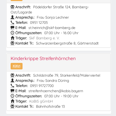
Anschrift:
Pödeldorfer Straße 124, Bamberg-
Ost/Lagarde
Ansprechp.:
Frau Sonja Lechner
Telefon:
0951 12705
E-Mail:
st.heinrich@skf-bamberg.de
Öffnungszeiten:
07:00 Uhr - 16:00 Uhr
Träger:
SkF Bamberg e. V.
Kontakt Tr.:
Schwarzenbergstraße 8, Gärtnerstadt
Kinderkrippe Streifenhörnchen
KiKri
Anschrift:
Schildstraße 79, Starkenfeld/Malerviertel
Ansprechp.:
Frau Sandra Düring
Telefon:
0951 91727700
E-Mail:
streifenhoernchen@kobis.bayern
Öffnungszeiten:
07:00 Uhr - 19:00 Uhr
Träger:
KoBiS gGmbH
Kontakt Tr.:
Bahnhofstraße 13