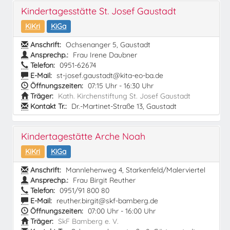
Kindertagesstätte St. Josef Gaustadt
KiKri
KiGa
Anschrift:
Ochsenanger 5, Gaustadt
Ansprechp.:
Frau Irene Daubner
Telefon:
0951-62674
E-Mail:
st-josef.gaustadt@kita-eo-ba.de
Öffnungszeiten:
07:15 Uhr - 16:30 Uhr
Träger:
Kath. Kirchenstiftung St. Josef Gaustadt
Kontakt Tr.:
Dr.-Martinet-Straße 13, Gaustadt
Kindertagestätte Arche Noah
KiKri
KiGa
Anschrift:
Mannlehenweg 4, Starkenfeld/Malerviertel
Ansprechp.:
Frau Birgit Reuther
Telefon:
0951/91 800 80
E-Mail:
reuther.birgit@skf-bamberg.de
Öffnungszeiten:
07:00 Uhr - 16:00 Uhr
Träger:
SkF Bamberg e. V.