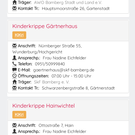
Träger:
AWO Bamberg Stadt und Land e.V.
Kontakt Tr.:
Hauptsmoorstraße 26, Gartenstadt
Kinderkrippe Gärtnerhaus
KiKri
Anschrift:
Nürnberger Straße 55,
Wunderburg/Hochgericht
Ansprechp.:
Frau Nadine Eichfelder
Telefon:
0951/50999840
E-Mail:
gaertnerhaus@skf-bamberg.de
Öffnungszeiten:
07:00 Uhr - 15:00 Uhr
Träger:
SkF Bamberg e. V.
Kontakt Tr.:
Schwarzenbergstraße 8, Gärtnerstadt
Kinderkrippe Hainwichtel
KiKri
Anschrift:
Ottostraße 7, Hain
Ansprechp.:
Frau Nadine Eichfelder