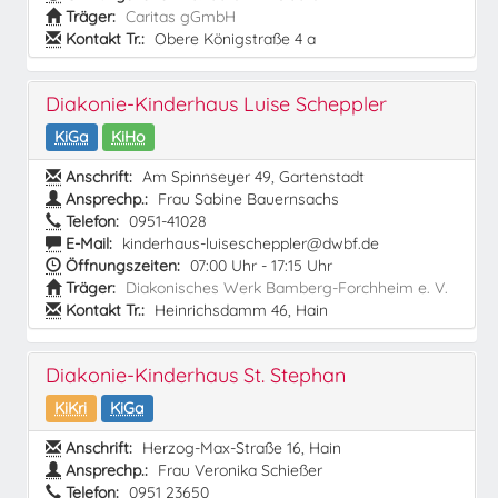
Träger:
Caritas gGmbH
Kontakt Tr.:
Obere Königstraße 4 a
Diakonie-Kinderhaus Luise Scheppler
KiGa
KiHo
Anschrift:
Am Spinnseyer 49, Gartenstadt
Ansprechp.:
Frau Sabine Bauernsachs
Telefon:
0951-41028
E-Mail:
kinderhaus-luisescheppler@dwbf.de
Öffnungszeiten:
07:00 Uhr - 17:15 Uhr
Träger:
Diakonisches Werk Bamberg-Forchheim e. V.
Kontakt Tr.:
Heinrichsdamm 46, Hain
Diakonie-Kinderhaus St. Stephan
KiKri
KiGa
Anschrift:
Herzog-Max-Straße 16, Hain
Ansprechp.:
Frau Veronika Schießer
Telefon:
0951 23650