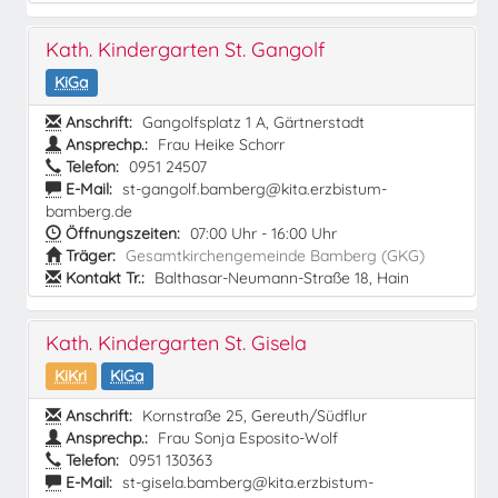
Kath. Kindergarten St. Gangolf
KiGa
Anschrift:
Gangolfsplatz 1 A, Gärtnerstadt
Ansprechp.:
Frau Heike Schorr
Telefon:
0951 24507
E-Mail:
st-gangolf.bamberg@kita.erzbistum-
bamberg.de
Öffnungszeiten:
07:00 Uhr - 16:00 Uhr
Träger:
Gesamtkirchengemeinde Bamberg (GKG)
Kontakt Tr.:
Balthasar-Neumann-Straße 18, Hain
Kath. Kindergarten St. Gisela
KiKri
KiGa
Anschrift:
Kornstraße 25, Gereuth/Südflur
Ansprechp.:
Frau Sonja Esposito-Wolf
Telefon:
0951 130363
E-Mail:
st-gisela.bamberg@kita.erzbistum-