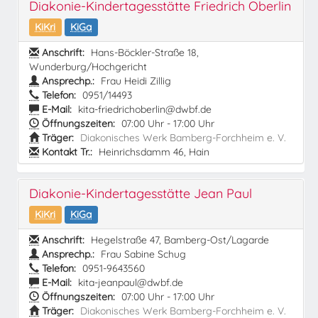
Diakonie-Kindertagesstätte Friedrich Oberlin
KiKri
KiGa
Anschrift:
Hans-Böckler-Straße 18,
Wunderburg/Hochgericht
Ansprechp.:
Frau Heidi Zillig
Telefon:
0951/14493
E-Mail:
kita-friedrichoberlin@dwbf.de
Öffnungszeiten:
07:00 Uhr - 17:00 Uhr
Träger:
Diakonisches Werk Bamberg-Forchheim e. V.
Kontakt Tr.:
Heinrichsdamm 46, Hain
Diakonie-Kindertagesstätte Jean Paul
KiKri
KiGa
Anschrift:
Hegelstraße 47, Bamberg-Ost/Lagarde
Ansprechp.:
Frau Sabine Schug
Telefon:
0951-9643560
E-Mail:
kita-jeanpaul@dwbf.de
Öffnungszeiten:
07:00 Uhr - 17:00 Uhr
Träger:
Diakonisches Werk Bamberg-Forchheim e. V.