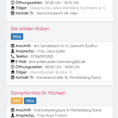
Öffnungszeiten:
07:00 Uhr - 16:15 Uhr
Träger:
Diakonisches Werk Bamberg-Forchheim e. V.
Kontakt Tr.:
Heinrichsdamm 46, Hain
Die Wilden Rüben
KiGa
Anschrift:
Am Sendelbach 61 A, Gereuth/Südflur
Ansprechp.:
Frau Jana Göller
Telefon:
017661953305
E-Mail:
kita-wilderueben-bamberg@ib.de
Öffnungszeiten:
08:00 Uhr - 14:00 Uhr
Träger:
Internationaler Bund e. V.
Kontakt Tr.:
Karolinenstraße 16, Michelsberg/Sand
Dompfarrkita St. Michael
KiKri
KiGa
Anschrift:
Franziskanergasse 4, Michelsberg/Sand
Ansprechp.:
Frau Anja Fromm