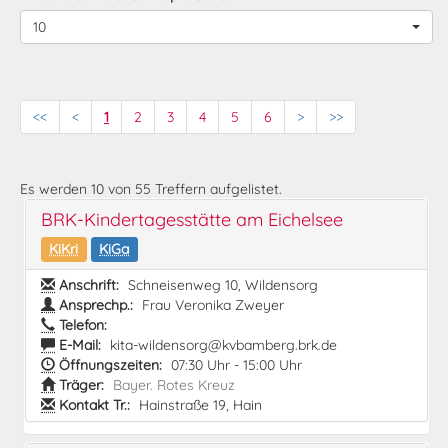
10
<<
<
1
2
3
4
5
6
>
>>
Es werden
10
von
55
Treffern aufgelistet.
BRK-Kindertagesstätte am Eichelsee
KiKri
KiGa
Anschrift:
Schneisenweg 10, Wildensorg
Ansprechp.:
Frau Veronika Zweyer
Telefon:
E-Mail:
kita-wildensorg@kvbamberg.brk.de
Öffnungszeiten:
07:30 Uhr - 15:00 Uhr
Träger:
Bayer. Rotes Kreuz
Kontakt Tr.:
Hainstraße 19, Hain