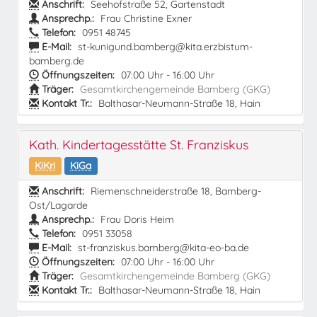
Anschrift:
Seehofstraße 52, Gartenstadt
Ansprechp.:
Frau Christine Exner
Telefon:
0951 48745
E-Mail:
st-kunigund.bamberg@kita.erzbistum-
bamberg.de
Öffnungszeiten:
07:00 Uhr - 16:00 Uhr
Träger:
Gesamtkirchengemeinde Bamberg (GKG)
Kontakt Tr.:
Balthasar-Neumann-Straße 18, Hain
Kath. Kindertagesstätte St. Franziskus
KiKri
KiGa
Anschrift:
Riemenschneiderstraße 18, Bamberg-
Ost/Lagarde
Ansprechp.:
Frau Doris Heim
Telefon:
0951 33058
E-Mail:
st-franziskus.bamberg@kita-eo-ba.de
Öffnungszeiten:
07:00 Uhr - 16:00 Uhr
Träger:
Gesamtkirchengemeinde Bamberg (GKG)
Kontakt Tr.:
Balthasar-Neumann-Straße 18, Hain