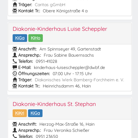
Träger:
Caritas gGmbH
Kontakt Tr.:
Obere Königstraße 4 a
Diakonie-Kinderhaus Luise Scheppler
KiGa
KiHo
Anschrift:
Am Spinnseyer 49, Gartenstadt
Ansprechp.:
Frau Sabine Bauernsachs
Telefon:
0951-41028
E-Mail:
kinderhaus-luisescheppler@dwbf.de
Öffnungszeiten:
07:00 Uhr - 17:15 Uhr
Träger:
Diakonisches Werk Bamberg-Forchheim e. V.
Kontakt Tr.:
Heinrichsdamm 46, Hain
Diakonie-Kinderhaus St. Stephan
KiKri
KiGa
Anschrift:
Herzog-Max-Straße 16, Hain
Ansprechp.:
Frau Veronika Schießer
Telefon:
0951 23650