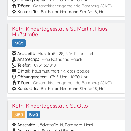
Öffnungszeiten:
07:15 Uhr - 16:30 Uhr
Träger:
Gesamtkirchengemeinde Bamberg (GKG)
Kontakt Tr.:
Balthasar-Neumann-Straße 18, Hain
Kath. Kindertagesstätte St. Martin, Haus
Mußstraße
KiGa
Anschrift:
Mußstraße 28, Nördliche Insel
Ansprechp.:
Frau Katharina Haack
Telefon:
0951 601818
E-Mail:
hausm.st.martin@kitas-bbg.de
Öffnungszeiten:
07:15 Uhr - 16:30 Uhr
Träger:
Gesamtkirchengemeinde Bamberg (GKG)
Kontakt Tr.:
Balthasar-Neumann-Straße 18, Hain
Kath. Kindertagesstätte St. Otto
KiKri
KiGa
Anschrift:
Jäckstraße 14, Bamberg-Nord
Ansprechp.:
Frau Julia Ullmann