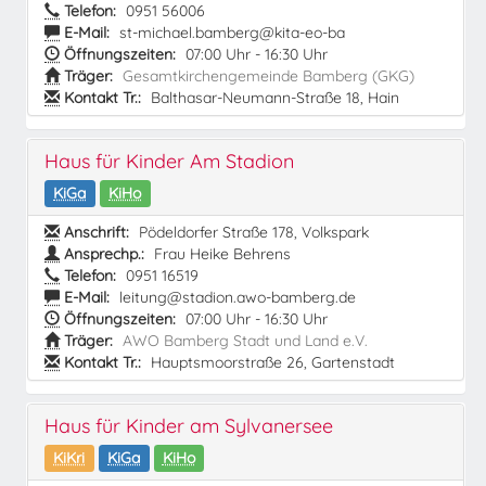
Telefon:
0951 56006
E-Mail:
st-michael.bamberg@kita-eo-ba
Öffnungszeiten:
07:00 Uhr - 16:30 Uhr
Träger:
Gesamtkirchengemeinde Bamberg (GKG)
Kontakt Tr.:
Balthasar-Neumann-Straße 18, Hain
Haus für Kinder Am Stadion
KiGa
KiHo
Anschrift:
Pödeldorfer Straße 178, Volkspark
Ansprechp.:
Frau Heike Behrens
Telefon:
0951 16519
E-Mail:
leitung@stadion.awo-bamberg.de
Öffnungszeiten:
07:00 Uhr - 16:30 Uhr
Träger:
AWO Bamberg Stadt und Land e.V.
Kontakt Tr.:
Hauptsmoorstraße 26, Gartenstadt
Haus für Kinder am Sylvanersee
KiKri
KiGa
KiHo