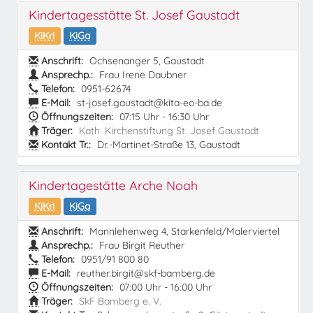
Kindertagesstätte St. Josef Gaustadt
KiKri
KiGa
Anschrift:
Ochsenanger 5, Gaustadt
Ansprechp.:
Frau Irene Daubner
Telefon:
0951-62674
E-Mail:
st-josef.gaustadt@kita-eo-ba.de
Öffnungszeiten:
07:15 Uhr - 16:30 Uhr
Träger:
Kath. Kirchenstiftung St. Josef Gaustadt
Kontakt Tr.:
Dr.-Martinet-Straße 13, Gaustadt
Kindertagestätte Arche Noah
KiKri
KiGa
Anschrift:
Mannlehenweg 4, Starkenfeld/Malerviertel
Ansprechp.:
Frau Birgit Reuther
Telefon:
0951/91 800 80
E-Mail:
reuther.birgit@skf-bamberg.de
Öffnungszeiten:
07:00 Uhr - 16:00 Uhr
Träger:
SkF Bamberg e. V.