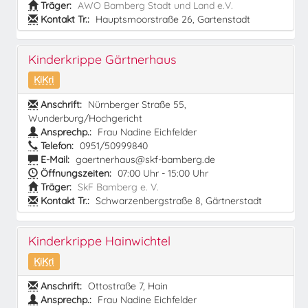
Träger:
AWO Bamberg Stadt und Land e.V.
Kontakt Tr.:
Hauptsmoorstraße 26, Gartenstadt
Kinderkrippe Gärtnerhaus
KiKri
Anschrift:
Nürnberger Straße 55,
Wunderburg/Hochgericht
Ansprechp.:
Frau Nadine Eichfelder
Telefon:
0951/50999840
E-Mail:
gaertnerhaus@skf-bamberg.de
Öffnungszeiten:
07:00 Uhr - 15:00 Uhr
Träger:
SkF Bamberg e. V.
Kontakt Tr.:
Schwarzenbergstraße 8, Gärtnerstadt
Kinderkrippe Hainwichtel
KiKri
Anschrift:
Ottostraße 7, Hain
Ansprechp.:
Frau Nadine Eichfelder