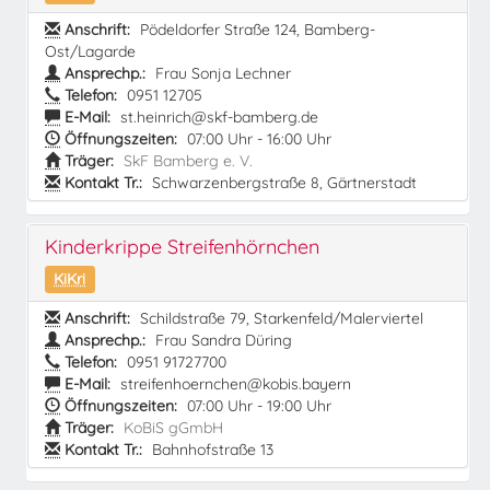
Anschrift:
Pödeldorfer Straße 124, Bamberg-
Ost/Lagarde
Ansprechp.:
Frau Sonja Lechner
Telefon:
0951 12705
E-Mail:
st.heinrich@skf-bamberg.de
Öffnungszeiten:
07:00 Uhr - 16:00 Uhr
Träger:
SkF Bamberg e. V.
Kontakt Tr.:
Schwarzenbergstraße 8, Gärtnerstadt
Kinderkrippe Streifenhörnchen
KiKri
Anschrift:
Schildstraße 79, Starkenfeld/Malerviertel
Ansprechp.:
Frau Sandra Düring
Telefon:
0951 91727700
E-Mail:
streifenhoernchen@kobis.bayern
Öffnungszeiten:
07:00 Uhr - 19:00 Uhr
Träger:
KoBiS gGmbH
Kontakt Tr.:
Bahnhofstraße 13