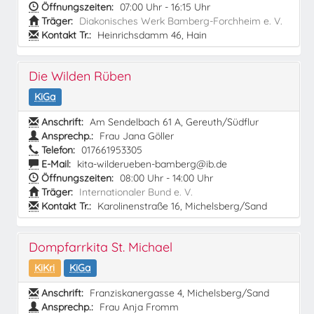
Öffnungszeiten:
07:00 Uhr - 16:15 Uhr
Träger:
Diakonisches Werk Bamberg-Forchheim e. V.
Kontakt Tr.:
Heinrichsdamm 46, Hain
Die Wilden Rüben
KiGa
Anschrift:
Am Sendelbach 61 A, Gereuth/Südflur
Ansprechp.:
Frau Jana Göller
Telefon:
017661953305
E-Mail:
kita-wilderueben-bamberg@ib.de
Öffnungszeiten:
08:00 Uhr - 14:00 Uhr
Träger:
Internationaler Bund e. V.
Kontakt Tr.:
Karolinenstraße 16, Michelsberg/Sand
Dompfarrkita St. Michael
KiKri
KiGa
Anschrift:
Franziskanergasse 4, Michelsberg/Sand
Ansprechp.:
Frau Anja Fromm