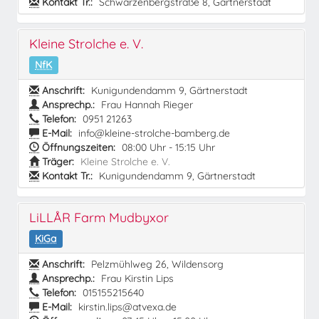
Kontakt Tr.:
Schwarzenbergstraße 8, Gärtnerstadt
Kleine Strolche e. V.
NfK
Anschrift:
Kunigundendamm 9, Gärtnerstadt
Ansprechp.:
Frau Hannah Rieger
Telefon:
0951 21263
E-Mail:
info@kleine-strolche-bamberg.de
Öffnungszeiten:
08:00 Uhr - 15:15 Uhr
Träger:
Kleine Strolche e. V.
Kontakt Tr.:
Kunigundendamm 9, Gärtnerstadt
LiLLÅR Farm Mudbyxor
KiGa
Anschrift:
Pelzmühlweg 26, Wildensorg
Ansprechp.:
Frau Kirstin Lips
Telefon:
015155215640
E-Mail:
kirstin.lips@atvexa.de