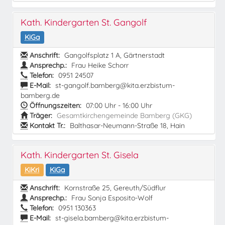
Kath. Kindergarten St. Gangolf
KiGa
Anschrift:
Gangolfsplatz 1 A, Gärtnerstadt
Ansprechp.:
Frau Heike Schorr
Telefon:
0951 24507
E-Mail:
st-gangolf.bamberg@kita.erzbistum-
bamberg.de
Öffnungszeiten:
07:00 Uhr - 16:00 Uhr
Träger:
Gesamtkirchengemeinde Bamberg (GKG)
Kontakt Tr.:
Balthasar-Neumann-Straße 18, Hain
Kath. Kindergarten St. Gisela
KiKri
KiGa
Anschrift:
Kornstraße 25, Gereuth/Südflur
Ansprechp.:
Frau Sonja Esposito-Wolf
Telefon:
0951 130363
E-Mail:
st-gisela.bamberg@kita.erzbistum-