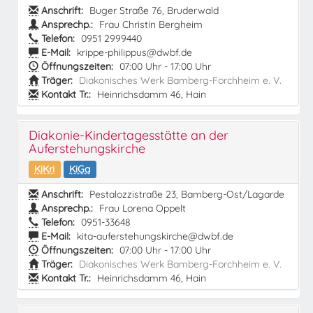
Anschrift:
Buger Straße 76, Bruderwald
Ansprechp.:
Frau Christin Bergheim
Telefon:
0951 2999440
E-Mail:
krippe-philippus@dwbf.de
Öffnungszeiten:
07:00 Uhr - 17:00 Uhr
Träger:
Diakonisches Werk Bamberg-Forchheim e. V.
Kontakt Tr.:
Heinrichsdamm 46, Hain
Diakonie-Kindertagesstätte an der
Auferstehungskirche
KiKri
KiGa
Anschrift:
Pestalozzistraße 23, Bamberg-Ost/Lagarde
Ansprechp.:
Frau Lorena Oppelt
Telefon:
0951-33648
E-Mail:
kita-auferstehungskirche@dwbf.de
Öffnungszeiten:
07:00 Uhr - 17:00 Uhr
Träger:
Diakonisches Werk Bamberg-Forchheim e. V.
Kontakt Tr.:
Heinrichsdamm 46, Hain