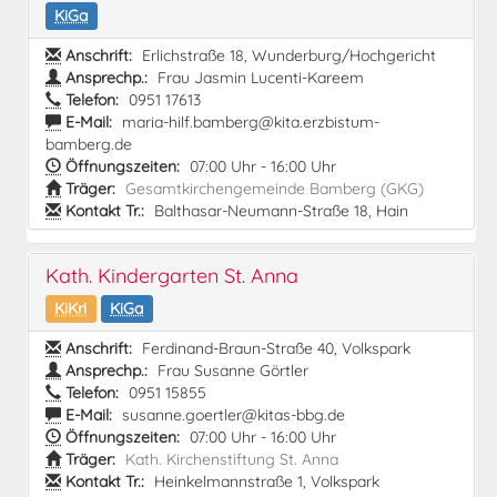
KiGa
Anschrift:
Erlichstraße 18, Wunderburg/Hochgericht
Ansprechp.:
Frau Jasmin Lucenti-Kareem
Telefon:
0951 17613
E-Mail:
maria-hilf.bamberg@kita.erzbistum-
bamberg.de
Öffnungszeiten:
07:00 Uhr - 16:00 Uhr
Träger:
Gesamtkirchengemeinde Bamberg (GKG)
Kontakt Tr.:
Balthasar-Neumann-Straße 18, Hain
Kath. Kindergarten St. Anna
KiKri
KiGa
Anschrift:
Ferdinand-Braun-Straße 40, Volkspark
Ansprechp.:
Frau Susanne Görtler
Telefon:
0951 15855
E-Mail:
susanne.goertler@kitas-bbg.de
Öffnungszeiten:
07:00 Uhr - 16:00 Uhr
Träger:
Kath. Kirchenstiftung St. Anna
Kontakt Tr.:
Heinkelmannstraße 1, Volkspark