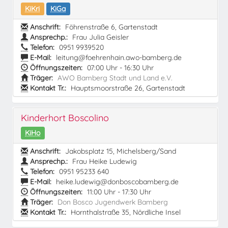
KiKri
KiGa
Anschrift:
Föhrenstraße 6, Gartenstadt
Ansprechp.:
Frau Julia Geisler
Telefon:
0951 9939520
E-Mail:
leitung@foehrenhain.awo-bamberg.de
Öffnungszeiten:
07:00 Uhr - 16:30 Uhr
Träger:
AWO Bamberg Stadt und Land e.V.
Kontakt Tr.:
Hauptsmoorstraße 26, Gartenstadt
Kinderhort Boscolino
KiHo
Anschrift:
Jakobsplatz 15, Michelsberg/Sand
Ansprechp.:
Frau Heike Ludewig
Telefon:
0951 95233 640
E-Mail:
heike.ludewig@donboscobamberg.de
Öffnungszeiten:
11:00 Uhr - 17:30 Uhr
Träger:
Don Bosco Jugendwerk Bamberg
Kontakt Tr.:
Hornthalstraße 35, Nördliche Insel