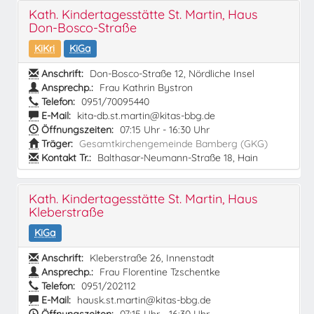
Kath. Kindertagesstätte St. Martin, Haus
Don-Bosco-Straße
KiKri
KiGa
Anschrift:
Don-Bosco-Straße 12, Nördliche Insel
Ansprechp.:
Frau Kathrin Bystron
Telefon:
0951/70095440
E-Mail:
kita-db.st.martin@kitas-bbg.de
Öffnungszeiten:
07:15 Uhr - 16:30 Uhr
Träger:
Gesamtkirchengemeinde Bamberg (GKG)
Kontakt Tr.:
Balthasar-Neumann-Straße 18, Hain
Kath. Kindertagesstätte St. Martin, Haus
Kleberstraße
KiGa
Anschrift:
Kleberstraße 26, Innenstadt
Ansprechp.:
Frau Florentine Tzschentke
Telefon:
0951/202112
E-Mail:
hausk.st.martin@kitas-bbg.de