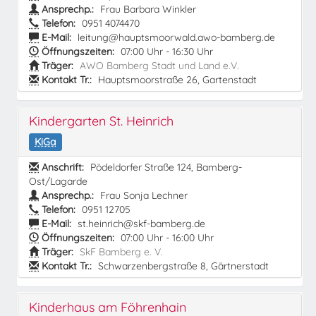
Ansprechp.:
Frau Barbara Winkler
Telefon:
0951 4074470
E-Mail:
leitung@hauptsmoorwald.awo-bamberg.de
Öffnungszeiten:
07:00 Uhr - 16:30 Uhr
Träger:
AWO Bamberg Stadt und Land e.V.
Kontakt Tr.:
Hauptsmoorstraße 26, Gartenstadt
Kindergarten St. Heinrich
KiGa
Anschrift:
Pödeldorfer Straße 124, Bamberg-
Ost/Lagarde
Ansprechp.:
Frau Sonja Lechner
Telefon:
0951 12705
E-Mail:
st.heinrich@skf-bamberg.de
Öffnungszeiten:
07:00 Uhr - 16:00 Uhr
Träger:
SkF Bamberg e. V.
Kontakt Tr.:
Schwarzenbergstraße 8, Gärtnerstadt
Kinderhaus am Föhrenhain