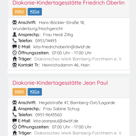
Diakonie-Kindertagesstätte Friedrich Oberlin
KiKri
KiGa
Anschrift:
Hans-Böckler-Straße 18,
Wunderburg/Hochgericht
Ansprechp.:
Frau Heidi Zillig
Telefon:
0951/14493
E-Mail:
kita-friedrichoberlin@dwbf.de
Öffnungszeiten:
07:00 Uhr - 17:00 Uhr
Träger:
Diakonisches Werk Bamberg-Forchheim e. V.
Kontakt Tr.:
Heinrichsdamm 46, Hain
Diakonie-Kindertagesstätte Jean Paul
KiKri
KiGa
Anschrift:
Hegelstraße 47, Bamberg-Ost/Lagarde
Ansprechp.:
Frau Sabine Schug
Telefon:
0951-9643560
E-Mail:
kita-jeanpaul@dwbf.de
Öffnungszeiten:
07:00 Uhr - 17:00 Uhr
Träger:
Diakonisches Werk Bamberg-Forchheim e. V.