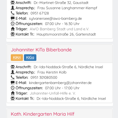
Anschrift:
Dr.-Martinet-Straße 32, Gaustadt
Ansprechp.:
Frau Susanne Langhammer-Kempf
Telefon:
0951 67128
E-Mail:
sylvanersee@awo-bamberg.de
Öffnungszeiten:
07:00 Uhr - 16:30 Uhr
Träger:
AWO Bamberg Stadt und Land e.V.
Kontakt Tr.:
Hauptsmoorstraße 26, Gartenstadt
Johanniter KiTa Biberbande
KiKri
KiGa
Anschrift:
Dr.-Ida-Noddack-Straße 6, Nördliche Insel
Ansprechp.:
Frau Kerstin Kolb
Telefon:
0951 301080500
E-Mail:
kindergartenbamberg@johanniter.de
Öffnungszeiten:
07:00 Uhr - 17:00 Uhr
Träger:
Johanniter-Unfall-Hilfe e. V.
Kontakt Tr.:
Dr.-Ida-Noddack-Straße 6, Nördliche Insel
Kath. Kindergarten Maria Hilf