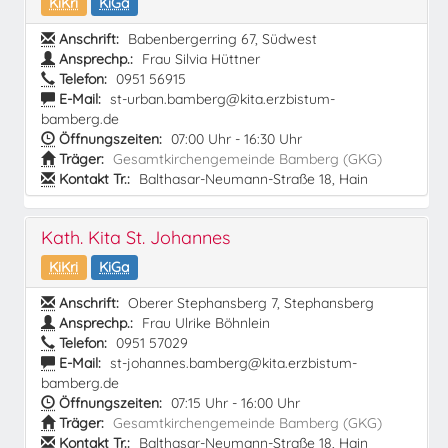
KiKri
KiGa
Anschrift:
Babenbergerring 67, Südwest
Ansprechp.:
Frau Silvia Hüttner
Telefon:
0951 56915
E-Mail:
st-urban.bamberg@kita.erzbistum-
bamberg.de
Öffnungszeiten:
07:00 Uhr - 16:30 Uhr
Träger:
Gesamtkirchengemeinde Bamberg (GKG)
Kontakt Tr.:
Balthasar-Neumann-Straße 18, Hain
Kath. Kita St. Johannes
KiKri
KiGa
Anschrift:
Oberer Stephansberg 7, Stephansberg
Ansprechp.:
Frau Ulrike Böhnlein
Telefon:
0951 57029
E-Mail:
st-johannes.bamberg@kita.erzbistum-
bamberg.de
Öffnungszeiten:
07:15 Uhr - 16:00 Uhr
Träger:
Gesamtkirchengemeinde Bamberg (GKG)
Kontakt Tr.:
Balthasar-Neumann-Straße 18, Hain