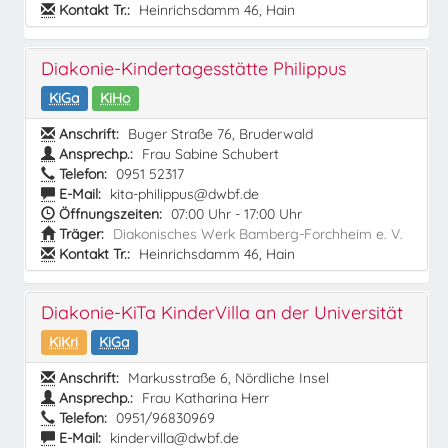
Kontakt Tr.:
Heinrichsdamm 46, Hain
Diakonie-Kindertagesstätte Philippus
KiGa
KiHo
Anschrift:
Buger Straße 76, Bruderwald
Ansprechp.:
Frau Sabine Schubert
Telefon:
0951 52317
E-Mail:
kita-philippus@dwbf.de
Öffnungszeiten:
07:00 Uhr - 17:00 Uhr
Träger:
Diakonisches Werk Bamberg-Forchheim e. V.
Kontakt Tr.:
Heinrichsdamm 46, Hain
Diakonie-KiTa KinderVilla an der Universität
KiKri
KiGa
Anschrift:
Markusstraße 6, Nördliche Insel
Ansprechp.:
Frau Katharina Herr
Telefon:
0951/96830969
E-Mail:
kindervilla@dwbf.de