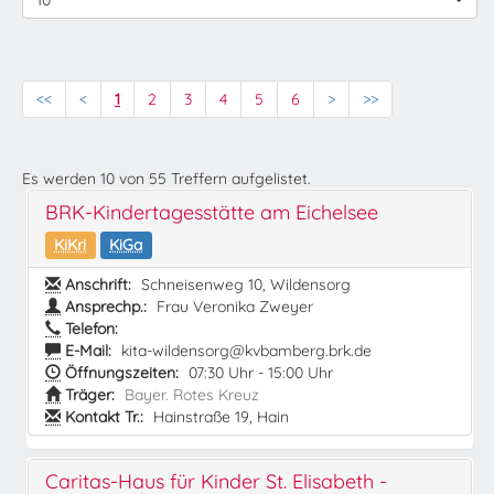
10
<<
<
1
2
3
4
5
6
>
>>
Es werden
10
von
55
Treffern aufgelistet.
BRK-Kindertagesstätte am Eichelsee
KiKri
KiGa
Anschrift:
Schneisenweg 10, Wildensorg
Ansprechp.:
Frau Veronika Zweyer
Telefon:
E-Mail:
kita-wildensorg@kvbamberg.brk.de
Öffnungszeiten:
07:30 Uhr - 15:00 Uhr
Träger:
Bayer. Rotes Kreuz
Kontakt Tr.:
Hainstraße 19, Hain
Caritas-Haus für Kinder St. Elisabeth -