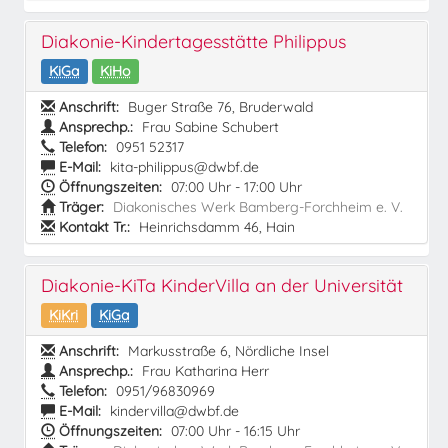
Diakonie-Kindertagesstätte Philippus
KiGa
KiHo
Anschrift:
Buger Straße 76, Bruderwald
Ansprechp.:
Frau Sabine Schubert
Telefon:
0951 52317
E-Mail:
kita-philippus@dwbf.de
Öffnungszeiten:
07:00 Uhr - 17:00 Uhr
Träger:
Diakonisches Werk Bamberg-Forchheim e. V.
Kontakt Tr.:
Heinrichsdamm 46, Hain
Diakonie-KiTa KinderVilla an der Universität
KiKri
KiGa
Anschrift:
Markusstraße 6, Nördliche Insel
Ansprechp.:
Frau Katharina Herr
Telefon:
0951/96830969
E-Mail:
kindervilla@dwbf.de
Öffnungszeiten:
07:00 Uhr - 16:15 Uhr