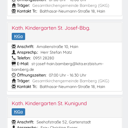
Träger:
Gesamtkirchengemeinde Bamberg (GKG)
Kontakt Tr.:
Balthasar-Neumann-Straße 18, Hain
Kath. Kindergarten St. Josef-Bbg.
KiGa
Anschrift:
Amalienstraße 10, Hain
Ansprechp.:
Herr Stefan Matz
Telefon:
0951 28280
E-Mail:
st-josef-hain.bamberg@kita.erzbistum-
bamberg.de
Öffnungszeiten:
07:00 Uhr - 16:30 Uhr
Träger:
Gesamtkirchengemeinde Bamberg (GKG)
Kontakt Tr.:
Balthasar-Neumann-Straße 18, Hain
Kath. Kindergarten St. Kunigund
KiGa
Anschrift:
Seehofstraße 52, Gartenstadt
Ansprechp.:
Frau Christine Exner