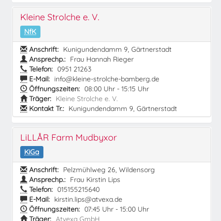
Kleine Strolche e. V.
NfK
Anschrift:
Kunigundendamm 9, Gärtnerstadt
Ansprechp.:
Frau Hannah Rieger
Telefon:
0951 21263
E-Mail:
info@kleine-strolche-bamberg.de
Öffnungszeiten:
08:00 Uhr - 15:15 Uhr
Träger:
Kleine Strolche e. V.
Kontakt Tr.:
Kunigundendamm 9, Gärtnerstadt
LiLLÅR Farm Mudbyxor
KiGa
Anschrift:
Pelzmühlweg 26, Wildensorg
Ansprechp.:
Frau Kirstin Lips
Telefon:
015155215640
E-Mail:
kirstin.lips@atvexa.de
Öffnungszeiten:
07:45 Uhr - 15:00 Uhr
Träger:
Atvexa GmbH