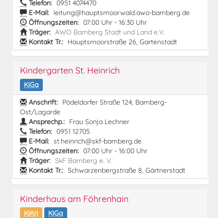
Telefon:
0951 4074470
E-Mail:
leitung@hauptsmoorwald.awo-bamberg.de
Öffnungszeiten:
07:00 Uhr - 16:30 Uhr
Träger:
AWO Bamberg Stadt und Land e.V.
Kontakt Tr.:
Hauptsmoorstraße 26, Gartenstadt
Kindergarten St. Heinrich
KiGa
Anschrift:
Pödeldorfer Straße 124, Bamberg-
Ost/Lagarde
Ansprechp.:
Frau Sonja Lechner
Telefon:
0951 12705
E-Mail:
st.heinrich@skf-bamberg.de
Öffnungszeiten:
07:00 Uhr - 16:00 Uhr
Träger:
SkF Bamberg e. V.
Kontakt Tr.:
Schwarzenbergstraße 8, Gärtnerstadt
Kinderhaus am Föhrenhain
KiKri
KiGa