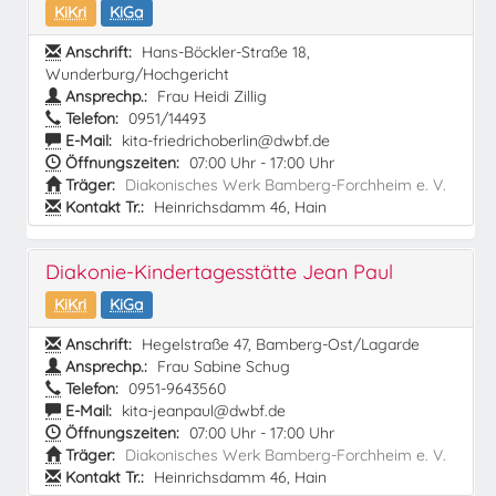
KiKri
KiGa
Anschrift:
Hans-Böckler-Straße 18,
Wunderburg/Hochgericht
Ansprechp.:
Frau Heidi Zillig
Telefon:
0951/14493
E-Mail:
kita-friedrichoberlin@dwbf.de
Öffnungszeiten:
07:00 Uhr - 17:00 Uhr
Träger:
Diakonisches Werk Bamberg-Forchheim e. V.
Kontakt Tr.:
Heinrichsdamm 46, Hain
Diakonie-Kindertagesstätte Jean Paul
KiKri
KiGa
Anschrift:
Hegelstraße 47, Bamberg-Ost/Lagarde
Ansprechp.:
Frau Sabine Schug
Telefon:
0951-9643560
E-Mail:
kita-jeanpaul@dwbf.de
Öffnungszeiten:
07:00 Uhr - 17:00 Uhr
Träger:
Diakonisches Werk Bamberg-Forchheim e. V.
Kontakt Tr.:
Heinrichsdamm 46, Hain