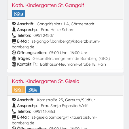
Kath. Kindergarten St. Gangolf
KiGa
Anschrift:
Gangolfsplatz 1 A, Gärtnerstadt
Ansprechp.:
Frau Heike Schorr
Telefon:
0951 24507
E-Mail:
st-gangolf.bamberg@kita.erzbistum-
bamberg.de
Öffnungszeiten:
07:00 Uhr - 16:00 Uhr
Träger:
Gesamtkirchengemeinde Bamberg (GKG)
Kontakt Tr.:
Balthasar-Neumann-Straße 18, Hain
Kath. Kindergarten St. Gisela
KiKri
KiGa
Anschrift:
Kornstraße 25, Gereuth/Südflur
Ansprechp.:
Frau Sonja Esposito-Wolf
Telefon:
0951 130363
E-Mail:
st-gisela.bamberg@kita.erzbistum-
bamberg.de
Öffnungszeiten:
07:00 Uhr - 16:00 Uhr