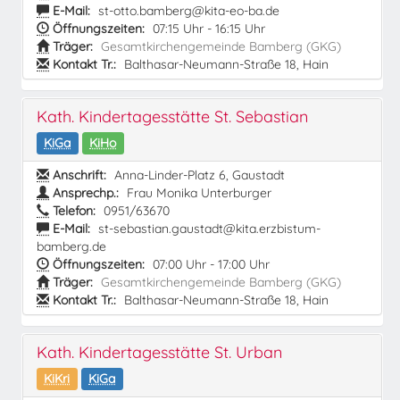
E-Mail:
st-otto.bamberg@kita-eo-ba.de
Öffnungszeiten:
07:15 Uhr - 16:15 Uhr
Träger:
Gesamtkirchengemeinde Bamberg (GKG)
Kontakt Tr.:
Balthasar-Neumann-Straße 18, Hain
Kath. Kindertagesstätte St. Sebastian
KiGa
KiHo
Anschrift:
Anna-Linder-Platz 6, Gaustadt
Ansprechp.:
Frau Monika Unterburger
Telefon:
0951/63670
E-Mail:
st-sebastian.gaustadt@kita.erzbistum-
bamberg.de
Öffnungszeiten:
07:00 Uhr - 17:00 Uhr
Träger:
Gesamtkirchengemeinde Bamberg (GKG)
Kontakt Tr.:
Balthasar-Neumann-Straße 18, Hain
Kath. Kindertagesstätte St. Urban
KiKri
KiGa