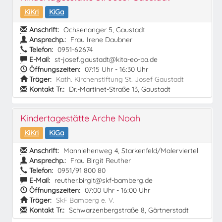
KiKri
KiGa
Anschrift:
Ochsenanger 5, Gaustadt
Ansprechp.:
Frau Irene Daubner
Telefon:
0951-62674
E-Mail:
st-josef.gaustadt@kita-eo-ba.de
Öffnungszeiten:
07:15 Uhr - 16:30 Uhr
Träger:
Kath. Kirchenstiftung St. Josef Gaustadt
Kontakt Tr.:
Dr.-Martinet-Straße 13, Gaustadt
Kindertagestätte Arche Noah
KiKri
KiGa
Anschrift:
Mannlehenweg 4, Starkenfeld/Malerviertel
Ansprechp.:
Frau Birgit Reuther
Telefon:
0951/91 800 80
E-Mail:
reuther.birgit@skf-bamberg.de
Öffnungszeiten:
07:00 Uhr - 16:00 Uhr
Träger:
SkF Bamberg e. V.
Kontakt Tr.:
Schwarzenbergstraße 8, Gärtnerstadt