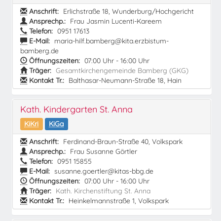
Anschrift:
Erlichstraße 18, Wunderburg/Hochgericht
Ansprechp.:
Frau Jasmin Lucenti-Kareem
Telefon:
0951 17613
E-Mail:
maria-hilf.bamberg@kita.erzbistum-
bamberg.de
Öffnungszeiten:
07:00 Uhr - 16:00 Uhr
Träger:
Gesamtkirchengemeinde Bamberg (GKG)
Kontakt Tr.:
Balthasar-Neumann-Straße 18, Hain
Kath. Kindergarten St. Anna
KiKri
KiGa
Anschrift:
Ferdinand-Braun-Straße 40, Volkspark
Ansprechp.:
Frau Susanne Görtler
Telefon:
0951 15855
E-Mail:
susanne.goertler@kitas-bbg.de
Öffnungszeiten:
07:00 Uhr - 16:00 Uhr
Träger:
Kath. Kirchenstiftung St. Anna
Kontakt Tr.:
Heinkelmannstraße 1, Volkspark