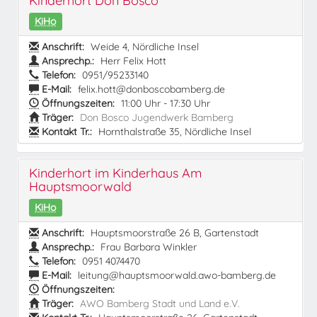
Kinderhort Don Bosco
KiHo
Anschrift:
Weide 4, Nördliche Insel
Ansprechp.:
Herr Felix Hott
Telefon:
0951/95233140
E-Mail:
felix.hott@donboscobamberg.de
Öffnungszeiten:
11:00 Uhr - 17:30 Uhr
Träger:
Don Bosco Jugendwerk Bamberg
Kontakt Tr.:
Hornthalstraße 35, Nördliche Insel
Kinderhort im Kinderhaus Am
Hauptsmoorwald
KiHo
Anschrift:
Hauptsmoorstraße 26 B, Gartenstadt
Ansprechp.:
Frau Barbara Winkler
Telefon:
0951 4074470
E-Mail:
leitung@hauptsmoorwald.awo-bamberg.de
Öffnungszeiten:
Träger:
AWO Bamberg Stadt und Land e.V.