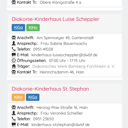
Kontakt Tr.:
Obere Königstraße 4 a
Diakonie-Kinderhaus Luise Scheppler
KiGa
KiHo
Anschrift:
Am Spinnseyer 49, Gartenstadt
Ansprechp.:
Frau Sabine Bauernsachs
Telefon:
0951-41028
E-Mail:
kinderhaus-luisescheppler@dwbf.de
Öffnungszeiten:
07:00 Uhr - 17:15 Uhr
Träger:
Diakonisches Werk Bamberg-Forchheim e. V.
Kontakt Tr.:
Heinrichsdamm 46, Hain
Diakonie-Kinderhaus St. Stephan
KiKri
KiGa
Anschrift:
Herzog-Max-Straße 16, Hain
Ansprechp.:
Frau Veronika Schießer
Telefon:
0951 23650
E-Mail:
kinderhaus-ststephan@dwbf.de