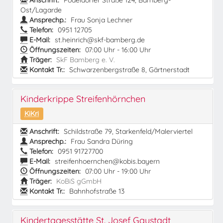
Anschrift:
Pödeldorfer Straße 124, Bamberg-
Ost/Lagarde
Ansprechp.:
Frau Sonja Lechner
Telefon:
0951 12705
E-Mail:
st.heinrich@skf-bamberg.de
Öffnungszeiten:
07:00 Uhr - 16:00 Uhr
Träger:
SkF Bamberg e. V.
Kontakt Tr.:
Schwarzenbergstraße 8, Gärtnerstadt
Kinderkrippe Streifenhörnchen
KiKri
Anschrift:
Schildstraße 79, Starkenfeld/Malerviertel
Ansprechp.:
Frau Sandra Düring
Telefon:
0951 91727700
E-Mail:
streifenhoernchen@kobis.bayern
Öffnungszeiten:
07:00 Uhr - 19:00 Uhr
Träger:
KoBiS gGmbH
Kontakt Tr.:
Bahnhofstraße 13
Kindertagesstätte St. Josef Gaustadt