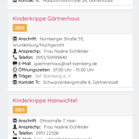
Kontakt Tr.:
Hauptsmoorstraße 26, Gartenstadt
Kinderkrippe Gärtnerhaus
KiKri
Anschrift:
Nürnberger Straße 55,
Wunderburg/Hochgericht
Ansprechp.:
Frau Nadine Eichfelder
Telefon:
0951/50999840
E-Mail:
gaertnerhaus@skf-bamberg.de
Öffnungszeiten:
07:00 Uhr - 15:00 Uhr
Träger:
SkF Bamberg e. V.
Kontakt Tr.:
Schwarzenbergstraße 8, Gärtnerstadt
Kinderkrippe Hainwichtel
KiKri
Anschrift:
Ottostraße 7, Hain
Ansprechp.:
Frau Nadine Eichfelder
Telefon:
0951 22508