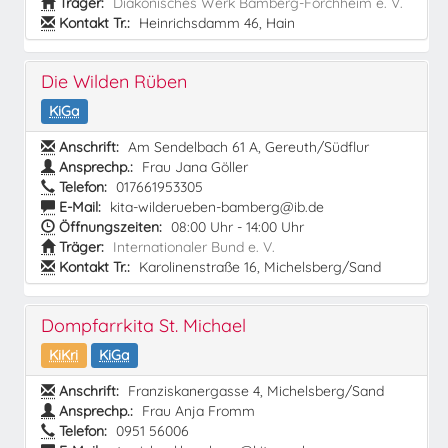
Träger:
Diakonisches Werk Bamberg-Forchheim e. V.
Kontakt Tr.:
Heinrichsdamm 46, Hain
Die Wilden Rüben
KiGa
Anschrift:
Am Sendelbach 61 A, Gereuth/Südflur
Ansprechp.:
Frau Jana Göller
Telefon:
017661953305
E-Mail:
kita-wilderueben-bamberg@ib.de
Öffnungszeiten:
08:00 Uhr - 14:00 Uhr
Träger:
Internationaler Bund e. V.
Kontakt Tr.:
Karolinenstraße 16, Michelsberg/Sand
Dompfarrkita St. Michael
KiKri
KiGa
Anschrift:
Franziskanergasse 4, Michelsberg/Sand
Ansprechp.:
Frau Anja Fromm
Telefon:
0951 56006