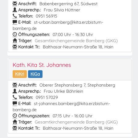
Anschrift:
Babenbergerring 67, Südwest
Ansprechp.:
Frau Silvia Hüttner
Telefon:
0951 56915
E-Mail:
st-urban.bamberg@kita.erzbistum-
bamberg.de
Öffnungszeiten:
07:00 Uhr - 16:30 Uhr
Träger:
Gesamtkirchengemeinde Bamberg (GKG)
Kontakt Tr.:
Balthasar-Neumann-Straße 18, Hain
Kath. Kita St. Johannes
KiKri
KiGa
Anschrift:
Oberer Stephansberg 7, Stephansberg
Ansprechp.:
Frau Ulrike Böhnlein
Telefon:
0951 57029
E-Mail:
st-johannes.bamberg@kita.erzbistum-
bamberg.de
Öffnungszeiten:
07:15 Uhr - 16:00 Uhr
Träger:
Gesamtkirchengemeinde Bamberg (GKG)
Kontakt Tr.:
Balthasar-Neumann-Straße 18, Hain