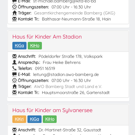
E-Mail:
st-michael.bamberg@kita-eo-ba
Öffnungszeiten:
07:00 Uhr - 16:30 Uhr
Träger:
Gesamtkirchengemeinde Bamberg (GKG)
Kontakt Tr.:
Balthasar-Neumann-Straße 18, Hain
Haus für Kinder Am Stadion
KiGa
KiHo
Anschrift:
Pödeldorfer Straße 178, Volkspark
Ansprechp.:
Frau Heike Behrens
Telefon:
0951 16519
E-Mail:
leitung@stadion.awo-bamberg.de
Öffnungszeiten:
07:00 Uhr - 16:30 Uhr
Träger:
AWO Bamberg Stadt und Land e.V.
Kontakt Tr.:
Hauptsmoorstraße 26, Gartenstadt
Haus für Kinder am Sylvanersee
KiKri
KiGa
KiHo
Anschrift:
Dr.-Martinet-Straße 32, Gaustadt