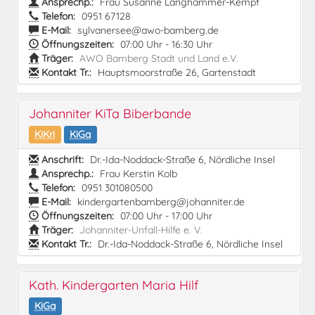
Ansprechp.:
Frau Susanne Langhammer-Kempf
Telefon:
0951 67128
E-Mail:
sylvanersee@awo-bamberg.de
Öffnungszeiten:
07:00 Uhr - 16:30 Uhr
Träger:
AWO Bamberg Stadt und Land e.V.
Kontakt Tr.:
Hauptsmoorstraße 26, Gartenstadt
Johanniter KiTa Biberbande
KiKri
KiGa
Anschrift:
Dr.-Ida-Noddack-Straße 6, Nördliche Insel
Ansprechp.:
Frau Kerstin Kolb
Telefon:
0951 301080500
E-Mail:
kindergartenbamberg@johanniter.de
Öffnungszeiten:
07:00 Uhr - 17:00 Uhr
Träger:
Johanniter-Unfall-Hilfe e. V.
Kontakt Tr.:
Dr.-Ida-Noddack-Straße 6, Nördliche Insel
Kath. Kindergarten Maria Hilf
KiGa