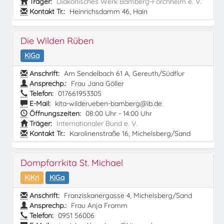
Träger:
Diakonisches Werk Bamberg-Forchheim e. V.
Kontakt Tr.:
Heinrichsdamm 46, Hain
Die Wilden Rüben
KiGa
Anschrift:
Am Sendelbach 61 A, Gereuth/Südflur
Ansprechp.:
Frau Jana Göller
Telefon:
017661953305
E-Mail:
kita-wilderueben-bamberg@ib.de
Öffnungszeiten:
08:00 Uhr - 14:00 Uhr
Träger:
Internationaler Bund e. V.
Kontakt Tr.:
Karolinenstraße 16, Michelsberg/Sand
Dompfarrkita St. Michael
KiKri
KiGa
Anschrift:
Franziskanergasse 4, Michelsberg/Sand
Ansprechp.:
Frau Anja Fromm
Telefon:
0951 56006