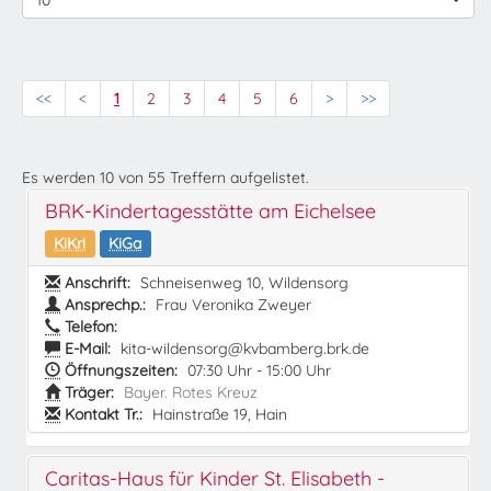
10
<<
<
1
2
3
4
5
6
>
>>
Es werden
10
von
55
Treffern aufgelistet.
BRK-Kindertagesstätte am Eichelsee
KiKri
KiGa
Anschrift:
Schneisenweg 10, Wildensorg
Ansprechp.:
Frau Veronika Zweyer
Telefon:
E-Mail:
kita-wildensorg@kvbamberg.brk.de
Öffnungszeiten:
07:30 Uhr - 15:00 Uhr
Träger:
Bayer. Rotes Kreuz
Kontakt Tr.:
Hainstraße 19, Hain
Caritas-Haus für Kinder St. Elisabeth -