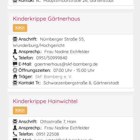
Kontakt Tr.:
Hauptsmoorstraße 26, Gartenstadt
Kinderkrippe Gärtnerhaus
KiKri
Anschrift:
Nürnberger Straße 55,
Wunderburg/Hochgericht
Ansprechp.:
Frau Nadine Eichfelder
Telefon:
0951/50999840
E-Mail:
gaertnerhaus@skf-bamberg.de
Öffnungszeiten:
07:00 Uhr - 15:00 Uhr
Träger:
SkF Bamberg e. V.
Kontakt Tr.:
Schwarzenbergstraße 8, Gärtnerstadt
Kinderkrippe Hainwichtel
KiKri
Anschrift:
Ottostraße 7, Hain
Ansprechp.:
Frau Nadine Eichfelder
Telefon:
0951 22508