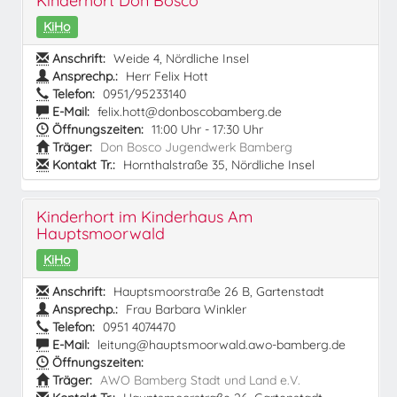
Kinderhort Don Bosco
KiHo
Anschrift:
Weide 4, Nördliche Insel
Ansprechp.:
Herr Felix Hott
Telefon:
0951/95233140
E-Mail:
felix.hott@donboscobamberg.de
Öffnungszeiten:
11:00 Uhr - 17:30 Uhr
Träger:
Don Bosco Jugendwerk Bamberg
Kontakt Tr.:
Hornthalstraße 35, Nördliche Insel
Kinderhort im Kinderhaus Am
Hauptsmoorwald
KiHo
Anschrift:
Hauptsmoorstraße 26 B, Gartenstadt
Ansprechp.:
Frau Barbara Winkler
Telefon:
0951 4074470
E-Mail:
leitung@hauptsmoorwald.awo-bamberg.de
Öffnungszeiten:
Träger:
AWO Bamberg Stadt und Land e.V.