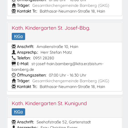
Träger:
Gesamtkirchengemeinde Bamberg (GKG)
Kontakt Tr.:
Balthasar-Neumann-Straße 18, Hain
Kath. Kindergarten St. Josef-Bbg.
KiGa
Anschrift:
Amalienstraße 10, Hain
Ansprechp.:
Herr Stefan Matz
Telefon:
0951 28280
E-Mail:
st-josef-hain.bamberg@kita.erzbistum-
bamberg.de
Öffnungszeiten:
07:00 Uhr - 16:30 Uhr
Träger:
Gesamtkirchengemeinde Bamberg (GKG)
Kontakt Tr.:
Balthasar-Neumann-Straße 18, Hain
Kath. Kindergarten St. Kunigund
KiGa
Anschrift:
Seehofstraße 52, Gartenstadt
Ansprechp.:
Frau Christine Exner