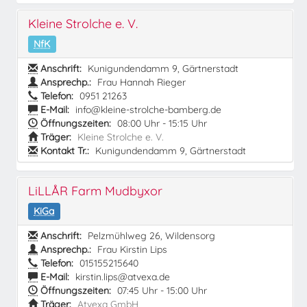
Kleine Strolche e. V.
NfK
Anschrift:
Kunigundendamm 9, Gärtnerstadt
Ansprechp.:
Frau Hannah Rieger
Telefon:
0951 21263
E-Mail:
info@kleine-strolche-bamberg.de
Öffnungszeiten:
08:00 Uhr - 15:15 Uhr
Träger:
Kleine Strolche e. V.
Kontakt Tr.:
Kunigundendamm 9, Gärtnerstadt
LiLLÅR Farm Mudbyxor
KiGa
Anschrift:
Pelzmühlweg 26, Wildensorg
Ansprechp.:
Frau Kirstin Lips
Telefon:
015155215640
E-Mail:
kirstin.lips@atvexa.de
Öffnungszeiten:
07:45 Uhr - 15:00 Uhr
Träger:
Atvexa GmbH