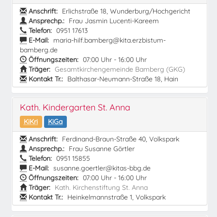
Anschrift:
Erlichstraße 18, Wunderburg/Hochgericht
Ansprechp.:
Frau Jasmin Lucenti-Kareem
Telefon:
0951 17613
E-Mail:
maria-hilf.bamberg@kita.erzbistum-
bamberg.de
Öffnungszeiten:
07:00 Uhr - 16:00 Uhr
Träger:
Gesamtkirchengemeinde Bamberg (GKG)
Kontakt Tr.:
Balthasar-Neumann-Straße 18, Hain
Kath. Kindergarten St. Anna
KiKri
KiGa
Anschrift:
Ferdinand-Braun-Straße 40, Volkspark
Ansprechp.:
Frau Susanne Görtler
Telefon:
0951 15855
E-Mail:
susanne.goertler@kitas-bbg.de
Öffnungszeiten:
07:00 Uhr - 16:00 Uhr
Träger:
Kath. Kirchenstiftung St. Anna
Kontakt Tr.:
Heinkelmannstraße 1, Volkspark