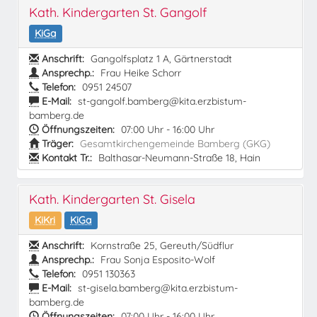
Kath. Kindergarten St. Gangolf
KiGa
Anschrift:
Gangolfsplatz 1 A, Gärtnerstadt
Ansprechp.:
Frau Heike Schorr
Telefon:
0951 24507
E-Mail:
st-gangolf.bamberg@kita.erzbistum-
bamberg.de
Öffnungszeiten:
07:00 Uhr - 16:00 Uhr
Träger:
Gesamtkirchengemeinde Bamberg (GKG)
Kontakt Tr.:
Balthasar-Neumann-Straße 18, Hain
Kath. Kindergarten St. Gisela
KiKri
KiGa
Anschrift:
Kornstraße 25, Gereuth/Südflur
Ansprechp.:
Frau Sonja Esposito-Wolf
Telefon:
0951 130363
E-Mail:
st-gisela.bamberg@kita.erzbistum-
bamberg.de
Öffnungszeiten:
07:00 Uhr - 16:00 Uhr