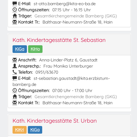
E-Mail:
st-otto.bamberg@kita-eo-ba.de
Öffnungszeiten:
07:15 Uhr - 16:15 Uhr
Träger:
Gesamtkirchengemeinde Bamberg (GKG)
Kontakt Tr.:
Balthasar-Neumann-Straße 18, Hain
Kath. Kindertagesstätte St. Sebastian
KiGa
KiHo
Anschrift:
Anna-Linder-Platz 6, Gaustadt
Ansprechp.:
Frau Monika Unterburger
Telefon:
0951/63670
E-Mail:
st-sebastian.gaustadt@kita.erzbistum-
bamberg.de
Öffnungszeiten:
07:00 Uhr - 17:00 Uhr
Träger:
Gesamtkirchengemeinde Bamberg (GKG)
Kontakt Tr.:
Balthasar-Neumann-Straße 18, Hain
Kath. Kindertagesstätte St. Urban
KiKri
KiGa