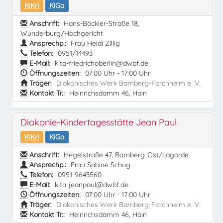
KiKri
KiGa
Anschrift:
Hans-Böckler-Straße 18,
Wunderburg/Hochgericht
Ansprechp.:
Frau Heidi Zillig
Telefon:
0951/14493
E-Mail:
kita-friedrichoberlin@dwbf.de
Öffnungszeiten:
07:00 Uhr - 17:00 Uhr
Träger:
Diakonisches Werk Bamberg-Forchheim e. V.
Kontakt Tr.:
Heinrichsdamm 46, Hain
Diakonie-Kindertagesstätte Jean Paul
KiKri
KiGa
Anschrift:
Hegelstraße 47, Bamberg-Ost/Lagarde
Ansprechp.:
Frau Sabine Schug
Telefon:
0951-9643560
E-Mail:
kita-jeanpaul@dwbf.de
Öffnungszeiten:
07:00 Uhr - 17:00 Uhr
Träger:
Diakonisches Werk Bamberg-Forchheim e. V.
Kontakt Tr.:
Heinrichsdamm 46, Hain