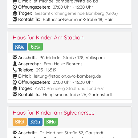
E-Mail:
st-michael.bamberg@kita-eo-ba
Öffnungszeiten:
07:00 Uhr - 16:30 Uhr
Träger:
Gesamtkirchengemeinde Bamberg (GKG)
Kontakt Tr.:
Balthasar-Neumann-Straße 18, Hain
Haus für Kinder Am Stadion
KiGa
KiHo
Anschrift:
Pödeldorfer Straße 178, Volkspark
Ansprechp.:
Frau Heike Behrens
Telefon:
0951 16519
E-Mail:
leitung@stadion.awo-bamberg.de
Öffnungszeiten:
07:00 Uhr - 16:30 Uhr
Träger:
AWO Bamberg Stadt und Land e.V.
Kontakt Tr.:
Hauptsmoorstraße 26, Gartenstadt
Haus für Kinder am Sylvanersee
KiKri
KiGa
KiHo
Anschrift:
Dr.-Martinet-Straße 32, Gaustadt