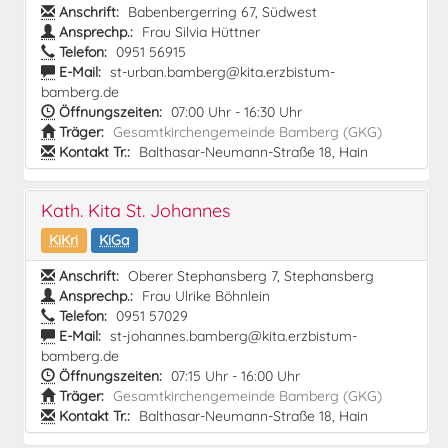
Anschrift:
Babenbergerring 67, Südwest
Ansprechp.:
Frau Silvia Hüttner
Telefon:
0951 56915
E-Mail:
st-urban.bamberg@kita.erzbistum-
bamberg.de
Öffnungszeiten:
07:00 Uhr - 16:30 Uhr
Träger:
Gesamtkirchengemeinde Bamberg (GKG)
Kontakt Tr.:
Balthasar-Neumann-Straße 18, Hain
Kath. Kita St. Johannes
KiKri
KiGa
Anschrift:
Oberer Stephansberg 7, Stephansberg
Ansprechp.:
Frau Ulrike Böhnlein
Telefon:
0951 57029
E-Mail:
st-johannes.bamberg@kita.erzbistum-
bamberg.de
Öffnungszeiten:
07:15 Uhr - 16:00 Uhr
Träger:
Gesamtkirchengemeinde Bamberg (GKG)
Kontakt Tr.:
Balthasar-Neumann-Straße 18, Hain