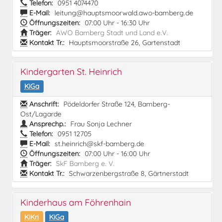
Telefon:
0951 4074470
E-Mail:
leitung@hauptsmoorwald.awo-bamberg.de
Öffnungszeiten:
07:00 Uhr - 16:30 Uhr
Träger:
AWO Bamberg Stadt und Land e.V.
Kontakt Tr.:
Hauptsmoorstraße 26, Gartenstadt
Kindergarten St. Heinrich
KiGa
Anschrift:
Pödeldorfer Straße 124, Bamberg-
Ost/Lagarde
Ansprechp.:
Frau Sonja Lechner
Telefon:
0951 12705
E-Mail:
st.heinrich@skf-bamberg.de
Öffnungszeiten:
07:00 Uhr - 16:00 Uhr
Träger:
SkF Bamberg e. V.
Kontakt Tr.:
Schwarzenbergstraße 8, Gärtnerstadt
Kinderhaus am Föhrenhain
KiKri
KiGa