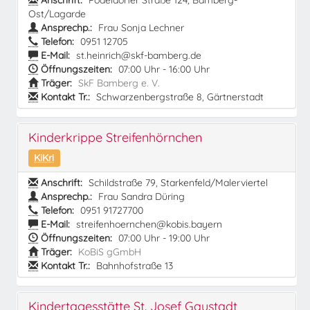
Anschrift:
Pödeldorfer Straße 124, Bamberg-
Ost/Lagarde
Ansprechp.:
Frau Sonja Lechner
Telefon:
0951 12705
E-Mail:
st.heinrich@skf-bamberg.de
Öffnungszeiten:
07:00 Uhr - 16:00 Uhr
Träger:
SkF Bamberg e. V.
Kontakt Tr.:
Schwarzenbergstraße 8, Gärtnerstadt
Kinderkrippe Streifenhörnchen
KiKri
Anschrift:
Schildstraße 79, Starkenfeld/Malerviertel
Ansprechp.:
Frau Sandra Düring
Telefon:
0951 91727700
E-Mail:
streifenhoernchen@kobis.bayern
Öffnungszeiten:
07:00 Uhr - 19:00 Uhr
Träger:
KoBiS gGmbH
Kontakt Tr.:
Bahnhofstraße 13
Kindertagesstätte St. Josef Gaustadt