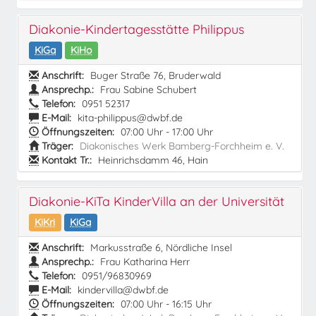
Diakonie-Kindertagesstätte Philippus
KiGa
KiHo
Anschrift:
Buger Straße 76, Bruderwald
Ansprechp.:
Frau Sabine Schubert
Telefon:
0951 52317
E-Mail:
kita-philippus@dwbf.de
Öffnungszeiten:
07:00 Uhr - 17:00 Uhr
Träger:
Diakonisches Werk Bamberg-Forchheim e. V.
Kontakt Tr.:
Heinrichsdamm 46, Hain
Diakonie-KiTa KinderVilla an der Universität
KiKri
KiGa
Anschrift:
Markusstraße 6, Nördliche Insel
Ansprechp.:
Frau Katharina Herr
Telefon:
0951/96830969
E-Mail:
kindervilla@dwbf.de
Öffnungszeiten:
07:00 Uhr - 16:15 Uhr