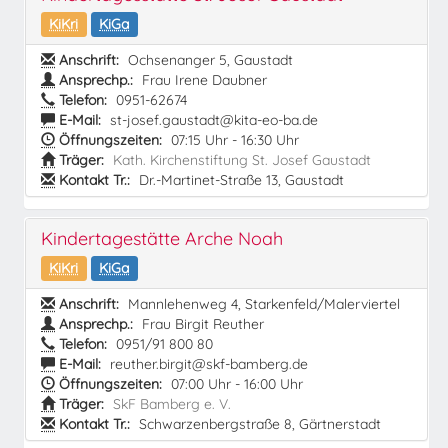
KiKri
KiGa
Anschrift:
Ochsenanger 5, Gaustadt
Ansprechp.:
Frau Irene Daubner
Telefon:
0951-62674
E-Mail:
st-josef.gaustadt@kita-eo-ba.de
Öffnungszeiten:
07:15 Uhr - 16:30 Uhr
Träger:
Kath. Kirchenstiftung St. Josef Gaustadt
Kontakt Tr.:
Dr.-Martinet-Straße 13, Gaustadt
Kindertagestätte Arche Noah
KiKri
KiGa
Anschrift:
Mannlehenweg 4, Starkenfeld/Malerviertel
Ansprechp.:
Frau Birgit Reuther
Telefon:
0951/91 800 80
E-Mail:
reuther.birgit@skf-bamberg.de
Öffnungszeiten:
07:00 Uhr - 16:00 Uhr
Träger:
SkF Bamberg e. V.
Kontakt Tr.:
Schwarzenbergstraße 8, Gärtnerstadt