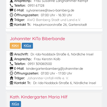
Ansprechp.:
Frau Susanne Langhammer-Kempf
Telefon:
0951 67128
E-Mail:
sylvanersee@awo-bamberg.de
Öffnungszeiten:
07:00 Uhr - 16:30 Uhr
Träger:
AWO Bamberg Stadt und Land e.V.
Kontakt Tr.:
Hauptsmoorstraße 26, Gartenstadt
Johanniter KiTa Biberbande
KiKri
KiGa
Anschrift:
Dr.-Ida-Noddack-Straße 6, Nördliche Insel
Ansprechp.:
Frau Kerstin Kolb
Telefon:
0951 301080500
E-Mail:
kindergartenbamberg@johanniter.de
Öffnungszeiten:
07:00 Uhr - 17:00 Uhr
Träger:
Johanniter-Unfall-Hilfe e. V.
Kontakt Tr.:
Dr.-Ida-Noddack-Straße 6, Nördliche Insel
Kath. Kindergarten Maria Hilf
KiGa