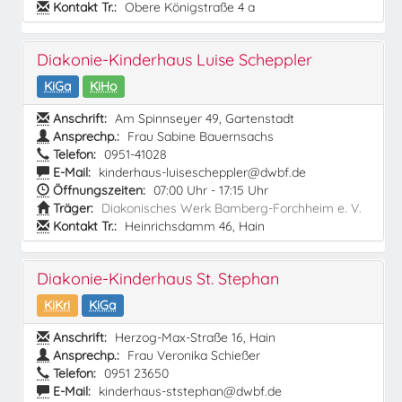
Kontakt Tr.:
Obere Königstraße 4 a
Diakonie-Kinderhaus Luise Scheppler
KiGa
KiHo
Anschrift:
Am Spinnseyer 49, Gartenstadt
Ansprechp.:
Frau Sabine Bauernsachs
Telefon:
0951-41028
E-Mail:
kinderhaus-luisescheppler@dwbf.de
Öffnungszeiten:
07:00 Uhr - 17:15 Uhr
Träger:
Diakonisches Werk Bamberg-Forchheim e. V.
Kontakt Tr.:
Heinrichsdamm 46, Hain
Diakonie-Kinderhaus St. Stephan
KiKri
KiGa
Anschrift:
Herzog-Max-Straße 16, Hain
Ansprechp.:
Frau Veronika Schießer
Telefon:
0951 23650
E-Mail:
kinderhaus-ststephan@dwbf.de