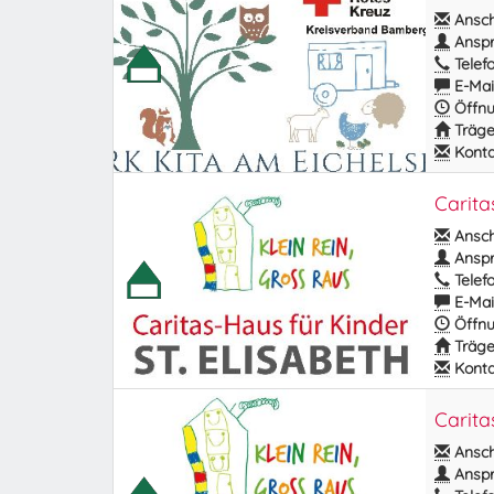
Anschr
Anspr
Telefo
E-Mail
Öffnu
Träge
Kontak
Carita
Anschr
Anspr
Telefo
E-Mail
Öffnu
Träge
Kontak
Carita
Anschr
Anspr