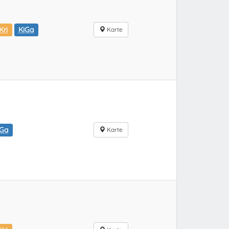
Kri
KiGa
Karte
iGa
Karte