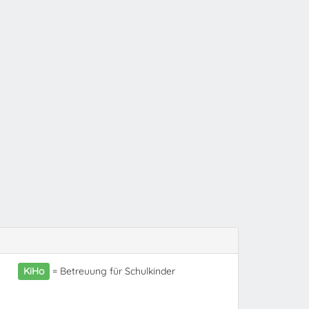
KiHo
= Betreuung für Schulkinder