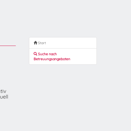
Start
Suche nach
Betreuungsangeboten
tiv
uell