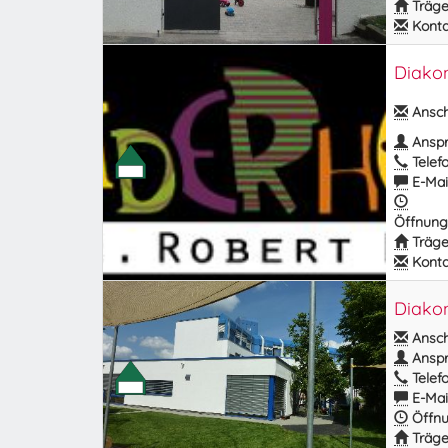
Träge
Kontak
Diakon
Anschr
Anspr
Telefo
E-Mail
Öffnung
Träge
Kontak
Diakon
Anschr
Anspr
Telefo
E-Mail
Öffnu
Träge