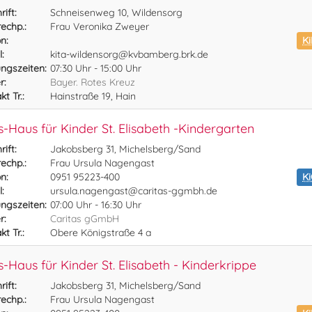
ift:
Schneisenweg 10, Wildensorg
echp.:
Frau Veronika Zweyer
n:
Ki
:
kita-wildensorg@kvbamberg.brk.de
ngszeiten:
07:30 Uhr - 15:00 Uhr
r:
Bayer. Rotes Kreuz
t Tr.:
Hainstraße 19, Hain
s-Haus für Kinder St. Elisabeth -Kindergarten
ift:
Jakobsberg 31, Michelsberg/Sand
echp.:
Frau Ursula Nagengast
n:
0951 95223-400
K
:
ursula.nagengast@caritas-ggmbh.de
ngszeiten:
07:00 Uhr - 16:30 Uhr
r:
Caritas gGmbH
t Tr.:
Obere Königstraße 4 a
s-Haus für Kinder St. Elisabeth - Kinderkrippe
ift:
Jakobsberg 31, Michelsberg/Sand
echp.:
Frau Ursula Nagengast