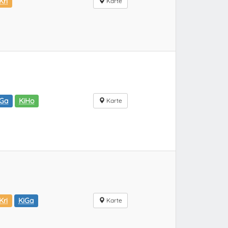
Kri
Karte
iGa
KiHo
Karte
Kri
KiGa
Karte