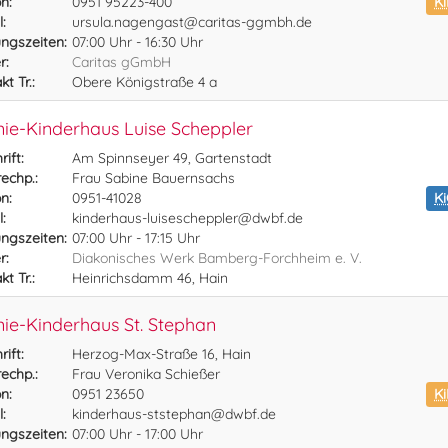
n:
0951 95223-400
Ki
:
ursula.nagengast@caritas-ggmbh.de
ngszeiten:
07:00 Uhr - 16:30 Uhr
r:
Caritas gGmbH
t Tr.:
Obere Königstraße 4 a
ie-Kinderhaus Luise Scheppler
ift:
Am Spinnseyer 49, Gartenstadt
echp.:
Frau Sabine Bauernsachs
n:
0951-41028
K
:
kinderhaus-luisescheppler@dwbf.de
ngszeiten:
07:00 Uhr - 17:15 Uhr
r:
Diakonisches Werk Bamberg-Forchheim e. V.
t Tr.:
Heinrichsdamm 46, Hain
ie-Kinderhaus St. Stephan
ift:
Herzog-Max-Straße 16, Hain
echp.:
Frau Veronika Schießer
n:
0951 23650
Ki
:
kinderhaus-ststephan@dwbf.de
ngszeiten:
07:00 Uhr - 17:00 Uhr