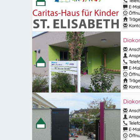
Telefo
E-Mail
Öffnu
Träge
Kontak
Diakon
Anschr
Anspr
Telefo
E-Mail
Öffnu
Träge
Kontak
Diakon
Anschr
Anspr
Telefo
E-Mail
Öffnu