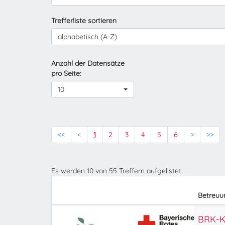
Trefferliste sortieren
alphabetisch (A-Z)
Anzahl der Datensätze
pro Seite:
10
<<
<
1
2
3
4
5
6
>
>>
Es werden
10
von
55
Treffern aufgelistet.
Betreuu
BRK-Ki