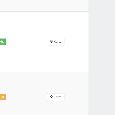
iHo
Karte
Kri
Karte