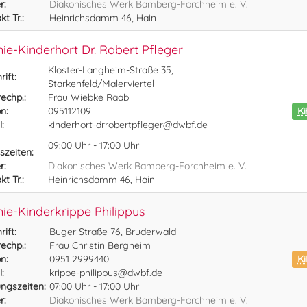
r:
Diakonisches Werk Bamberg-Forchheim e. V.
t Tr.:
Heinrichsdamm 46, Hain
ie-Kinderhort Dr. Robert Pfleger
Kloster-Langheim-Straße 35,
ift:
Starkenfeld/Malerviertel
echp.:
Frau Wiebke Raab
n:
095112109
K
:
kinderhort-drrobertpfleger@dwbf.de
09:00 Uhr - 17:00 Uhr
szeiten:
r:
Diakonisches Werk Bamberg-Forchheim e. V.
t Tr.:
Heinrichsdamm 46, Hain
ie-Kinderkrippe Philippus
ift:
Buger Straße 76, Bruderwald
echp.:
Frau Christin Bergheim
n:
0951 2999440
Ki
:
krippe-philippus@dwbf.de
ngszeiten:
07:00 Uhr - 17:00 Uhr
r:
Diakonisches Werk Bamberg-Forchheim e. V.