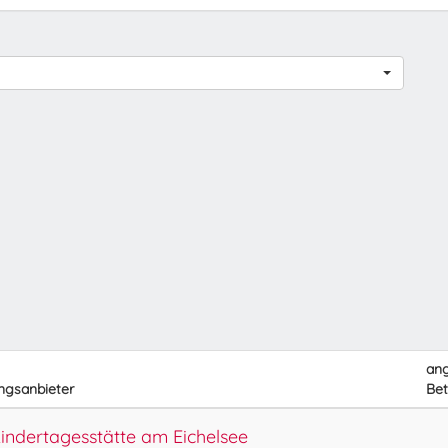
an
ngsanbieter
Bet
ndertagesstätte am Eichelsee