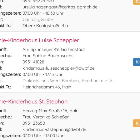
n:
0951 95223-400
Ki
:
ursula.nagengast@caritas-ggmbh.de
ngszeiten:
07:00 Uhr - 16:30 Uhr
r:
Caritas gGmbH
t Tr.:
Obere Königstraße 4 a
ie-Kinderhaus Luise Scheppler
ift:
Am Spinnseyer 49, Gartenstadt
echp.:
Frau Sabine Bauernsachs
n:
0951-41028
K
:
kinderhaus-luisescheppler@dwbf.de
ngszeiten:
07:00 Uhr - 17:15 Uhr
r:
Diakonisches Werk Bamberg-Forchheim e. V.
t Tr.:
Heinrichsdamm 46, Hain
ie-Kinderhaus St. Stephan
ift:
Herzog-Max-Straße 16, Hain
echp.:
Frau Veronika Schießer
n:
0951 23650
Ki
:
kinderhaus-ststephan@dwbf.de
ngszeiten:
07:00 Uhr - 17:00 Uhr