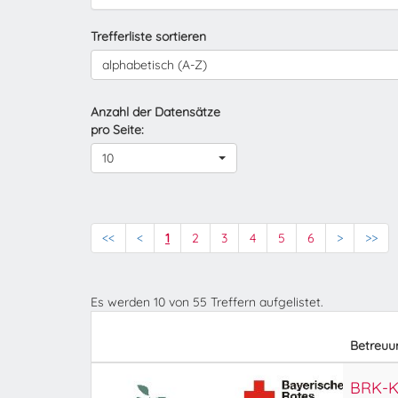
Trefferliste sortieren
alphabetisch (A-Z)
Anzahl der Datensätze
pro Seite:
10
<<
<
1
2
3
4
5
6
>
>>
Es werden
10
von
55
Treffern aufgelistet.
Betreuu
BRK-Ki