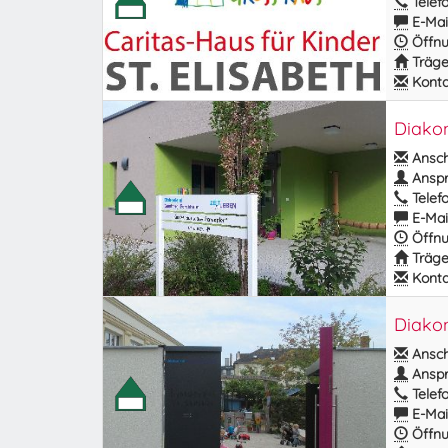
Telefo
E-Mail
Öffnu
Träge
Kontak
Diakon
Anschr
Anspr
Telefo
E-Mail
Öffnu
Träge
Kontak
Diakon
Anschr
Anspr
Telefo
E-Mail
Öffnu