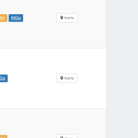
Kri
KiGa
Karte
iGa
Karte