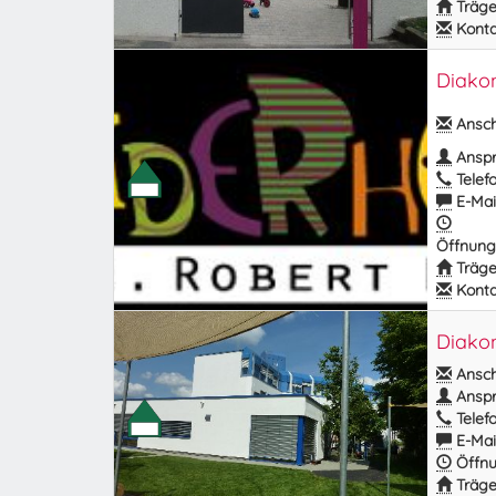
Träge
Kontak
Diakon
Anschr
Anspr
Telefo
E-Mail
Öffnung
Träge
Kontak
Diakon
Anschr
Anspr
Telefo
E-Mail
Öffnu
Träge