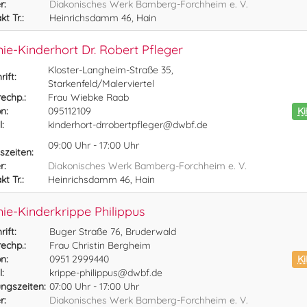
r:
Diakonisches Werk Bamberg-Forchheim e. V.
t Tr.:
Heinrichsdamm 46, Hain
ie-Kinderhort Dr. Robert Pfleger
Kloster-Langheim-Straße 35,
ift:
Starkenfeld/Malerviertel
echp.:
Frau Wiebke Raab
n:
095112109
K
:
kinderhort-drrobertpfleger@dwbf.de
09:00 Uhr - 17:00 Uhr
szeiten:
r:
Diakonisches Werk Bamberg-Forchheim e. V.
t Tr.:
Heinrichsdamm 46, Hain
ie-Kinderkrippe Philippus
ift:
Buger Straße 76, Bruderwald
echp.:
Frau Christin Bergheim
n:
0951 2999440
Ki
:
krippe-philippus@dwbf.de
ngszeiten:
07:00 Uhr - 17:00 Uhr
r:
Diakonisches Werk Bamberg-Forchheim e. V.