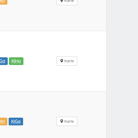
Kri
Karte
iGa
KiHo
Karte
Kri
KiGa
Karte