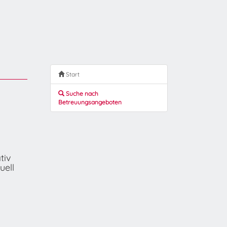
Start
Suche nach
Betreuungsangeboten
tiv
uell