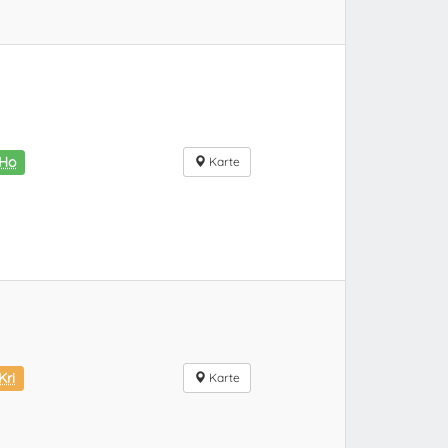
iHo
Karte
Kri
Karte