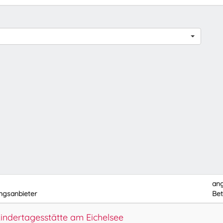
an
ngsanbieter
Bet
ndertagesstätte am Eichelsee