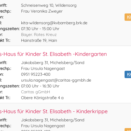
ift:
Schneisenweg 10, Wildensorg
echp.:
Frau Veronika Zweyer
n:
Ki
:
kita-wildensorg@kvbamberg.brk.de
ngszeiten:
07:30 Uhr - 15:00 Uhr
r:
Bayer. Rotes Kreuz
t Tr.:
Hainstraße 19, Hain
s-Haus für Kinder St. Elisabeth -Kindergarten
ift:
Jakobsberg 31, Michelsberg/Sand
echp.:
Frau Ursula Nagengast
n:
0951 95223-400
K
:
ursula.nagengast@caritas-ggmbh.de
ngszeiten:
07:00 Uhr - 16:30 Uhr
r:
Caritas gGmbH
t Tr.:
Obere Königstraße 4 a
s-Haus für Kinder St. Elisabeth - Kinderkrippe
ift:
Jakobsberg 31, Michelsberg/Sand
echp.:
Frau Ursula Nagengast