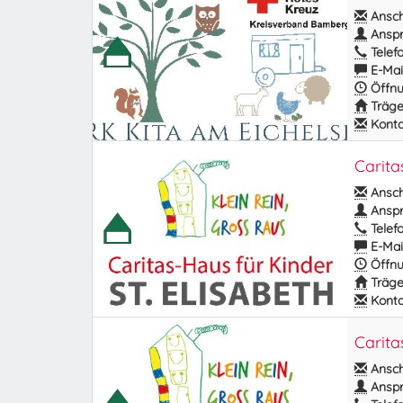
Anschr
Anspr
Telefo
E-Mail
Öffnu
Träge
Kontak
Carita
Anschr
Anspr
Telefo
E-Mail
Öffnu
Träge
Kontak
Carita
Anschr
Anspr