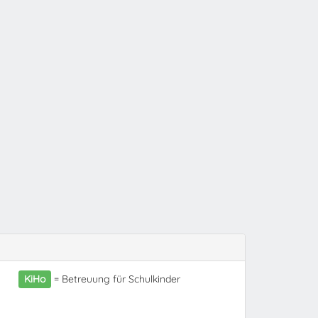
KiHo
= Betreuung für Schulkinder