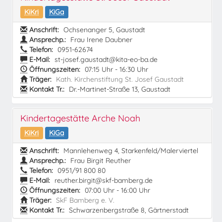
KiKri
KiGa
Anschrift:
Ochsenanger 5, Gaustadt
Ansprechp.:
Frau Irene Daubner
Telefon:
0951-62674
E-Mail:
st-josef.gaustadt@kita-eo-ba.de
Öffnungszeiten:
07:15 Uhr - 16:30 Uhr
Träger:
Kath. Kirchenstiftung St. Josef Gaustadt
Kontakt Tr.:
Dr.-Martinet-Straße 13, Gaustadt
Kindertagestätte Arche Noah
KiKri
KiGa
Anschrift:
Mannlehenweg 4, Starkenfeld/Malerviertel
Ansprechp.:
Frau Birgit Reuther
Telefon:
0951/91 800 80
E-Mail:
reuther.birgit@skf-bamberg.de
Öffnungszeiten:
07:00 Uhr - 16:00 Uhr
Träger:
SkF Bamberg e. V.
Kontakt Tr.:
Schwarzenbergstraße 8, Gärtnerstadt