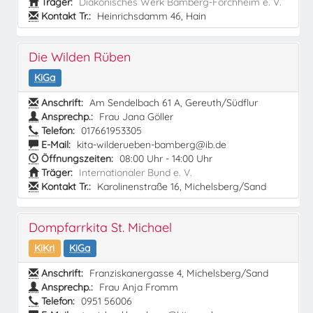
Träger:
Diakonisches Werk Bamberg-Forchheim e. V.
Kontakt Tr.:
Heinrichsdamm 46, Hain
Die Wilden Rüben
KiGa
Anschrift:
Am Sendelbach 61 A, Gereuth/Südflur
Ansprechp.:
Frau Jana Göller
Telefon:
017661953305
E-Mail:
kita-wilderueben-bamberg@ib.de
Öffnungszeiten:
08:00 Uhr - 14:00 Uhr
Träger:
Internationaler Bund e. V.
Kontakt Tr.:
Karolinenstraße 16, Michelsberg/Sand
Dompfarrkita St. Michael
KiKri
KiGa
Anschrift:
Franziskanergasse 4, Michelsberg/Sand
Ansprechp.:
Frau Anja Fromm
Telefon:
0951 56006