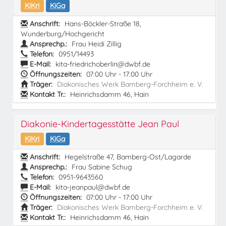
KiKri
KiGa
Anschrift:
Hans-Böckler-Straße 18,
Wunderburg/Hochgericht
Ansprechp.:
Frau Heidi Zillig
Telefon:
0951/14493
E-Mail:
kita-friedrichoberlin@dwbf.de
Öffnungszeiten:
07:00 Uhr - 17:00 Uhr
Träger:
Diakonisches Werk Bamberg-Forchheim e. V.
Kontakt Tr.:
Heinrichsdamm 46, Hain
Diakonie-Kindertagesstätte Jean Paul
KiKri
KiGa
Anschrift:
Hegelstraße 47, Bamberg-Ost/Lagarde
Ansprechp.:
Frau Sabine Schug
Telefon:
0951-9643560
E-Mail:
kita-jeanpaul@dwbf.de
Öffnungszeiten:
07:00 Uhr - 17:00 Uhr
Träger:
Diakonisches Werk Bamberg-Forchheim e. V.
Kontakt Tr.:
Heinrichsdamm 46, Hain