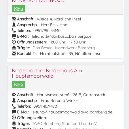
Kinderhort Don Bosco
KiHo
Anschrift:
Weide 4, Nördliche Insel
Ansprechp.:
Herr Felix Hott
Telefon:
0951/95233140
E-Mail:
felix.hott@donboscobamberg.de
Öffnungszeiten:
11:00 Uhr - 17:30 Uhr
Träger:
Don Bosco Jugendwerk Bamberg
Kontakt Tr.:
Hornthalstraße 35, Nördliche Insel
Kinderhort im Kinderhaus Am
Hauptsmoorwald
KiHo
Anschrift:
Hauptsmoorstraße 26 B, Gartenstadt
Ansprechp.:
Frau Barbara Winkler
Telefon:
0951 4074470
E-Mail:
leitung@hauptsmoorwald.awo-bamberg.de
Öffnungszeiten:
Träger:
AWO Bamberg Stadt und Land e.V.