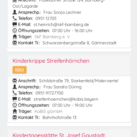
Anschrift:
Pödeldorfer Straße 124, Bamberg-
Ost/Lagarde
Ansprechp.:
Frau Sonja Lechner
Telefon:
0951 12705
E-Mail:
st.heinrich@skf-bamberg.de
Öffnungszeiten:
07:00 Uhr - 16:00 Uhr
Träger:
SkF Bamberg e. V.
Kontakt Tr.:
Schwarzenbergstraße 8, Gärtnerstadt
Kinderkrippe Streifenhörnchen
KiKri
Anschrift:
Schildstraße 79, Starkenfeld/Malerviertel
Ansprechp.:
Frau Sandra Düring
Telefon:
0951 91727700
E-Mail:
streifenhoernchen@kobis.bayern
Öffnungszeiten:
07:00 Uhr - 19:00 Uhr
Träger:
KoBiS gGmbH
Kontakt Tr.:
Bahnhofstraße 13
Kindertagesstätte St. Josef Gaustadt