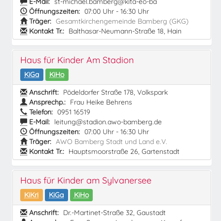
E-Mail:
st-michael.bamberg@kita-eo-ba
Öffnungszeiten:
07:00 Uhr - 16:30 Uhr
Träger:
Gesamtkirchengemeinde Bamberg (GKG)
Kontakt Tr.:
Balthasar-Neumann-Straße 18, Hain
Haus für Kinder Am Stadion
KiGa
KiHo
Anschrift:
Pödeldorfer Straße 178, Volkspark
Ansprechp.:
Frau Heike Behrens
Telefon:
0951 16519
E-Mail:
leitung@stadion.awo-bamberg.de
Öffnungszeiten:
07:00 Uhr - 16:30 Uhr
Träger:
AWO Bamberg Stadt und Land e.V.
Kontakt Tr.:
Hauptsmoorstraße 26, Gartenstadt
Haus für Kinder am Sylvanersee
KiKri
KiGa
KiHo
Anschrift:
Dr.-Martinet-Straße 32, Gaustadt