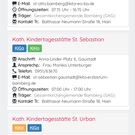
E-Mail:
st-otto.bamberg@kita-eo-ba.de
Öffnungszeiten:
07:15 Uhr - 16:15 Uhr
Träger:
Gesamtkirchengemeinde Bamberg (GKG)
Kontakt Tr.:
Balthasar-Neumann-Straße 18, Hain
Kath. Kindertagesstätte St. Sebastian
KiGa
KiHo
Anschrift:
Anna-Linder-Platz 6, Gaustadt
Ansprechp.:
Frau Monika Unterburger
Telefon:
0951/63670
E-Mail:
st-sebastian.gaustadt@kita.erzbistum-
bamberg.de
Öffnungszeiten:
07:00 Uhr - 17:00 Uhr
Träger:
Gesamtkirchengemeinde Bamberg (GKG)
Kontakt Tr.:
Balthasar-Neumann-Straße 18, Hain
Kath. Kindertagesstätte St. Urban
KiKri
KiGa