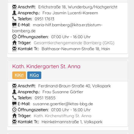
Anschrift:
Erlichstraße 18, Wunderburg/Hochgericht
Ansprechp.:
Frau Jasmin Lucenti-Kareem
Telefon:
0951 17613
E-Mail:
maria-hilf.bamberg@kita.erzbistum-
bamberg.de
Öffnungszeiten:
07:00 Uhr - 16:00 Uhr
Träger:
Gesamtkirchengemeinde Bamberg (GKG)
Kontakt Tr.:
Balthasar-Neumann-Straße 18, Hain
Kath. Kindergarten St. Anna
KiKri
KiGa
Anschrift:
Ferdinand-Braun-Straße 40, Volkspark
Ansprechp.:
Frau Susanne Görtler
Telefon:
0951 15855
E-Mail:
susanne.goertler@kitas-bbg.de
Öffnungszeiten:
07:00 Uhr - 16:00 Uhr
Träger:
Kath. Kirchenstiftung St. Anna
Kontakt Tr.:
Heinkelmannstraße 1, Volkspark