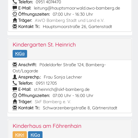
Telefon:
0951 4074470
E-Mail:
leitung@hauptsmoorwald.awo-bamberg.de
Öffnungszeiten:
07:00 Uhr - 16:30 Uhr
Träger:
AWO Bamberg Stadt und Land e.V.
Kontakt Tr.:
Hauptsmoorstraße 26, Gartenstadt
Kindergarten St. Heinrich
KiGa
Anschrift:
Pödeldorfer Straße 124, Bamberg-
Ost/Lagarde
Ansprechp.:
Frau Sonja Lechner
Telefon:
0951 12705
E-Mail:
st.heinrich@skf-bamberg.de
Öffnungszeiten:
07:00 Uhr - 16:00 Uhr
Träger:
SkF Bamberg e. V.
Kontakt Tr.:
Schwarzenbergstraße 8, Gärtnerstadt
Kinderhaus am Föhrenhain
KiKri
KiGa