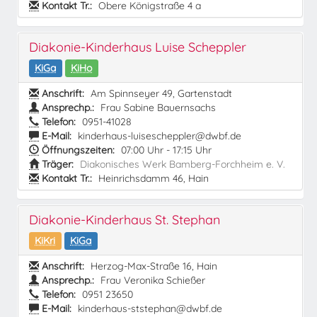
Kontakt Tr.:
Obere Königstraße 4 a
Diakonie-Kinderhaus Luise Scheppler
KiGa
KiHo
Anschrift:
Am Spinnseyer 49, Gartenstadt
Ansprechp.:
Frau Sabine Bauernsachs
Telefon:
0951-41028
E-Mail:
kinderhaus-luisescheppler@dwbf.de
Öffnungszeiten:
07:00 Uhr - 17:15 Uhr
Träger:
Diakonisches Werk Bamberg-Forchheim e. V.
Kontakt Tr.:
Heinrichsdamm 46, Hain
Diakonie-Kinderhaus St. Stephan
KiKri
KiGa
Anschrift:
Herzog-Max-Straße 16, Hain
Ansprechp.:
Frau Veronika Schießer
Telefon:
0951 23650
E-Mail:
kinderhaus-ststephan@dwbf.de