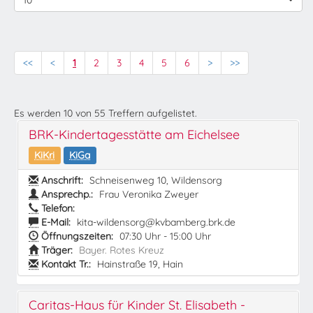
10
<<
<
1
2
3
4
5
6
>
>>
Es werden
10
von
55
Treffern aufgelistet.
BRK-Kindertagesstätte am Eichelsee
KiKri
KiGa
Anschrift:
Schneisenweg 10, Wildensorg
Ansprechp.:
Frau Veronika Zweyer
Telefon:
E-Mail:
kita-wildensorg@kvbamberg.brk.de
Öffnungszeiten:
07:30 Uhr - 15:00 Uhr
Träger:
Bayer. Rotes Kreuz
Kontakt Tr.:
Hainstraße 19, Hain
Caritas-Haus für Kinder St. Elisabeth -