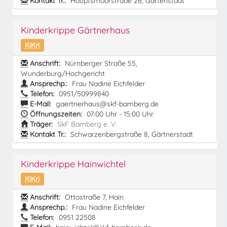
Kontakt Tr.:
Hauptsmoorstraße 26, Gartenstadt
Kinderkrippe Gärtnerhaus
KiKri
Anschrift:
Nürnberger Straße 55,
Wunderburg/Hochgericht
Ansprechp.:
Frau Nadine Eichfelder
Telefon:
0951/50999840
E-Mail:
gaertnerhaus@skf-bamberg.de
Öffnungszeiten:
07:00 Uhr - 15:00 Uhr
Träger:
SkF Bamberg e. V.
Kontakt Tr.:
Schwarzenbergstraße 8, Gärtnerstadt
Kinderkrippe Hainwichtel
KiKri
Anschrift:
Ottostraße 7, Hain
Ansprechp.:
Frau Nadine Eichfelder
Telefon:
0951 22508