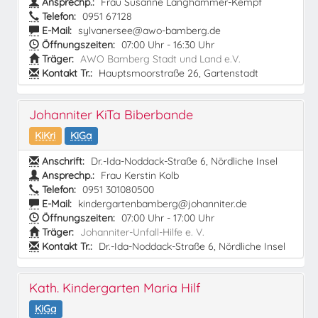
Ansprechp.:
Frau Susanne Langhammer-Kempf
Telefon:
0951 67128
E-Mail:
sylvanersee@awo-bamberg.de
Öffnungszeiten:
07:00 Uhr - 16:30 Uhr
Träger:
AWO Bamberg Stadt und Land e.V.
Kontakt Tr.:
Hauptsmoorstraße 26, Gartenstadt
Johanniter KiTa Biberbande
KiKri
KiGa
Anschrift:
Dr.-Ida-Noddack-Straße 6, Nördliche Insel
Ansprechp.:
Frau Kerstin Kolb
Telefon:
0951 301080500
E-Mail:
kindergartenbamberg@johanniter.de
Öffnungszeiten:
07:00 Uhr - 17:00 Uhr
Träger:
Johanniter-Unfall-Hilfe e. V.
Kontakt Tr.:
Dr.-Ida-Noddack-Straße 6, Nördliche Insel
Kath. Kindergarten Maria Hilf
KiGa