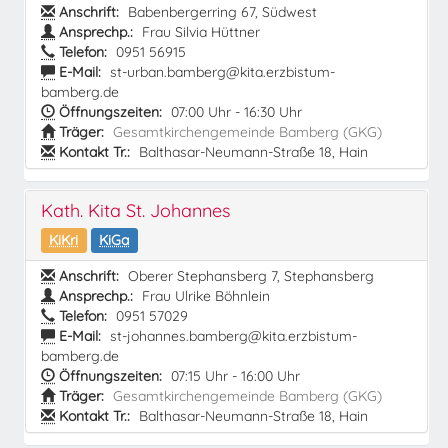
Anschrift:
Babenbergerring 67, Südwest
Ansprechp.:
Frau Silvia Hüttner
Telefon:
0951 56915
E-Mail:
st-urban.bamberg@kita.erzbistum-
bamberg.de
Öffnungszeiten:
07:00 Uhr - 16:30 Uhr
Träger:
Gesamtkirchengemeinde Bamberg (GKG)
Kontakt Tr.:
Balthasar-Neumann-Straße 18, Hain
Kath. Kita St. Johannes
KiKri
KiGa
Anschrift:
Oberer Stephansberg 7, Stephansberg
Ansprechp.:
Frau Ulrike Böhnlein
Telefon:
0951 57029
E-Mail:
st-johannes.bamberg@kita.erzbistum-
bamberg.de
Öffnungszeiten:
07:15 Uhr - 16:00 Uhr
Träger:
Gesamtkirchengemeinde Bamberg (GKG)
Kontakt Tr.:
Balthasar-Neumann-Straße 18, Hain