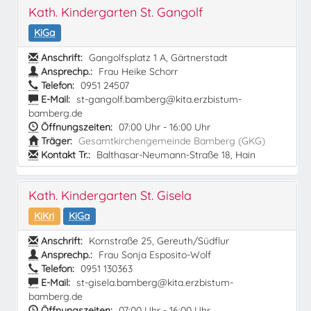
Kath. Kindergarten St. Gangolf
KiGa
Anschrift:
Gangolfsplatz 1 A, Gärtnerstadt
Ansprechp.:
Frau Heike Schorr
Telefon:
0951 24507
E-Mail:
st-gangolf.bamberg@kita.erzbistum-
bamberg.de
Öffnungszeiten:
07:00 Uhr - 16:00 Uhr
Träger:
Gesamtkirchengemeinde Bamberg (GKG)
Kontakt Tr.:
Balthasar-Neumann-Straße 18, Hain
Kath. Kindergarten St. Gisela
KiKri
KiGa
Anschrift:
Kornstraße 25, Gereuth/Südflur
Ansprechp.:
Frau Sonja Esposito-Wolf
Telefon:
0951 130363
E-Mail:
st-gisela.bamberg@kita.erzbistum-
bamberg.de
Öffnungszeiten:
07:00 Uhr - 16:00 Uhr