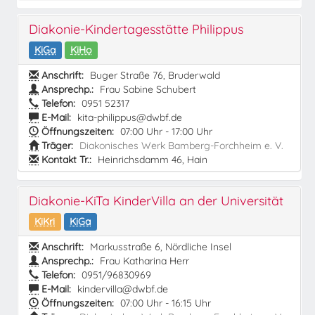
Diakonie-Kindertagesstätte Philippus
KiGa
KiHo
Anschrift:
Buger Straße 76, Bruderwald
Ansprechp.:
Frau Sabine Schubert
Telefon:
0951 52317
E-Mail:
kita-philippus@dwbf.de
Öffnungszeiten:
07:00 Uhr - 17:00 Uhr
Träger:
Diakonisches Werk Bamberg-Forchheim e. V.
Kontakt Tr.:
Heinrichsdamm 46, Hain
Diakonie-KiTa KinderVilla an der Universität
KiKri
KiGa
Anschrift:
Markusstraße 6, Nördliche Insel
Ansprechp.:
Frau Katharina Herr
Telefon:
0951/96830969
E-Mail:
kindervilla@dwbf.de
Öffnungszeiten:
07:00 Uhr - 16:15 Uhr