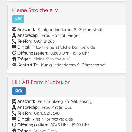
Kleine Strolche e. V.
NfK
Anschrift:
Kunigundendamm 9, Gärtnerstadt
Ansprechp.:
Frau Hannah Rieger
Telefon:
0951 21263
E-Mail:
info@kleine-strolche-bamberg.de
Öffnungszeiten:
08:00 Uhr - 15:15 Uhr
Träger:
Kleine Strolche e. V.
Kontakt Tr.:
Kunigundendamm 9, Gärtnerstadt
LiLLÅR Farm Mudbyxor
KiGa
Anschrift:
Pelzmühlweg 26, Wildensorg
Ansprechp.:
Frau Kirstin Lips
Telefon:
015155215640
E-Mail:
kirstin.lips@atvexa.de
Öffnungszeiten:
07:45 Uhr - 15:00 Uhr
Träger:
Atvexa GmbH