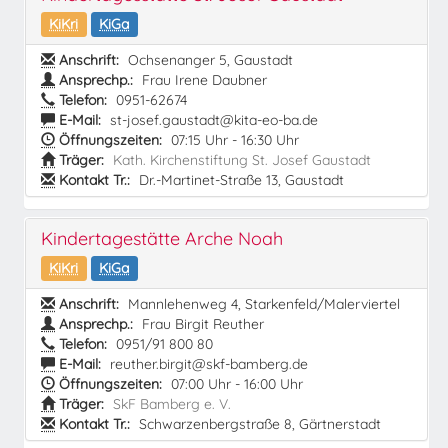
KiKri
KiGa
Anschrift:
Ochsenanger 5, Gaustadt
Ansprechp.:
Frau Irene Daubner
Telefon:
0951-62674
E-Mail:
st-josef.gaustadt@kita-eo-ba.de
Öffnungszeiten:
07:15 Uhr - 16:30 Uhr
Träger:
Kath. Kirchenstiftung St. Josef Gaustadt
Kontakt Tr.:
Dr.-Martinet-Straße 13, Gaustadt
Kindertagestätte Arche Noah
KiKri
KiGa
Anschrift:
Mannlehenweg 4, Starkenfeld/Malerviertel
Ansprechp.:
Frau Birgit Reuther
Telefon:
0951/91 800 80
E-Mail:
reuther.birgit@skf-bamberg.de
Öffnungszeiten:
07:00 Uhr - 16:00 Uhr
Träger:
SkF Bamberg e. V.
Kontakt Tr.:
Schwarzenbergstraße 8, Gärtnerstadt