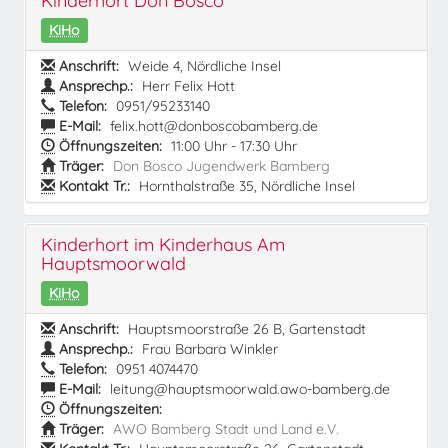
Kinderhort Don Bosco
KiHo
Anschrift:
Weide 4, Nördliche Insel
Ansprechp.:
Herr Felix Hott
Telefon:
0951/95233140
E-Mail:
felix.hott@donboscobamberg.de
Öffnungszeiten:
11:00 Uhr - 17:30 Uhr
Träger:
Don Bosco Jugendwerk Bamberg
Kontakt Tr.:
Hornthalstraße 35, Nördliche Insel
Kinderhort im Kinderhaus Am
Hauptsmoorwald
KiHo
Anschrift:
Hauptsmoorstraße 26 B, Gartenstadt
Ansprechp.:
Frau Barbara Winkler
Telefon:
0951 4074470
E-Mail:
leitung@hauptsmoorwald.awo-bamberg.de
Öffnungszeiten:
Träger:
AWO Bamberg Stadt und Land e.V.