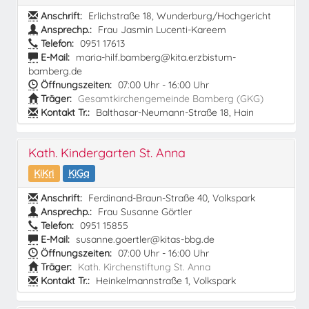
Anschrift:
Erlichstraße 18, Wunderburg/Hochgericht
Ansprechp.:
Frau Jasmin Lucenti-Kareem
Telefon:
0951 17613
E-Mail:
maria-hilf.bamberg@kita.erzbistum-
bamberg.de
Öffnungszeiten:
07:00 Uhr - 16:00 Uhr
Träger:
Gesamtkirchengemeinde Bamberg (GKG)
Kontakt Tr.:
Balthasar-Neumann-Straße 18, Hain
Kath. Kindergarten St. Anna
KiKri
KiGa
Anschrift:
Ferdinand-Braun-Straße 40, Volkspark
Ansprechp.:
Frau Susanne Görtler
Telefon:
0951 15855
E-Mail:
susanne.goertler@kitas-bbg.de
Öffnungszeiten:
07:00 Uhr - 16:00 Uhr
Träger:
Kath. Kirchenstiftung St. Anna
Kontakt Tr.:
Heinkelmannstraße 1, Volkspark