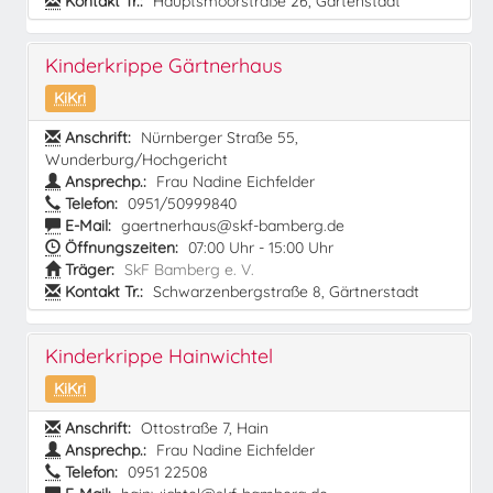
Kontakt Tr.:
Hauptsmoorstraße 26, Gartenstadt
Kinderkrippe Gärtnerhaus
KiKri
Anschrift:
Nürnberger Straße 55,
Wunderburg/Hochgericht
Ansprechp.:
Frau Nadine Eichfelder
Telefon:
0951/50999840
E-Mail:
gaertnerhaus@skf-bamberg.de
Öffnungszeiten:
07:00 Uhr - 15:00 Uhr
Träger:
SkF Bamberg e. V.
Kontakt Tr.:
Schwarzenbergstraße 8, Gärtnerstadt
Kinderkrippe Hainwichtel
KiKri
Anschrift:
Ottostraße 7, Hain
Ansprechp.:
Frau Nadine Eichfelder
Telefon:
0951 22508