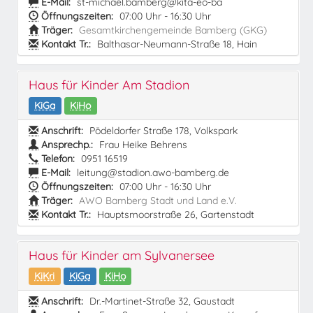
E-Mail:
st-michael.bamberg@kita-eo-ba
Öffnungszeiten:
07:00 Uhr - 16:30 Uhr
Träger:
Gesamtkirchengemeinde Bamberg (GKG)
Kontakt Tr.:
Balthasar-Neumann-Straße 18, Hain
Haus für Kinder Am Stadion
KiGa
KiHo
Anschrift:
Pödeldorfer Straße 178, Volkspark
Ansprechp.:
Frau Heike Behrens
Telefon:
0951 16519
E-Mail:
leitung@stadion.awo-bamberg.de
Öffnungszeiten:
07:00 Uhr - 16:30 Uhr
Träger:
AWO Bamberg Stadt und Land e.V.
Kontakt Tr.:
Hauptsmoorstraße 26, Gartenstadt
Haus für Kinder am Sylvanersee
KiKri
KiGa
KiHo
Anschrift:
Dr.-Martinet-Straße 32, Gaustadt