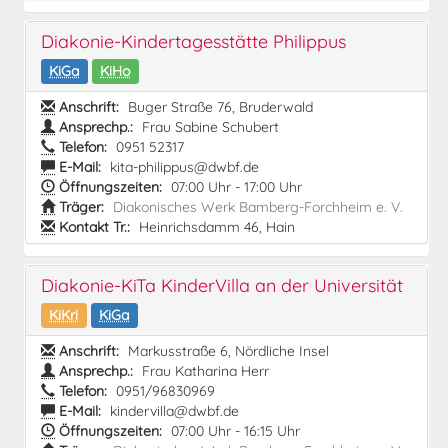
Diakonie-Kindertagesstätte Philippus
KiGa
KiHo
Anschrift:
Buger Straße 76, Bruderwald
Ansprechp.:
Frau Sabine Schubert
Telefon:
0951 52317
E-Mail:
kita-philippus@dwbf.de
Öffnungszeiten:
07:00 Uhr - 17:00 Uhr
Träger:
Diakonisches Werk Bamberg-Forchheim e. V.
Kontakt Tr.:
Heinrichsdamm 46, Hain
Diakonie-KiTa KinderVilla an der Universität
KiKri
KiGa
Anschrift:
Markusstraße 6, Nördliche Insel
Ansprechp.:
Frau Katharina Herr
Telefon:
0951/96830969
E-Mail:
kindervilla@dwbf.de
Öffnungszeiten:
07:00 Uhr - 16:15 Uhr