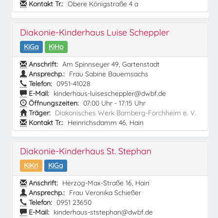
Kontakt Tr.:
Obere Königstraße 4 a
Diakonie-Kinderhaus Luise Scheppler
KiGa
KiHo
Anschrift:
Am Spinnseyer 49, Gartenstadt
Ansprechp.:
Frau Sabine Bauernsachs
Telefon:
0951-41028
E-Mail:
kinderhaus-luisescheppler@dwbf.de
Öffnungszeiten:
07:00 Uhr - 17:15 Uhr
Träger:
Diakonisches Werk Bamberg-Forchheim e. V.
Kontakt Tr.:
Heinrichsdamm 46, Hain
Diakonie-Kinderhaus St. Stephan
KiKri
KiGa
Anschrift:
Herzog-Max-Straße 16, Hain
Ansprechp.:
Frau Veronika Schießer
Telefon:
0951 23650
E-Mail:
kinderhaus-ststephan@dwbf.de