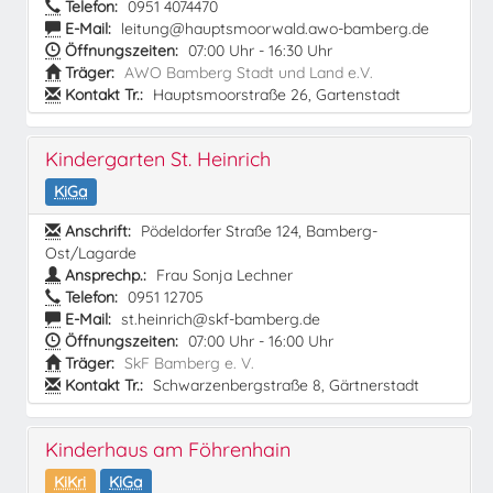
Telefon:
0951 4074470
E-Mail:
leitung@hauptsmoorwald.awo-bamberg.de
Öffnungszeiten:
07:00 Uhr - 16:30 Uhr
Träger:
AWO Bamberg Stadt und Land e.V.
Kontakt Tr.:
Hauptsmoorstraße 26, Gartenstadt
Kindergarten St. Heinrich
KiGa
Anschrift:
Pödeldorfer Straße 124, Bamberg-
Ost/Lagarde
Ansprechp.:
Frau Sonja Lechner
Telefon:
0951 12705
E-Mail:
st.heinrich@skf-bamberg.de
Öffnungszeiten:
07:00 Uhr - 16:00 Uhr
Träger:
SkF Bamberg e. V.
Kontakt Tr.:
Schwarzenbergstraße 8, Gärtnerstadt
Kinderhaus am Föhrenhain
KiKri
KiGa