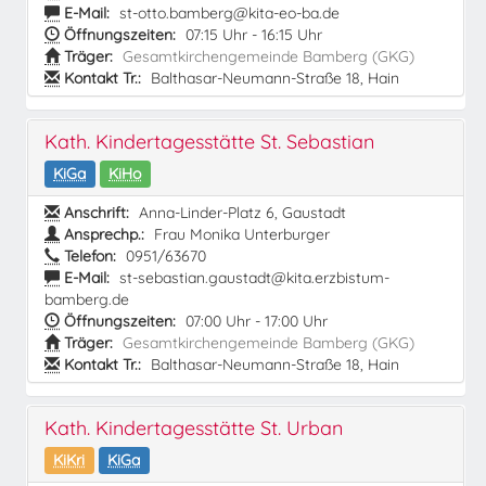
E-Mail:
st-otto.bamberg@kita-eo-ba.de
Öffnungszeiten:
07:15 Uhr - 16:15 Uhr
Träger:
Gesamtkirchengemeinde Bamberg (GKG)
Kontakt Tr.:
Balthasar-Neumann-Straße 18, Hain
Kath. Kindertagesstätte St. Sebastian
KiGa
KiHo
Anschrift:
Anna-Linder-Platz 6, Gaustadt
Ansprechp.:
Frau Monika Unterburger
Telefon:
0951/63670
E-Mail:
st-sebastian.gaustadt@kita.erzbistum-
bamberg.de
Öffnungszeiten:
07:00 Uhr - 17:00 Uhr
Träger:
Gesamtkirchengemeinde Bamberg (GKG)
Kontakt Tr.:
Balthasar-Neumann-Straße 18, Hain
Kath. Kindertagesstätte St. Urban
KiKri
KiGa