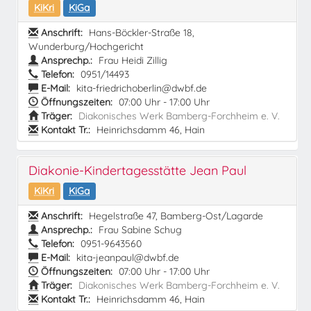
KiKri
KiGa
Anschrift:
Hans-Böckler-Straße 18,
Wunderburg/Hochgericht
Ansprechp.:
Frau Heidi Zillig
Telefon:
0951/14493
E-Mail:
kita-friedrichoberlin@dwbf.de
Öffnungszeiten:
07:00 Uhr - 17:00 Uhr
Träger:
Diakonisches Werk Bamberg-Forchheim e. V.
Kontakt Tr.:
Heinrichsdamm 46, Hain
Diakonie-Kindertagesstätte Jean Paul
KiKri
KiGa
Anschrift:
Hegelstraße 47, Bamberg-Ost/Lagarde
Ansprechp.:
Frau Sabine Schug
Telefon:
0951-9643560
E-Mail:
kita-jeanpaul@dwbf.de
Öffnungszeiten:
07:00 Uhr - 17:00 Uhr
Träger:
Diakonisches Werk Bamberg-Forchheim e. V.
Kontakt Tr.:
Heinrichsdamm 46, Hain