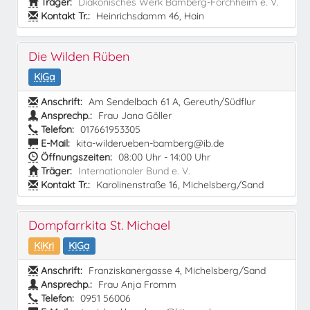
Träger:
Diakonisches Werk Bamberg-Forchheim e. V.
Kontakt Tr.:
Heinrichsdamm 46, Hain
Die Wilden Rüben
KiGa
Anschrift:
Am Sendelbach 61 A, Gereuth/Südflur
Ansprechp.:
Frau Jana Göller
Telefon:
017661953305
E-Mail:
kita-wilderueben-bamberg@ib.de
Öffnungszeiten:
08:00 Uhr - 14:00 Uhr
Träger:
Internationaler Bund e. V.
Kontakt Tr.:
Karolinenstraße 16, Michelsberg/Sand
Dompfarrkita St. Michael
KiKri
KiGa
Anschrift:
Franziskanergasse 4, Michelsberg/Sand
Ansprechp.:
Frau Anja Fromm
Telefon:
0951 56006