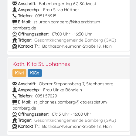
Anschrift:
Babenbergerring 67, Südwest
Ansprechp.:
Frau Silvia Hüttner
Telefon:
0951 56915
E-Mail:
st-urban.bamberg@kita.erzbistum-
bamberg.de
Öffnungszeiten:
07:00 Uhr - 16:30 Uhr
Träger:
Gesamtkirchengemeinde Bamberg (GKG)
Kontakt Tr.:
Balthasar-Neumann-Straße 18, Hain
Kath. Kita St. Johannes
KiKri
KiGa
Anschrift:
Oberer Stephansberg 7, Stephansberg
Ansprechp.:
Frau Ulrike Böhnlein
Telefon:
0951 57029
E-Mail:
st-johannes.bamberg@kita.erzbistum-
bamberg.de
Öffnungszeiten:
07:15 Uhr - 16:00 Uhr
Träger:
Gesamtkirchengemeinde Bamberg (GKG)
Kontakt Tr.:
Balthasar-Neumann-Straße 18, Hain