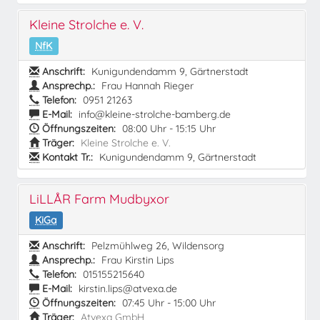
Kleine Strolche e. V.
NfK
Anschrift:
Kunigundendamm 9, Gärtnerstadt
Ansprechp.:
Frau Hannah Rieger
Telefon:
0951 21263
E-Mail:
info@kleine-strolche-bamberg.de
Öffnungszeiten:
08:00 Uhr - 15:15 Uhr
Träger:
Kleine Strolche e. V.
Kontakt Tr.:
Kunigundendamm 9, Gärtnerstadt
LiLLÅR Farm Mudbyxor
KiGa
Anschrift:
Pelzmühlweg 26, Wildensorg
Ansprechp.:
Frau Kirstin Lips
Telefon:
015155215640
E-Mail:
kirstin.lips@atvexa.de
Öffnungszeiten:
07:45 Uhr - 15:00 Uhr
Träger:
Atvexa GmbH