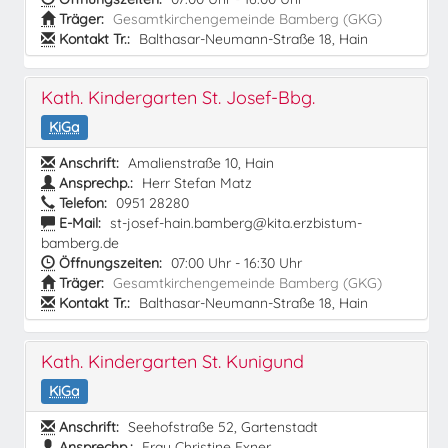
Träger:
Gesamtkirchengemeinde Bamberg (GKG)
Kontakt Tr.:
Balthasar-Neumann-Straße 18, Hain
Kath. Kindergarten St. Josef-Bbg.
KiGa
Anschrift:
Amalienstraße 10, Hain
Ansprechp.:
Herr Stefan Matz
Telefon:
0951 28280
E-Mail:
st-josef-hain.bamberg@kita.erzbistum-
bamberg.de
Öffnungszeiten:
07:00 Uhr - 16:30 Uhr
Träger:
Gesamtkirchengemeinde Bamberg (GKG)
Kontakt Tr.:
Balthasar-Neumann-Straße 18, Hain
Kath. Kindergarten St. Kunigund
KiGa
Anschrift:
Seehofstraße 52, Gartenstadt
Ansprechp.:
Frau Christine Exner