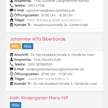
Ansprechp.:
Frau Susanne Langhammer-Kempf
Telefon:
0951 67128
E-Mail:
sylvanersee@awo-bamberg.de
Öffnungszeiten:
07:00 Uhr - 16:30 Uhr
Träger:
AWO Bamberg Stadt und Land e.V.
Kontakt Tr.:
Hauptsmoorstraße 26, Gartenstadt
Johanniter KiTa Biberbande
KiKri
KiGa
Anschrift:
Dr.-Ida-Noddack-Straße 6, Nördliche Insel
Ansprechp.:
Frau Kerstin Kolb
Telefon:
0951 301080500
E-Mail:
kindergartenbamberg@johanniter.de
Öffnungszeiten:
07:00 Uhr - 17:00 Uhr
Träger:
Johanniter-Unfall-Hilfe e. V.
Kontakt Tr.:
Dr.-Ida-Noddack-Straße 6, Nördliche Insel
Kath. Kindergarten Maria Hilf
KiGa