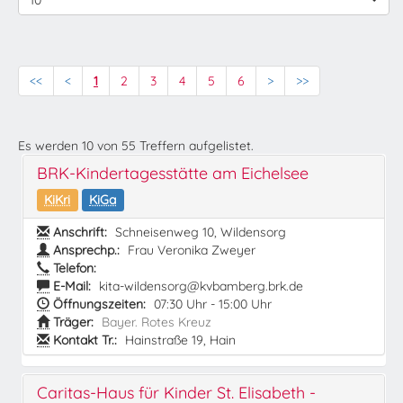
10
<<
<
1
2
3
4
5
6
>
>>
Es werden
10
von
55
Treffern aufgelistet.
BRK-Kindertagesstätte am Eichelsee
KiKri
KiGa
Anschrift:
Schneisenweg 10, Wildensorg
Ansprechp.:
Frau Veronika Zweyer
Telefon:
E-Mail:
kita-wildensorg@kvbamberg.brk.de
Öffnungszeiten:
07:30 Uhr - 15:00 Uhr
Träger:
Bayer. Rotes Kreuz
Kontakt Tr.:
Hainstraße 19, Hain
Caritas-Haus für Kinder St. Elisabeth -