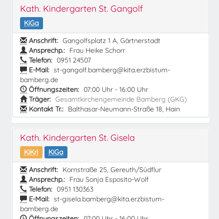
Kath. Kindergarten St. Gangolf
KiGa
Anschrift:
Gangolfsplatz 1 A, Gärtnerstadt
Ansprechp.:
Frau Heike Schorr
Telefon:
0951 24507
E-Mail:
st-gangolf.bamberg@kita.erzbistum-
bamberg.de
Öffnungszeiten:
07:00 Uhr - 16:00 Uhr
Träger:
Gesamtkirchengemeinde Bamberg (GKG)
Kontakt Tr.:
Balthasar-Neumann-Straße 18, Hain
Kath. Kindergarten St. Gisela
KiKri
KiGa
Anschrift:
Kornstraße 25, Gereuth/Südflur
Ansprechp.:
Frau Sonja Esposito-Wolf
Telefon:
0951 130363
E-Mail:
st-gisela.bamberg@kita.erzbistum-
bamberg.de
Öffnungszeiten:
07:00 Uhr - 16:00 Uhr