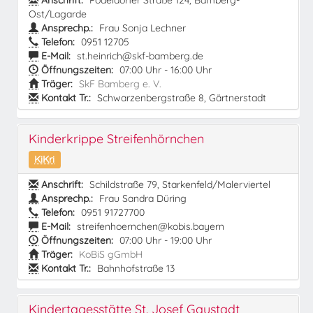
Anschrift:
Pödeldorfer Straße 124, Bamberg-
Ost/Lagarde
Ansprechp.:
Frau Sonja Lechner
Telefon:
0951 12705
E-Mail:
st.heinrich@skf-bamberg.de
Öffnungszeiten:
07:00 Uhr - 16:00 Uhr
Träger:
SkF Bamberg e. V.
Kontakt Tr.:
Schwarzenbergstraße 8, Gärtnerstadt
Kinderkrippe Streifenhörnchen
KiKri
Anschrift:
Schildstraße 79, Starkenfeld/Malerviertel
Ansprechp.:
Frau Sandra Düring
Telefon:
0951 91727700
E-Mail:
streifenhoernchen@kobis.bayern
Öffnungszeiten:
07:00 Uhr - 19:00 Uhr
Träger:
KoBiS gGmbH
Kontakt Tr.:
Bahnhofstraße 13
Kindertagesstätte St. Josef Gaustadt