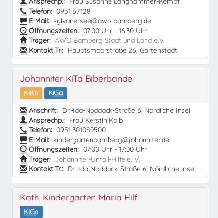
Ansprechp.:
Frau Susanne Langhammer-Kempf
Telefon:
0951 67128
E-Mail:
sylvanersee@awo-bamberg.de
Öffnungszeiten:
07:00 Uhr - 16:30 Uhr
Träger:
AWO Bamberg Stadt und Land e.V.
Kontakt Tr.:
Hauptsmoorstraße 26, Gartenstadt
Johanniter KiTa Biberbande
KiKri
KiGa
Anschrift:
Dr.-Ida-Noddack-Straße 6, Nördliche Insel
Ansprechp.:
Frau Kerstin Kolb
Telefon:
0951 301080500
E-Mail:
kindergartenbamberg@johanniter.de
Öffnungszeiten:
07:00 Uhr - 17:00 Uhr
Träger:
Johanniter-Unfall-Hilfe e. V.
Kontakt Tr.:
Dr.-Ida-Noddack-Straße 6, Nördliche Insel
Kath. Kindergarten Maria Hilf
KiGa