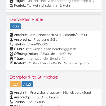
Träger:
Diakonisches Werk Bamberg-Forchheim e. V.
Kontakt Tr.:
Heinrichsdamm 46, Hain
Die Wilden Rüben
KiGa
Anschrift:
Am Sendelbach 61 A, Gereuth/Südflur
Ansprechp.:
Frau Jana Göller
Telefon:
017661953305
E-Mail:
kita-wilderueben-bamberg@ib.de
Öffnungszeiten:
08:00 Uhr - 14:00 Uhr
Träger:
Internationaler Bund e. V.
Kontakt Tr.:
Karolinenstraße 16, Michelsberg/Sand
Dompfarrkita St. Michael
KiKri
KiGa
Anschrift:
Franziskanergasse 4, Michelsberg/Sand
Ansprechp.:
Frau Anja Fromm
Telefon:
0951 56006