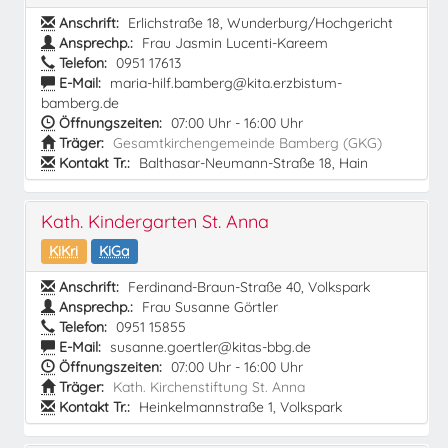
Anschrift:
Erlichstraße 18, Wunderburg/Hochgericht
Ansprechp.:
Frau Jasmin Lucenti-Kareem
Telefon:
0951 17613
E-Mail:
maria-hilf.bamberg@kita.erzbistum-
bamberg.de
Öffnungszeiten:
07:00 Uhr - 16:00 Uhr
Träger:
Gesamtkirchengemeinde Bamberg (GKG)
Kontakt Tr.:
Balthasar-Neumann-Straße 18, Hain
Kath. Kindergarten St. Anna
KiKri
KiGa
Anschrift:
Ferdinand-Braun-Straße 40, Volkspark
Ansprechp.:
Frau Susanne Görtler
Telefon:
0951 15855
E-Mail:
susanne.goertler@kitas-bbg.de
Öffnungszeiten:
07:00 Uhr - 16:00 Uhr
Träger:
Kath. Kirchenstiftung St. Anna
Kontakt Tr.:
Heinkelmannstraße 1, Volkspark