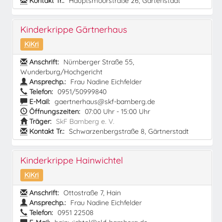
Kontakt Tr.:
Hauptsmoorstraße 26, Gartenstadt
Kinderkrippe Gärtnerhaus
KiKri
Anschrift:
Nürnberger Straße 55,
Wunderburg/Hochgericht
Ansprechp.:
Frau Nadine Eichfelder
Telefon:
0951/50999840
E-Mail:
gaertnerhaus@skf-bamberg.de
Öffnungszeiten:
07:00 Uhr - 15:00 Uhr
Träger:
SkF Bamberg e. V.
Kontakt Tr.:
Schwarzenbergstraße 8, Gärtnerstadt
Kinderkrippe Hainwichtel
KiKri
Anschrift:
Ottostraße 7, Hain
Ansprechp.:
Frau Nadine Eichfelder
Telefon:
0951 22508