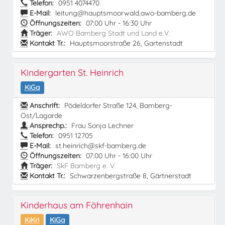
Telefon:
0951 4074470
E-Mail:
leitung@hauptsmoorwald.awo-bamberg.de
Öffnungszeiten:
07:00 Uhr - 16:30 Uhr
Träger:
AWO Bamberg Stadt und Land e.V.
Kontakt Tr.:
Hauptsmoorstraße 26, Gartenstadt
Kindergarten St. Heinrich
KiGa
Anschrift:
Pödeldorfer Straße 124, Bamberg-
Ost/Lagarde
Ansprechp.:
Frau Sonja Lechner
Telefon:
0951 12705
E-Mail:
st.heinrich@skf-bamberg.de
Öffnungszeiten:
07:00 Uhr - 16:00 Uhr
Träger:
SkF Bamberg e. V.
Kontakt Tr.:
Schwarzenbergstraße 8, Gärtnerstadt
Kinderhaus am Föhrenhain
KiKri
KiGa