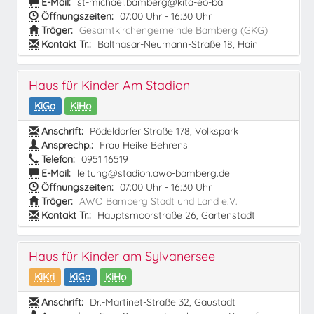
E-Mail:
st-michael.bamberg@kita-eo-ba
Öffnungszeiten:
07:00 Uhr - 16:30 Uhr
Träger:
Gesamtkirchengemeinde Bamberg (GKG)
Kontakt Tr.:
Balthasar-Neumann-Straße 18, Hain
Haus für Kinder Am Stadion
KiGa
KiHo
Anschrift:
Pödeldorfer Straße 178, Volkspark
Ansprechp.:
Frau Heike Behrens
Telefon:
0951 16519
E-Mail:
leitung@stadion.awo-bamberg.de
Öffnungszeiten:
07:00 Uhr - 16:30 Uhr
Träger:
AWO Bamberg Stadt und Land e.V.
Kontakt Tr.:
Hauptsmoorstraße 26, Gartenstadt
Haus für Kinder am Sylvanersee
KiKri
KiGa
KiHo
Anschrift:
Dr.-Martinet-Straße 32, Gaustadt