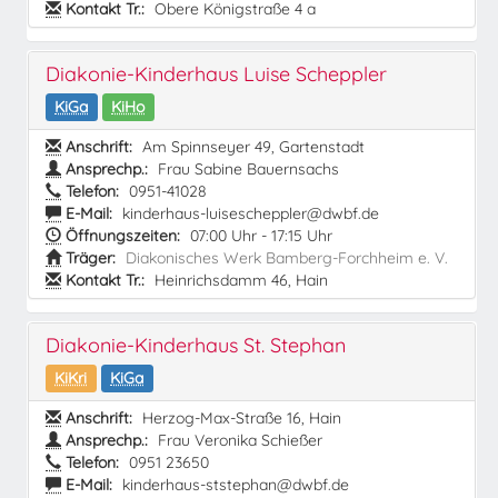
Kontakt Tr.:
Obere Königstraße 4 a
Diakonie-Kinderhaus Luise Scheppler
KiGa
KiHo
Anschrift:
Am Spinnseyer 49, Gartenstadt
Ansprechp.:
Frau Sabine Bauernsachs
Telefon:
0951-41028
E-Mail:
kinderhaus-luisescheppler@dwbf.de
Öffnungszeiten:
07:00 Uhr - 17:15 Uhr
Träger:
Diakonisches Werk Bamberg-Forchheim e. V.
Kontakt Tr.:
Heinrichsdamm 46, Hain
Diakonie-Kinderhaus St. Stephan
KiKri
KiGa
Anschrift:
Herzog-Max-Straße 16, Hain
Ansprechp.:
Frau Veronika Schießer
Telefon:
0951 23650
E-Mail:
kinderhaus-ststephan@dwbf.de