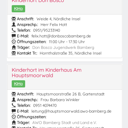
Kinderhort Don Bosco
KiHo
Anschrift:
Weide 4, Nördliche Insel
Ansprechp.:
Herr Felix Hott
Telefon:
0951/95233140
E-Mail:
felix.hott@donboscobamberg.de
Öffnungszeiten:
11:00 Uhr - 17:30 Uhr
Träger:
Don Bosco Jugendwerk Bamberg
Kontakt Tr.:
Hornthalstraße 35, Nördliche Insel
Kinderhort im Kinderhaus Am
Hauptsmoorwald
KiHo
Anschrift:
Hauptsmoorstraße 26 B, Gartenstadt
Ansprechp.:
Frau Barbara Winkler
Telefon:
0951 4074470
E-Mail:
leitung@hauptsmoorwald.awo-bamberg.de
Öffnungszeiten:
Träger:
AWO Bamberg Stadt und Land e.V.