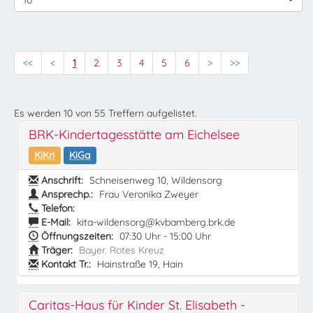
10
<<
<
1
2
3
4
5
6
>
>>
Es werden
10
von
55
Treffern aufgelistet.
BRK-Kindertagesstätte am Eichelsee
KiKri
KiGa
Anschrift:
Schneisenweg 10, Wildensorg
Ansprechp.:
Frau Veronika Zweyer
Telefon:
E-Mail:
kita-wildensorg@kvbamberg.brk.de
Öffnungszeiten:
07:30 Uhr - 15:00 Uhr
Träger:
Bayer. Rotes Kreuz
Kontakt Tr.:
Hainstraße 19, Hain
Caritas-Haus für Kinder St. Elisabeth -