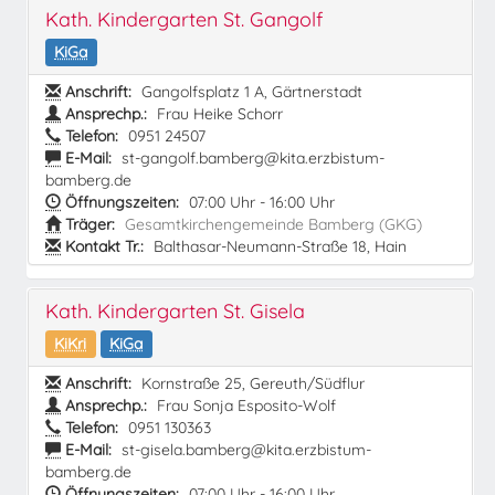
Kath. Kindergarten St. Gangolf
KiGa
Anschrift:
Gangolfsplatz 1 A, Gärtnerstadt
Ansprechp.:
Frau Heike Schorr
Telefon:
0951 24507
E-Mail:
st-gangolf.bamberg@kita.erzbistum-
bamberg.de
Öffnungszeiten:
07:00 Uhr - 16:00 Uhr
Träger:
Gesamtkirchengemeinde Bamberg (GKG)
Kontakt Tr.:
Balthasar-Neumann-Straße 18, Hain
Kath. Kindergarten St. Gisela
KiKri
KiGa
Anschrift:
Kornstraße 25, Gereuth/Südflur
Ansprechp.:
Frau Sonja Esposito-Wolf
Telefon:
0951 130363
E-Mail:
st-gisela.bamberg@kita.erzbistum-
bamberg.de
Öffnungszeiten:
07:00 Uhr - 16:00 Uhr