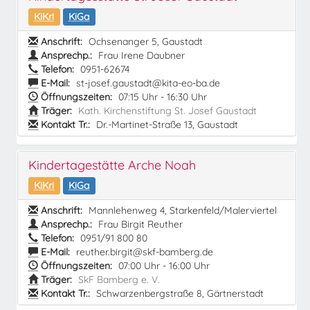
KiKri
KiGa
Anschrift:
Ochsenanger 5, Gaustadt
Ansprechp.:
Frau Irene Daubner
Telefon:
0951-62674
E-Mail:
st-josef.gaustadt@kita-eo-ba.de
Öffnungszeiten:
07:15 Uhr - 16:30 Uhr
Träger:
Kath. Kirchenstiftung St. Josef Gaustadt
Kontakt Tr.:
Dr.-Martinet-Straße 13, Gaustadt
Kindertagestätte Arche Noah
KiKri
KiGa
Anschrift:
Mannlehenweg 4, Starkenfeld/Malerviertel
Ansprechp.:
Frau Birgit Reuther
Telefon:
0951/91 800 80
E-Mail:
reuther.birgit@skf-bamberg.de
Öffnungszeiten:
07:00 Uhr - 16:00 Uhr
Träger:
SkF Bamberg e. V.
Kontakt Tr.:
Schwarzenbergstraße 8, Gärtnerstadt