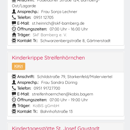
Anschrift:
Pödeldorfer Straße 124, Bamberg-
Ost/Lagarde
Ansprechp.:
Frau Sonja Lechner
Telefon:
0951 12705
E-Mail:
st.heinrich@skf-bamberg.de
Öffnungszeiten:
07:00 Uhr - 16:00 Uhr
Träger:
SkF Bamberg e. V.
Kontakt Tr.:
Schwarzenbergstraße 8, Gärtnerstadt
Kinderkrippe Streifenhörnchen
KiKri
Anschrift:
Schildstraße 79, Starkenfeld/Malerviertel
Ansprechp.:
Frau Sandra Düring
Telefon:
0951 91727700
E-Mail:
streifenhoernchen@kobis.bayern
Öffnungszeiten:
07:00 Uhr - 19:00 Uhr
Träger:
KoBiS gGmbH
Kontakt Tr.:
Bahnhofstraße 13
Kindertagesstätte St. Josef Gaustadt