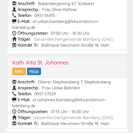
Anschrift:
Babenbergerring 67, Südwest
Ansprechp.:
Frau Silvia Hüttner
Telefon:
0951 56915
E-Mail:
st-urban.bamberg@kita.erzbistum-
bamberg.de
Öffnungszeiten:
07:00 Uhr - 16:30 Uhr
Träger:
Gesamtkirchengemeinde Bamberg (GKG)
Kontakt Tr.:
Balthasar-Neumann-Straße 18, Hain
Kath. Kita St. Johannes
KiKri
KiGa
Anschrift:
Oberer Stephansberg 7, Stephansberg
Ansprechp.:
Frau Ulrike Böhnlein
Telefon:
0951 57029
E-Mail:
st-johannes.bamberg@kita.erzbistum-
bamberg.de
Öffnungszeiten:
07:15 Uhr - 16:00 Uhr
Träger:
Gesamtkirchengemeinde Bamberg (GKG)
Kontakt Tr.:
Balthasar-Neumann-Straße 18, Hain