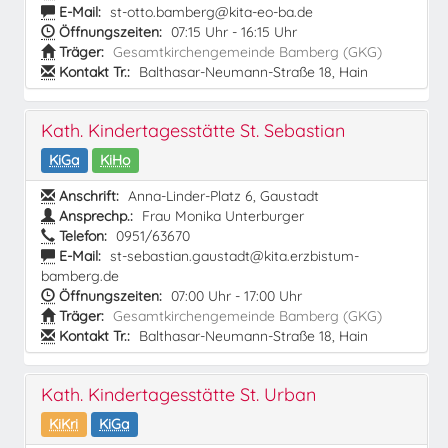
E-Mail:
st-otto.bamberg@kita-eo-ba.de
Öffnungszeiten:
07:15 Uhr - 16:15 Uhr
Träger:
Gesamtkirchengemeinde Bamberg (GKG)
Kontakt Tr.:
Balthasar-Neumann-Straße 18, Hain
Kath. Kindertagesstätte St. Sebastian
KiGa
KiHo
Anschrift:
Anna-Linder-Platz 6, Gaustadt
Ansprechp.:
Frau Monika Unterburger
Telefon:
0951/63670
E-Mail:
st-sebastian.gaustadt@kita.erzbistum-
bamberg.de
Öffnungszeiten:
07:00 Uhr - 17:00 Uhr
Träger:
Gesamtkirchengemeinde Bamberg (GKG)
Kontakt Tr.:
Balthasar-Neumann-Straße 18, Hain
Kath. Kindertagesstätte St. Urban
KiKri
KiGa