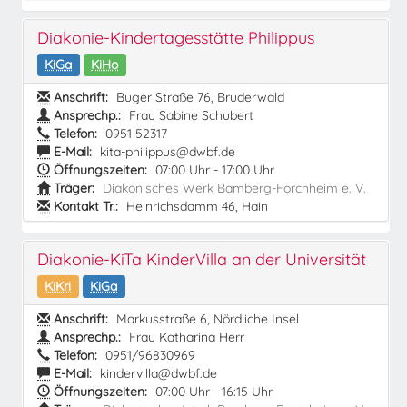
Diakonie-Kindertagesstätte Philippus
KiGa
KiHo
Anschrift:
Buger Straße 76, Bruderwald
Ansprechp.:
Frau Sabine Schubert
Telefon:
0951 52317
E-Mail:
kita-philippus@dwbf.de
Öffnungszeiten:
07:00 Uhr - 17:00 Uhr
Träger:
Diakonisches Werk Bamberg-Forchheim e. V.
Kontakt Tr.:
Heinrichsdamm 46, Hain
Diakonie-KiTa KinderVilla an der Universität
KiKri
KiGa
Anschrift:
Markusstraße 6, Nördliche Insel
Ansprechp.:
Frau Katharina Herr
Telefon:
0951/96830969
E-Mail:
kindervilla@dwbf.de
Öffnungszeiten:
07:00 Uhr - 16:15 Uhr