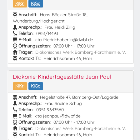
KiKri
KiGa
Anschrift:
Hans-Böckler-Straße 18,
Wunderburg/Hochgericht
Ansprechp.:
Frau Heidi Zillig
Telefon:
0951/14493
E-Mail:
kita-friedrichoberlin@dwbf.de
Öffnungszeiten:
07:00 Uhr - 17:00 Uhr
Träger:
Diakonisches Werk Bamberg-Forchheim e. V.
Kontakt Tr.:
Heinrichsdamm 46, Hain
Diakonie-Kindertagesstätte Jean Paul
KiKri
KiGa
Anschrift:
Hegelstraße 47, Bamberg-Ost/Lagarde
Ansprechp.:
Frau Sabine Schug
Telefon:
0951-9643560
E-Mail:
kita-jeanpaul@dwbf.de
Öffnungszeiten:
07:00 Uhr - 17:00 Uhr
Träger:
Diakonisches Werk Bamberg-Forchheim e. V.
Kontakt Tr.:
Heinrichsdamm 46, Hain