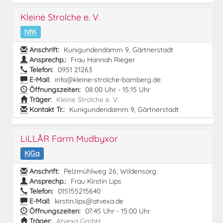
Kleine Strolche e. V.
NfK
Anschrift:
Kunigundendamm 9, Gärtnerstadt
Ansprechp.:
Frau Hannah Rieger
Telefon:
0951 21263
E-Mail:
info@kleine-strolche-bamberg.de
Öffnungszeiten:
08:00 Uhr - 15:15 Uhr
Träger:
Kleine Strolche e. V.
Kontakt Tr.:
Kunigundendamm 9, Gärtnerstadt
LiLLÅR Farm Mudbyxor
KiGa
Anschrift:
Pelzmühlweg 26, Wildensorg
Ansprechp.:
Frau Kirstin Lips
Telefon:
015155215640
E-Mail:
kirstin.lips@atvexa.de
Öffnungszeiten:
07:45 Uhr - 15:00 Uhr
Träger:
Atvexa GmbH