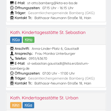
E-Mail:
st-otto.bamberg@kita-eo-ba.de
Öffnungszeiten:
07:15 Uhr - 16:15 Uhr
Träger:
Gesamtkirchengemeinde Bamberg (GKG)
Kontakt Tr.:
Balthasar-Neumann-Straße 18, Hain
Kath. Kindertagesstätte St. Sebastian
KiGa
KiHo
Anschrift:
Anna-Linder-Platz 6, Gaustadt
Ansprechp.:
Frau Monika Unterburger
Telefon:
0951/63670
E-Mail:
st-sebastian.gaustadt@kita.erzbistum-
bamberg.de
Öffnungszeiten:
07:00 Uhr - 17:00 Uhr
Träger:
Gesamtkirchengemeinde Bamberg (GKG)
Kontakt Tr.:
Balthasar-Neumann-Straße 18, Hain
Kath. Kindertagesstätte St. Urban
KiKri
KiGa