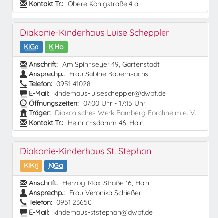
Kontakt Tr.:
Obere Königstraße 4 a
Diakonie-Kinderhaus Luise Scheppler
KiGa
KiHo
Anschrift:
Am Spinnseyer 49, Gartenstadt
Ansprechp.:
Frau Sabine Bauernsachs
Telefon:
0951-41028
E-Mail:
kinderhaus-luisescheppler@dwbf.de
Öffnungszeiten:
07:00 Uhr - 17:15 Uhr
Träger:
Diakonisches Werk Bamberg-Forchheim e. V.
Kontakt Tr.:
Heinrichsdamm 46, Hain
Diakonie-Kinderhaus St. Stephan
KiKri
KiGa
Anschrift:
Herzog-Max-Straße 16, Hain
Ansprechp.:
Frau Veronika Schießer
Telefon:
0951 23650
E-Mail:
kinderhaus-ststephan@dwbf.de