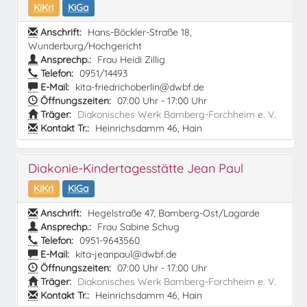
KiKri
KiGa
Anschrift:
Hans-Böckler-Straße 18,
Wunderburg/Hochgericht
Ansprechp.:
Frau Heidi Zillig
Telefon:
0951/14493
E-Mail:
kita-friedrichoberlin@dwbf.de
Öffnungszeiten:
07:00 Uhr - 17:00 Uhr
Träger:
Diakonisches Werk Bamberg-Forchheim e. V.
Kontakt Tr.:
Heinrichsdamm 46, Hain
Diakonie-Kindertagesstätte Jean Paul
KiKri
KiGa
Anschrift:
Hegelstraße 47, Bamberg-Ost/Lagarde
Ansprechp.:
Frau Sabine Schug
Telefon:
0951-9643560
E-Mail:
kita-jeanpaul@dwbf.de
Öffnungszeiten:
07:00 Uhr - 17:00 Uhr
Träger:
Diakonisches Werk Bamberg-Forchheim e. V.
Kontakt Tr.:
Heinrichsdamm 46, Hain