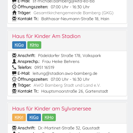
E-Mail:
st-michael.bamberg@kita-eo-ba
Öffnungszeiten:
07:00 Uhr - 16:30 Uhr
Träger:
Gesamtkirchengemeinde Bamberg (GKG)
Kontakt Tr.:
Balthasar-Neumann-Straße 18, Hain
Haus für Kinder Am Stadion
KiGa
KiHo
Anschrift:
Pödeldorfer Straße 178, Volkspark
Ansprechp.:
Frau Heike Behrens
Telefon:
0951 16519
E-Mail:
leitung@stadion.awo-bamberg.de
Öffnungszeiten:
07:00 Uhr - 16:30 Uhr
Träger:
AWO Bamberg Stadt und Land e.V.
Kontakt Tr.:
Hauptsmoorstraße 26, Gartenstadt
Haus für Kinder am Sylvanersee
KiKri
KiGa
KiHo
Anschrift:
Dr.-Martinet-Straße 32, Gaustadt