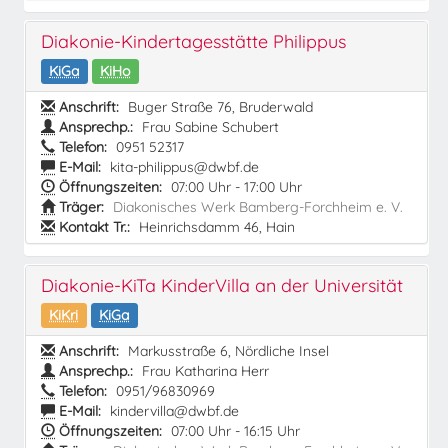
Diakonie-Kindertagesstätte Philippus
KiGa
KiHo
Anschrift:
Buger Straße 76, Bruderwald
Ansprechp.:
Frau Sabine Schubert
Telefon:
0951 52317
E-Mail:
kita-philippus@dwbf.de
Öffnungszeiten:
07:00 Uhr - 17:00 Uhr
Träger:
Diakonisches Werk Bamberg-Forchheim e. V.
Kontakt Tr.:
Heinrichsdamm 46, Hain
Diakonie-KiTa KinderVilla an der Universität
KiKri
KiGa
Anschrift:
Markusstraße 6, Nördliche Insel
Ansprechp.:
Frau Katharina Herr
Telefon:
0951/96830969
E-Mail:
kindervilla@dwbf.de
Öffnungszeiten:
07:00 Uhr - 16:15 Uhr