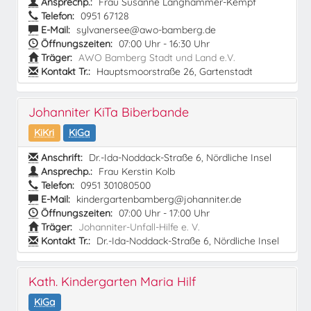
Ansprechp.:
Frau Susanne Langhammer-Kempf
Telefon:
0951 67128
E-Mail:
sylvanersee@awo-bamberg.de
Öffnungszeiten:
07:00 Uhr - 16:30 Uhr
Träger:
AWO Bamberg Stadt und Land e.V.
Kontakt Tr.:
Hauptsmoorstraße 26, Gartenstadt
Johanniter KiTa Biberbande
KiKri
KiGa
Anschrift:
Dr.-Ida-Noddack-Straße 6, Nördliche Insel
Ansprechp.:
Frau Kerstin Kolb
Telefon:
0951 301080500
E-Mail:
kindergartenbamberg@johanniter.de
Öffnungszeiten:
07:00 Uhr - 17:00 Uhr
Träger:
Johanniter-Unfall-Hilfe e. V.
Kontakt Tr.:
Dr.-Ida-Noddack-Straße 6, Nördliche Insel
Kath. Kindergarten Maria Hilf
KiGa