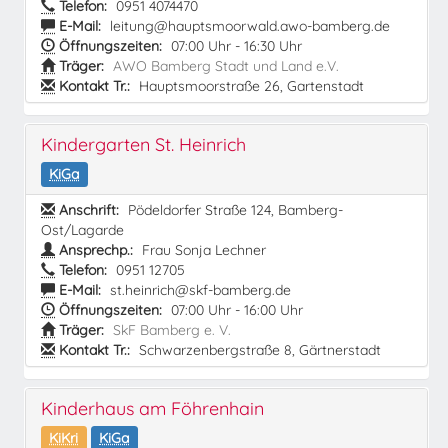
Telefon:
0951 4074470
E-Mail:
leitung@hauptsmoorwald.awo-bamberg.de
Öffnungszeiten:
07:00 Uhr - 16:30 Uhr
Träger:
AWO Bamberg Stadt und Land e.V.
Kontakt Tr.:
Hauptsmoorstraße 26, Gartenstadt
Kindergarten St. Heinrich
KiGa
Anschrift:
Pödeldorfer Straße 124, Bamberg-
Ost/Lagarde
Ansprechp.:
Frau Sonja Lechner
Telefon:
0951 12705
E-Mail:
st.heinrich@skf-bamberg.de
Öffnungszeiten:
07:00 Uhr - 16:00 Uhr
Träger:
SkF Bamberg e. V.
Kontakt Tr.:
Schwarzenbergstraße 8, Gärtnerstadt
Kinderhaus am Föhrenhain
KiKri
KiGa