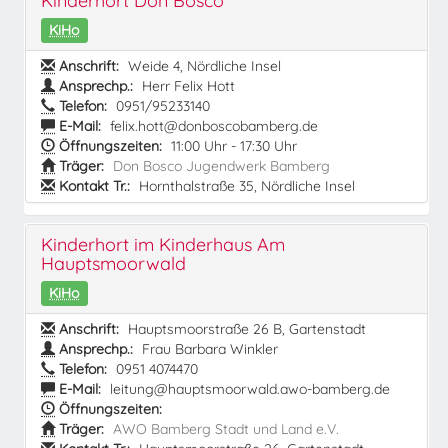
Kinderhort Don Bosco
KiHo
Anschrift:
Weide 4, Nördliche Insel
Ansprechp.:
Herr Felix Hott
Telefon:
0951/95233140
E-Mail:
felix.hott@donboscobamberg.de
Öffnungszeiten:
11:00 Uhr - 17:30 Uhr
Träger:
Don Bosco Jugendwerk Bamberg
Kontakt Tr.:
Hornthalstraße 35, Nördliche Insel
Kinderhort im Kinderhaus Am
Hauptsmoorwald
KiHo
Anschrift:
Hauptsmoorstraße 26 B, Gartenstadt
Ansprechp.:
Frau Barbara Winkler
Telefon:
0951 4074470
E-Mail:
leitung@hauptsmoorwald.awo-bamberg.de
Öffnungszeiten:
Träger:
AWO Bamberg Stadt und Land e.V.