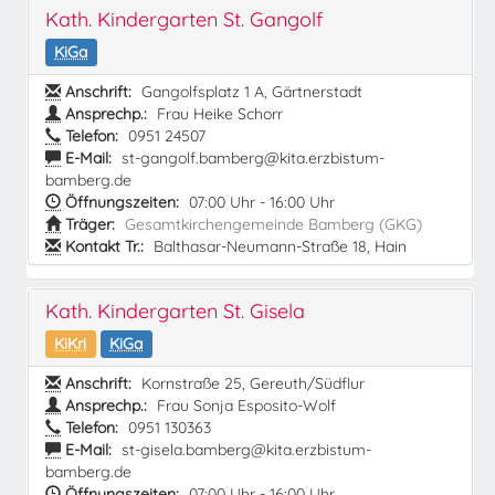
Kath. Kindergarten St. Gangolf
KiGa
Anschrift:
Gangolfsplatz 1 A, Gärtnerstadt
Ansprechp.:
Frau Heike Schorr
Telefon:
0951 24507
E-Mail:
st-gangolf.bamberg@kita.erzbistum-
bamberg.de
Öffnungszeiten:
07:00 Uhr - 16:00 Uhr
Träger:
Gesamtkirchengemeinde Bamberg (GKG)
Kontakt Tr.:
Balthasar-Neumann-Straße 18, Hain
Kath. Kindergarten St. Gisela
KiKri
KiGa
Anschrift:
Kornstraße 25, Gereuth/Südflur
Ansprechp.:
Frau Sonja Esposito-Wolf
Telefon:
0951 130363
E-Mail:
st-gisela.bamberg@kita.erzbistum-
bamberg.de
Öffnungszeiten:
07:00 Uhr - 16:00 Uhr