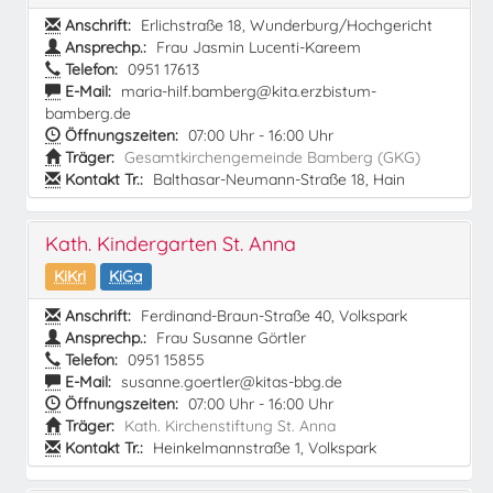
Anschrift:
Erlichstraße 18, Wunderburg/Hochgericht
Ansprechp.:
Frau Jasmin Lucenti-Kareem
Telefon:
0951 17613
E-Mail:
maria-hilf.bamberg@kita.erzbistum-
bamberg.de
Öffnungszeiten:
07:00 Uhr - 16:00 Uhr
Träger:
Gesamtkirchengemeinde Bamberg (GKG)
Kontakt Tr.:
Balthasar-Neumann-Straße 18, Hain
Kath. Kindergarten St. Anna
KiKri
KiGa
Anschrift:
Ferdinand-Braun-Straße 40, Volkspark
Ansprechp.:
Frau Susanne Görtler
Telefon:
0951 15855
E-Mail:
susanne.goertler@kitas-bbg.de
Öffnungszeiten:
07:00 Uhr - 16:00 Uhr
Träger:
Kath. Kirchenstiftung St. Anna
Kontakt Tr.:
Heinkelmannstraße 1, Volkspark