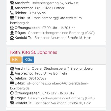
Anschrift:
Babenbergerring 67, Südwest
Ansprechp.:
Frau Silvia Hüttner
Telefon:
0951 56915
E-Mail:
st-urban.bamberg@kita.erzbistum-
bamberg.de
Öffnungszeiten:
07:00 Uhr - 16:30 Uhr
Träger:
Gesamtkirchengemeinde Bamberg (GKG)
Kontakt Tr.:
Balthasar-Neumann-Straße 18, Hain
Kath. Kita St. Johannes
KiKri
KiGa
Anschrift:
Oberer Stephansberg 7, Stephansberg
Ansprechp.:
Frau Ulrike Böhnlein
Telefon:
0951 57029
E-Mail:
st-johannes.bamberg@kita.erzbistum-
bamberg.de
Öffnungszeiten:
07:15 Uhr - 16:00 Uhr
Träger:
Gesamtkirchengemeinde Bamberg (GKG)
Kontakt Tr.:
Balthasar-Neumann-Straße 18, Hain