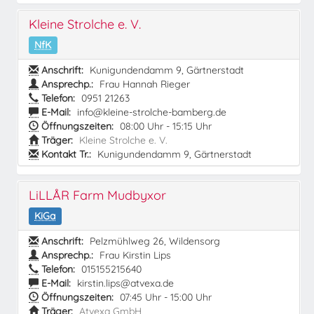
Kleine Strolche e. V.
NfK
Anschrift:
Kunigundendamm 9, Gärtnerstadt
Ansprechp.:
Frau Hannah Rieger
Telefon:
0951 21263
E-Mail:
info@kleine-strolche-bamberg.de
Öffnungszeiten:
08:00 Uhr - 15:15 Uhr
Träger:
Kleine Strolche e. V.
Kontakt Tr.:
Kunigundendamm 9, Gärtnerstadt
LiLLÅR Farm Mudbyxor
KiGa
Anschrift:
Pelzmühlweg 26, Wildensorg
Ansprechp.:
Frau Kirstin Lips
Telefon:
015155215640
E-Mail:
kirstin.lips@atvexa.de
Öffnungszeiten:
07:45 Uhr - 15:00 Uhr
Träger:
Atvexa GmbH