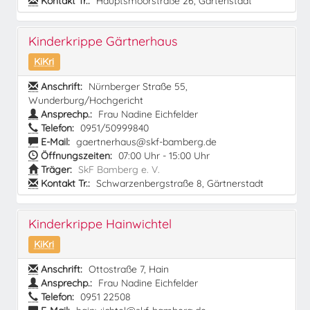
Kontakt Tr.:
Hauptsmoorstraße 26, Gartenstadt
Kinderkrippe Gärtnerhaus
KiKri
Anschrift:
Nürnberger Straße 55,
Wunderburg/Hochgericht
Ansprechp.:
Frau Nadine Eichfelder
Telefon:
0951/50999840
E-Mail:
gaertnerhaus@skf-bamberg.de
Öffnungszeiten:
07:00 Uhr - 15:00 Uhr
Träger:
SkF Bamberg e. V.
Kontakt Tr.:
Schwarzenbergstraße 8, Gärtnerstadt
Kinderkrippe Hainwichtel
KiKri
Anschrift:
Ottostraße 7, Hain
Ansprechp.:
Frau Nadine Eichfelder
Telefon:
0951 22508