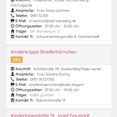
Anschrift:
Pödeldorfer Straße 124, Bamberg-
Ost/Lagarde
Ansprechp.:
Frau Sonja Lechner
Telefon:
0951 12705
E-Mail:
st.heinrich@skf-bamberg.de
Öffnungszeiten:
07:00 Uhr - 16:00 Uhr
Träger:
SkF Bamberg e. V.
Kontakt Tr.:
Schwarzenbergstraße 8, Gärtnerstadt
Kinderkrippe Streifenhörnchen
KiKri
Anschrift:
Schildstraße 79, Starkenfeld/Malerviertel
Ansprechp.:
Frau Sandra Düring
Telefon:
0951 91727700
E-Mail:
streifenhoernchen@kobis.bayern
Öffnungszeiten:
07:00 Uhr - 19:00 Uhr
Träger:
KoBiS gGmbH
Kontakt Tr.:
Bahnhofstraße 13
Kindertagesstätte St. Josef Gaustadt