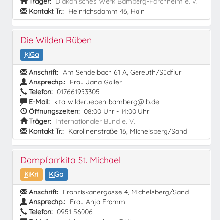
Träger:
Diakonisches Werk Bamberg-Forchheim e. V.
Kontakt Tr.:
Heinrichsdamm 46, Hain
Die Wilden Rüben
KiGa
Anschrift:
Am Sendelbach 61 A, Gereuth/Südflur
Ansprechp.:
Frau Jana Göller
Telefon:
017661953305
E-Mail:
kita-wilderueben-bamberg@ib.de
Öffnungszeiten:
08:00 Uhr - 14:00 Uhr
Träger:
Internationaler Bund e. V.
Kontakt Tr.:
Karolinenstraße 16, Michelsberg/Sand
Dompfarrkita St. Michael
KiKri
KiGa
Anschrift:
Franziskanergasse 4, Michelsberg/Sand
Ansprechp.:
Frau Anja Fromm
Telefon:
0951 56006