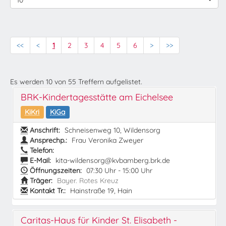
10
<<
<
1
2
3
4
5
6
>
>>
Es werden
10
von
55
Treffern aufgelistet.
BRK-Kindertagesstätte am Eichelsee
KiKri
KiGa
Anschrift:
Schneisenweg 10, Wildensorg
Ansprechp.:
Frau Veronika Zweyer
Telefon:
E-Mail:
kita-wildensorg@kvbamberg.brk.de
Öffnungszeiten:
07:30 Uhr - 15:00 Uhr
Träger:
Bayer. Rotes Kreuz
Kontakt Tr.:
Hainstraße 19, Hain
Caritas-Haus für Kinder St. Elisabeth -