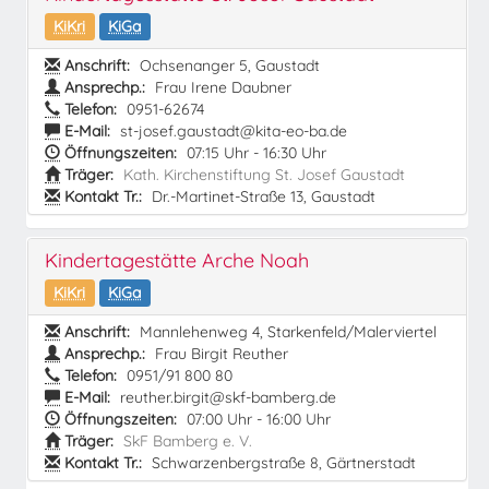
KiKri
KiGa
Anschrift:
Ochsenanger 5, Gaustadt
Ansprechp.:
Frau Irene Daubner
Telefon:
0951-62674
E-Mail:
st-josef.gaustadt@kita-eo-ba.de
Öffnungszeiten:
07:15 Uhr - 16:30 Uhr
Träger:
Kath. Kirchenstiftung St. Josef Gaustadt
Kontakt Tr.:
Dr.-Martinet-Straße 13, Gaustadt
Kindertagestätte Arche Noah
KiKri
KiGa
Anschrift:
Mannlehenweg 4, Starkenfeld/Malerviertel
Ansprechp.:
Frau Birgit Reuther
Telefon:
0951/91 800 80
E-Mail:
reuther.birgit@skf-bamberg.de
Öffnungszeiten:
07:00 Uhr - 16:00 Uhr
Träger:
SkF Bamberg e. V.
Kontakt Tr.:
Schwarzenbergstraße 8, Gärtnerstadt