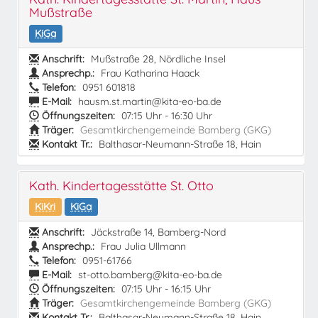
Mußstraße
KiGa
Anschrift:
Mußstraße 28, Nördliche Insel
Ansprechp.:
Frau Katharina Haack
Telefon:
0951 601818
E-Mail:
hausm.st.martin@kita-eo-ba.de
Öffnungszeiten:
07:15 Uhr - 16:30 Uhr
Träger:
Gesamtkirchengemeinde Bamberg (GKG)
Kontakt Tr.:
Balthasar-Neumann-Straße 18, Hain
Kath. Kindertagesstätte St. Otto
KiKri
KiGa
Anschrift:
Jäckstraße 14, Bamberg-Nord
Ansprechp.:
Frau Julia Ullmann
Telefon:
0951-61766
E-Mail:
st-otto.bamberg@kita-eo-ba.de
Öffnungszeiten:
07:15 Uhr - 16:15 Uhr
Träger:
Gesamtkirchengemeinde Bamberg (GKG)
Kontakt Tr.:
Balthasar-Neumann-Straße 18, Hain