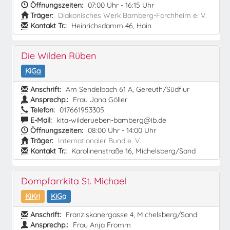
Öffnungszeiten:
07:00 Uhr - 16:15 Uhr
Träger:
Diakonisches Werk Bamberg-Forchheim e. V.
Kontakt Tr.:
Heinrichsdamm 46, Hain
Die Wilden Rüben
KiGa
Anschrift:
Am Sendelbach 61 A, Gereuth/Südflur
Ansprechp.:
Frau Jana Göller
Telefon:
017661953305
E-Mail:
kita-wilderueben-bamberg@ib.de
Öffnungszeiten:
08:00 Uhr - 14:00 Uhr
Träger:
Internationaler Bund e. V.
Kontakt Tr.:
Karolinenstraße 16, Michelsberg/Sand
Dompfarrkita St. Michael
KiKri
KiGa
Anschrift:
Franziskanergasse 4, Michelsberg/Sand
Ansprechp.:
Frau Anja Fromm