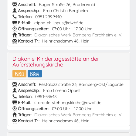
Anschrift:
Buger Straße 76, Bruderwald
Ansprechp.:
Frau Christin Bergheim
Telefon:
0951 2999440
E-Mail:
krippe-philippus@dwbf.de
Öffnungszeiten:
07:00 Uhr - 17:00 Uhr
Träger:
Diakonisches Werk Bamberg-Forchheim e. V.
Kontakt Tr.:
Heinrichsdamm 46, Hain
Diakonie-Kindertagesstätte an der
Auferstehungskirche
KiKri
KiGa
Anschrift:
Pestalozzistraße 23, Bamberg-Ost/Lagarde
Ansprechp.:
Frau Lorena Oppelt
Telefon:
0951-33648
E-Mail:
kita-auferstehungskirche@dwbf.de
Öffnungszeiten:
07:00 Uhr - 17:00 Uhr
Träger:
Diakonisches Werk Bamberg-Forchheim e. V.
Kontakt Tr.:
Heinrichsdamm 46, Hain