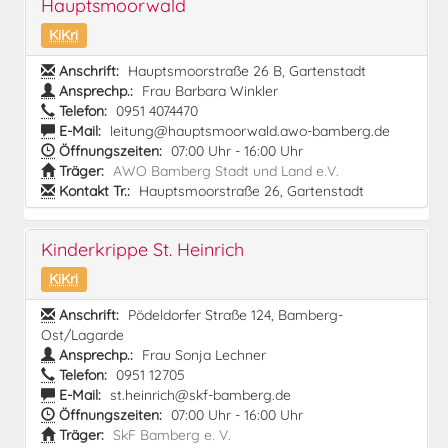
Hauptsmoorwald
KiKri
Anschrift:
Hauptsmoorstraße 26 B, Gartenstadt
Ansprechp.:
Frau Barbara Winkler
Telefon:
0951 4074470
E-Mail:
leitung@hauptsmoorwald.awo-bamberg.de
Öffnungszeiten:
07:00 Uhr - 16:00 Uhr
Träger:
AWO Bamberg Stadt und Land e.V.
Kontakt Tr.:
Hauptsmoorstraße 26, Gartenstadt
Kinderkrippe St. Heinrich
KiKri
Anschrift:
Pödeldorfer Straße 124, Bamberg-
Ost/Lagarde
Ansprechp.:
Frau Sonja Lechner
Telefon:
0951 12705
E-Mail:
st.heinrich@skf-bamberg.de
Öffnungszeiten:
07:00 Uhr - 16:00 Uhr
Träger:
SkF Bamberg e. V.