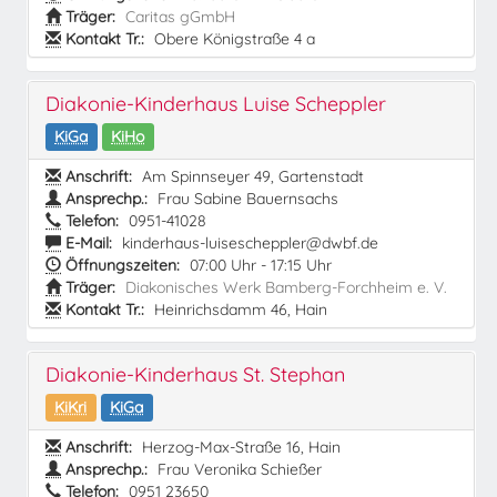
Träger:
Caritas gGmbH
Kontakt Tr.:
Obere Königstraße 4 a
Diakonie-Kinderhaus Luise Scheppler
KiGa
KiHo
Anschrift:
Am Spinnseyer 49, Gartenstadt
Ansprechp.:
Frau Sabine Bauernsachs
Telefon:
0951-41028
E-Mail:
kinderhaus-luisescheppler@dwbf.de
Öffnungszeiten:
07:00 Uhr - 17:15 Uhr
Träger:
Diakonisches Werk Bamberg-Forchheim e. V.
Kontakt Tr.:
Heinrichsdamm 46, Hain
Diakonie-Kinderhaus St. Stephan
KiKri
KiGa
Anschrift:
Herzog-Max-Straße 16, Hain
Ansprechp.:
Frau Veronika Schießer
Telefon:
0951 23650