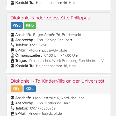
Kontakt Tr.:
Heinrichsdamm 46, Hain
Diakonie-Kindertagesstätte Philippus
KiGa
KiHo
Anschrift:
Buger Straße 76, Bruderwald
Ansprechp.:
Frau Sabine Schubert
Telefon:
0951 52317
E-Mail:
kita-philippus@dwbf.de
Öffnungszeiten:
07:00 Uhr - 17:00 Uhr
Träger:
Diakonisches Werk Bamberg-Forchheim e. V.
Kontakt Tr.:
Heinrichsdamm 46, Hain
Diakonie-KiTa KinderVilla an der Universität
KiKri
KiGa
Anschrift:
Markusstraße 6, Nördliche Insel
Ansprechp.:
Frau Katharina Herr
Telefon:
0951/96830969
E-Mail:
kindervilla@dwbf.de