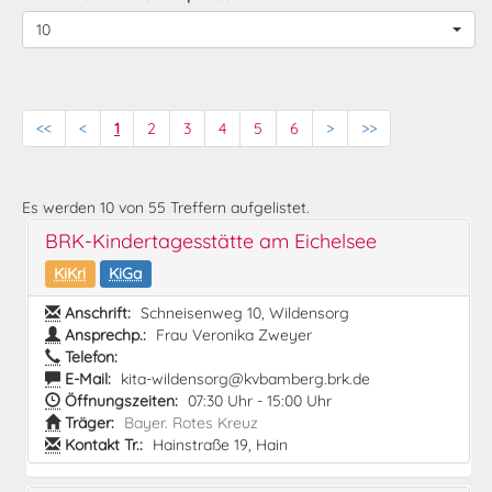
10
<<
<
1
2
3
4
5
6
>
>>
Es werden
10
von
55
Treffern aufgelistet.
BRK-Kindertagesstätte am Eichelsee
KiKri
KiGa
Anschrift:
Schneisenweg 10, Wildensorg
Ansprechp.:
Frau Veronika Zweyer
Telefon:
E-Mail:
kita-wildensorg@kvbamberg.brk.de
Öffnungszeiten:
07:30 Uhr - 15:00 Uhr
Träger:
Bayer. Rotes Kreuz
Kontakt Tr.:
Hainstraße 19, Hain