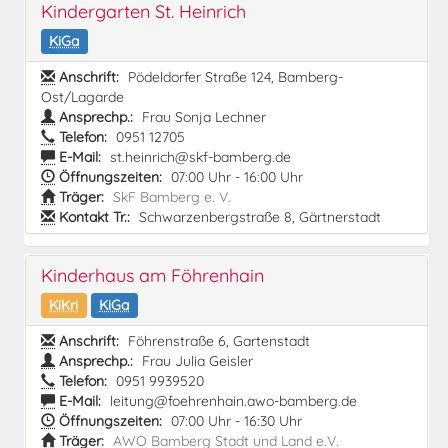
Kindergarten St. Heinrich
KiGa
Anschrift:
Pödeldorfer Straße 124, Bamberg-
Ost/Lagarde
Ansprechp.:
Frau Sonja Lechner
Telefon:
0951 12705
E-Mail:
st.heinrich@skf-bamberg.de
Öffnungszeiten:
07:00 Uhr - 16:00 Uhr
Träger:
SkF Bamberg e. V.
Kontakt Tr.:
Schwarzenbergstraße 8, Gärtnerstadt
Kinderhaus am Föhrenhain
KiKri
KiGa
Anschrift:
Föhrenstraße 6, Gartenstadt
Ansprechp.:
Frau Julia Geisler
Telefon:
0951 9939520
E-Mail:
leitung@foehrenhain.awo-bamberg.de
Öffnungszeiten:
07:00 Uhr - 16:30 Uhr
Träger:
AWO Bamberg Stadt und Land e.V.