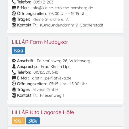
Telefon:
0951 21263
E-Mail:
info@kleine-strolche-bamberg.de
Öffnungszeiten:
08:00 Uhr - 15:15 Uhr
Träger:
Kleine Strolche e. V.
Kontakt Tr.:
Kunigundendamm 9, Gärtnerstadt
LiLLÅR Farm Mudbyxor
KiGa
Anschrift:
Pelzmühlweg 26, Wildensorg
Ansprechp.:
Frau Kirstin Lips
Telefon:
015155215640
E-Mail:
kirstin.lips@atvexa.de
Öffnungszeiten:
07:45 Uhr - 15:00 Uhr
Träger:
Atvexa GmbH
Kontakt Tr.:
Friesenweg 1
LiLLÅR Kita Lagarde Höfe
KiKri
KiGa