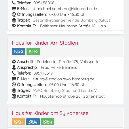
Telefon:
0951 56006
E-Mail:
st-michael.bamberg@kita-eo-ba.de
Öffnungszeiten:
07:00 Uhr - 16:30 Uhr
Träger:
Gesamtkirchengemeinde Bamberg (GKG)
Kontakt Tr.:
Balthasar-Neumann-Straße 18, Hain
Haus für Kinder Am Stadion
KiGa
KiHo
Anschrift:
Pödeldorfer Straße 178, Volkspark
Ansprechp.:
Frau Heike Behrens
Telefon:
0951 16519
E-Mail:
leitung@stadion.awo-bamberg.de
Öffnungszeiten:
07:00 Uhr - 16:30 Uhr
Träger:
AWO Bamberg Stadt und Land e.V.
Kontakt Tr.:
Hauptsmoorstraße 26, Gartenstadt
Haus für Kinder am Sylvanersee
KiKri
KiGa
KiHo