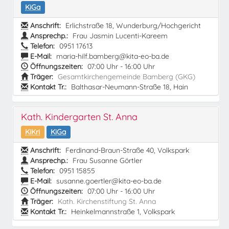
KiGa
Anschrift:
Erlichstraße 18, Wunderburg/Hochgericht
Ansprechp.:
Frau Jasmin Lucenti-Kareem
Telefon:
0951 17613
E-Mail:
maria-hilf.bamberg@kita-eo-ba.de
Öffnungszeiten:
07:00 Uhr - 16:00 Uhr
Träger:
Gesamtkirchengemeinde Bamberg (GKG)
Kontakt Tr.:
Balthasar-Neumann-Straße 18, Hain
Kath. Kindergarten St. Anna
KiKri
KiGa
Anschrift:
Ferdinand-Braun-Straße 40, Volkspark
Ansprechp.:
Frau Susanne Görtler
Telefon:
0951 15855
E-Mail:
susanne.goertler@kita-eo-ba.de
Öffnungszeiten:
07:00 Uhr - 16:00 Uhr
Träger:
Kath. Kirchenstiftung St. Anna
Kontakt Tr.:
Heinkelmannstraße 1, Volkspark