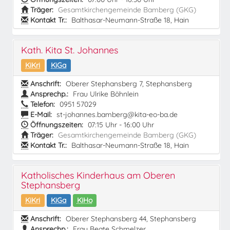
Träger:
Gesamtkirchengemeinde Bamberg (GKG)
Kontakt Tr.:
Balthasar-Neumann-Straße 18, Hain
Kath. Kita St. Johannes
KiKri
KiGa
Anschrift:
Oberer Stephansberg 7, Stephansberg
Ansprechp.:
Frau Ulrike Böhnlein
Telefon:
0951 57029
E-Mail:
st-johannes.bamberg@kita-eo-ba.de
Öffnungszeiten:
07:15 Uhr - 16:00 Uhr
Träger:
Gesamtkirchengemeinde Bamberg (GKG)
Kontakt Tr.:
Balthasar-Neumann-Straße 18, Hain
Katholisches Kinderhaus am Oberen
Stephansberg
KiKri
KiGa
KiHo
Anschrift:
Oberer Stephansberg 44, Stephansberg
Ansprechp.:
Frau Beate Schmelzer