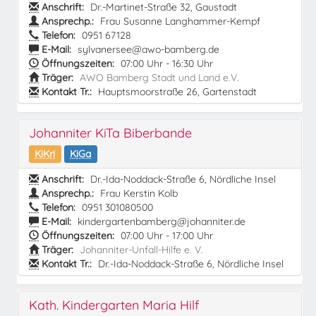
Anschrift:
Dr.-Martinet-Straße 32, Gaustadt
Ansprechp.:
Frau Susanne Langhammer-Kempf
Telefon:
0951 67128
E-Mail:
sylvanersee@awo-bamberg.de
Öffnungszeiten:
07:00 Uhr - 16:30 Uhr
Träger:
AWO Bamberg Stadt und Land e.V.
Kontakt Tr.:
Hauptsmoorstraße 26, Gartenstadt
Johanniter KiTa Biberbande
KiKri
KiGa
Anschrift:
Dr.-Ida-Noddack-Straße 6, Nördliche Insel
Ansprechp.:
Frau Kerstin Kolb
Telefon:
0951 301080500
E-Mail:
kindergartenbamberg@johanniter.de
Öffnungszeiten:
07:00 Uhr - 17:00 Uhr
Träger:
Johanniter-Unfall-Hilfe e. V.
Kontakt Tr.:
Dr.-Ida-Noddack-Straße 6, Nördliche Insel
Kath. Kindergarten Maria Hilf