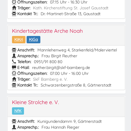
Öffnungszeiten:
07:15 Uhr - 16:30 Uhr
Träger:
Kath. Kirchenstiftung St. Josef Gaustadt
Kontakt Tr.:
Dr.-Martinet-Straße 13, Gaustadt
Kindertagestätte Arche Noah
KiKri
KiGa
Anschrift:
Mannlehenweg 4, Starkenfeld/Malerviertel
Ansprechp.:
Frau Birgit Reuther
Telefon:
0951/91 800 80
E-Mail:
reuther.birgit@skf-bamberg.de
Öffnungszeiten:
07:00 Uhr - 16:00 Uhr
Träger:
SkF Bamberg e. V.
Kontakt Tr.:
Schwarzenbergstraße 8, Gärtnerstadt
Kleine Strolche e. V.
NfK
Anschrift:
Kunigundendamm 9, Gärtnerstadt
Ansprechp.:
Frau Hannah Rieger