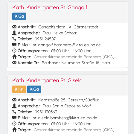
Kath. Kindergarten St. Gangolf
KiGa
Anschrift:
Gangolfsplatz 1 A, Gärtnerstadt
Ansprechp.:
Frau Heike Schorr
Telefon:
0951 24507
E-Mail:
st-gangolf.bamberg@kita-eo-ba.de
Öffnungszeiten:
07:00 Uhr - 16:00 Uhr
Träger:
Gesamtkirchengemeinde Bamberg (GKG)
Kontakt Tr.:
Balthasar-Neumann-Straße 18, Hain
Kath. Kindergarten St. Gisela
KiKri
KiGa
Anschrift:
Kornstraße 25, Gereuth/Südflur
Ansprechp.:
Frau Sonja Esposito-Wolf
Telefon:
0951 130363
E-Mail:
st-gisela.bamberg@kita-eo-ba.de
Öffnungszeiten:
07:00 Uhr - 16:00 Uhr
Träger:
Gesamtkirchengemeinde Bamberg (GKG)