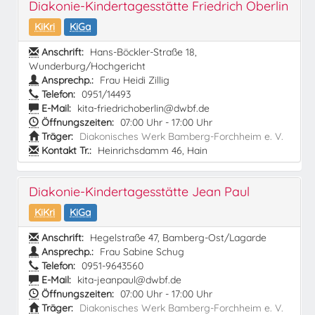
Diakonie-Kindertagesstätte Friedrich Oberlin
KiKri
KiGa
Anschrift:
Hans-Böckler-Straße 18,
Wunderburg/Hochgericht
Ansprechp.:
Frau Heidi Zillig
Telefon:
0951/14493
E-Mail:
kita-friedrichoberlin@dwbf.de
Öffnungszeiten:
07:00 Uhr - 17:00 Uhr
Träger:
Diakonisches Werk Bamberg-Forchheim e. V.
Kontakt Tr.:
Heinrichsdamm 46, Hain
Diakonie-Kindertagesstätte Jean Paul
KiKri
KiGa
Anschrift:
Hegelstraße 47, Bamberg-Ost/Lagarde
Ansprechp.:
Frau Sabine Schug
Telefon:
0951-9643560
E-Mail:
kita-jeanpaul@dwbf.de
Öffnungszeiten:
07:00 Uhr - 17:00 Uhr
Träger:
Diakonisches Werk Bamberg-Forchheim e. V.