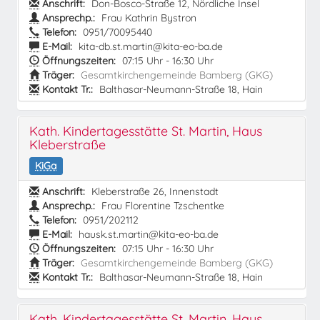
Anschrift:
Don-Bosco-Straße 12, Nördliche Insel
Ansprechp.:
Frau Kathrin Bystron
Telefon:
0951/70095440
E-Mail:
kita-db.st.martin@kita-eo-ba.de
Öffnungszeiten:
07:15 Uhr - 16:30 Uhr
Träger:
Gesamtkirchengemeinde Bamberg (GKG)
Kontakt Tr.:
Balthasar-Neumann-Straße 18, Hain
Kath. Kindertagesstätte St. Martin, Haus
Kleberstraße
KiGa
Anschrift:
Kleberstraße 26, Innenstadt
Ansprechp.:
Frau Florentine Tzschentke
Telefon:
0951/202112
E-Mail:
hausk.st.martin@kita-eo-ba.de
Öffnungszeiten:
07:15 Uhr - 16:30 Uhr
Träger:
Gesamtkirchengemeinde Bamberg (GKG)
Kontakt Tr.:
Balthasar-Neumann-Straße 18, Hain
Kath. Kindertagesstätte St. Martin, Haus