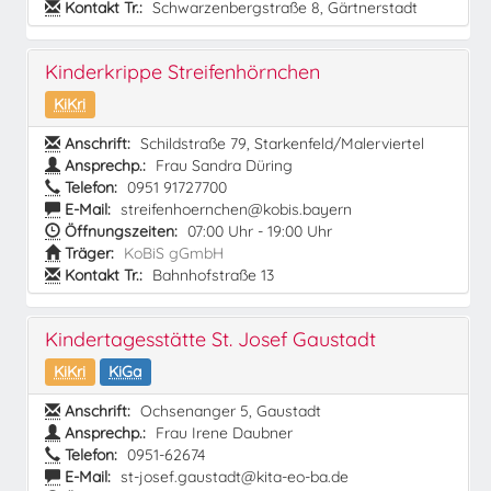
Kontakt Tr.:
Schwarzenbergstraße 8, Gärtnerstadt
Kinderkrippe Streifenhörnchen
KiKri
Anschrift:
Schildstraße 79, Starkenfeld/Malerviertel
Ansprechp.:
Frau Sandra Düring
Telefon:
0951 91727700
E-Mail:
streifenhoernchen@kobis.bayern
Öffnungszeiten:
07:00 Uhr - 19:00 Uhr
Träger:
KoBiS gGmbH
Kontakt Tr.:
Bahnhofstraße 13
Kindertagesstätte St. Josef Gaustadt
KiKri
KiGa
Anschrift:
Ochsenanger 5, Gaustadt
Ansprechp.:
Frau Irene Daubner
Telefon:
0951-62674
E-Mail:
st-josef.gaustadt@kita-eo-ba.de