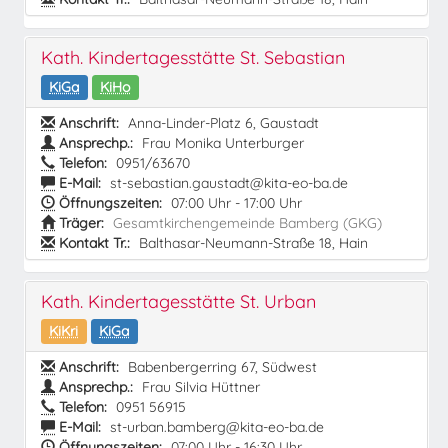
Kath. Kindertagesstätte St. Sebastian
KiGa
KiHo
Anschrift:
Anna-Linder-Platz 6, Gaustadt
Ansprechp.:
Frau Monika Unterburger
Telefon:
0951/63670
E-Mail:
st-sebastian.gaustadt@kita-eo-ba.de
Öffnungszeiten:
07:00 Uhr - 17:00 Uhr
Träger:
Gesamtkirchengemeinde Bamberg (GKG)
Kontakt Tr.:
Balthasar-Neumann-Straße 18, Hain
Kath. Kindertagesstätte St. Urban
KiKri
KiGa
Anschrift:
Babenbergerring 67, Südwest
Ansprechp.:
Frau Silvia Hüttner
Telefon:
0951 56915
E-Mail:
st-urban.bamberg@kita-eo-ba.de
Öffnungszeiten:
07:00 Uhr - 16:30 Uhr