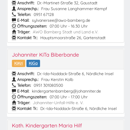
Anschrift:
Dr.-Martinet-Straße 32, Gaustadt
Ansprechp.:
Frau Susanne Langhammer-Kempf
Telefon:
0951 67128
E-Mail:
sylvanersee@awo-bamberg.de
Öffnungszeiten:
07:00 Uhr - 16:30 Uhr
Träger:
AWO Bamberg Stadt und Land e.V.
Kontakt Tr.:
Hauptsmoorstraße 26, Gartenstadt
Johanniter KiTa Biberbande
KiKri
KiGa
Anschrift:
Dr.-Ida-Noddack-Straße 6, Nördliche Insel
Ansprechp.:
Frau Kerstin Kolb
Telefon:
0951 301080500
E-Mail:
kindergartenbamberg@johanniter.de
Öffnungszeiten:
07:00 Uhr - 17:00 Uhr
Träger:
Johanniter-Unfall-Hilfe e. V.
Kontakt Tr.:
Dr.-Ida-Noddack-Straße 6, Nördliche Insel
Kath. Kindergarten Maria Hilf