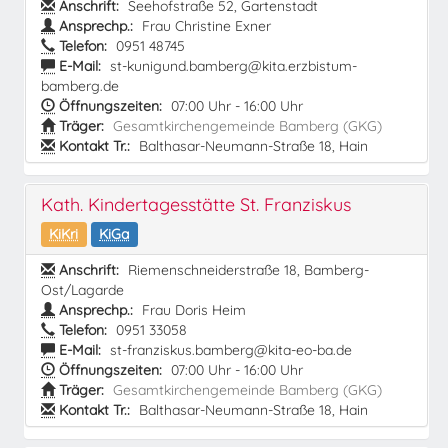
Anschrift:
Seehofstraße 52, Gartenstadt
Ansprechp.:
Frau Christine Exner
Telefon:
0951 48745
E-Mail:
st-kunigund.bamberg@kita.erzbistum-
bamberg.de
Öffnungszeiten:
07:00 Uhr - 16:00 Uhr
Träger:
Gesamtkirchengemeinde Bamberg (GKG)
Kontakt Tr.:
Balthasar-Neumann-Straße 18, Hain
Kath. Kindertagesstätte St. Franziskus
KiKri
KiGa
Anschrift:
Riemenschneiderstraße 18, Bamberg-
Ost/Lagarde
Ansprechp.:
Frau Doris Heim
Telefon:
0951 33058
E-Mail:
st-franziskus.bamberg@kita-eo-ba.de
Öffnungszeiten:
07:00 Uhr - 16:00 Uhr
Träger:
Gesamtkirchengemeinde Bamberg (GKG)
Kontakt Tr.:
Balthasar-Neumann-Straße 18, Hain