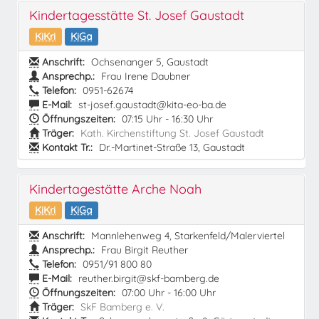
Kindertagesstätte St. Josef Gaustadt
KiKri
KiGa
Anschrift:
Ochsenanger 5, Gaustadt
Ansprechp.:
Frau Irene Daubner
Telefon:
0951-62674
E-Mail:
st-josef.gaustadt@kita-eo-ba.de
Öffnungszeiten:
07:15 Uhr - 16:30 Uhr
Träger:
Kath. Kirchenstiftung St. Josef Gaustadt
Kontakt Tr.:
Dr.-Martinet-Straße 13, Gaustadt
Kindertagestätte Arche Noah
KiKri
KiGa
Anschrift:
Mannlehenweg 4, Starkenfeld/Malerviertel
Ansprechp.:
Frau Birgit Reuther
Telefon:
0951/91 800 80
E-Mail:
reuther.birgit@skf-bamberg.de
Öffnungszeiten:
07:00 Uhr - 16:00 Uhr
Träger:
SkF Bamberg e. V.