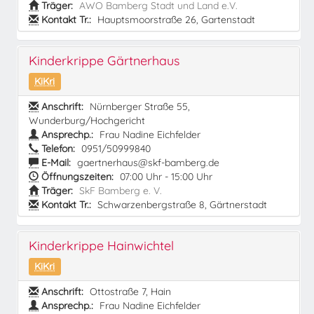
Träger:
AWO Bamberg Stadt und Land e.V.
Kontakt Tr.:
Hauptsmoorstraße 26, Gartenstadt
Kinderkrippe Gärtnerhaus
KiKri
Anschrift:
Nürnberger Straße 55,
Wunderburg/Hochgericht
Ansprechp.:
Frau Nadine Eichfelder
Telefon:
0951/50999840
E-Mail:
gaertnerhaus@skf-bamberg.de
Öffnungszeiten:
07:00 Uhr - 15:00 Uhr
Träger:
SkF Bamberg e. V.
Kontakt Tr.:
Schwarzenbergstraße 8, Gärtnerstadt
Kinderkrippe Hainwichtel
KiKri
Anschrift:
Ottostraße 7, Hain
Ansprechp.:
Frau Nadine Eichfelder