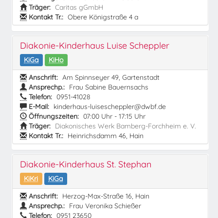
Träger:
Caritas gGmbH
Kontakt Tr.:
Obere Königstraße 4 a
Diakonie-Kinderhaus Luise Scheppler
KiGa
KiHo
Anschrift:
Am Spinnseyer 49, Gartenstadt
Ansprechp.:
Frau Sabine Bauernsachs
Telefon:
0951-41028
E-Mail:
kinderhaus-luisescheppler@dwbf.de
Öffnungszeiten:
07:00 Uhr - 17:15 Uhr
Träger:
Diakonisches Werk Bamberg-Forchheim e. V.
Kontakt Tr.:
Heinrichsdamm 46, Hain
Diakonie-Kinderhaus St. Stephan
KiKri
KiGa
Anschrift:
Herzog-Max-Straße 16, Hain
Ansprechp.:
Frau Veronika Schießer
Telefon:
0951 23650