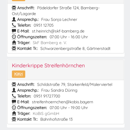
Anschrift:
Pödeldorfer Straße 124, Bamberg-
Ost/Lagarde
Ansprechp.:
Frau Sonja Lechner
Telefon:
0951 12705
E-Mail:
st.heinrich@skf-bamberg.de
Öffnungszeiten:
07:00 Uhr - 16:00 Uhr
Träger:
SkF Bamberg e. V.
Kontakt Tr.:
Schwarzenbergstraße 8, Gärtnerstadt
Kinderkrippe Streifenhörnchen
KiKri
Anschrift:
Schildstraße 79, Starkenfeld/Malerviertel
Ansprechp.:
Frau Sandra Düring
Telefon:
0951 91727700
E-Mail:
streifenhoernchen@kobis.bayern
Öffnungszeiten:
07:00 Uhr - 19:00 Uhr
Träger:
KoBiS gGmbH
Kontakt Tr.:
Bahnhofstraße 13