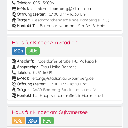
Telefon:
0951 56006
E-Mail:
st-michael.bamberg@kita-eo-ba
Öffnungszeiten:
07:00 Uhr - 16:30 Uhr
Träger:
Gesamtkirchengemeinde Bamberg (GKG)
Kontakt Tr.:
Balthasar-Neumann-Straße 18, Hain
Haus für Kinder Am Stadion
KiGa
KiHo
Anschrift:
Pödeldorfer Straße 178, Volkspark
Ansprechp.:
Frau Heike Behrens
Telefon:
0951 16519
E-Mail:
leitung@stadion.awo-bamberg.de
Öffnungszeiten:
07:00 Uhr - 16:30 Uhr
Träger:
AWO Bamberg Stadt und Land e.V.
Kontakt Tr.:
Hauptsmoorstraße 26, Gartenstadt
Haus für Kinder am Sylvanersee
KiKri
KiGa
KiHo