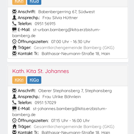
KiKri
KiGa
Anschrift:
Babenbergerring 67, Südwest
Ansprechp.:
Frau Silvia Hüttner
Telefon:
0951 56915
E-Mail:
st-urban.bamberg@kita.erzbistum-
bamberg.de
Öffnungszeiten:
07:00 Uhr - 16:30 Uhr
Träger:
Gesamtkirchengemeinde Bamberg (GKG)
Kontakt Tr.:
Balthasar-Neumann-Straße 18, Hain
Kath. Kita St. Johannes
KiKri
KiGa
Anschrift:
Oberer Stephansberg 7, Stephansberg
Ansprechp.:
Frau Ulrike Böhnlein
Telefon:
0951 57029
E-Mail:
st-johannes.bamberg@kita.erzbistum-
bamberg.de
Öffnungszeiten:
07:15 Uhr - 16:00 Uhr
Träger:
Gesamtkirchengemeinde Bamberg (GKG)
Kontakt Tr.:
Balthasar-Neumann-Straße 18, Hain