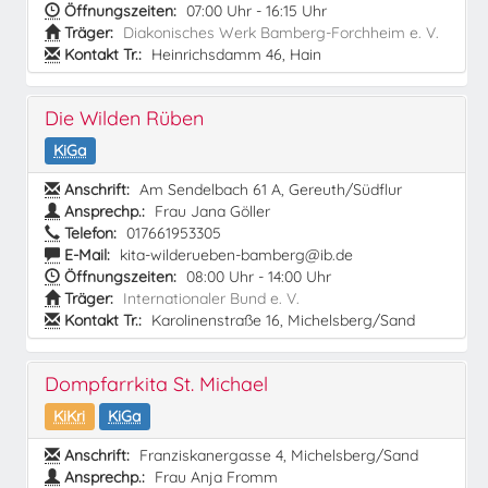
Öffnungszeiten:
07:00 Uhr - 16:15 Uhr
Träger:
Diakonisches Werk Bamberg-Forchheim e. V.
Kontakt Tr.:
Heinrichsdamm 46, Hain
Die Wilden Rüben
KiGa
Anschrift:
Am Sendelbach 61 A, Gereuth/Südflur
Ansprechp.:
Frau Jana Göller
Telefon:
017661953305
E-Mail:
kita-wilderueben-bamberg@ib.de
Öffnungszeiten:
08:00 Uhr - 14:00 Uhr
Träger:
Internationaler Bund e. V.
Kontakt Tr.:
Karolinenstraße 16, Michelsberg/Sand
Dompfarrkita St. Michael
KiKri
KiGa
Anschrift:
Franziskanergasse 4, Michelsberg/Sand
Ansprechp.:
Frau Anja Fromm