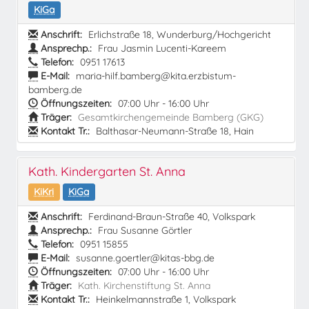
KiGa
Anschrift:
Erlichstraße 18, Wunderburg/Hochgericht
Ansprechp.:
Frau Jasmin Lucenti-Kareem
Telefon:
0951 17613
E-Mail:
maria-hilf.bamberg@kita.erzbistum-
bamberg.de
Öffnungszeiten:
07:00 Uhr - 16:00 Uhr
Träger:
Gesamtkirchengemeinde Bamberg (GKG)
Kontakt Tr.:
Balthasar-Neumann-Straße 18, Hain
Kath. Kindergarten St. Anna
KiKri
KiGa
Anschrift:
Ferdinand-Braun-Straße 40, Volkspark
Ansprechp.:
Frau Susanne Görtler
Telefon:
0951 15855
E-Mail:
susanne.goertler@kitas-bbg.de
Öffnungszeiten:
07:00 Uhr - 16:00 Uhr
Träger:
Kath. Kirchenstiftung St. Anna
Kontakt Tr.:
Heinkelmannstraße 1, Volkspark