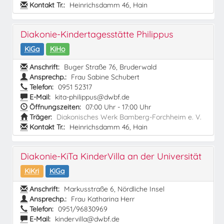
Kontakt Tr.:
Heinrichsdamm 46, Hain
Diakonie-Kindertagesstätte Philippus
KiGa
KiHo
Anschrift:
Buger Straße 76, Bruderwald
Ansprechp.:
Frau Sabine Schubert
Telefon:
0951 52317
E-Mail:
kita-philippus@dwbf.de
Öffnungszeiten:
07:00 Uhr - 17:00 Uhr
Träger:
Diakonisches Werk Bamberg-Forchheim e. V.
Kontakt Tr.:
Heinrichsdamm 46, Hain
Diakonie-KiTa KinderVilla an der Universität
KiKri
KiGa
Anschrift:
Markusstraße 6, Nördliche Insel
Ansprechp.:
Frau Katharina Herr
Telefon:
0951/96830969
E-Mail:
kindervilla@dwbf.de