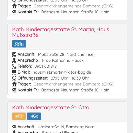
Öffnungszeiten:
07:15 Uhr - 16:30 Uhr
Träger:
Gesamtkirchengemeinde Bamberg (GKG)
Kontakt Tr.:
Balthasar-Neumann-Straße 18, Hain
Kath. Kindertagesstätte St. Martin, Haus
Mußstraße
KiGa
Anschrift:
Mußstraße 28, Nördliche Insel
Ansprechp.:
Frau Katharina Haack
Telefon:
0951 601818
E-Mail:
hausm.st.martin@kitas-bbg.de
Öffnungszeiten:
07:15 Uhr - 16:30 Uhr
Träger:
Gesamtkirchengemeinde Bamberg (GKG)
Kontakt Tr.:
Balthasar-Neumann-Straße 18, Hain
Kath. Kindertagesstätte St. Otto
KiKri
KiGa
Anschrift:
Jäckstraße 14, Bamberg-Nord
Ansprechp.:
Frau Julia Ullmann