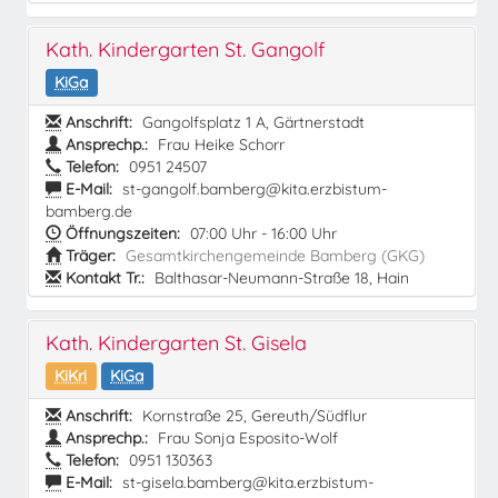
Kath. Kindergarten St. Gangolf
KiGa
Anschrift:
Gangolfsplatz 1 A, Gärtnerstadt
Ansprechp.:
Frau Heike Schorr
Telefon:
0951 24507
E-Mail:
st-gangolf.bamberg@kita.erzbistum-
bamberg.de
Öffnungszeiten:
07:00 Uhr - 16:00 Uhr
Träger:
Gesamtkirchengemeinde Bamberg (GKG)
Kontakt Tr.:
Balthasar-Neumann-Straße 18, Hain
Kath. Kindergarten St. Gisela
KiKri
KiGa
Anschrift:
Kornstraße 25, Gereuth/Südflur
Ansprechp.:
Frau Sonja Esposito-Wolf
Telefon:
0951 130363
E-Mail:
st-gisela.bamberg@kita.erzbistum-