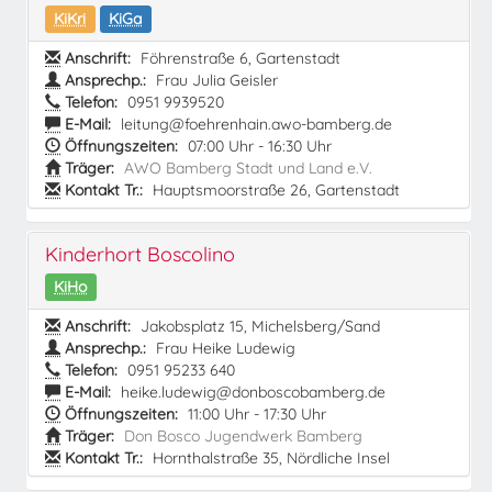
KiKri
KiGa
Anschrift:
Föhrenstraße 6, Gartenstadt
Ansprechp.:
Frau Julia Geisler
Telefon:
0951 9939520
E-Mail:
leitung@foehrenhain.awo-bamberg.de
Öffnungszeiten:
07:00 Uhr - 16:30 Uhr
Träger:
AWO Bamberg Stadt und Land e.V.
Kontakt Tr.:
Hauptsmoorstraße 26, Gartenstadt
Kinderhort Boscolino
KiHo
Anschrift:
Jakobsplatz 15, Michelsberg/Sand
Ansprechp.:
Frau Heike Ludewig
Telefon:
0951 95233 640
E-Mail:
heike.ludewig@donboscobamberg.de
Öffnungszeiten:
11:00 Uhr - 17:30 Uhr
Träger:
Don Bosco Jugendwerk Bamberg
Kontakt Tr.:
Hornthalstraße 35, Nördliche Insel