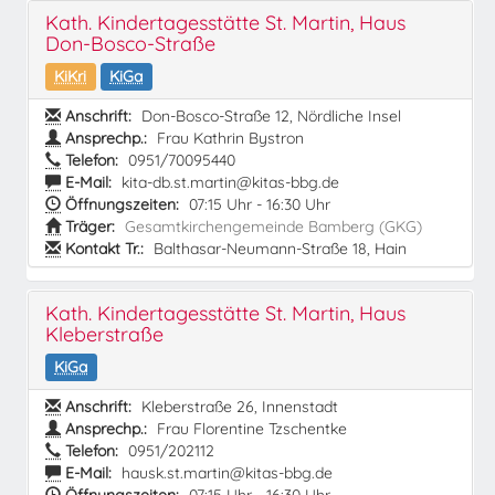
Kath. Kindertagesstätte St. Martin, Haus
Don-Bosco-Straße
KiKri
KiGa
Anschrift:
Don-Bosco-Straße 12, Nördliche Insel
Ansprechp.:
Frau Kathrin Bystron
Telefon:
0951/70095440
E-Mail:
kita-db.st.martin@kitas-bbg.de
Öffnungszeiten:
07:15 Uhr - 16:30 Uhr
Träger:
Gesamtkirchengemeinde Bamberg (GKG)
Kontakt Tr.:
Balthasar-Neumann-Straße 18, Hain
Kath. Kindertagesstätte St. Martin, Haus
Kleberstraße
KiGa
Anschrift:
Kleberstraße 26, Innenstadt
Ansprechp.:
Frau Florentine Tzschentke
Telefon:
0951/202112
E-Mail:
hausk.st.martin@kitas-bbg.de