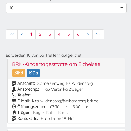
10
<<
<
1
2
3
4
5
6
>
>>
Es werden
10
von
55
Treffern aufgelistet.
BRK-Kindertagesstätte am Eichelsee
KiKri
KiGa
Anschrift:
Schneisenweg 10, Wildensorg
Ansprechp.:
Frau Veronika Zweyer
Telefon:
E-Mail:
kita-wildensorg@kvbamberg.brk.de
Öffnungszeiten:
07:30 Uhr - 15:00 Uhr
Träger:
Bayer. Rotes Kreuz
Kontakt Tr.:
Hainstraße 19, Hain