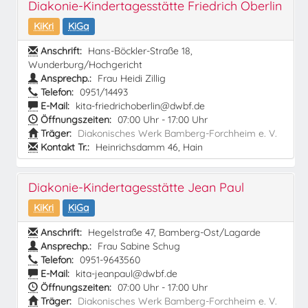
Diakonie-Kindertagesstätte Friedrich Oberlin
KiKri
KiGa
Anschrift:
Hans-Böckler-Straße 18,
Wunderburg/Hochgericht
Ansprechp.:
Frau Heidi Zillig
Telefon:
0951/14493
E-Mail:
kita-friedrichoberlin@dwbf.de
Öffnungszeiten:
07:00 Uhr - 17:00 Uhr
Träger:
Diakonisches Werk Bamberg-Forchheim e. V.
Kontakt Tr.:
Heinrichsdamm 46, Hain
Diakonie-Kindertagesstätte Jean Paul
KiKri
KiGa
Anschrift:
Hegelstraße 47, Bamberg-Ost/Lagarde
Ansprechp.:
Frau Sabine Schug
Telefon:
0951-9643560
E-Mail:
kita-jeanpaul@dwbf.de
Öffnungszeiten:
07:00 Uhr - 17:00 Uhr
Träger:
Diakonisches Werk Bamberg-Forchheim e. V.