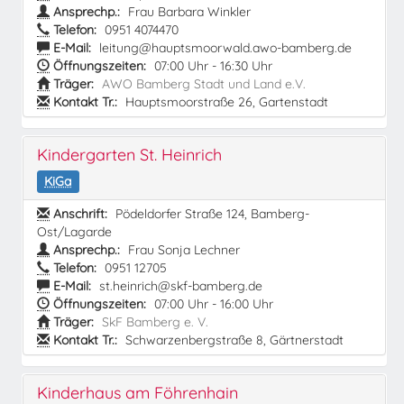
Ansprechp.:
Frau Barbara Winkler
Telefon:
0951 4074470
E-Mail:
leitung@hauptsmoorwald.awo-bamberg.de
Öffnungszeiten:
07:00 Uhr - 16:30 Uhr
Träger:
AWO Bamberg Stadt und Land e.V.
Kontakt Tr.:
Hauptsmoorstraße 26, Gartenstadt
Kindergarten St. Heinrich
KiGa
Anschrift:
Pödeldorfer Straße 124, Bamberg-
Ost/Lagarde
Ansprechp.:
Frau Sonja Lechner
Telefon:
0951 12705
E-Mail:
st.heinrich@skf-bamberg.de
Öffnungszeiten:
07:00 Uhr - 16:00 Uhr
Träger:
SkF Bamberg e. V.
Kontakt Tr.:
Schwarzenbergstraße 8, Gärtnerstadt
Kinderhaus am Föhrenhain