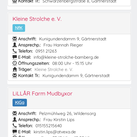
Kontakt Tr.:
Schwarzenbergstraße 8, Gärtnerstadt
Kleine Strolche e. V.
NfK
Anschrift:
Kunigundendamm 9, Gärtnerstadt
Ansprechp.:
Frau Hannah Rieger
Telefon:
0951 21263
E-Mail:
info@kleine-strolche-bamberg.de
Öffnungszeiten:
08:00 Uhr - 15:15 Uhr
Träger:
Kleine Strolche e. V.
Kontakt Tr.:
Kunigundendamm 9, Gärtnerstadt
LiLLÅR Farm Mudbyxor
KiGa
Anschrift:
Pelzmühlweg 26, Wildensorg
Ansprechp.:
Frau Kirstin Lips
Telefon:
015155215640
E-Mail:
kirstin.lips@atvexa.de