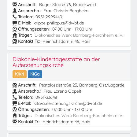
Anschrift:
Buger Straße 76, Bruderwald
Ansprechp.:
Frau Christin Bergheim
Telefon:
0951 2999440
E-Mail:
krippe-philippus@dwbf.de
Öffnungszeiten:
07:00 Uhr - 17:00 Uhr
Träger:
Diakonisches Werk Bamberg-Forchheim e. V.
Kontakt Tr.:
Heinrichsdamm 46, Hain
Diakonie-Kindertagesstätte an der
Auferstehungskirche
KiKri
KiGa
Anschrift:
Pestalozzistraße 23, Bamberg-Ost/Lagarde
Ansprechp.:
Frau Lorena Oppelt
Telefon:
0951-33648
E-Mail:
kita-auferstehungskirche@dwbf.de
Öffnungszeiten:
07:00 Uhr - 17:00 Uhr
Träger:
Diakonisches Werk Bamberg-Forchheim e. V.
Kontakt Tr.:
Heinrichsdamm 46, Hain