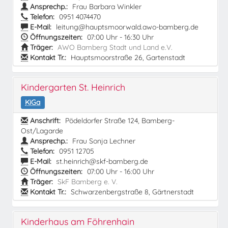
Ansprechp.:
Frau Barbara Winkler
Telefon:
0951 4074470
E-Mail:
leitung@hauptsmoorwald.awo-bamberg.de
Öffnungszeiten:
07:00 Uhr - 16:30 Uhr
Träger:
AWO Bamberg Stadt und Land e.V.
Kontakt Tr.:
Hauptsmoorstraße 26, Gartenstadt
Kindergarten St. Heinrich
KiGa
Anschrift:
Pödeldorfer Straße 124, Bamberg-
Ost/Lagarde
Ansprechp.:
Frau Sonja Lechner
Telefon:
0951 12705
E-Mail:
st.heinrich@skf-bamberg.de
Öffnungszeiten:
07:00 Uhr - 16:00 Uhr
Träger:
SkF Bamberg e. V.
Kontakt Tr.:
Schwarzenbergstraße 8, Gärtnerstadt
Kinderhaus am Föhrenhain