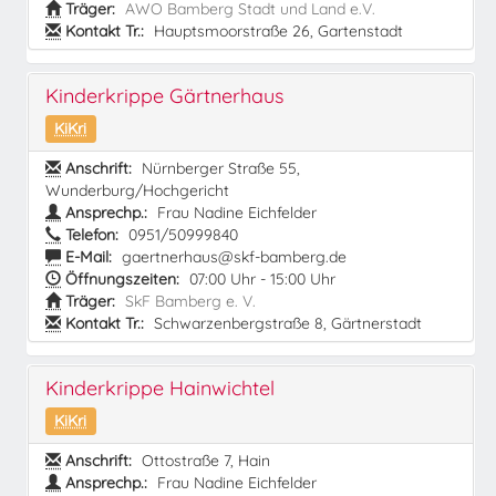
Träger:
AWO Bamberg Stadt und Land e.V.
Kontakt Tr.:
Hauptsmoorstraße 26, Gartenstadt
Kinderkrippe Gärtnerhaus
KiKri
Anschrift:
Nürnberger Straße 55,
Wunderburg/Hochgericht
Ansprechp.:
Frau Nadine Eichfelder
Telefon:
0951/50999840
E-Mail:
gaertnerhaus@skf-bamberg.de
Öffnungszeiten:
07:00 Uhr - 15:00 Uhr
Träger:
SkF Bamberg e. V.
Kontakt Tr.:
Schwarzenbergstraße 8, Gärtnerstadt
Kinderkrippe Hainwichtel
KiKri
Anschrift:
Ottostraße 7, Hain
Ansprechp.:
Frau Nadine Eichfelder