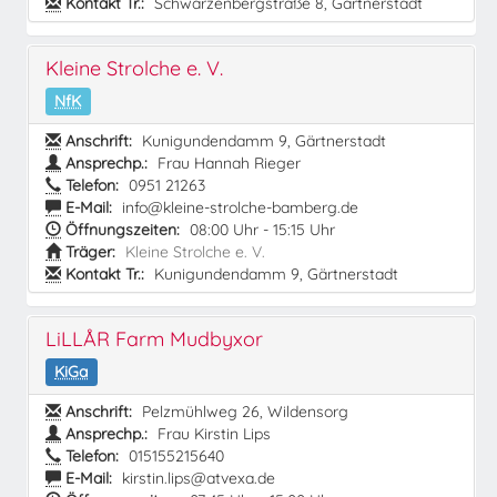
Kontakt Tr.:
Schwarzenbergstraße 8, Gärtnerstadt
Kleine Strolche e. V.
NfK
Anschrift:
Kunigundendamm 9, Gärtnerstadt
Ansprechp.:
Frau Hannah Rieger
Telefon:
0951 21263
E-Mail:
info@kleine-strolche-bamberg.de
Öffnungszeiten:
08:00 Uhr - 15:15 Uhr
Träger:
Kleine Strolche e. V.
Kontakt Tr.:
Kunigundendamm 9, Gärtnerstadt
LiLLÅR Farm Mudbyxor
KiGa
Anschrift:
Pelzmühlweg 26, Wildensorg
Ansprechp.:
Frau Kirstin Lips
Telefon:
015155215640
E-Mail:
kirstin.lips@atvexa.de