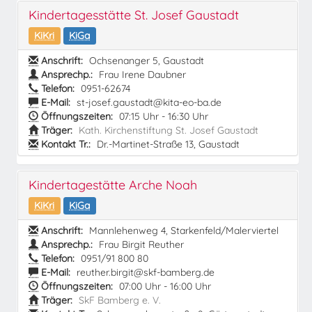
Kindertagesstätte St. Josef Gaustadt
KiKri
KiGa
Anschrift:
Ochsenanger 5, Gaustadt
Ansprechp.:
Frau Irene Daubner
Telefon:
0951-62674
E-Mail:
st-josef.gaustadt@kita-eo-ba.de
Öffnungszeiten:
07:15 Uhr - 16:30 Uhr
Träger:
Kath. Kirchenstiftung St. Josef Gaustadt
Kontakt Tr.:
Dr.-Martinet-Straße 13, Gaustadt
Kindertagestätte Arche Noah
KiKri
KiGa
Anschrift:
Mannlehenweg 4, Starkenfeld/Malerviertel
Ansprechp.:
Frau Birgit Reuther
Telefon:
0951/91 800 80
E-Mail:
reuther.birgit@skf-bamberg.de
Öffnungszeiten:
07:00 Uhr - 16:00 Uhr
Träger:
SkF Bamberg e. V.