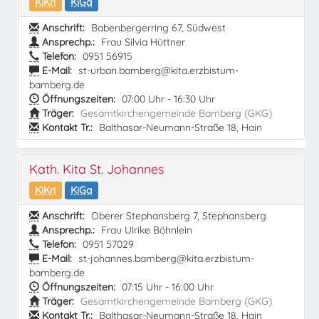
KiKri
KiGa
Anschrift:
Babenbergerring 67, Südwest
Ansprechp.:
Frau Silvia Hüttner
Telefon:
0951 56915
E-Mail:
st-urban.bamberg@kita.erzbistum-
bamberg.de
Öffnungszeiten:
07:00 Uhr - 16:30 Uhr
Träger:
Gesamtkirchengemeinde Bamberg (GKG)
Kontakt Tr.:
Balthasar-Neumann-Straße 18, Hain
Kath. Kita St. Johannes
KiKri
KiGa
Anschrift:
Oberer Stephansberg 7, Stephansberg
Ansprechp.:
Frau Ulrike Böhnlein
Telefon:
0951 57029
E-Mail:
st-johannes.bamberg@kita.erzbistum-
bamberg.de
Öffnungszeiten:
07:15 Uhr - 16:00 Uhr
Träger:
Gesamtkirchengemeinde Bamberg (GKG)
Kontakt Tr.:
Balthasar-Neumann-Straße 18, Hain