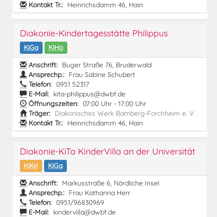
Kontakt Tr.:
Heinrichsdamm 46, Hain
Diakonie-Kindertagesstätte Philippus
KiGa
KiHo
Anschrift:
Buger Straße 76, Bruderwald
Ansprechp.:
Frau Sabine Schubert
Telefon:
0951 52317
E-Mail:
kita-philippus@dwbf.de
Öffnungszeiten:
07:00 Uhr - 17:00 Uhr
Träger:
Diakonisches Werk Bamberg-Forchheim e. V.
Kontakt Tr.:
Heinrichsdamm 46, Hain
Diakonie-KiTa KinderVilla an der Universität
KiKri
KiGa
Anschrift:
Markusstraße 6, Nördliche Insel
Ansprechp.:
Frau Katharina Herr
Telefon:
0951/96830969
E-Mail:
kindervilla@dwbf.de