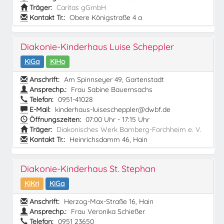
Träger:
Caritas gGmbH
Kontakt Tr.:
Obere Königstraße 4 a
Diakonie-Kinderhaus Luise Scheppler
KiGa
KiHo
Anschrift:
Am Spinnseyer 49, Gartenstadt
Ansprechp.:
Frau Sabine Bauernsachs
Telefon:
0951-41028
E-Mail:
kinderhaus-luisescheppler@dwbf.de
Öffnungszeiten:
07:00 Uhr - 17:15 Uhr
Träger:
Diakonisches Werk Bamberg-Forchheim e. V.
Kontakt Tr.:
Heinrichsdamm 46, Hain
Diakonie-Kinderhaus St. Stephan
KiKri
KiGa
Anschrift:
Herzog-Max-Straße 16, Hain
Ansprechp.:
Frau Veronika Schießer
Telefon:
0951 23650