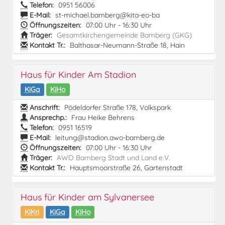
Telefon:
0951 56006
E-Mail:
st-michael.bamberg@kita-eo-ba
Öffnungszeiten:
07:00 Uhr - 16:30 Uhr
Träger:
Gesamtkirchengemeinde Bamberg (GKG)
Kontakt Tr.:
Balthasar-Neumann-Straße 18, Hain
Haus für Kinder Am Stadion
KiGa
KiHo
Anschrift:
Pödeldorfer Straße 178, Volkspark
Ansprechp.:
Frau Heike Behrens
Telefon:
0951 16519
E-Mail:
leitung@stadion.awo-bamberg.de
Öffnungszeiten:
07:00 Uhr - 16:30 Uhr
Träger:
AWO Bamberg Stadt und Land e.V.
Kontakt Tr.:
Hauptsmoorstraße 26, Gartenstadt
Haus für Kinder am Sylvanersee
KiKri
KiGa
KiHo