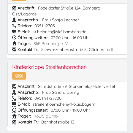
Anschrift:
Pödeldorfer Straße 124, Bamberg-
Ost/Lagarde
Ansprechp.:
Frau Sonja Lechner
Telefon:
0951 12705
E-Mail:
st.heinrich@skf-bamberg.de
Öffnungszeiten:
07:00 Uhr - 16:00 Uhr
Träger:
SkF Bamberg e. V.
Kontakt Tr.:
Schwarzenbergstraße 8, Gärtnerstadt
Kinderkrippe Streifenhörnchen
KiKri
Anschrift:
Schildstraße 79, Starkenfeld/Malerviertel
Ansprechp.:
Frau Sandra Düring
Telefon:
0951 91727700
E-Mail:
streifenhoernchen@kobis.bayern
Öffnungszeiten:
07:00 Uhr - 19:00 Uhr
Träger:
KoBiS gGmbH
Kontakt Tr.:
Bahnhofstraße 13