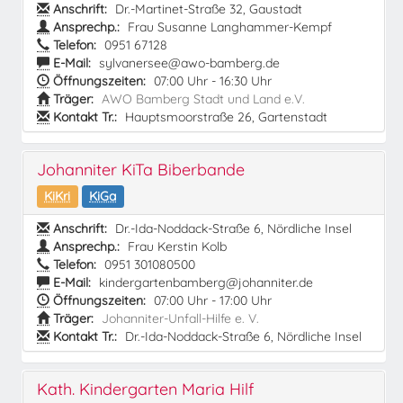
Anschrift:
Dr.-Martinet-Straße 32, Gaustadt
Ansprechp.:
Frau Susanne Langhammer-Kempf
Telefon:
0951 67128
E-Mail:
sylvanersee@awo-bamberg.de
Öffnungszeiten:
07:00 Uhr - 16:30 Uhr
Träger:
AWO Bamberg Stadt und Land e.V.
Kontakt Tr.:
Hauptsmoorstraße 26, Gartenstadt
Johanniter KiTa Biberbande
KiKri
KiGa
Anschrift:
Dr.-Ida-Noddack-Straße 6, Nördliche Insel
Ansprechp.:
Frau Kerstin Kolb
Telefon:
0951 301080500
E-Mail:
kindergartenbamberg@johanniter.de
Öffnungszeiten:
07:00 Uhr - 17:00 Uhr
Träger:
Johanniter-Unfall-Hilfe e. V.
Kontakt Tr.:
Dr.-Ida-Noddack-Straße 6, Nördliche Insel
Kath. Kindergarten Maria Hilf