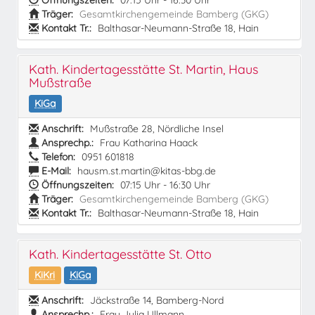
Öffnungszeiten:
07:15 Uhr - 16:30 Uhr
Träger:
Gesamtkirchengemeinde Bamberg (GKG)
Kontakt Tr.:
Balthasar-Neumann-Straße 18, Hain
Kath. Kindertagesstätte St. Martin, Haus
Mußstraße
KiGa
Anschrift:
Mußstraße 28, Nördliche Insel
Ansprechp.:
Frau Katharina Haack
Telefon:
0951 601818
E-Mail:
hausm.st.martin@kitas-bbg.de
Öffnungszeiten:
07:15 Uhr - 16:30 Uhr
Träger:
Gesamtkirchengemeinde Bamberg (GKG)
Kontakt Tr.:
Balthasar-Neumann-Straße 18, Hain
Kath. Kindertagesstätte St. Otto
KiKri
KiGa
Anschrift:
Jäckstraße 14, Bamberg-Nord
Ansprechp.:
Frau Julia Ullmann