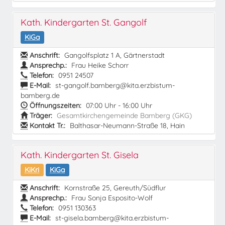
Kath. Kindergarten St. Gangolf
KiGa
Anschrift:
Gangolfsplatz 1 A, Gärtnerstadt
Ansprechp.:
Frau Heike Schorr
Telefon:
0951 24507
E-Mail:
st-gangolf.bamberg@kita.erzbistum-
bamberg.de
Öffnungszeiten:
07:00 Uhr - 16:00 Uhr
Träger:
Gesamtkirchengemeinde Bamberg (GKG)
Kontakt Tr.:
Balthasar-Neumann-Straße 18, Hain
Kath. Kindergarten St. Gisela
KiKri
KiGa
Anschrift:
Kornstraße 25, Gereuth/Südflur
Ansprechp.:
Frau Sonja Esposito-Wolf
Telefon:
0951 130363
E-Mail:
st-gisela.bamberg@kita.erzbistum-