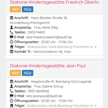
Diakonie-Kindertagesstätte Friedrich Oberlin
KiKri
KiGa
Anschrift:
Hans-Böckler-Straße 18,
Wunderburg/Hochgericht
Ansprechp.:
Frau Heidi Zillig
Telefon:
0951/14493
E-Mail:
kita-friedrichoberlin@dwbf.de
Öffnungszeiten:
07:00 Uhr - 17:00 Uhr
Träger:
Diakonisches Werk Bamberg-Forchheim e. V.
Kontakt Tr.:
Heinrichsdamm 46, Hain
Diakonie-Kindertagesstätte Jean Paul
KiKri
KiGa
Anschrift:
Hegelstraße 47, Bamberg-Ost/Lagarde
Ansprechp.:
Frau Sabine Schug
Telefon:
0951-9643560
E-Mail:
kita-jeanpaul@dwbf.de
Öffnungszeiten:
07:00 Uhr - 17:00 Uhr
Träger:
Diakonisches Werk Bamberg-Forchheim e. V.