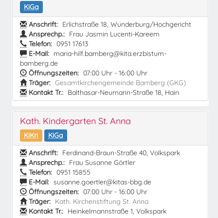
KiGa
Anschrift:
Erlichstraße 18, Wunderburg/Hochgericht
Ansprechp.:
Frau Jasmin Lucenti-Kareem
Telefon:
0951 17613
E-Mail:
maria-hilf.bamberg@kita.erzbistum-
bamberg.de
Öffnungszeiten:
07:00 Uhr - 16:00 Uhr
Träger:
Gesamtkirchengemeinde Bamberg (GKG)
Kontakt Tr.:
Balthasar-Neumann-Straße 18, Hain
Kath. Kindergarten St. Anna
KiKri
KiGa
Anschrift:
Ferdinand-Braun-Straße 40, Volkspark
Ansprechp.:
Frau Susanne Görtler
Telefon:
0951 15855
E-Mail:
susanne.goertler@kitas-bbg.de
Öffnungszeiten:
07:00 Uhr - 16:00 Uhr
Träger:
Kath. Kirchenstiftung St. Anna
Kontakt Tr.:
Heinkelmannstraße 1, Volkspark