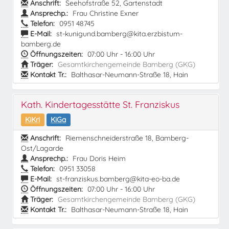
Anschrift:
Seehofstraße 52, Gartenstadt
Ansprechp.:
Frau Christine Exner
Telefon:
0951 48745
E-Mail:
st-kunigund.bamberg@kita.erzbistum-
bamberg.de
Öffnungszeiten:
07:00 Uhr - 16:00 Uhr
Träger:
Gesamtkirchengemeinde Bamberg (GKG)
Kontakt Tr.:
Balthasar-Neumann-Straße 18, Hain
Kath. Kindertagesstätte St. Franziskus
KiKri
KiGa
Anschrift:
Riemenschneiderstraße 18, Bamberg-
Ost/Lagarde
Ansprechp.:
Frau Doris Heim
Telefon:
0951 33058
E-Mail:
st-franziskus.bamberg@kita-eo-ba.de
Öffnungszeiten:
07:00 Uhr - 16:00 Uhr
Träger:
Gesamtkirchengemeinde Bamberg (GKG)
Kontakt Tr.:
Balthasar-Neumann-Straße 18, Hain