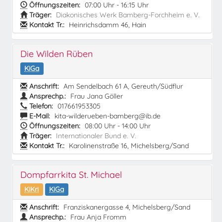
Öffnungszeiten:
07:00 Uhr - 16:15 Uhr
Träger:
Diakonisches Werk Bamberg-Forchheim e. V.
Kontakt Tr.:
Heinrichsdamm 46, Hain
Die Wilden Rüben
KiGa
Anschrift:
Am Sendelbach 61 A, Gereuth/Südflur
Ansprechp.:
Frau Jana Göller
Telefon:
017661953305
E-Mail:
kita-wilderueben-bamberg@ib.de
Öffnungszeiten:
08:00 Uhr - 14:00 Uhr
Träger:
Internationaler Bund e. V.
Kontakt Tr.:
Karolinenstraße 16, Michelsberg/Sand
Dompfarrkita St. Michael
KiKri
KiGa
Anschrift:
Franziskanergasse 4, Michelsberg/Sand
Ansprechp.:
Frau Anja Fromm