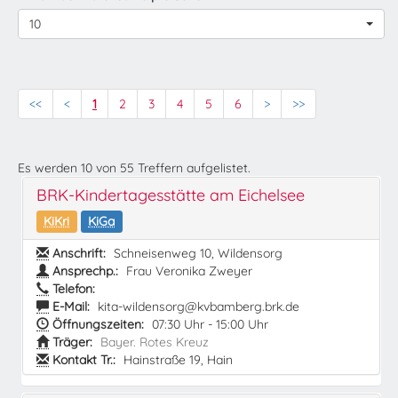
10
<<
<
1
2
3
4
5
6
>
>>
Es werden
10
von
55
Treffern aufgelistet.
BRK-Kindertagesstätte am Eichelsee
KiKri
KiGa
Anschrift:
Schneisenweg 10, Wildensorg
Ansprechp.:
Frau Veronika Zweyer
Telefon:
E-Mail:
kita-wildensorg@kvbamberg.brk.de
Öffnungszeiten:
07:30 Uhr - 15:00 Uhr
Träger:
Bayer. Rotes Kreuz
Kontakt Tr.:
Hainstraße 19, Hain