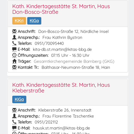
Kath. Kindertagesstätte St. Martin, Haus
Don-Bosco-Straße
KiKri
KiGa
Anschrift:
Don-Bosco-Straße 12, Nördliche Insel
Ansprechp.:
Frau Kathrin Bystron
Telefon:
0951/70095440
E-Mail:
kita-db.st.martin@kitas-bbg.de
Öffnungszeiten:
07:15 Uhr - 16:30 Uhr
Träger:
Gesamtkirchengemeinde Bamberg (GKG)
Kontakt Tr.:
Balthasar-Neumann-Straße 18, Hain
Kath. Kindertagesstätte St. Martin, Haus
Kleberstraße
KiGa
Anschrift:
Kleberstraße 26, Innenstadt
Ansprechp.:
Frau Florentine Tzschentke
Telefon:
0951/202112
E-Mail:
hausk.st.martin@kitas-bbg.de