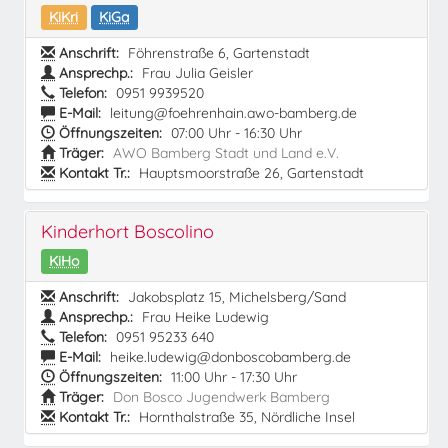
KiKri
KiGa
Anschrift:
Föhrenstraße 6, Gartenstadt
Ansprechp.:
Frau Julia Geisler
Telefon:
0951 9939520
E-Mail:
leitung@foehrenhain.awo-bamberg.de
Öffnungszeiten:
07:00 Uhr - 16:30 Uhr
Träger:
AWO Bamberg Stadt und Land e.V.
Kontakt Tr.:
Hauptsmoorstraße 26, Gartenstadt
Kinderhort Boscolino
KiHo
Anschrift:
Jakobsplatz 15, Michelsberg/Sand
Ansprechp.:
Frau Heike Ludewig
Telefon:
0951 95233 640
E-Mail:
heike.ludewig@donboscobamberg.de
Öffnungszeiten:
11:00 Uhr - 17:30 Uhr
Träger:
Don Bosco Jugendwerk Bamberg
Kontakt Tr.:
Hornthalstraße 35, Nördliche Insel