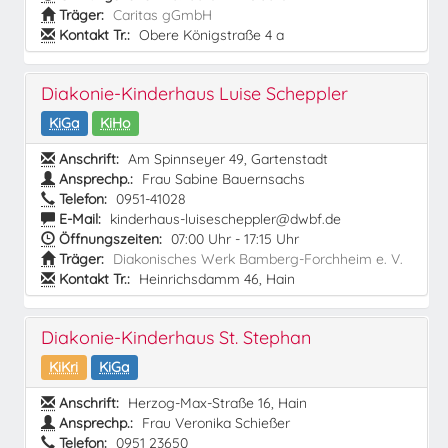
Träger:
Caritas gGmbH
Kontakt Tr.:
Obere Königstraße 4 a
Diakonie-Kinderhaus Luise Scheppler
KiGa
KiHo
Anschrift:
Am Spinnseyer 49, Gartenstadt
Ansprechp.:
Frau Sabine Bauernsachs
Telefon:
0951-41028
E-Mail:
kinderhaus-luisescheppler@dwbf.de
Öffnungszeiten:
07:00 Uhr - 17:15 Uhr
Träger:
Diakonisches Werk Bamberg-Forchheim e. V.
Kontakt Tr.:
Heinrichsdamm 46, Hain
Diakonie-Kinderhaus St. Stephan
KiKri
KiGa
Anschrift:
Herzog-Max-Straße 16, Hain
Ansprechp.:
Frau Veronika Schießer
Telefon:
0951 23650