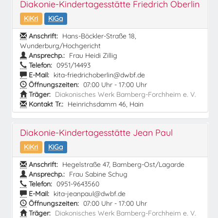
Diakonie-Kindertagesstätte Friedrich Oberlin
KiKri
KiGa
Anschrift:
Hans-Böckler-Straße 18,
Wunderburg/Hochgericht
Ansprechp.:
Frau Heidi Zillig
Telefon:
0951/14493
E-Mail:
kita-friedrichoberlin@dwbf.de
Öffnungszeiten:
07:00 Uhr - 17:00 Uhr
Träger:
Diakonisches Werk Bamberg-Forchheim e. V.
Kontakt Tr.:
Heinrichsdamm 46, Hain
Diakonie-Kindertagesstätte Jean Paul
KiKri
KiGa
Anschrift:
Hegelstraße 47, Bamberg-Ost/Lagarde
Ansprechp.:
Frau Sabine Schug
Telefon:
0951-9643560
E-Mail:
kita-jeanpaul@dwbf.de
Öffnungszeiten:
07:00 Uhr - 17:00 Uhr
Träger:
Diakonisches Werk Bamberg-Forchheim e. V.