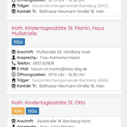
Öffnungszeiten:
07:15 Uhr - 16:30 Uhr
Träger:
Gesamtkirchengemeinde Bamberg (GKG)
Kontakt Tr.:
Balthasar-Neumann-Straße 18, Hain
Kath. Kindertagesstätte St. Martin, Haus
Mußstraße
KiGa
Anschrift:
Mußstraße 28, Nördliche Insel
Ansprechp.:
Frau Katharina Haack
Telefon:
0951 601818
E-Mail:
hausm.st.martin@kitas-bbg.de
Öffnungszeiten:
07:15 Uhr - 16:30 Uhr
Träger:
Gesamtkirchengemeinde Bamberg (GKG)
Kontakt Tr.:
Balthasar-Neumann-Straße 18, Hain
Kath. Kindertagesstätte St. Otto
KiKri
KiGa
Anschrift:
Jäckstraße 14, Bamberg-Nord
Ansprechp.:
Frau Julia Ullmann