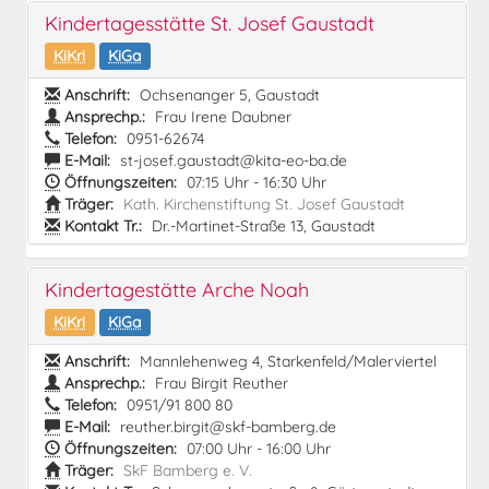
Kindertagesstätte St. Josef Gaustadt
KiKri
KiGa
Anschrift:
Ochsenanger 5, Gaustadt
Ansprechp.:
Frau Irene Daubner
Telefon:
0951-62674
E-Mail:
st-josef.gaustadt@kita-eo-ba.de
Öffnungszeiten:
07:15 Uhr - 16:30 Uhr
Träger:
Kath. Kirchenstiftung St. Josef Gaustadt
Kontakt Tr.:
Dr.-Martinet-Straße 13, Gaustadt
Kindertagestätte Arche Noah
KiKri
KiGa
Anschrift:
Mannlehenweg 4, Starkenfeld/Malerviertel
Ansprechp.:
Frau Birgit Reuther
Telefon:
0951/91 800 80
E-Mail:
reuther.birgit@skf-bamberg.de
Öffnungszeiten:
07:00 Uhr - 16:00 Uhr
Träger:
SkF Bamberg e. V.