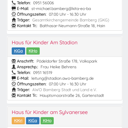
Telefon:
0951 56006
E-Mail:
st-michael.bamberg@kita-eo-ba
Öffnungszeiten:
07:00 Uhr - 16:30 Uhr
Träger:
Gesamtkirchengemeinde Bamberg (GKG)
Kontakt Tr.:
Balthasar-Neumann-Straße 18, Hain
Haus für Kinder Am Stadion
KiGa
KiHo
Anschrift:
Pödeldorfer Straße 178, Volkspark
Ansprechp.:
Frau Heike Behrens
Telefon:
0951 16519
E-Mail:
leitung@stadion.awo-bamberg.de
Öffnungszeiten:
07:00 Uhr - 16:30 Uhr
Träger:
AWO Bamberg Stadt und Land e.V.
Kontakt Tr.:
Hauptsmoorstraße 26, Gartenstadt
Haus für Kinder am Sylvanersee
KiKri
KiGa
KiHo