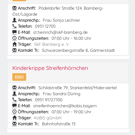
Anschrift:
Pödeldorfer Straße 124, Bamberg-
Ost/Lagarde
Ansprechp.:
Frau Sonja Lechner
Telefon:
0951 12705
E-Mail:
st.heinrich@skf-bamberg.de
Öffnungszeiten:
07:00 Uhr - 16:00 Uhr
Träger:
SkF Bamberg e. V.
Kontakt Tr.:
Schwarzenbergstraße 8, Gärtnerstadt
Kinderkrippe Streifenhörnchen
KiKri
Anschrift:
Schildstraße 79, Starkenfeld/Malerviertel
Ansprechp.:
Frau Sandra Düring
Telefon:
0951 91727700
E-Mail:
streifenhoernchen@kobis.bayern
Öffnungszeiten:
07:00 Uhr - 19:00 Uhr
Träger:
KoBiS gGmbH
Kontakt Tr.:
Bahnhofstraße 13