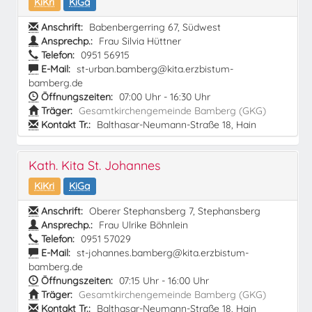
KiKri
KiGa
Anschrift:
Babenbergerring 67, Südwest
Ansprechp.:
Frau Silvia Hüttner
Telefon:
0951 56915
E-Mail:
st-urban.bamberg@kita.erzbistum-
bamberg.de
Öffnungszeiten:
07:00 Uhr - 16:30 Uhr
Träger:
Gesamtkirchengemeinde Bamberg (GKG)
Kontakt Tr.:
Balthasar-Neumann-Straße 18, Hain
Kath. Kita St. Johannes
KiKri
KiGa
Anschrift:
Oberer Stephansberg 7, Stephansberg
Ansprechp.:
Frau Ulrike Böhnlein
Telefon:
0951 57029
E-Mail:
st-johannes.bamberg@kita.erzbistum-
bamberg.de
Öffnungszeiten:
07:15 Uhr - 16:00 Uhr
Träger:
Gesamtkirchengemeinde Bamberg (GKG)
Kontakt Tr.:
Balthasar-Neumann-Straße 18, Hain