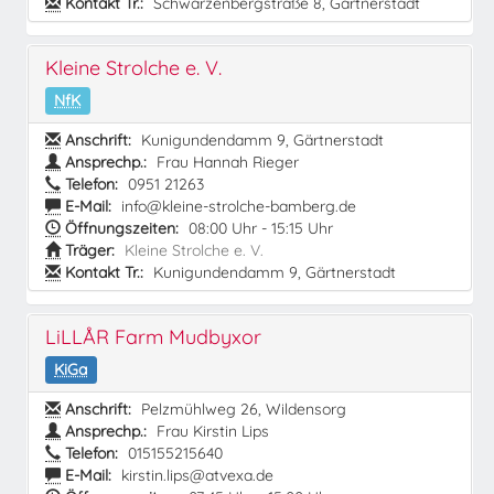
Kontakt Tr.:
Schwarzenbergstraße 8, Gärtnerstadt
Kleine Strolche e. V.
NfK
Anschrift:
Kunigundendamm 9, Gärtnerstadt
Ansprechp.:
Frau Hannah Rieger
Telefon:
0951 21263
E-Mail:
info@kleine-strolche-bamberg.de
Öffnungszeiten:
08:00 Uhr - 15:15 Uhr
Träger:
Kleine Strolche e. V.
Kontakt Tr.:
Kunigundendamm 9, Gärtnerstadt
LiLLÅR Farm Mudbyxor
KiGa
Anschrift:
Pelzmühlweg 26, Wildensorg
Ansprechp.:
Frau Kirstin Lips
Telefon:
015155215640
E-Mail:
kirstin.lips@atvexa.de