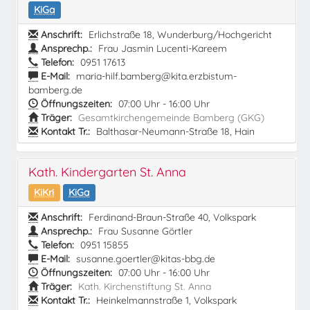
KiGa
Anschrift:
Erlichstraße 18, Wunderburg/Hochgericht
Ansprechp.:
Frau Jasmin Lucenti-Kareem
Telefon:
0951 17613
E-Mail:
maria-hilf.bamberg@kita.erzbistum-
bamberg.de
Öffnungszeiten:
07:00 Uhr - 16:00 Uhr
Träger:
Gesamtkirchengemeinde Bamberg (GKG)
Kontakt Tr.:
Balthasar-Neumann-Straße 18, Hain
Kath. Kindergarten St. Anna
KiKri
KiGa
Anschrift:
Ferdinand-Braun-Straße 40, Volkspark
Ansprechp.:
Frau Susanne Görtler
Telefon:
0951 15855
E-Mail:
susanne.goertler@kitas-bbg.de
Öffnungszeiten:
07:00 Uhr - 16:00 Uhr
Träger:
Kath. Kirchenstiftung St. Anna
Kontakt Tr.:
Heinkelmannstraße 1, Volkspark