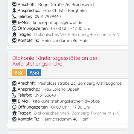
Anschrift:
Buger Straße 76, Bruderwald
Ansprechp.:
Frau Christin Bergheim
Telefon:
0951 2999440
E-Mail:
krippe-philippus@dwbf.de
Öffnungszeiten:
07:00 Uhr - 17:00 Uhr
Träger:
Diakonisches Werk Bamberg-Forchheim e. V.
Kontakt Tr.:
Heinrichsdamm 46, Hain
Diakonie-Kindertagesstätte an der
Auferstehungskirche
KiKri
KiGa
Anschrift:
Pestalozzistraße 23, Bamberg-Ost/Lagarde
Ansprechp.:
Frau Lorena Oppelt
Telefon:
0951-33648
E-Mail:
kita-auferstehungskirche@dwbf.de
Öffnungszeiten:
07:00 Uhr - 17:00 Uhr
Träger:
Diakonisches Werk Bamberg-Forchheim e. V.
Kontakt Tr.:
Heinrichsdamm 46, Hain