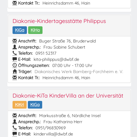
Kontakt Tr.:
Heinrichsdamm 46, Hain
Diakonie-Kindertagesstätte Philippus
KiGa
KiHo
Anschrift:
Buger Straße 76, Bruderwald
Ansprechp.:
Frau Sabine Schubert
Telefon:
0951 52317
E-Mail:
kita-philippus@dwbf.de
Öffnungszeiten:
07:00 Uhr - 17:00 Uhr
Träger:
Diakonisches Werk Bamberg-Forchheim e. V.
Kontakt Tr.:
Heinrichsdamm 46, Hain
Diakonie-KiTa KinderVilla an der Universität
KiKri
KiGa
Anschrift:
Markusstraße 6, Nördliche Insel
Ansprechp.:
Frau Katharina Herr
Telefon:
0951/96830969
E-Mail:
kindervilla@dwbf.de