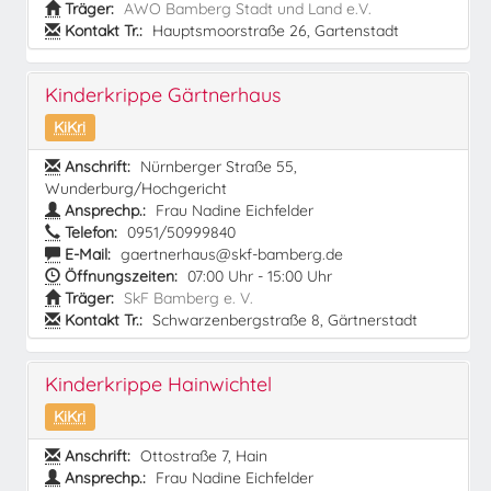
Träger:
AWO Bamberg Stadt und Land e.V.
Kontakt Tr.:
Hauptsmoorstraße 26, Gartenstadt
Kinderkrippe Gärtnerhaus
KiKri
Anschrift:
Nürnberger Straße 55,
Wunderburg/Hochgericht
Ansprechp.:
Frau Nadine Eichfelder
Telefon:
0951/50999840
E-Mail:
gaertnerhaus@skf-bamberg.de
Öffnungszeiten:
07:00 Uhr - 15:00 Uhr
Träger:
SkF Bamberg e. V.
Kontakt Tr.:
Schwarzenbergstraße 8, Gärtnerstadt
Kinderkrippe Hainwichtel
KiKri
Anschrift:
Ottostraße 7, Hain
Ansprechp.:
Frau Nadine Eichfelder