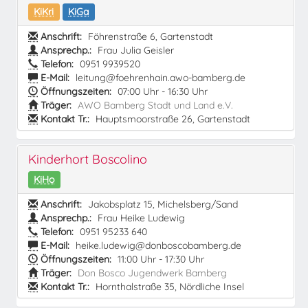
KiKri
KiGa
Anschrift:
Föhrenstraße 6, Gartenstadt
Ansprechp.:
Frau Julia Geisler
Telefon:
0951 9939520
E-Mail:
leitung@foehrenhain.awo-bamberg.de
Öffnungszeiten:
07:00 Uhr - 16:30 Uhr
Träger:
AWO Bamberg Stadt und Land e.V.
Kontakt Tr.:
Hauptsmoorstraße 26, Gartenstadt
Kinderhort Boscolino
KiHo
Anschrift:
Jakobsplatz 15, Michelsberg/Sand
Ansprechp.:
Frau Heike Ludewig
Telefon:
0951 95233 640
E-Mail:
heike.ludewig@donboscobamberg.de
Öffnungszeiten:
11:00 Uhr - 17:30 Uhr
Träger:
Don Bosco Jugendwerk Bamberg
Kontakt Tr.:
Hornthalstraße 35, Nördliche Insel