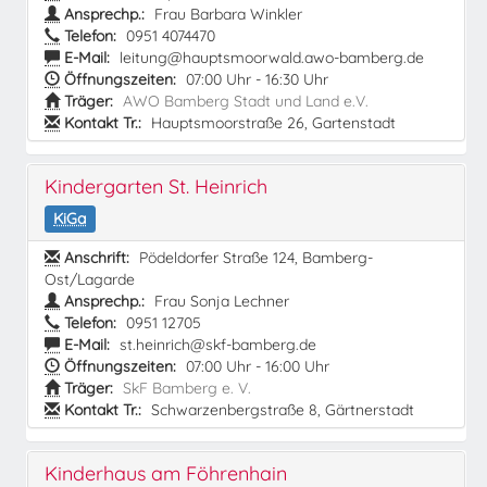
Ansprechp.:
Frau Barbara Winkler
Telefon:
0951 4074470
E-Mail:
leitung@hauptsmoorwald.awo-bamberg.de
Öffnungszeiten:
07:00 Uhr - 16:30 Uhr
Träger:
AWO Bamberg Stadt und Land e.V.
Kontakt Tr.:
Hauptsmoorstraße 26, Gartenstadt
Kindergarten St. Heinrich
KiGa
Anschrift:
Pödeldorfer Straße 124, Bamberg-
Ost/Lagarde
Ansprechp.:
Frau Sonja Lechner
Telefon:
0951 12705
E-Mail:
st.heinrich@skf-bamberg.de
Öffnungszeiten:
07:00 Uhr - 16:00 Uhr
Träger:
SkF Bamberg e. V.
Kontakt Tr.:
Schwarzenbergstraße 8, Gärtnerstadt
Kinderhaus am Föhrenhain