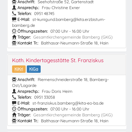
Anschrift:
Seehofstraße 52, Gartenstadt
Ansprechp.:
Frau Christine Exner
Telefon:
0951 48745
E-Mail:
st-kunigund.bamberg@kita.erzbistum-
bamberg.de
Öffnungszeiten:
07:00 Uhr - 16:00 Uhr
Träger:
Gesamtkirchengemeinde Bamberg (GKG)
Kontakt Tr.:
Balthasar-Neumann-Straße 18, Hain
Kath. Kindertagesstätte St. Franziskus
KiKri
KiGa
Anschrift:
Riemenschneiderstraße 18, Bamberg-
Ost/Lagarde
Ansprechp.:
Frau Doris Heim
Telefon:
0951 33058
E-Mail:
st-franziskus.bamberg@kita-eo-ba.de
Öffnungszeiten:
07:00 Uhr - 16:00 Uhr
Träger:
Gesamtkirchengemeinde Bamberg (GKG)
Kontakt Tr.:
Balthasar-Neumann-Straße 18, Hain