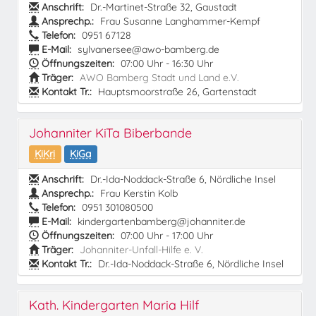
Anschrift:
Dr.-Martinet-Straße 32, Gaustadt
Ansprechp.:
Frau Susanne Langhammer-Kempf
Telefon:
0951 67128
E-Mail:
sylvanersee@awo-bamberg.de
Öffnungszeiten:
07:00 Uhr - 16:30 Uhr
Träger:
AWO Bamberg Stadt und Land e.V.
Kontakt Tr.:
Hauptsmoorstraße 26, Gartenstadt
Johanniter KiTa Biberbande
KiKri
KiGa
Anschrift:
Dr.-Ida-Noddack-Straße 6, Nördliche Insel
Ansprechp.:
Frau Kerstin Kolb
Telefon:
0951 301080500
E-Mail:
kindergartenbamberg@johanniter.de
Öffnungszeiten:
07:00 Uhr - 17:00 Uhr
Träger:
Johanniter-Unfall-Hilfe e. V.
Kontakt Tr.:
Dr.-Ida-Noddack-Straße 6, Nördliche Insel
Kath. Kindergarten Maria Hilf