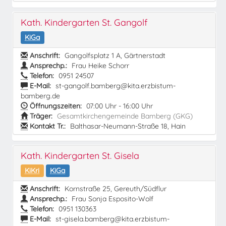
Kath. Kindergarten St. Gangolf
KiGa
Anschrift:
Gangolfsplatz 1 A, Gärtnerstadt
Ansprechp.:
Frau Heike Schorr
Telefon:
0951 24507
E-Mail:
st-gangolf.bamberg@kita.erzbistum-
bamberg.de
Öffnungszeiten:
07:00 Uhr - 16:00 Uhr
Träger:
Gesamtkirchengemeinde Bamberg (GKG)
Kontakt Tr.:
Balthasar-Neumann-Straße 18, Hain
Kath. Kindergarten St. Gisela
KiKri
KiGa
Anschrift:
Kornstraße 25, Gereuth/Südflur
Ansprechp.:
Frau Sonja Esposito-Wolf
Telefon:
0951 130363
E-Mail:
st-gisela.bamberg@kita.erzbistum-