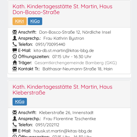
Kath. Kindertagesstätte St. Martin, Haus
Don-Bosco-Straße
KiKri
KiGa
Anschrift:
Don-Bosco-Straße 12, Nördliche Insel
Ansprechp.:
Frau Kathrin Bystron
Telefon:
0951/70095440
E-Mail:
kita-db.st.martin@kitas-bbg.de
Öffnungszeiten:
07:15 Uhr - 16:30 Uhr
Träger:
Gesamtkirchengemeinde Bamberg (GKG)
Kontakt Tr.:
Balthasar-Neumann-Straße 18, Hain
Kath. Kindertagesstätte St. Martin, Haus
Kleberstraße
KiGa
Anschrift:
Kleberstraße 26, Innenstadt
Ansprechp.:
Frau Florentine Tzschentke
Telefon:
0951/202112
E-Mail:
hausk.st.martin@kitas-bbg.de