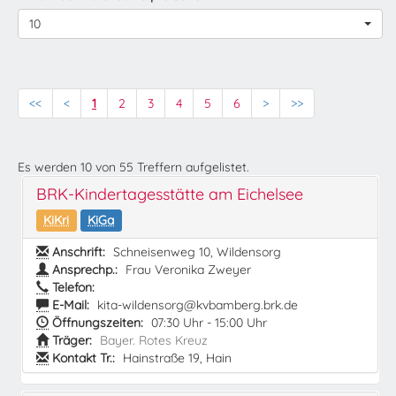
10
<<
<
1
2
3
4
5
6
>
>>
Es werden
10
von
55
Treffern aufgelistet.
BRK-Kindertagesstätte am Eichelsee
KiKri
KiGa
Anschrift:
Schneisenweg 10, Wildensorg
Ansprechp.:
Frau Veronika Zweyer
Telefon:
E-Mail:
kita-wildensorg@kvbamberg.brk.de
Öffnungszeiten:
07:30 Uhr - 15:00 Uhr
Träger:
Bayer. Rotes Kreuz
Kontakt Tr.:
Hainstraße 19, Hain