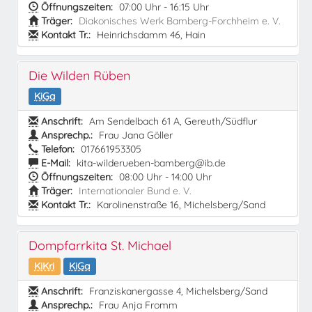
Öffnungszeiten:
07:00 Uhr - 16:15 Uhr
Träger:
Diakonisches Werk Bamberg-Forchheim e. V.
Kontakt Tr.:
Heinrichsdamm 46, Hain
Die Wilden Rüben
KiGa
Anschrift:
Am Sendelbach 61 A, Gereuth/Südflur
Ansprechp.:
Frau Jana Göller
Telefon:
017661953305
E-Mail:
kita-wilderueben-bamberg@ib.de
Öffnungszeiten:
08:00 Uhr - 14:00 Uhr
Träger:
Internationaler Bund e. V.
Kontakt Tr.:
Karolinenstraße 16, Michelsberg/Sand
Dompfarrkita St. Michael
KiKri
KiGa
Anschrift:
Franziskanergasse 4, Michelsberg/Sand
Ansprechp.:
Frau Anja Fromm