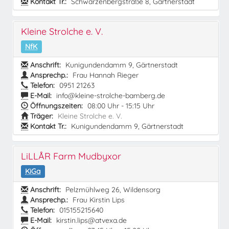
Kontakt Tr.:
Schwarzenbergstraße 8, Gärtnerstadt
Kleine Strolche e. V.
NfK
Anschrift:
Kunigundendamm 9, Gärtnerstadt
Ansprechp.:
Frau Hannah Rieger
Telefon:
0951 21263
E-Mail:
info@kleine-strolche-bamberg.de
Öffnungszeiten:
08:00 Uhr - 15:15 Uhr
Träger:
Kleine Strolche e. V.
Kontakt Tr.:
Kunigundendamm 9, Gärtnerstadt
LiLLÅR Farm Mudbyxor
KiGa
Anschrift:
Pelzmühlweg 26, Wildensorg
Ansprechp.:
Frau Kirstin Lips
Telefon:
015155215640
E-Mail:
kirstin.lips@atvexa.de