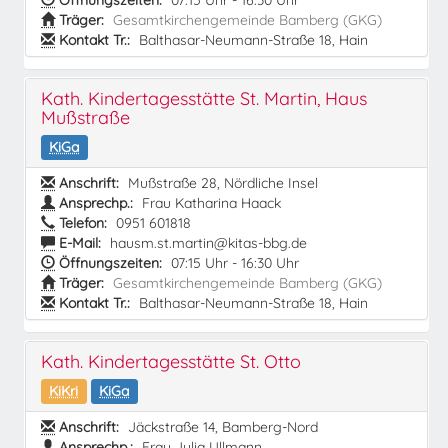
Öffnungszeiten:
07:15 Uhr - 16:30 Uhr
Träger:
Gesamtkirchengemeinde Bamberg (GKG)
Kontakt Tr.:
Balthasar-Neumann-Straße 18, Hain
Kath. Kindertagesstätte St. Martin, Haus
Mußstraße
KiGa
Anschrift:
Mußstraße 28, Nördliche Insel
Ansprechp.:
Frau Katharina Haack
Telefon:
0951 601818
E-Mail:
hausm.st.martin@kitas-bbg.de
Öffnungszeiten:
07:15 Uhr - 16:30 Uhr
Träger:
Gesamtkirchengemeinde Bamberg (GKG)
Kontakt Tr.:
Balthasar-Neumann-Straße 18, Hain
Kath. Kindertagesstätte St. Otto
KiKri
KiGa
Anschrift:
Jäckstraße 14, Bamberg-Nord
Ansprechp.:
Frau Julia Ullmann