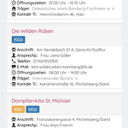
Öffnungszeiten:
07:00 Uhr - 16:15 Uhr
Träger:
Diakonisches Werk Bamberg-Forchheim e. V.
Kontakt Tr.:
Heinrichsdamm 46, Hain
Die Wilden Rüben
KiGa
Anschrift:
Am Sendelbach 61 A, Gereuth/Südflur
Ansprechp.:
Frau Jana Göller
Telefon:
017661953305
E-Mail:
kita-wilderueben-bamberg@ib.de
Öffnungszeiten:
08:00 Uhr - 14:00 Uhr
Träger:
Internationaler Bund e. V.
Kontakt Tr.:
Karolinenstraße 16, Michelsberg/Sand
Dompfarrkita St. Michael
KiKri
KiGa
Anschrift:
Franziskanergasse 4, Michelsberg/Sand
Ansprechp.:
Frau Anja Fromm