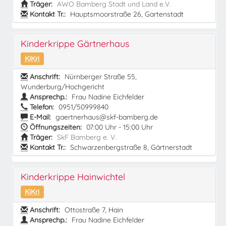
Träger:
AWO Bamberg Stadt und Land e.V.
Kontakt Tr.:
Hauptsmoorstraße 26, Gartenstadt
Kinderkrippe Gärtnerhaus
KiKri
Anschrift:
Nürnberger Straße 55,
Wunderburg/Hochgericht
Ansprechp.:
Frau Nadine Eichfelder
Telefon:
0951/50999840
E-Mail:
gaertnerhaus@skf-bamberg.de
Öffnungszeiten:
07:00 Uhr - 15:00 Uhr
Träger:
SkF Bamberg e. V.
Kontakt Tr.:
Schwarzenbergstraße 8, Gärtnerstadt
Kinderkrippe Hainwichtel
KiKri
Anschrift:
Ottostraße 7, Hain
Ansprechp.:
Frau Nadine Eichfelder