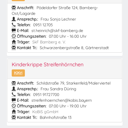
Anschrift:
Pödeldorfer Straße 124, Bamberg-
Ost/Lagarde
Ansprechp.:
Frau Sonja Lechner
Telefon:
0951 12705
E-Mail:
st.heinrich@skf-bamberg.de
Öffnungszeiten:
07:00 Uhr - 16:00 Uhr
Träger:
SkF Bamberg e. V.
Kontakt Tr.:
Schwarzenbergstraße 8, Gärtnerstadt
Kinderkrippe Streifenhörnchen
KiKri
Anschrift:
Schildstraße 79, Starkenfeld/Malerviertel
Ansprechp.:
Frau Sandra Düring
Telefon:
0951 91727700
E-Mail:
streifenhoernchen@kobis.bayern
Öffnungszeiten:
07:00 Uhr - 19:00 Uhr
Träger:
KoBiS gGmbH
Kontakt Tr.:
Bahnhofstraße 13