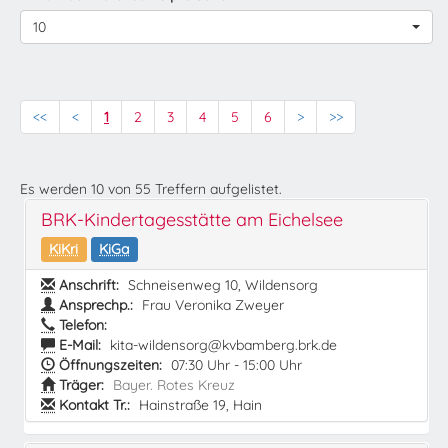
10
<<
<
1
2
3
4
5
6
>
>>
Es werden
10
von
55
Treffern aufgelistet.
BRK-Kindertagesstätte am Eichelsee
KiKri
KiGa
Anschrift:
Schneisenweg 10, Wildensorg
Ansprechp.:
Frau Veronika Zweyer
Telefon:
E-Mail:
kita-wildensorg@kvbamberg.brk.de
Öffnungszeiten:
07:30 Uhr - 15:00 Uhr
Träger:
Bayer. Rotes Kreuz
Kontakt Tr.:
Hainstraße 19, Hain