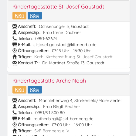
Kindertagesstätte St. Josef Gaustadt
KiKri
KiGa
Anschrift:
Ochsenanger 5, Gaustadt
Ansprechp.:
Frau Irene Daubner
Telefon:
0951-62674
E-Mail:
st-josef.gaustadt@kita-eo-ba.de
Öffnungszeiten:
07:15 Uhr - 16:30 Uhr
Träger:
Kath. Kirchenstiftung St. Josef Gaustadt
Kontakt Tr.:
Dr.-Martinet-Straße 13, Gaustadt
Kindertagestätte Arche Noah
KiKri
KiGa
Anschrift:
Mannlehenweg 4, Starkenfeld/Malerviertel
Ansprechp.:
Frau Birgit Reuther
Telefon:
0951/91 800 80
E-Mail:
reuther.birgit@skf-bamberg.de
Öffnungszeiten:
07:00 Uhr - 16:00 Uhr
Träger:
SkF Bamberg e. V.