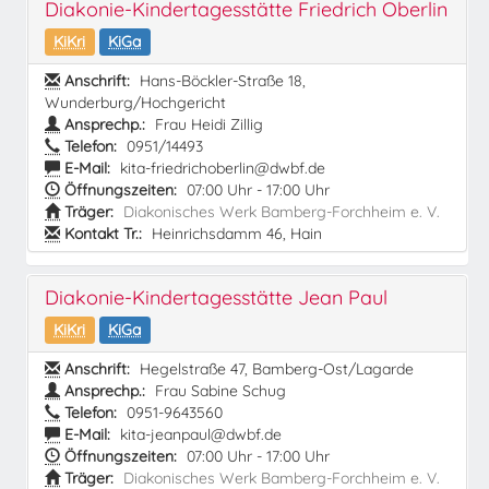
Diakonie-Kindertagesstätte Friedrich Oberlin
KiKri
KiGa
Anschrift:
Hans-Böckler-Straße 18,
Wunderburg/Hochgericht
Ansprechp.:
Frau Heidi Zillig
Telefon:
0951/14493
E-Mail:
kita-friedrichoberlin@dwbf.de
Öffnungszeiten:
07:00 Uhr - 17:00 Uhr
Träger:
Diakonisches Werk Bamberg-Forchheim e. V.
Kontakt Tr.:
Heinrichsdamm 46, Hain
Diakonie-Kindertagesstätte Jean Paul
KiKri
KiGa
Anschrift:
Hegelstraße 47, Bamberg-Ost/Lagarde
Ansprechp.:
Frau Sabine Schug
Telefon:
0951-9643560
E-Mail:
kita-jeanpaul@dwbf.de
Öffnungszeiten:
07:00 Uhr - 17:00 Uhr
Träger:
Diakonisches Werk Bamberg-Forchheim e. V.