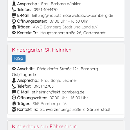
Ansprechp.:
Frau Barbara Winkler
Telefon:
0951 4074470
E-Mail:
leitung@hauptsmoorwald.awo-bamberg.de
Öffnungszeiten:
07:00 Uhr - 16:30 Uhr
Träger:
AWO Bamberg Stadt und Land e.V.
Kontakt Tr.:
Hauptsmoorstraße 26, Gartenstadt
Kindergarten St. Heinrich
KiGa
Anschrift:
Pödeldorfer Straße 124, Bamberg-
Ost/Lagarde
Ansprechp.:
Frau Sonja Lechner
Telefon:
0951 12705
E-Mail:
st.heinrich@skf-bamberg.de
Öffnungszeiten:
07:00 Uhr - 16:00 Uhr
Träger:
SkF Bamberg e. V.
Kontakt Tr.:
Schwarzenbergstraße 8, Gärtnerstadt
Kinderhaus am Föhrenhain