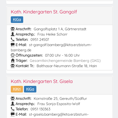
Kath. Kindergarten St. Gangolf
KiGa
Anschrift:
Gangolfsplatz 1 A, Gärtnerstadt
Ansprechp.:
Frau Heike Schorr
Telefon:
0951 24507
E-Mail:
st-gangolf.bamberg@kita.erzbistum-
bamberg.de
Öffnungszeiten:
07:00 Uhr - 16:00 Uhr
Träger:
Gesamtkirchengemeinde Bamberg (GKG)
Kontakt Tr.:
Balthasar-Neumann-Straße 18, Hain
Kath. Kindergarten St. Gisela
KiKri
KiGa
Anschrift:
Kornstraße 25, Gereuth/Südflur
Ansprechp.:
Frau Sonja Esposito-Wolf
Telefon:
0951 130363
E-Mail:
st-gisela.bamberg@kita.erzbistum-