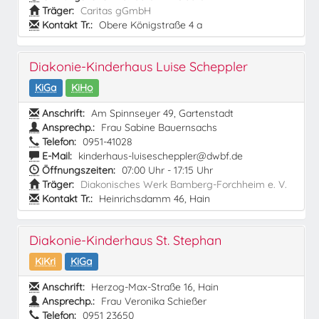
Träger:
Caritas gGmbH
Kontakt Tr.:
Obere Königstraße 4 a
Diakonie-Kinderhaus Luise Scheppler
KiGa
KiHo
Anschrift:
Am Spinnseyer 49, Gartenstadt
Ansprechp.:
Frau Sabine Bauernsachs
Telefon:
0951-41028
E-Mail:
kinderhaus-luisescheppler@dwbf.de
Öffnungszeiten:
07:00 Uhr - 17:15 Uhr
Träger:
Diakonisches Werk Bamberg-Forchheim e. V.
Kontakt Tr.:
Heinrichsdamm 46, Hain
Diakonie-Kinderhaus St. Stephan
KiKri
KiGa
Anschrift:
Herzog-Max-Straße 16, Hain
Ansprechp.:
Frau Veronika Schießer
Telefon:
0951 23650