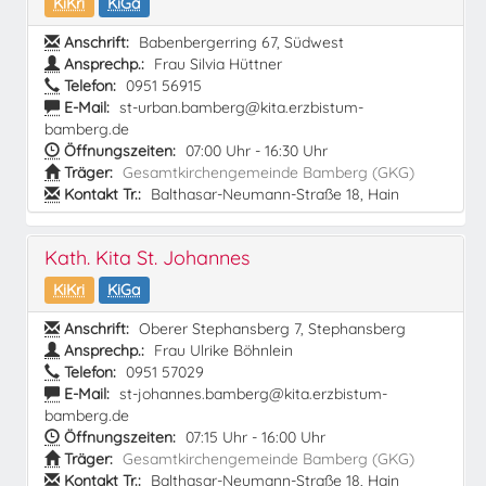
KiKri
KiGa
Anschrift:
Babenbergerring 67, Südwest
Ansprechp.:
Frau Silvia Hüttner
Telefon:
0951 56915
E-Mail:
st-urban.bamberg@kita.erzbistum-
bamberg.de
Öffnungszeiten:
07:00 Uhr - 16:30 Uhr
Träger:
Gesamtkirchengemeinde Bamberg (GKG)
Kontakt Tr.:
Balthasar-Neumann-Straße 18, Hain
Kath. Kita St. Johannes
KiKri
KiGa
Anschrift:
Oberer Stephansberg 7, Stephansberg
Ansprechp.:
Frau Ulrike Böhnlein
Telefon:
0951 57029
E-Mail:
st-johannes.bamberg@kita.erzbistum-
bamberg.de
Öffnungszeiten:
07:15 Uhr - 16:00 Uhr
Träger:
Gesamtkirchengemeinde Bamberg (GKG)
Kontakt Tr.:
Balthasar-Neumann-Straße 18, Hain