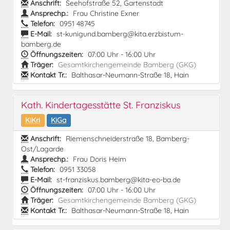
Anschrift:
Seehofstraße 52, Gartenstadt
Ansprechp.:
Frau Christine Exner
Telefon:
0951 48745
E-Mail:
st-kunigund.bamberg@kita.erzbistum-
bamberg.de
Öffnungszeiten:
07:00 Uhr - 16:00 Uhr
Träger:
Gesamtkirchengemeinde Bamberg (GKG)
Kontakt Tr.:
Balthasar-Neumann-Straße 18, Hain
Kath. Kindertagesstätte St. Franziskus
KiKri
KiGa
Anschrift:
Riemenschneiderstraße 18, Bamberg-
Ost/Lagarde
Ansprechp.:
Frau Doris Heim
Telefon:
0951 33058
E-Mail:
st-franziskus.bamberg@kita-eo-ba.de
Öffnungszeiten:
07:00 Uhr - 16:00 Uhr
Träger:
Gesamtkirchengemeinde Bamberg (GKG)
Kontakt Tr.:
Balthasar-Neumann-Straße 18, Hain