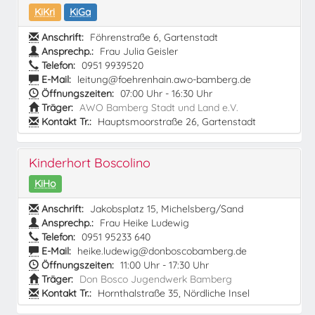
KiKri
KiGa
Anschrift:
Föhrenstraße 6, Gartenstadt
Ansprechp.:
Frau Julia Geisler
Telefon:
0951 9939520
E-Mail:
leitung@foehrenhain.awo-bamberg.de
Öffnungszeiten:
07:00 Uhr - 16:30 Uhr
Träger:
AWO Bamberg Stadt und Land e.V.
Kontakt Tr.:
Hauptsmoorstraße 26, Gartenstadt
Kinderhort Boscolino
KiHo
Anschrift:
Jakobsplatz 15, Michelsberg/Sand
Ansprechp.:
Frau Heike Ludewig
Telefon:
0951 95233 640
E-Mail:
heike.ludewig@donboscobamberg.de
Öffnungszeiten:
11:00 Uhr - 17:30 Uhr
Träger:
Don Bosco Jugendwerk Bamberg
Kontakt Tr.:
Hornthalstraße 35, Nördliche Insel