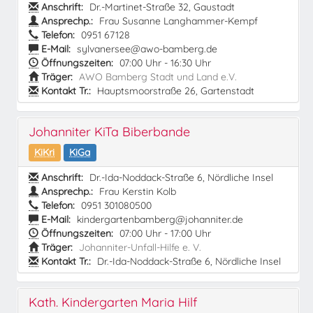
Anschrift:
Dr.-Martinet-Straße 32, Gaustadt
Ansprechp.:
Frau Susanne Langhammer-Kempf
Telefon:
0951 67128
E-Mail:
sylvanersee@awo-bamberg.de
Öffnungszeiten:
07:00 Uhr - 16:30 Uhr
Träger:
AWO Bamberg Stadt und Land e.V.
Kontakt Tr.:
Hauptsmoorstraße 26, Gartenstadt
Johanniter KiTa Biberbande
KiKri
KiGa
Anschrift:
Dr.-Ida-Noddack-Straße 6, Nördliche Insel
Ansprechp.:
Frau Kerstin Kolb
Telefon:
0951 301080500
E-Mail:
kindergartenbamberg@johanniter.de
Öffnungszeiten:
07:00 Uhr - 17:00 Uhr
Träger:
Johanniter-Unfall-Hilfe e. V.
Kontakt Tr.:
Dr.-Ida-Noddack-Straße 6, Nördliche Insel
Kath. Kindergarten Maria Hilf