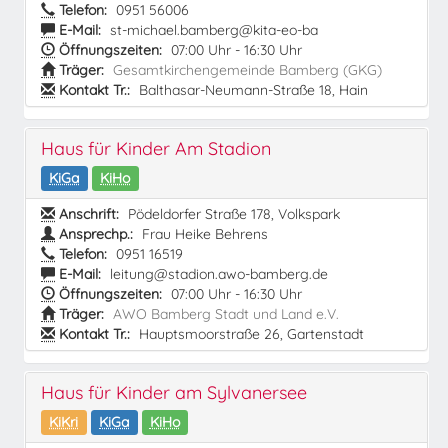
Telefon:
0951 56006
E-Mail:
st-michael.bamberg@kita-eo-ba
Öffnungszeiten:
07:00 Uhr - 16:30 Uhr
Träger:
Gesamtkirchengemeinde Bamberg (GKG)
Kontakt Tr.:
Balthasar-Neumann-Straße 18, Hain
Haus für Kinder Am Stadion
KiGa
KiHo
Anschrift:
Pödeldorfer Straße 178, Volkspark
Ansprechp.:
Frau Heike Behrens
Telefon:
0951 16519
E-Mail:
leitung@stadion.awo-bamberg.de
Öffnungszeiten:
07:00 Uhr - 16:30 Uhr
Träger:
AWO Bamberg Stadt und Land e.V.
Kontakt Tr.:
Hauptsmoorstraße 26, Gartenstadt
Haus für Kinder am Sylvanersee
KiKri
KiGa
KiHo