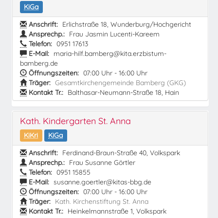
KiGa
Anschrift:
Erlichstraße 18, Wunderburg/Hochgericht
Ansprechp.:
Frau Jasmin Lucenti-Kareem
Telefon:
0951 17613
E-Mail:
maria-hilf.bamberg@kita.erzbistum-
bamberg.de
Öffnungszeiten:
07:00 Uhr - 16:00 Uhr
Träger:
Gesamtkirchengemeinde Bamberg (GKG)
Kontakt Tr.:
Balthasar-Neumann-Straße 18, Hain
Kath. Kindergarten St. Anna
KiKri
KiGa
Anschrift:
Ferdinand-Braun-Straße 40, Volkspark
Ansprechp.:
Frau Susanne Görtler
Telefon:
0951 15855
E-Mail:
susanne.goertler@kitas-bbg.de
Öffnungszeiten:
07:00 Uhr - 16:00 Uhr
Träger:
Kath. Kirchenstiftung St. Anna
Kontakt Tr.:
Heinkelmannstraße 1, Volkspark