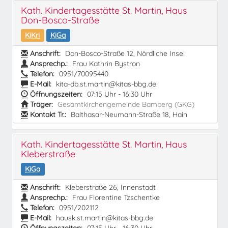
Kath. Kindertagesstätte St. Martin, Haus
Don-Bosco-Straße
KiKri
KiGa
Anschrift:
Don-Bosco-Straße 12, Nördliche Insel
Ansprechp.:
Frau Kathrin Bystron
Telefon:
0951/70095440
E-Mail:
kita-db.st.martin@kitas-bbg.de
Öffnungszeiten:
07:15 Uhr - 16:30 Uhr
Träger:
Gesamtkirchengemeinde Bamberg (GKG)
Kontakt Tr.:
Balthasar-Neumann-Straße 18, Hain
Kath. Kindertagesstätte St. Martin, Haus
Kleberstraße
KiGa
Anschrift:
Kleberstraße 26, Innenstadt
Ansprechp.:
Frau Florentine Tzschentke
Telefon:
0951/202112
E-Mail:
hausk.st.martin@kitas-bbg.de