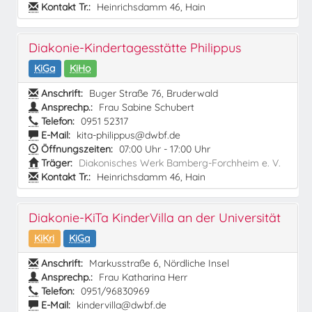
Kontakt Tr.:
Heinrichsdamm 46, Hain
Diakonie-Kindertagesstätte Philippus
KiGa
KiHo
Anschrift:
Buger Straße 76, Bruderwald
Ansprechp.:
Frau Sabine Schubert
Telefon:
0951 52317
E-Mail:
kita-philippus@dwbf.de
Öffnungszeiten:
07:00 Uhr - 17:00 Uhr
Träger:
Diakonisches Werk Bamberg-Forchheim e. V.
Kontakt Tr.:
Heinrichsdamm 46, Hain
Diakonie-KiTa KinderVilla an der Universität
KiKri
KiGa
Anschrift:
Markusstraße 6, Nördliche Insel
Ansprechp.:
Frau Katharina Herr
Telefon:
0951/96830969
E-Mail:
kindervilla@dwbf.de