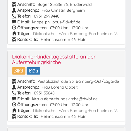
Anschrift:
Buger Straße 76, Bruderwald
Ansprechp.:
Frau Christin Bergheim
Telefon:
0951 2999440
E-Mail:
krippe-philippus@dwbf.de
Öffnungszeiten:
07:00 Uhr - 17:00 Uhr
Träger:
Diakonisches Werk Bamberg-Forchheim e. V.
Kontakt Tr.:
Heinrichsdamm 46, Hain
Diakonie-Kindertagesstätte an der
Auferstehungskirche
KiKri
KiGa
Anschrift:
Pestalozzistraße 23, Bamberg-Ost/Lagarde
Ansprechp.:
Frau Lorena Oppelt
Telefon:
0951-33648
E-Mail:
kita-auferstehungskirche@dwbf.de
Öffnungszeiten:
07:00 Uhr - 17:00 Uhr
Träger:
Diakonisches Werk Bamberg-Forchheim e. V.
Kontakt Tr.:
Heinrichsdamm 46, Hain