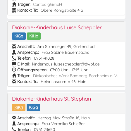
Träger:
Caritas gGmbH
Kontakt Tr.:
Obere Königstraße 4 a
Diakonie-Kinderhaus Luise Scheppler
KiGa
KiHo
Anschrift:
Am Spinnseyer 49, Gartenstadt
Ansprechp.:
Frau Sabine Bauernsachs
Telefon:
0951-41028
E-Mail:
kinderhaus-luisescheppler@dwbf.de
Öffnungszeiten:
07:00 Uhr - 17:15 Uhr
Träger:
Diakonisches Werk Bamberg-Forchheim e. V.
Kontakt Tr.:
Heinrichsdamm 46, Hain
Diakonie-Kinderhaus St. Stephan
KiKri
KiGa
Anschrift:
Herzog-Max-Straße 16, Hain
Ansprechp.:
Frau Veronika Schießer
Telefon:
0951 23650