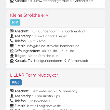
Kontakt Tr.:
Schwarzenbergstraße 8, Gärtnerstadt
Kleine Strolche e. V.
NfK
Anschrift:
Kunigundendamm 9, Gärtnerstadt
Ansprechp.:
Frau Hannah Rieger
Telefon:
0951 21263
E-Mail:
info@kleine-strolche-bamberg.de
Öffnungszeiten:
08:00 Uhr - 15:15 Uhr
Träger:
Kleine Strolche e. V.
Kontakt Tr.:
Kunigundendamm 9, Gärtnerstadt
LiLLÅR Farm Mudbyxor
KiGa
Anschrift:
Pelzmühlweg 26, Wildensorg
Ansprechp.:
Frau Kirstin Lips
Telefon:
015155215640
E-Mail:
kirstin.lips@atvexa.de