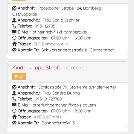
Anschrift:
Pödeldorfer Straße 124, Bamberg-
Ost/Lagarde
Ansprechp.:
Frau Sonja Lechner
Telefon:
0951 12705
E-Mail:
st.heinrich@skf-bamberg.de
Öffnungszeiten:
07:00 Uhr - 16:00 Uhr
Träger:
SkF Bamberg e. V.
Kontakt Tr.:
Schwarzenbergstraße 8, Gärtnerstadt
Kinderkrippe Streifenhörnchen
KiKri
Anschrift:
Schildstraße 79, Starkenfeld/Malerviertel
Ansprechp.:
Frau Sandra Düring
Telefon:
0951 91727700
E-Mail:
streifenhoernchen@kobis.bayern
Öffnungszeiten:
07:00 Uhr - 19:00 Uhr
Träger:
KoBiS gGmbH
Kontakt Tr.:
Bahnhofstraße 13