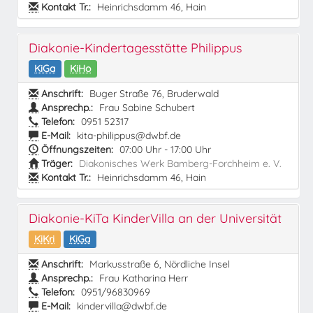
Kontakt Tr.:
Heinrichsdamm 46, Hain
Diakonie-Kindertagesstätte Philippus
KiGa
KiHo
Anschrift:
Buger Straße 76, Bruderwald
Ansprechp.:
Frau Sabine Schubert
Telefon:
0951 52317
E-Mail:
kita-philippus@dwbf.de
Öffnungszeiten:
07:00 Uhr - 17:00 Uhr
Träger:
Diakonisches Werk Bamberg-Forchheim e. V.
Kontakt Tr.:
Heinrichsdamm 46, Hain
Diakonie-KiTa KinderVilla an der Universität
KiKri
KiGa
Anschrift:
Markusstraße 6, Nördliche Insel
Ansprechp.:
Frau Katharina Herr
Telefon:
0951/96830969
E-Mail:
kindervilla@dwbf.de