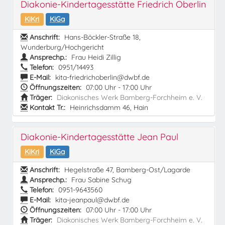
Diakonie-Kindertagesstätte Friedrich Oberlin
KiKri
KiGa
Anschrift:
Hans-Böckler-Straße 18,
Wunderburg/Hochgericht
Ansprechp.:
Frau Heidi Zillig
Telefon:
0951/14493
E-Mail:
kita-friedrichoberlin@dwbf.de
Öffnungszeiten:
07:00 Uhr - 17:00 Uhr
Träger:
Diakonisches Werk Bamberg-Forchheim e. V.
Kontakt Tr.:
Heinrichsdamm 46, Hain
Diakonie-Kindertagesstätte Jean Paul
KiKri
KiGa
Anschrift:
Hegelstraße 47, Bamberg-Ost/Lagarde
Ansprechp.:
Frau Sabine Schug
Telefon:
0951-9643560
E-Mail:
kita-jeanpaul@dwbf.de
Öffnungszeiten:
07:00 Uhr - 17:00 Uhr
Träger:
Diakonisches Werk Bamberg-Forchheim e. V.