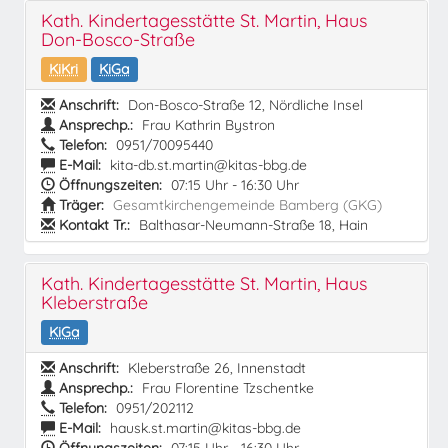
Kath. Kindertagesstätte St. Martin, Haus
Don-Bosco-Straße
KiKri
KiGa
Anschrift:
Don-Bosco-Straße 12, Nördliche Insel
Ansprechp.:
Frau Kathrin Bystron
Telefon:
0951/70095440
E-Mail:
kita-db.st.martin@kitas-bbg.de
Öffnungszeiten:
07:15 Uhr - 16:30 Uhr
Träger:
Gesamtkirchengemeinde Bamberg (GKG)
Kontakt Tr.:
Balthasar-Neumann-Straße 18, Hain
Kath. Kindertagesstätte St. Martin, Haus
Kleberstraße
KiGa
Anschrift:
Kleberstraße 26, Innenstadt
Ansprechp.:
Frau Florentine Tzschentke
Telefon:
0951/202112
E-Mail:
hausk.st.martin@kitas-bbg.de