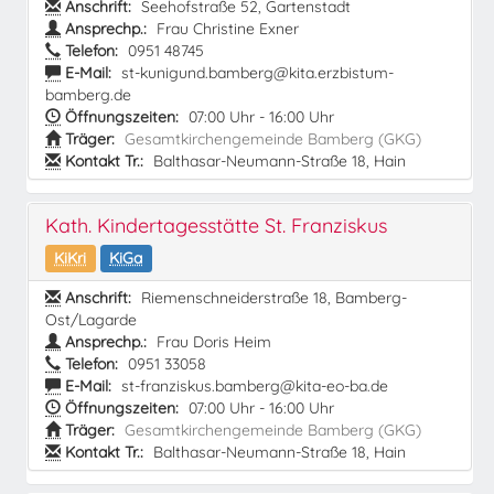
Anschrift:
Seehofstraße 52, Gartenstadt
Ansprechp.:
Frau Christine Exner
Telefon:
0951 48745
E-Mail:
st-kunigund.bamberg@kita.erzbistum-
bamberg.de
Öffnungszeiten:
07:00 Uhr - 16:00 Uhr
Träger:
Gesamtkirchengemeinde Bamberg (GKG)
Kontakt Tr.:
Balthasar-Neumann-Straße 18, Hain
Kath. Kindertagesstätte St. Franziskus
KiKri
KiGa
Anschrift:
Riemenschneiderstraße 18, Bamberg-
Ost/Lagarde
Ansprechp.:
Frau Doris Heim
Telefon:
0951 33058
E-Mail:
st-franziskus.bamberg@kita-eo-ba.de
Öffnungszeiten:
07:00 Uhr - 16:00 Uhr
Träger:
Gesamtkirchengemeinde Bamberg (GKG)
Kontakt Tr.:
Balthasar-Neumann-Straße 18, Hain