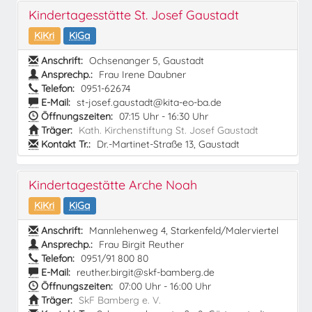
Kindertagesstätte St. Josef Gaustadt
KiKri
KiGa
Anschrift:
Ochsenanger 5, Gaustadt
Ansprechp.:
Frau Irene Daubner
Telefon:
0951-62674
E-Mail:
st-josef.gaustadt@kita-eo-ba.de
Öffnungszeiten:
07:15 Uhr - 16:30 Uhr
Träger:
Kath. Kirchenstiftung St. Josef Gaustadt
Kontakt Tr.:
Dr.-Martinet-Straße 13, Gaustadt
Kindertagestätte Arche Noah
KiKri
KiGa
Anschrift:
Mannlehenweg 4, Starkenfeld/Malerviertel
Ansprechp.:
Frau Birgit Reuther
Telefon:
0951/91 800 80
E-Mail:
reuther.birgit@skf-bamberg.de
Öffnungszeiten:
07:00 Uhr - 16:00 Uhr
Träger:
SkF Bamberg e. V.