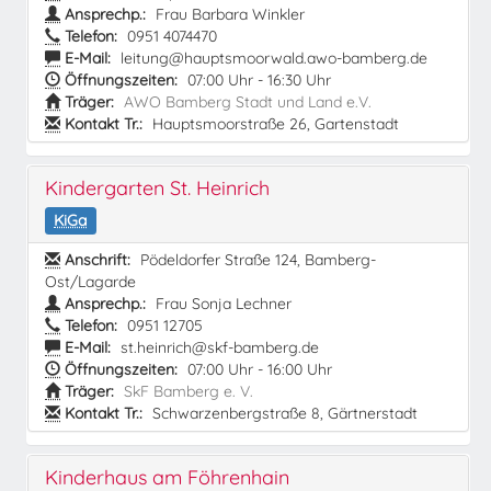
Ansprechp.:
Frau Barbara Winkler
Telefon:
0951 4074470
E-Mail:
leitung@hauptsmoorwald.awo-bamberg.de
Öffnungszeiten:
07:00 Uhr - 16:30 Uhr
Träger:
AWO Bamberg Stadt und Land e.V.
Kontakt Tr.:
Hauptsmoorstraße 26, Gartenstadt
Kindergarten St. Heinrich
KiGa
Anschrift:
Pödeldorfer Straße 124, Bamberg-
Ost/Lagarde
Ansprechp.:
Frau Sonja Lechner
Telefon:
0951 12705
E-Mail:
st.heinrich@skf-bamberg.de
Öffnungszeiten:
07:00 Uhr - 16:00 Uhr
Träger:
SkF Bamberg e. V.
Kontakt Tr.:
Schwarzenbergstraße 8, Gärtnerstadt
Kinderhaus am Föhrenhain