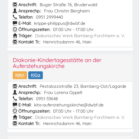
Anschrift:
Buger Straße 76, Bruderwald
Ansprechp.:
Frau Christin Bergheim
Telefon:
0951 2999440
E-Mail:
krippe-philippus@dwbf.de
Öffnungszeiten:
07:00 Uhr - 17:00 Uhr
Träger:
Diakonisches Werk Bamberg-Forchheim e. V.
Kontakt Tr.:
Heinrichsdamm 46, Hain
Diakonie-Kindertagesstätte an der
Auferstehungskirche
KiKri
KiGa
Anschrift:
Pestalozzistraße 23, Bamberg-Ost/Lagarde
Ansprechp.:
Frau Lorena Oppelt
Telefon:
0951-33648
E-Mail:
kita-auferstehungskirche@dwbf.de
Öffnungszeiten:
07:00 Uhr - 17:00 Uhr
Träger:
Diakonisches Werk Bamberg-Forchheim e. V.
Kontakt Tr.:
Heinrichsdamm 46, Hain