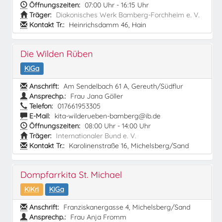
Öffnungszeiten:
07:00 Uhr - 16:15 Uhr
Träger:
Diakonisches Werk Bamberg-Forchheim e. V.
Kontakt Tr.:
Heinrichsdamm 46, Hain
Die Wilden Rüben
KiGa
Anschrift:
Am Sendelbach 61 A, Gereuth/Südflur
Ansprechp.:
Frau Jana Göller
Telefon:
017661953305
E-Mail:
kita-wilderueben-bamberg@ib.de
Öffnungszeiten:
08:00 Uhr - 14:00 Uhr
Träger:
Internationaler Bund e. V.
Kontakt Tr.:
Karolinenstraße 16, Michelsberg/Sand
Dompfarrkita St. Michael
KiKri
KiGa
Anschrift:
Franziskanergasse 4, Michelsberg/Sand
Ansprechp.:
Frau Anja Fromm