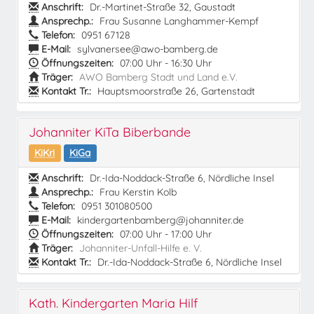
Anschrift:
Dr.-Martinet-Straße 32, Gaustadt
Ansprechp.:
Frau Susanne Langhammer-Kempf
Telefon:
0951 67128
E-Mail:
sylvanersee@awo-bamberg.de
Öffnungszeiten:
07:00 Uhr - 16:30 Uhr
Träger:
AWO Bamberg Stadt und Land e.V.
Kontakt Tr.:
Hauptsmoorstraße 26, Gartenstadt
Johanniter KiTa Biberbande
KiKri
KiGa
Anschrift:
Dr.-Ida-Noddack-Straße 6, Nördliche Insel
Ansprechp.:
Frau Kerstin Kolb
Telefon:
0951 301080500
E-Mail:
kindergartenbamberg@johanniter.de
Öffnungszeiten:
07:00 Uhr - 17:00 Uhr
Träger:
Johanniter-Unfall-Hilfe e. V.
Kontakt Tr.:
Dr.-Ida-Noddack-Straße 6, Nördliche Insel
Kath. Kindergarten Maria Hilf