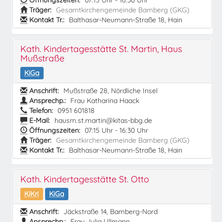
Öffnungszeiten:
07:15 Uhr - 16:30 Uhr
Träger:
Gesamtkirchengemeinde Bamberg (GKG)
Kontakt Tr.:
Balthasar-Neumann-Straße 18, Hain
Kath. Kindertagesstätte St. Martin, Haus
Mußstraße
KiGa
Anschrift:
Mußstraße 28, Nördliche Insel
Ansprechp.:
Frau Katharina Haack
Telefon:
0951 601818
E-Mail:
hausm.st.martin@kitas-bbg.de
Öffnungszeiten:
07:15 Uhr - 16:30 Uhr
Träger:
Gesamtkirchengemeinde Bamberg (GKG)
Kontakt Tr.:
Balthasar-Neumann-Straße 18, Hain
Kath. Kindertagesstätte St. Otto
KiKri
KiGa
Anschrift:
Jäckstraße 14, Bamberg-Nord
Ansprechp.:
Frau Julia Ullmann