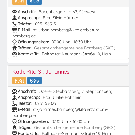
KiKri
KiGa
Anschrift:
Babenbergerring 67, Südwest
Ansprechp.:
Frau Silvia Hüttner
Telefon:
0951 56915
E-Mail:
st-urban.bamberg@kita.erzbistum-
bamberg.de
Öffnungszeiten:
07:00 Uhr - 16:30 Uhr
Träger:
Gesamtkirchengemeinde Bamberg (GKG)
Kontakt Tr.:
Balthasar-Neumann-Straße 18, Hain
Kath. Kita St. Johannes
KiKri
KiGa
Anschrift:
Oberer Stephansberg 7, Stephansberg
Ansprechp.:
Frau Ulrike Böhnlein
Telefon:
0951 57029
E-Mail:
st-johannes.bamberg@kita.erzbistum-
bamberg.de
Öffnungszeiten:
07:15 Uhr - 16:00 Uhr
Träger:
Gesamtkirchengemeinde Bamberg (GKG)
Kontakt Tr.:
Balthasar-Neumann-Straße 18, Hain