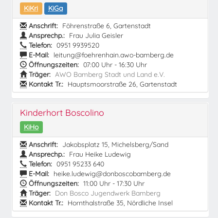
KiKri
KiGa
Anschrift:
Föhrenstraße 6, Gartenstadt
Ansprechp.:
Frau Julia Geisler
Telefon:
0951 9939520
E-Mail:
leitung@foehrenhain.awo-bamberg.de
Öffnungszeiten:
07:00 Uhr - 16:30 Uhr
Träger:
AWO Bamberg Stadt und Land e.V.
Kontakt Tr.:
Hauptsmoorstraße 26, Gartenstadt
Kinderhort Boscolino
KiHo
Anschrift:
Jakobsplatz 15, Michelsberg/Sand
Ansprechp.:
Frau Heike Ludewig
Telefon:
0951 95233 640
E-Mail:
heike.ludewig@donboscobamberg.de
Öffnungszeiten:
11:00 Uhr - 17:30 Uhr
Träger:
Don Bosco Jugendwerk Bamberg
Kontakt Tr.:
Hornthalstraße 35, Nördliche Insel