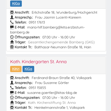
KiGa
Anschrift:
Erlichstraße 18, Wunderburg/Hochgericht
Ansprechp.:
Frau Jasmin Lucenti-Kareem
Telefon:
0951 17613
E-Mail:
maria-hilf.bamberg@kita.erzbistum-
bamberg.de
Öffnungszeiten:
07:00 Uhr - 16:00 Uhr
Träger:
Gesamtkirchengemeinde Bamberg (GKG)
Kontakt Tr.:
Balthasar-Neumann-Straße 18, Hain
Kath. Kindergarten St. Anna
KiKri
KiGa
Anschrift:
Ferdinand-Braun-Straße 40, Volkspark
Ansprechp.:
Frau Susanne Görtler
Telefon:
0951 15855
E-Mail:
susanne.goertler@kitas-bbg.de
Öffnungszeiten:
07:00 Uhr - 16:00 Uhr
Träger:
Kath. Kirchenstiftung St. Anna
Kontakt Tr.:
Heinkelmannstraße 1, Volkspark