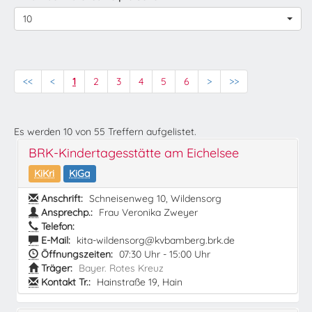
10
<<
<
1
2
3
4
5
6
>
>>
Es werden
10
von
55
Treffern aufgelistet.
BRK-Kindertagesstätte am Eichelsee
KiKri
KiGa
Anschrift:
Schneisenweg 10, Wildensorg
Ansprechp.:
Frau Veronika Zweyer
Telefon:
E-Mail:
kita-wildensorg@kvbamberg.brk.de
Öffnungszeiten:
07:30 Uhr - 15:00 Uhr
Träger:
Bayer. Rotes Kreuz
Kontakt Tr.:
Hainstraße 19, Hain