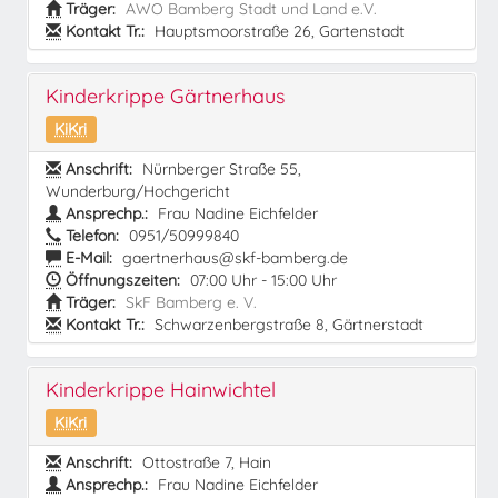
Träger:
AWO Bamberg Stadt und Land e.V.
Kontakt Tr.:
Hauptsmoorstraße 26, Gartenstadt
Kinderkrippe Gärtnerhaus
KiKri
Anschrift:
Nürnberger Straße 55,
Wunderburg/Hochgericht
Ansprechp.:
Frau Nadine Eichfelder
Telefon:
0951/50999840
E-Mail:
gaertnerhaus@skf-bamberg.de
Öffnungszeiten:
07:00 Uhr - 15:00 Uhr
Träger:
SkF Bamberg e. V.
Kontakt Tr.:
Schwarzenbergstraße 8, Gärtnerstadt
Kinderkrippe Hainwichtel
KiKri
Anschrift:
Ottostraße 7, Hain
Ansprechp.:
Frau Nadine Eichfelder