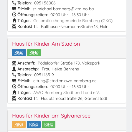
Telefon:
0951 56006
E-Mail:
st-michael.bamberg@kita-eo-ba
Öffnungszeiten:
07:00 Uhr - 16:30 Uhr
Träger:
Gesamtkirchengemeinde Bamberg (GKG)
Kontakt Tr.:
Balthasar-Neumann-Straße 18, Hain
Haus für Kinder Am Stadion
KiGa
KiHo
Anschrift:
Pödeldorfer Straße 178, Volkspark
Ansprechp.:
Frau Heike Behrens
Telefon:
0951 16519
E-Mail:
leitung@stadion.awo-bamberg.de
Öffnungszeiten:
07:00 Uhr - 16:30 Uhr
Träger:
AWO Bamberg Stadt und Land e.V.
Kontakt Tr.:
Hauptsmoorstraße 26, Gartenstadt
Haus für Kinder am Sylvanersee
KiKri
KiGa
KiHo