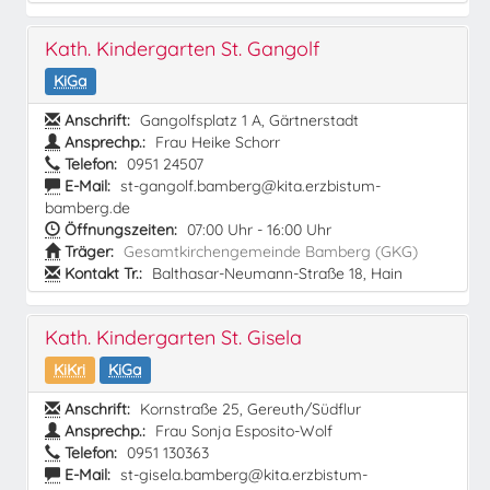
Kath. Kindergarten St. Gangolf
KiGa
Anschrift:
Gangolfsplatz 1 A, Gärtnerstadt
Ansprechp.:
Frau Heike Schorr
Telefon:
0951 24507
E-Mail:
st-gangolf.bamberg@kita.erzbistum-
bamberg.de
Öffnungszeiten:
07:00 Uhr - 16:00 Uhr
Träger:
Gesamtkirchengemeinde Bamberg (GKG)
Kontakt Tr.:
Balthasar-Neumann-Straße 18, Hain
Kath. Kindergarten St. Gisela
KiKri
KiGa
Anschrift:
Kornstraße 25, Gereuth/Südflur
Ansprechp.:
Frau Sonja Esposito-Wolf
Telefon:
0951 130363
E-Mail:
st-gisela.bamberg@kita.erzbistum-