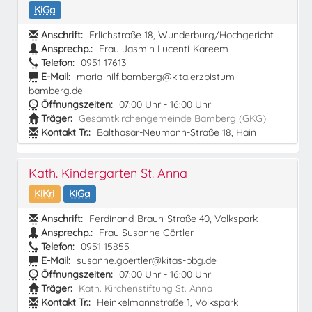
KiGa
Anschrift:
Erlichstraße 18, Wunderburg/Hochgericht
Ansprechp.:
Frau Jasmin Lucenti-Kareem
Telefon:
0951 17613
E-Mail:
maria-hilf.bamberg@kita.erzbistum-
bamberg.de
Öffnungszeiten:
07:00 Uhr - 16:00 Uhr
Träger:
Gesamtkirchengemeinde Bamberg (GKG)
Kontakt Tr.:
Balthasar-Neumann-Straße 18, Hain
Kath. Kindergarten St. Anna
KiKri
KiGa
Anschrift:
Ferdinand-Braun-Straße 40, Volkspark
Ansprechp.:
Frau Susanne Görtler
Telefon:
0951 15855
E-Mail:
susanne.goertler@kitas-bbg.de
Öffnungszeiten:
07:00 Uhr - 16:00 Uhr
Träger:
Kath. Kirchenstiftung St. Anna
Kontakt Tr.:
Heinkelmannstraße 1, Volkspark