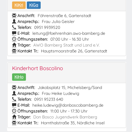
KiKri
KiGa
Anschrift:
Föhrenstraße 6, Gartenstadt
Ansprechp.:
Frau Julia Geisler
Telefon:
0951 9939520
E-Mail:
leitung@foehrenhain.awo-bamberg.de
Öffnungszeiten:
07:00 Uhr - 16:30 Uhr
Träger:
AWO Bamberg Stadt und Land e.V.
Kontakt Tr.:
Hauptsmoorstraße 26, Gartenstadt
Kinderhort Boscolino
KiHo
Anschrift:
Jakobsplatz 15, Michelsberg/Sand
Ansprechp.:
Frau Heike Ludewig
Telefon:
0951 95233 640
E-Mail:
heike.ludewig@donboscobamberg.de
Öffnungszeiten:
11:00 Uhr - 17:30 Uhr
Träger:
Don Bosco Jugendwerk Bamberg
Kontakt Tr.:
Hornthalstraße 35, Nördliche Insel