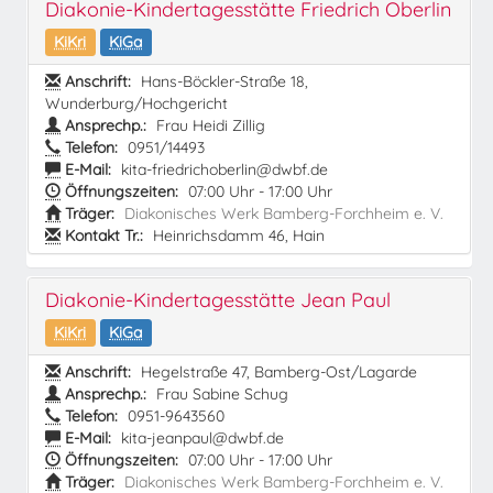
Diakonie-Kindertagesstätte Friedrich Oberlin
KiKri
KiGa
Anschrift:
Hans-Böckler-Straße 18,
Wunderburg/Hochgericht
Ansprechp.:
Frau Heidi Zillig
Telefon:
0951/14493
E-Mail:
kita-friedrichoberlin@dwbf.de
Öffnungszeiten:
07:00 Uhr - 17:00 Uhr
Träger:
Diakonisches Werk Bamberg-Forchheim e. V.
Kontakt Tr.:
Heinrichsdamm 46, Hain
Diakonie-Kindertagesstätte Jean Paul
KiKri
KiGa
Anschrift:
Hegelstraße 47, Bamberg-Ost/Lagarde
Ansprechp.:
Frau Sabine Schug
Telefon:
0951-9643560
E-Mail:
kita-jeanpaul@dwbf.de
Öffnungszeiten:
07:00 Uhr - 17:00 Uhr
Träger:
Diakonisches Werk Bamberg-Forchheim e. V.