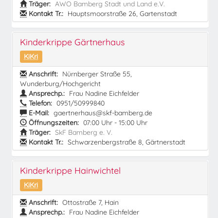
Träger:
AWO Bamberg Stadt und Land e.V.
Kontakt Tr.:
Hauptsmoorstraße 26, Gartenstadt
Kinderkrippe Gärtnerhaus
KiKri
Anschrift:
Nürnberger Straße 55,
Wunderburg/Hochgericht
Ansprechp.:
Frau Nadine Eichfelder
Telefon:
0951/50999840
E-Mail:
gaertnerhaus@skf-bamberg.de
Öffnungszeiten:
07:00 Uhr - 15:00 Uhr
Träger:
SkF Bamberg e. V.
Kontakt Tr.:
Schwarzenbergstraße 8, Gärtnerstadt
Kinderkrippe Hainwichtel
KiKri
Anschrift:
Ottostraße 7, Hain
Ansprechp.:
Frau Nadine Eichfelder