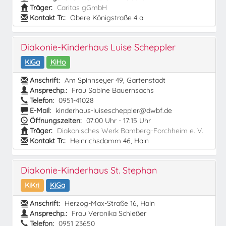
Träger:
Caritas gGmbH
Kontakt Tr.:
Obere Königstraße 4 a
Diakonie-Kinderhaus Luise Scheppler
KiGa
KiHo
Anschrift:
Am Spinnseyer 49, Gartenstadt
Ansprechp.:
Frau Sabine Bauernsachs
Telefon:
0951-41028
E-Mail:
kinderhaus-luisescheppler@dwbf.de
Öffnungszeiten:
07:00 Uhr - 17:15 Uhr
Träger:
Diakonisches Werk Bamberg-Forchheim e. V.
Kontakt Tr.:
Heinrichsdamm 46, Hain
Diakonie-Kinderhaus St. Stephan
KiKri
KiGa
Anschrift:
Herzog-Max-Straße 16, Hain
Ansprechp.:
Frau Veronika Schießer
Telefon:
0951 23650