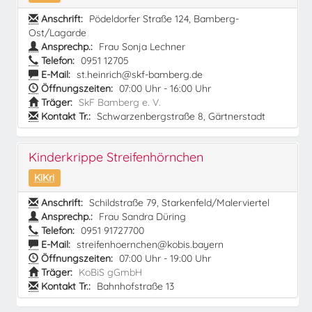
Anschrift:
Pödeldorfer Straße 124, Bamberg-
Ost/Lagarde
Ansprechp.:
Frau Sonja Lechner
Telefon:
0951 12705
E-Mail:
st.heinrich@skf-bamberg.de
Öffnungszeiten:
07:00 Uhr - 16:00 Uhr
Träger:
SkF Bamberg e. V.
Kontakt Tr.:
Schwarzenbergstraße 8, Gärtnerstadt
Kinderkrippe Streifenhörnchen
KiKri
Anschrift:
Schildstraße 79, Starkenfeld/Malerviertel
Ansprechp.:
Frau Sandra Düring
Telefon:
0951 91727700
E-Mail:
streifenhoernchen@kobis.bayern
Öffnungszeiten:
07:00 Uhr - 19:00 Uhr
Träger:
KoBiS gGmbH
Kontakt Tr.:
Bahnhofstraße 13