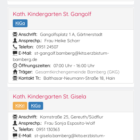
Kath. Kindergarten St. Gangolf
KiGa
Anschrift:
Gangolfsplatz 1 A, Gärtnerstadt
Ansprechp.:
Frau Heike Schorr
Telefon:
0951 24507
E-Mail:
st-gangolf.bamberg@kita.erzbistum-
bamberg.de
Öffnungszeiten:
07:00 Uhr - 16:00 Uhr
Träger:
Gesamtkirchengemeinde Bamberg (GKG)
Kontakt Tr.:
Balthasar-Neumann-Straße 18, Hain
Kath. Kindergarten St. Gisela
KiKri
KiGa
Anschrift:
Kornstraße 25, Gereuth/Südflur
Ansprechp.:
Frau Sonja Esposito-Wolf
Telefon:
0951 130363
E-Mail:
st-gisela.bamberg@kita.erzbistum-