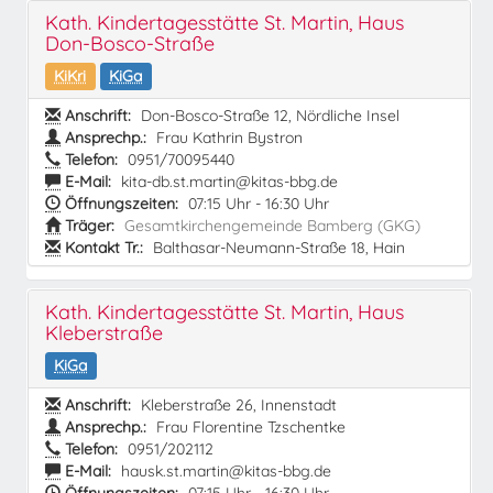
Kath. Kindertagesstätte St. Martin, Haus
Don-Bosco-Straße
KiKri
KiGa
Anschrift:
Don-Bosco-Straße 12, Nördliche Insel
Ansprechp.:
Frau Kathrin Bystron
Telefon:
0951/70095440
E-Mail:
kita-db.st.martin@kitas-bbg.de
Öffnungszeiten:
07:15 Uhr - 16:30 Uhr
Träger:
Gesamtkirchengemeinde Bamberg (GKG)
Kontakt Tr.:
Balthasar-Neumann-Straße 18, Hain
Kath. Kindertagesstätte St. Martin, Haus
Kleberstraße
KiGa
Anschrift:
Kleberstraße 26, Innenstadt
Ansprechp.:
Frau Florentine Tzschentke
Telefon:
0951/202112
E-Mail:
hausk.st.martin@kitas-bbg.de