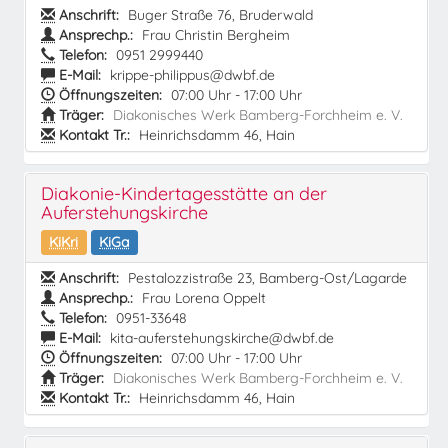
Anschrift:
Buger Straße 76, Bruderwald
Ansprechp.:
Frau Christin Bergheim
Telefon:
0951 2999440
E-Mail:
krippe-philippus@dwbf.de
Öffnungszeiten:
07:00 Uhr - 17:00 Uhr
Träger:
Diakonisches Werk Bamberg-Forchheim e. V.
Kontakt Tr.:
Heinrichsdamm 46, Hain
Diakonie-Kindertagesstätte an der
Auferstehungskirche
KiKri
KiGa
Anschrift:
Pestalozzistraße 23, Bamberg-Ost/Lagarde
Ansprechp.:
Frau Lorena Oppelt
Telefon:
0951-33648
E-Mail:
kita-auferstehungskirche@dwbf.de
Öffnungszeiten:
07:00 Uhr - 17:00 Uhr
Träger:
Diakonisches Werk Bamberg-Forchheim e. V.
Kontakt Tr.:
Heinrichsdamm 46, Hain