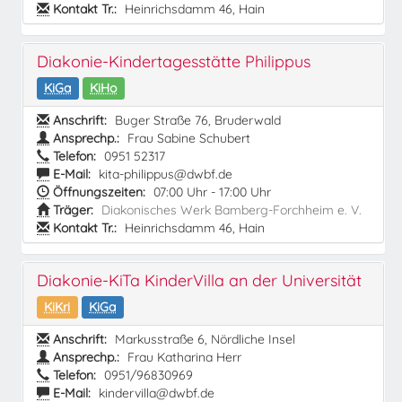
Kontakt Tr.:
Heinrichsdamm 46, Hain
Diakonie-Kindertagesstätte Philippus
KiGa
KiHo
Anschrift:
Buger Straße 76, Bruderwald
Ansprechp.:
Frau Sabine Schubert
Telefon:
0951 52317
E-Mail:
kita-philippus@dwbf.de
Öffnungszeiten:
07:00 Uhr - 17:00 Uhr
Träger:
Diakonisches Werk Bamberg-Forchheim e. V.
Kontakt Tr.:
Heinrichsdamm 46, Hain
Diakonie-KiTa KinderVilla an der Universität
KiKri
KiGa
Anschrift:
Markusstraße 6, Nördliche Insel
Ansprechp.:
Frau Katharina Herr
Telefon:
0951/96830969
E-Mail:
kindervilla@dwbf.de