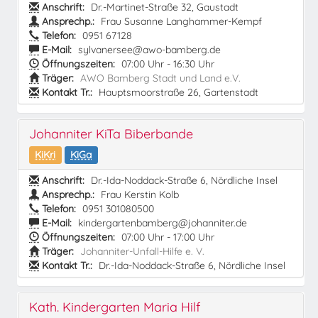
Anschrift:
Dr.-Martinet-Straße 32, Gaustadt
Ansprechp.:
Frau Susanne Langhammer-Kempf
Telefon:
0951 67128
E-Mail:
sylvanersee@awo-bamberg.de
Öffnungszeiten:
07:00 Uhr - 16:30 Uhr
Träger:
AWO Bamberg Stadt und Land e.V.
Kontakt Tr.:
Hauptsmoorstraße 26, Gartenstadt
Johanniter KiTa Biberbande
KiKri
KiGa
Anschrift:
Dr.-Ida-Noddack-Straße 6, Nördliche Insel
Ansprechp.:
Frau Kerstin Kolb
Telefon:
0951 301080500
E-Mail:
kindergartenbamberg@johanniter.de
Öffnungszeiten:
07:00 Uhr - 17:00 Uhr
Träger:
Johanniter-Unfall-Hilfe e. V.
Kontakt Tr.:
Dr.-Ida-Noddack-Straße 6, Nördliche Insel
Kath. Kindergarten Maria Hilf