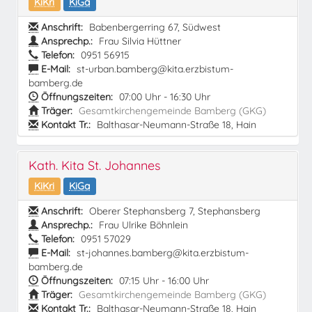
KiKri
KiGa
Anschrift:
Babenbergerring 67, Südwest
Ansprechp.:
Frau Silvia Hüttner
Telefon:
0951 56915
E-Mail:
st-urban.bamberg@kita.erzbistum-
bamberg.de
Öffnungszeiten:
07:00 Uhr - 16:30 Uhr
Träger:
Gesamtkirchengemeinde Bamberg (GKG)
Kontakt Tr.:
Balthasar-Neumann-Straße 18, Hain
Kath. Kita St. Johannes
KiKri
KiGa
Anschrift:
Oberer Stephansberg 7, Stephansberg
Ansprechp.:
Frau Ulrike Böhnlein
Telefon:
0951 57029
E-Mail:
st-johannes.bamberg@kita.erzbistum-
bamberg.de
Öffnungszeiten:
07:15 Uhr - 16:00 Uhr
Träger:
Gesamtkirchengemeinde Bamberg (GKG)
Kontakt Tr.:
Balthasar-Neumann-Straße 18, Hain