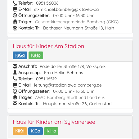
Telefon:
0951 56006
E-Mail:
st-michael.bamberg@kita-eo-ba
Öffnungszeiten:
07:00 Uhr - 16:30 Uhr
Träger:
Gesamtkirchengemeinde Bamberg (GKG)
Kontakt Tr.:
Balthasar-Neumann-Straße 18, Hain
Haus für Kinder Am Stadion
KiGa
KiHo
Anschrift:
Pödeldorfer Straße 178, Volkspark
Ansprechp.:
Frau Heike Behrens
Telefon:
0951 16519
E-Mail:
leitung@stadion.awo-bamberg.de
Öffnungszeiten:
07:00 Uhr - 16:30 Uhr
Träger:
AWO Bamberg Stadt und Land e.V.
Kontakt Tr.:
Hauptsmoorstraße 26, Gartenstadt
Haus für Kinder am Sylvanersee
KiKri
KiGa
KiHo