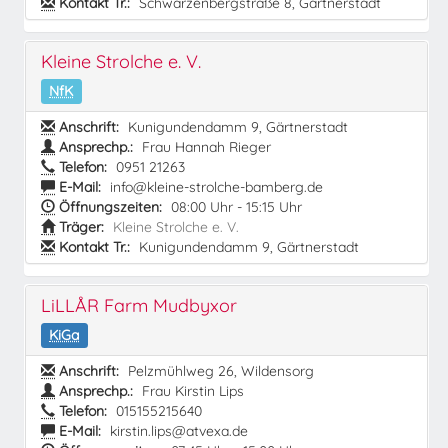
Kontakt Tr.:
Schwarzenbergstraße 8, Gärtnerstadt
Kleine Strolche e. V.
NfK
Anschrift:
Kunigundendamm 9, Gärtnerstadt
Ansprechp.:
Frau Hannah Rieger
Telefon:
0951 21263
E-Mail:
info@kleine-strolche-bamberg.de
Öffnungszeiten:
08:00 Uhr - 15:15 Uhr
Träger:
Kleine Strolche e. V.
Kontakt Tr.:
Kunigundendamm 9, Gärtnerstadt
LiLLÅR Farm Mudbyxor
KiGa
Anschrift:
Pelzmühlweg 26, Wildensorg
Ansprechp.:
Frau Kirstin Lips
Telefon:
015155215640
E-Mail:
kirstin.lips@atvexa.de