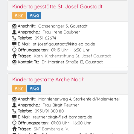
Kindertagesstätte St. Josef Gaustadt
KiKri
KiGa
Anschrift:
Ochsenanger 5, Gaustadt
Ansprechp.:
Frau Irene Daubner
Telefon:
0951-62674
E-Mail:
st-josef.gaustadt@kita-eo-ba.de
Öffnungszeiten:
07:15 Uhr - 16:30 Uhr
Träger:
Kath. Kirchenstiftung St. Josef Gaustadt
Kontakt Tr.:
Dr.-Martinet-Straße 13, Gaustadt
Kindertagestätte Arche Noah
KiKri
KiGa
Anschrift:
Mannlehenweg 4, Starkenfeld/Malerviertel
Ansprechp.:
Frau Birgit Reuther
Telefon:
0951/91 800 80
E-Mail:
reuther.birgit@skf-bamberg.de
Öffnungszeiten:
07:00 Uhr - 16:00 Uhr
Träger:
SkF Bamberg e. V.