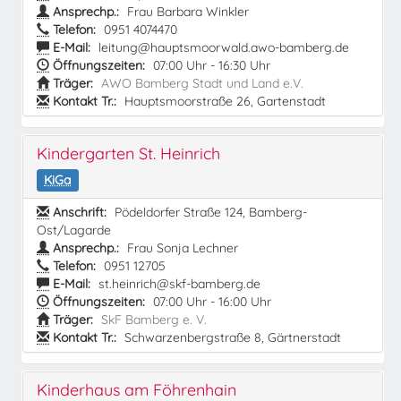
Ansprechp.:
Frau Barbara Winkler
Telefon:
0951 4074470
E-Mail:
leitung@hauptsmoorwald.awo-bamberg.de
Öffnungszeiten:
07:00 Uhr - 16:30 Uhr
Träger:
AWO Bamberg Stadt und Land e.V.
Kontakt Tr.:
Hauptsmoorstraße 26, Gartenstadt
Kindergarten St. Heinrich
KiGa
Anschrift:
Pödeldorfer Straße 124, Bamberg-
Ost/Lagarde
Ansprechp.:
Frau Sonja Lechner
Telefon:
0951 12705
E-Mail:
st.heinrich@skf-bamberg.de
Öffnungszeiten:
07:00 Uhr - 16:00 Uhr
Träger:
SkF Bamberg e. V.
Kontakt Tr.:
Schwarzenbergstraße 8, Gärtnerstadt
Kinderhaus am Föhrenhain