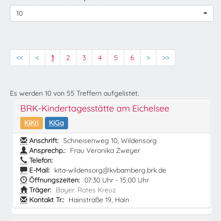
10
<<
<
1
2
3
4
5
6
>
>>
Es werden
10
von
55
Treffern aufgelistet.
BRK-Kindertagesstätte am Eichelsee
KiKri
KiGa
Anschrift:
Schneisenweg 10, Wildensorg
Ansprechp.:
Frau Veronika Zweyer
Telefon:
E-Mail:
kita-wildensorg@kvbamberg.brk.de
Öffnungszeiten:
07:30 Uhr - 15:00 Uhr
Träger:
Bayer. Rotes Kreuz
Kontakt Tr.:
Hainstraße 19, Hain