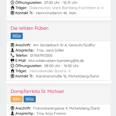
Öffnungszeiten:
07:00 Uhr - 16:15 Uhr
Träger:
Diakonisches Werk Bamberg-Forchheim e. V.
Kontakt Tr.:
Heinrichsdamm 46, Hain
Die Wilden Rüben
KiGa
Anschrift:
Am Sendelbach 61 A, Gereuth/Südflur
Ansprechp.:
Frau Jana Göller
Telefon:
017661953305
E-Mail:
kita-wilderueben-bamberg@ib.de
Öffnungszeiten:
08:00 Uhr - 14:00 Uhr
Träger:
Internationaler Bund e. V.
Kontakt Tr.:
Karolinenstraße 16, Michelsberg/Sand
Dompfarrkita St. Michael
KiKri
KiGa
Anschrift:
Franziskanergasse 4, Michelsberg/Sand
Ansprechp.:
Frau Anja Fromm