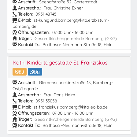
Anschrift:
Seehofstraße 52, Gartenstadt
Ansprechp.:
Frau Christine Exner
Telefon:
0951 48745
E-Mail:
st-kunigund.bamberg@kita.erzbistum-
bamberg.de
Öffnungszeiten:
07:00 Uhr - 16:00 Uhr
Träger:
Gesamtkirchengemeinde Bamberg (GKG)
Kontakt Tr.:
Balthasar-Neumann-Straße 18, Hain
Kath. Kindertagesstätte St. Franziskus
KiKri
KiGa
Anschrift:
Riemenschneiderstraße 18, Bamberg-
Ost/Lagarde
Ansprechp.:
Frau Doris Heim
Telefon:
0951 33058
E-Mail:
st-franziskus.bamberg@kita-eo-ba.de
Öffnungszeiten:
07:00 Uhr - 16:00 Uhr
Träger:
Gesamtkirchengemeinde Bamberg (GKG)
Kontakt Tr.:
Balthasar-Neumann-Straße 18, Hain