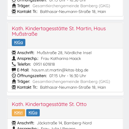
Öffnungszeiten:
07:15 Uhr - 16:30 Uhr
Träger:
Gesamtkirchengemeinde Bamberg (GKG)
Kontakt Tr.:
Balthasar-Neumann-Straße 18, Hain
Kath. Kindertagesstätte St. Martin, Haus
Mußstraße
KiGa
Anschrift:
Mußstraße 28, Nördliche Insel
Ansprechp.:
Frau Katharina Haack
Telefon:
0951 601818
E-Mail:
hausm.st.martin@kitas-bbg.de
Öffnungszeiten:
07:15 Uhr - 16:30 Uhr
Träger:
Gesamtkirchengemeinde Bamberg (GKG)
Kontakt Tr.:
Balthasar-Neumann-Straße 18, Hain
Kath. Kindertagesstätte St. Otto
KiKri
KiGa
Anschrift:
Jäckstraße 14, Bamberg-Nord
Ansprechp.:
Frau Julia Ullmann