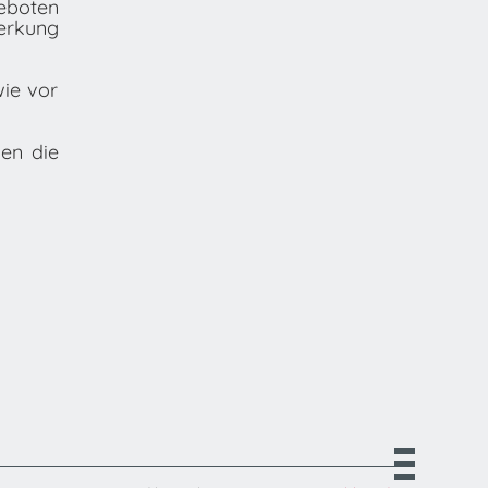
geboten
erkung
wie vor
en die