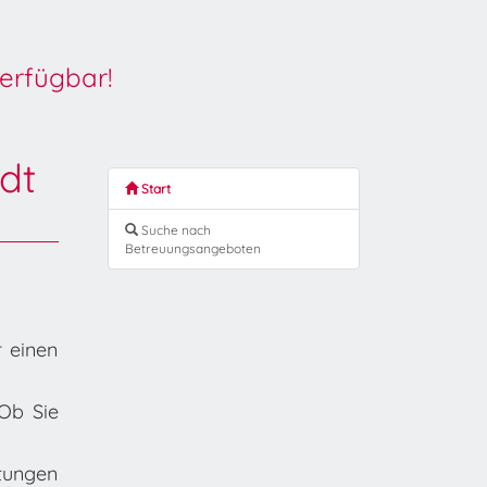
erfügbar!
dt
Start
Suche nach
Betreuungsangeboten
r einen
Ob Sie
tungen