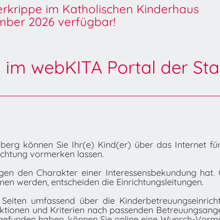
derkrippe im Katholischen Kinderhaus
ber 2026 verfügbar!
 im webKITA Portal der Sta
erg können Sie Ihr(e) Kind(er) über das Internet fü
ichtung vormerken lassen.
ngen den Charakter einer Interessensbekundung hat. 
men werden, entscheiden die Einrichtungsleitungen.
 Seiten umfassend über die Kinderbetreuungseinrich
unktionen und Kriterien nach passenden Betreuungsan
gefunden haben, können Sie online eine Wunsch-Vorm