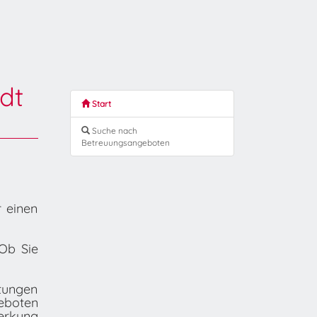
dt
Start
Suche nach
Betreuungsangeboten
r einen
Ob Sie
tungen
geboten
erkung