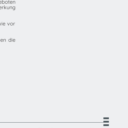
geboten
erkung
wie vor
en die