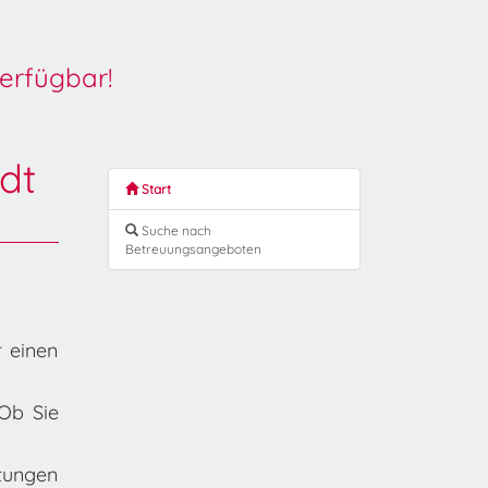
erfügbar!
dt
Start
Suche nach
Betreuungsangeboten
r einen
Ob Sie
tungen