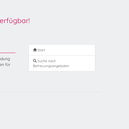
erfügbar!
Start
endung
Suche nach
en für
Betreuungsangeboten