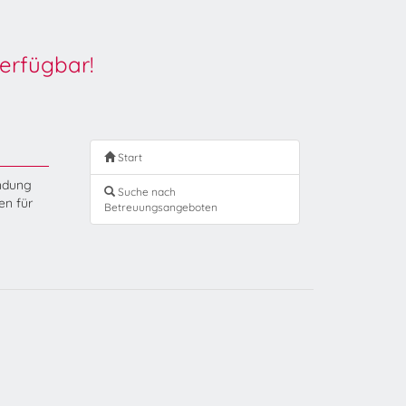
erfügbar!
Start
endung
Suche nach
en für
Betreuungsangeboten