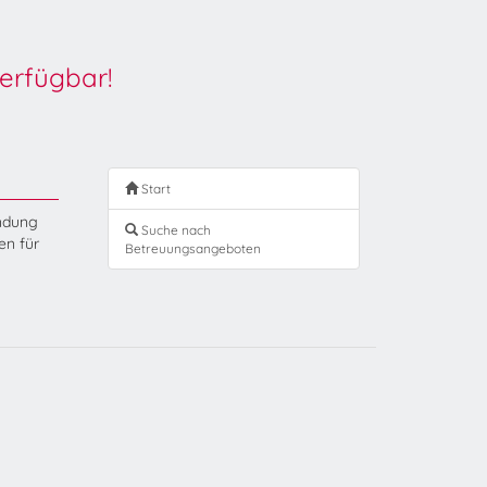
erfügbar!
Start
endung
Suche nach
en für
Betreuungsangeboten