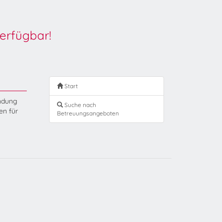
erfügbar!
Start
endung
Suche nach
en für
Betreuungsangeboten