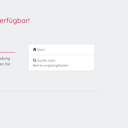
erfügbar!
Start
endung
Suche nach
en für
Betreuungsangeboten