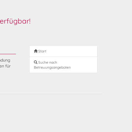
erfügbar!
Start
endung
Suche nach
en für
Betreuungsangeboten