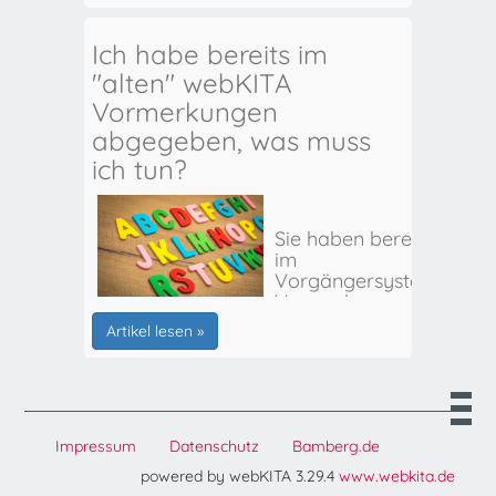
Ich habe bereits im
"alten" webKITA
Vormerkungen
abgegeben, was muss
ich tun?
Sie haben bereits
im
Vorgängersystem
Vormerkungen
für Ihr(e) Kind(er)
Artikel lesen »
abgegeben? Hier
erhalten Sie alle
weiteren Infos:
Impressum
Datenschutz
Bamberg.de
powered by webKITA 3.29.4
www.webkita.de