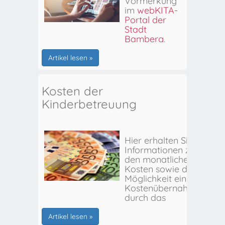
Vormerkung
im
webKITA-
Portal der
Stadt
Bamberg
.
Artikel lesen »
Kosten der
Kinderbetreuung
Hier erhalten Sie
Informationen zu
den monatlichen
Kosten sowie der
Möglichkeit einer
Kostenübernahme
durch das
Stadtjugendamt
Bamberg.
Artikel lesen »