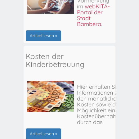
Vormerkung
im
webKITA-
Portal der
Stadt
Bamberg
.
Artikel lesen »
Kosten der
Kinderbetreuung
Hier erhalten Sie
Informationen zu
den monatlichen
Kosten sowie der
Möglichkeit einer
Kostenübernahme
durch das
Stadtjugendamt
Bamberg.
Artikel lesen »