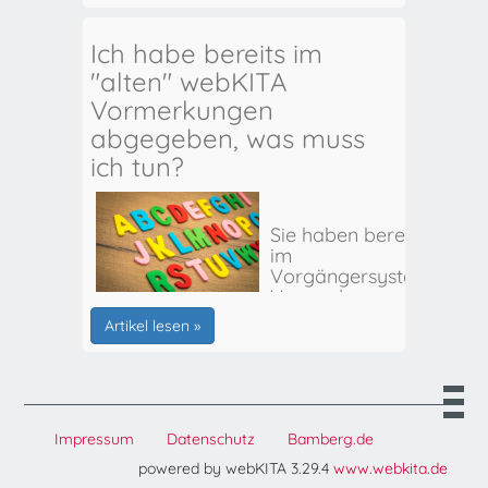
Ich habe bereits im
"alten" webKITA
Vormerkungen
abgegeben, was muss
ich tun?
Sie haben bereits
im
Vorgängersystem
Vormerkungen
für Ihr(e) Kind(er)
Artikel lesen »
abgegeben? Hier
erhalten Sie alle
weiteren Infos:
Impressum
Datenschutz
Bamberg.de
powered by webKITA 3.29.4
www.webkita.de