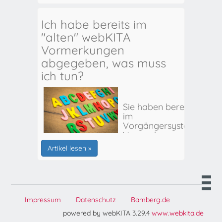
Ich habe bereits im
"alten" webKITA
Vormerkungen
abgegeben, was muss
ich tun?
Sie haben bereits
im
Vorgängersystem
Vormerkungen
für Ihr(e) Kind(er)
Artikel lesen »
abgegeben? Hier
erhalten Sie alle
weiteren Infos:
Impressum
Datenschutz
Bamberg.de
powered by webKITA 3.29.4
www.webkita.de