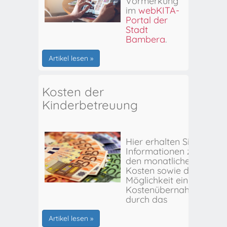
Vormerkung
im
webKITA-
Portal der
Stadt
Bamberg
.
Artikel lesen »
Kosten der
Kinderbetreuung
Hier erhalten Sie
Informationen zu
den monatlichen
Kosten sowie der
Möglichkeit einer
Kostenübernahme
durch das
Stadtjugendamt
Bamberg.
Artikel lesen »