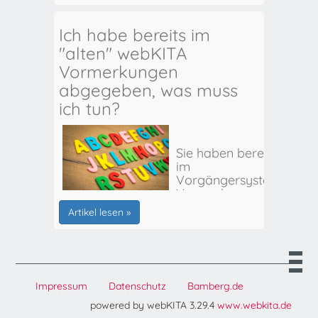
Ich habe bereits im
"alten" webKITA
Vormerkungen
abgegeben, was muss
ich tun?
Sie haben bereits
im
Vorgängersystem
Vormerkungen
für Ihr(e) Kind(er)
Artikel lesen »
abgegeben? Hier
erhalten Sie alle
weiteren Infos:
Impressum
Datenschutz
Bamberg.de
powered by webKITA 3.29.4
www.webkita.de