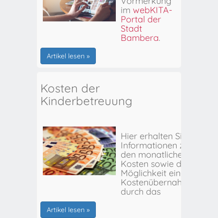
Vormerkung
im
webKITA-
Portal der
Stadt
Bamberg
.
Artikel lesen »
Kosten der
Kinderbetreuung
Hier erhalten Sie
Informationen zu
den monatlichen
Kosten sowie der
Möglichkeit einer
Kostenübernahme
durch das
Stadtjugendamt
Bamberg.
Artikel lesen »