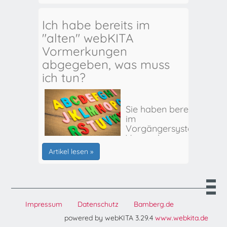
Ich habe bereits im
"alten" webKITA
Vormerkungen
abgegeben, was muss
ich tun?
Sie haben bereits
im
Vorgängersystem
Vormerkungen
für Ihr(e) Kind(er)
Artikel lesen »
abgegeben? Hier
erhalten Sie alle
weiteren Infos:
Impressum
Datenschutz
Bamberg.de
powered by webKITA 3.29.4
www.webkita.de