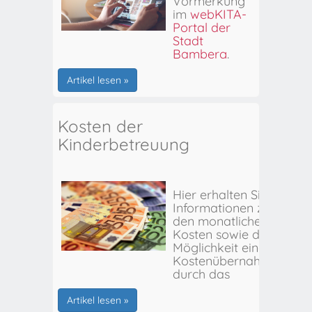
Vormerkung
im
webKITA-
Portal der
Stadt
Bamberg
.
Artikel lesen »
Kosten der
Kinderbetreuung
Hier erhalten Sie
Informationen zu
den monatlichen
Kosten sowie der
Möglichkeit einer
Kostenübernahme
durch das
Stadtjugendamt
Bamberg.
Artikel lesen »