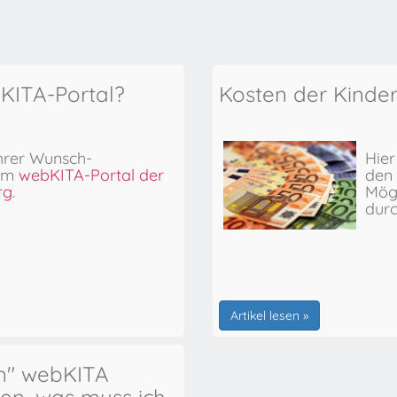
bKITA-Portal?
Kosten der Kinde
hrer Wunsch-
Hier
 im
webKITA-Portal der
den 
rg
.
Mögl
dur
Artikel lesen »
en" webKITA