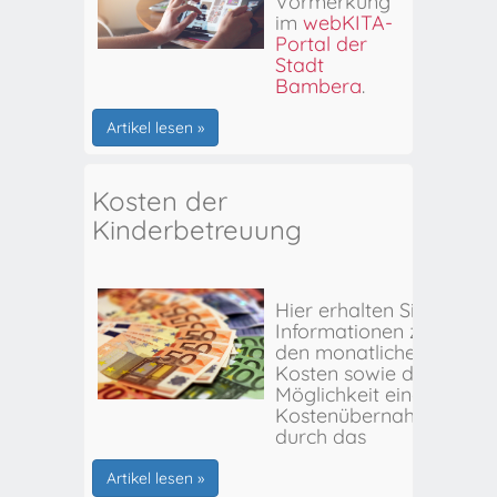
Vormerkung
im
webKITA-
Portal der
Stadt
Bamberg
.
Artikel lesen »
Kosten der
Kinderbetreuung
Hier erhalten Sie
Informationen zu
den monatlichen
Kosten sowie der
Möglichkeit einer
Kostenübernahme
durch das
Stadtjugendamt
Bamberg.
Artikel lesen »