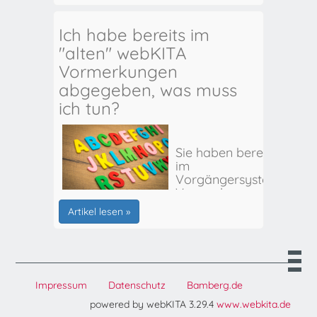
Ich habe bereits im
"alten" webKITA
Vormerkungen
abgegeben, was muss
ich tun?
Sie haben bereits
im
Vorgängersystem
Vormerkungen
für Ihr(e) Kind(er)
Artikel lesen »
abgegeben? Hier
erhalten Sie alle
weiteren Infos:
Impressum
Datenschutz
Bamberg.de
powered by webKITA 3.29.4
www.webkita.de