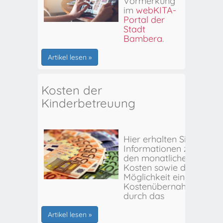
Vormerkung
im
webKITA-
Portal der
Stadt
Bamberg
.
Artikel lesen »
Kosten der
Kinderbetreuung
Hier erhalten Sie
Informationen zu
den monatlichen
Kosten sowie der
Möglichkeit einer
Kostenübernahme
durch das
Stadtjugendamt
Bamberg.
Artikel lesen »