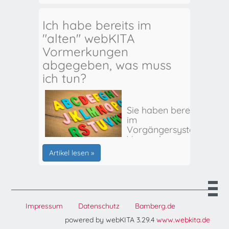
Ich habe bereits im
"alten" webKITA
Vormerkungen
abgegeben, was muss
ich tun?
Sie haben bereits
im
Vorgängersystem
Vormerkungen
für Ihr(e) Kind(er)
Artikel lesen »
abgegeben? Hier
erhalten Sie alle
weiteren Infos:
Impressum
Datenschutz
Bamberg.de
powered by webKITA 3.29.4
www.webkita.de