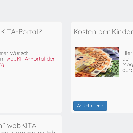
bKITA-Portal?
Kosten der Kinde
hrer Wunsch-
Hier
 im
webKITA-Portal der
den 
rg
.
Mögl
dur
Artikel lesen »
en" webKITA