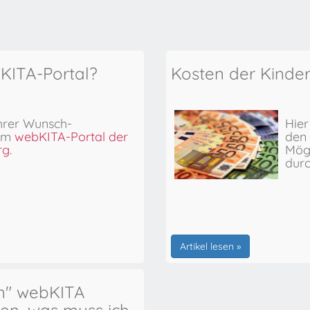
bKITA-Portal?
Kosten der Kinde
hrer Wunsch-
Hier
 im
webKITA-Portal der
den 
rg
.
Mögl
dur
Artikel lesen »
en" webKITA