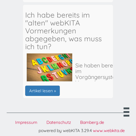
Ich habe bereits im
"alten" webKITA
Vormerkungen
abgegeben, was muss
ich tun?
Sie haben bereits
im
Vorgängersystem
Vormerkungen
für Ihr(e) Kind(er)
Artikel lesen »
abgegeben? Hier
erhalten Sie alle
weiteren Infos:
Impressum
Datenschutz
Bamberg.de
powered by webKITA 3.29.4
www.webkita.de