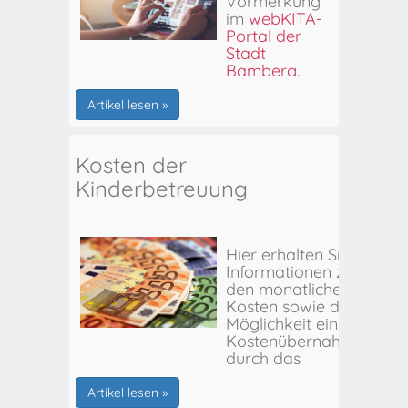
Vormerkung
im
webKITA-
Portal der
Stadt
Bamberg
.
Artikel lesen »
Kosten der
Kinderbetreuung
Hier erhalten Sie
Informationen zu
den monatlichen
Kosten sowie der
Möglichkeit einer
Kostenübernahme
durch das
Stadtjugendamt
Bamberg.
Artikel lesen »