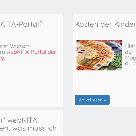
bKITA-Portal?
Kosten der Kinde
hrer Wunsch-
Hier
 im
webKITA-Portal der
den 
rg
.
Mögl
dur
Artikel lesen »
en" webKITA
n, was muss ich