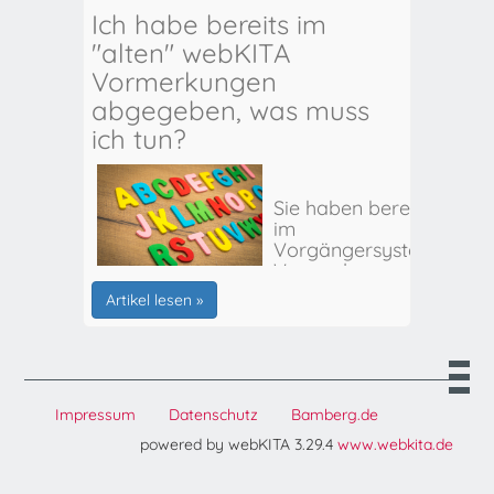
Ich habe bereits im
"alten" webKITA
Vormerkungen
abgegeben, was muss
ich tun?
Sie haben bereits
im
Vorgängersystem
Vormerkungen
für Ihr(e) Kind(er)
Artikel lesen »
abgegeben? Hier
erhalten Sie alle
weiteren Infos:
Impressum
Datenschutz
Bamberg.de
powered by webKITA 3.29.4
www.webkita.de