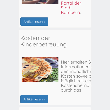
Portal der
Stadt
Bamberg
.
Artikel lesen »
Kosten der
Kinderbetreuung
Hier erhalten Sie
Informationen zu
den monatlichen
Kosten sowie der
Möglichkeit einer
Kostenübernahme
durch das
Stadtjugendamt
Bamberg.
Artikel lesen »