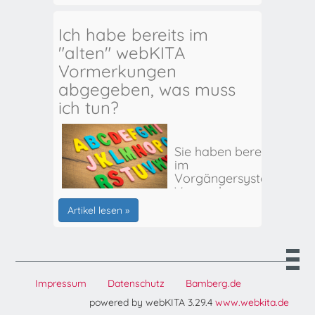
Ich habe bereits im
"alten" webKITA
Vormerkungen
abgegeben, was muss
ich tun?
Sie haben bereits
im
Vorgängersystem
Vormerkungen
für Ihr(e) Kind(er)
Artikel lesen »
abgegeben? Hier
erhalten Sie alle
weiteren Infos:
Impressum
Datenschutz
Bamberg.de
powered by webKITA 3.29.4
www.webkita.de