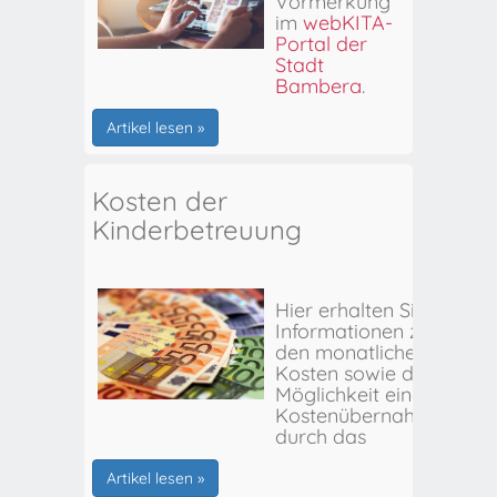
Vormerkung
im
webKITA-
Portal der
Stadt
Bamberg
.
Artikel lesen »
Kosten der
Kinderbetreuung
Hier erhalten Sie
Informationen zu
den monatlichen
Kosten sowie der
Möglichkeit einer
Kostenübernahme
durch das
Stadtjugendamt
Bamberg.
Artikel lesen »