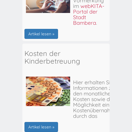
Vormerkung
im
webKITA-
Portal der
Stadt
Bamberg
.
Artikel lesen »
Kosten der
Kinderbetreuung
Hier erhalten Sie
Informationen zu
den monatlichen
Kosten sowie der
Möglichkeit einer
Kostenübernahme
durch das
Stadtjugendamt
Bamberg.
Artikel lesen »