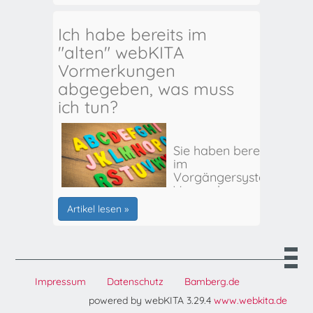
Ich habe bereits im
"alten" webKITA
Vormerkungen
abgegeben, was muss
ich tun?
Sie haben bereits
im
Vorgängersystem
Vormerkungen
für Ihr(e) Kind(er)
Artikel lesen »
abgegeben? Hier
erhalten Sie alle
weiteren Infos:
Impressum
Datenschutz
Bamberg.de
powered by webKITA 3.29.4
www.webkita.de